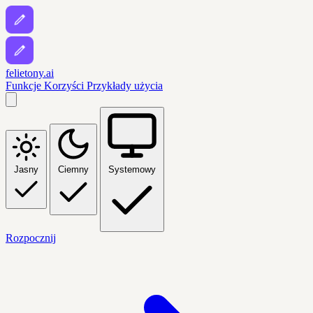
felietony.ai
Funkcje
Korzyści
Przykłady użycia
Jasny
Ciemny
Systemowy
Rozpocznij