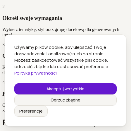
2
Określ swoje wymagania
Wybierz tematykę, styl oraz grupę docelową dla generowanych
treści.
3
Używamy plików cookie, aby ulepszać Twoje
doświadczenia i analizować ruch na stronie.
Generuj felietony
Możesz zaakceptować wszystkie pliki cookie,
odrzucić zbędne lub dostosować preferencje.
Korzystaj z zaawansowanego AI, które tworzy oryginalne treści
Polityka prywatności
dostosowane do Twoich potrzeb.
4
Akceptuj wszystkie
Publikuj gotowe teksty
Odrzuć zbędne
Otrzymuj gotowe do publikacji teksty, które możesz natychmiast
zamieścić na swojej stronie lub blogu.
Preferencje
Porównanie z konkurencją