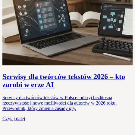
Serwisy dla twórców tekstów 2026 – kto
zarobi w erze AI
Serwisy dla twórców tekstów w Polsce: odkryj bezlitosną
rzeczywistość i nowe możliwości dla autorów w 2026 roku.
Przewodnik, który zmienia zasady gry.
Czytaj dalej