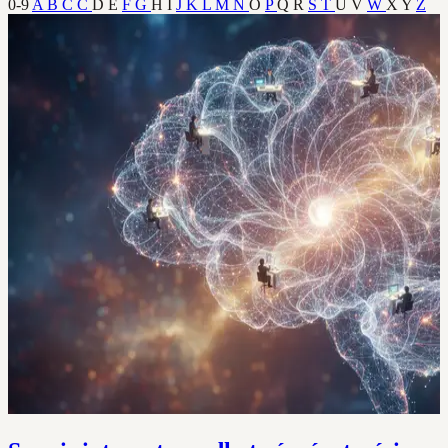
0-9
A
B
C
Ć
D
E
F
G
H
I
J
K
L
M
N
O
P
Q
R
S
T
U
V
W
X
Y
Z