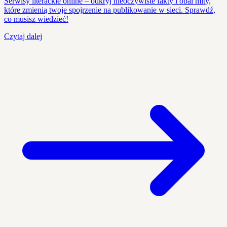
Serwisy literackie online – odkryj nieoczywiste fakty i obal mity,
które zmienią twoje spojrzenie na publikowanie w sieci. Sprawdź,
co musisz wiedzieć!
Czytaj dalej