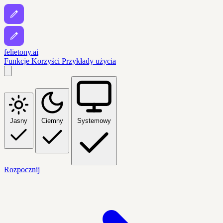
felietony.ai
Funkcje
Korzyści
Przykłady użycia
Jasny
Ciemny
Systemowy
Rozpocznij