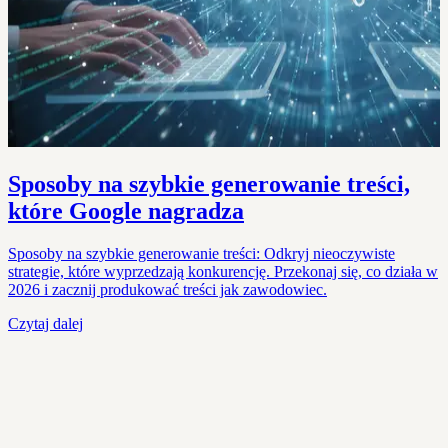
Sposoby na szybkie generowanie treści,
które Google nagradza
Sposoby na szybkie generowanie treści: Odkryj nieoczywiste
strategie, które wyprzedzają konkurencję. Przekonaj się, co działa w
2026 i zacznij produkować treści jak zawodowiec.
Czytaj dalej