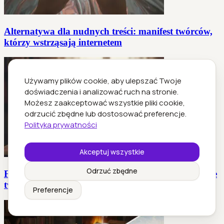
Alternatywa dla nudnych treści: manifest twórców,
którzy wstrząsają internetem
Używamy plików cookie, aby ulepszać Twoje
doświadczenia i analizować ruch na stronie.
Możesz zaakceptować wszystkie pliki cookie,
odrzucić zbędne lub dostosować preferencje.
Polityka prywatności
Akceptuj wszystkie
Odrzuć zbędne
Felieton a dziennikarstwo opiniotwórcze: kto steruje
twoimi poglądami
Preferencje