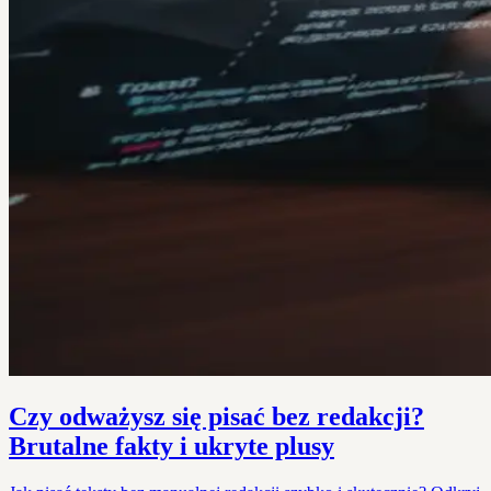
Czy odważysz się pisać bez redakcji?
Brutalne fakty i ukryte plusy