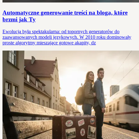
Automatyczne generowanie treści na bloga, które
brzmi jak Ty
Ewolucja była spektakularna: od topornych generatorów do
zaawansowanych modeli językowych. W 2010 roku dominowały
proste algorytmy mieszające gotowe akapity, dz