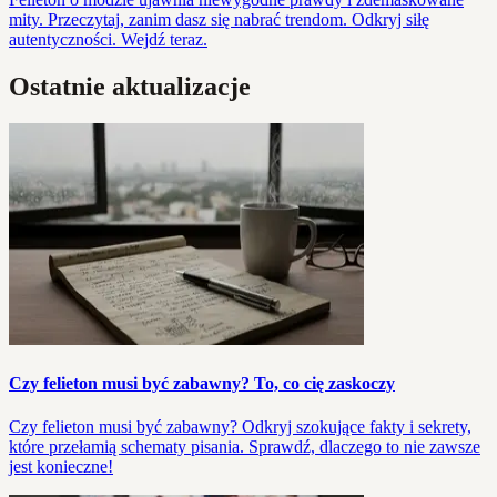
mity. Przeczytaj, zanim dasz się nabrać trendom. Odkryj siłę
autentyczności. Wejdź teraz.
Ostatnie aktualizacje
Czy felieton musi być zabawny? To, co cię zaskoczy
Czy felieton musi być zabawny? Odkryj szokujące fakty i sekrety,
które przełamią schematy pisania. Sprawdź, dlaczego to nie zawsze
jest konieczne!