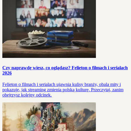
Czy naprawdę wiesz, co oglądasz? Felieton o filmach i serialach
2026
Felieton o filmach i serialach ujawnia kulisy branży, obala mity i
pokazuje, jak streaming zmienia polską kulturę. Przeczytaj, zanim
obejrzysz kolejny odcinek.