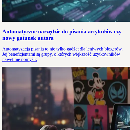
Automatyczne narzędzie do pisania artykułów czy
nowy gatunek autora
Automatyzacja pisania to nie tylko gadżet dla leniwych blogerów.
Jej beneficjentami są grupy, o których większość użytkowników
nawet nie pomyśli: