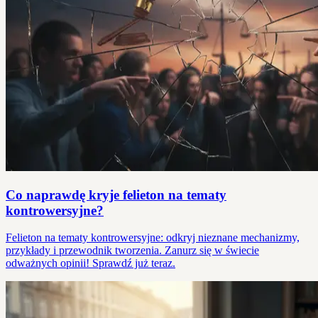
Co naprawdę kryje felieton na tematy
kontrowersyjne?
Felieton na tematy kontrowersyjne: odkryj nieznane mechanizmy,
przykłady i przewodnik tworzenia. Zanurz się w świecie
odważnych opinii! Sprawdź już teraz.