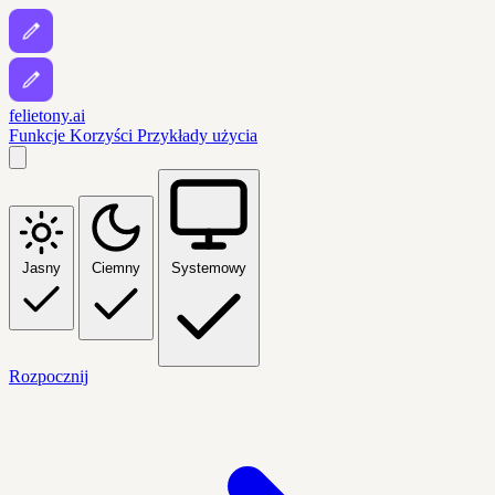
felietony.ai
Funkcje
Korzyści
Przykłady użycia
Jasny
Ciemny
Systemowy
Rozpocznij