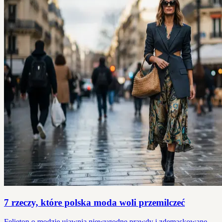
7 rzeczy, które polska moda woli przemilczeć
Felieton o modzie ujawnia niewygodne prawdy i zdemaskowane