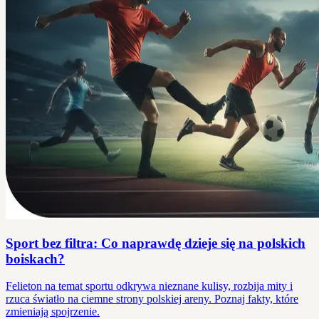
Sport bez filtra: Co naprawdę dzieje się na polskich
boiskach?
Felieton na temat sportu odkrywa nieznane kulisy, rozbija mity i
rzuca światło na ciemne strony polskiej areny. Poznaj fakty, które
zmieniają spojrzenie.