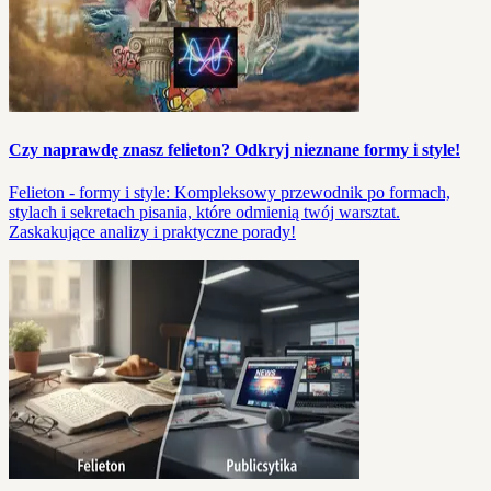
Czy naprawdę znasz felieton? Odkryj nieznane formy i style!
Felieton - formy i style: Kompleksowy przewodnik po formach,
stylach i sekretach pisania, które odmienią twój warsztat.
Zaskakujące analizy i praktyczne porady!