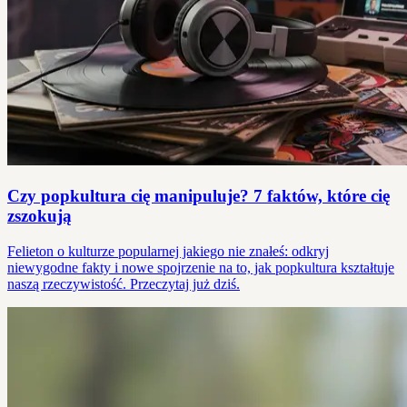
Czy popkultura cię manipuluje? 7 faktów, które cię
zszokują
Felieton o kulturze popularnej jakiego nie znałeś: odkryj
niewygodne fakty i nowe spojrzenie na to, jak popkultura kształtuje
naszą rzeczywistość. Przeczytaj już dziś.