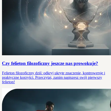
Czy felieton filozoficzny jeszcze nas prowokuje?
Felieton filozoficzny dziś: odkryj ukryte znaczenie, kontrowersje i
praktyczne korzyści. Przeczytaj, zanim napiszesz swój pierwszy
felieton!