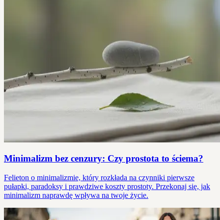
Minimalizm bez cenzury: Czy prostota to ściema?
Felieton o minimalizmie, który rozkłada na czynniki pierwsze
pułapki, paradoksy i prawdziwe koszty prostoty. Przekonaj się, jak
minimalizm naprawdę wpływa na twoje życie.