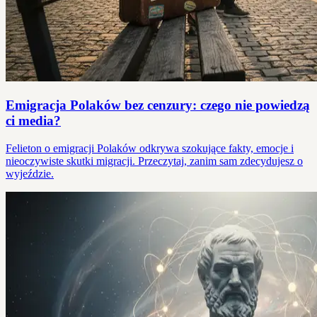
Emigracja Polaków bez cenzury: czego nie powiedzą
ci media?
Felieton o emigracji Polaków odkrywa szokujące fakty, emocje i
nieoczywiste skutki migracji. Przeczytaj, zanim sam zdecydujesz o
wyjeździe.