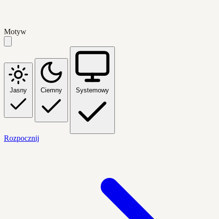
Motyw
Jasny
Ciemny
Systemowy
Rozpocznij