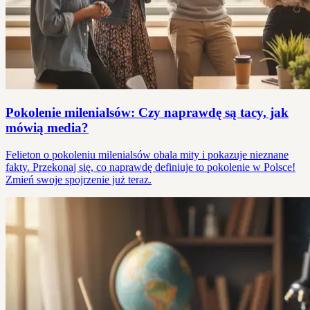
Pokolenie milenialsów: Czy naprawdę są tacy, jak
mówią media?
Felieton o pokoleniu milenialsów obala mity i pokazuje nieznane
fakty. Przekonaj się, co naprawdę definiuje to pokolenie w Polsce!
Zmień swoje spojrzenie już teraz.