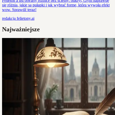
Felieton a list otwarty różnice bez ściemy: odkryj, czym naprawdę
się różnią, jakie są pułapki i jak wybrać formę, która wywoła efekt
wow. Sprawdź teraz!
redakcja
felietony.ai
Najważniejsze