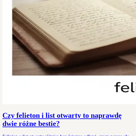
Czy felieton i list otwarty to naprawdę
dwie różne bestie?