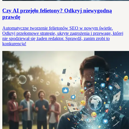
Czy AI przejęło felietony? Odkryj niewygodną
prawdę
Automatyczne tworzenie felietonów SEO w nowym świetle.
Odkryj przełomowe strategie, ukryte zagrożenia i przewagę, której
nie spodziewał się żaden redaktor. Sprawdź, zanim zrobi to
konkurencja!