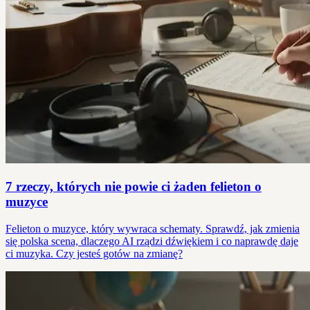
7 rzeczy, których nie powie ci żaden felieton o
muzyce
Felieton o muzyce, który wywraca schematy. Sprawdź, jak zmienia
się polska scena, dlaczego AI rządzi dźwiękiem i co naprawdę daje
ci muzyka. Czy jesteś gotów na zmianę?