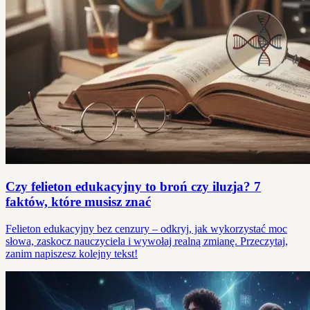
Czy felieton edukacyjny to broń czy iluzja? 7
faktów, które musisz znać
Felieton edukacyjny bez cenzury – odkryj, jak wykorzystać moc
słowa, zaskocz nauczyciela i wywołaj realną zmianę. Przeczytaj,
zanim napiszesz kolejny tekst!