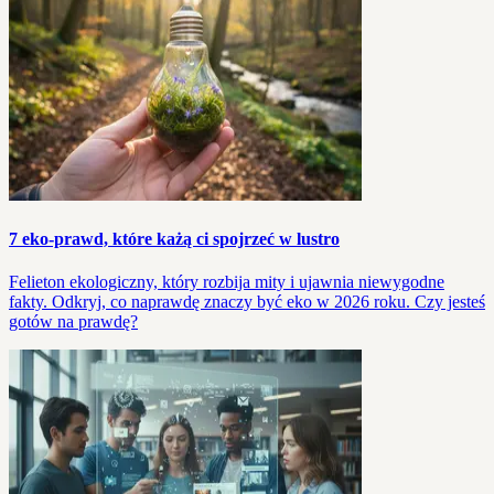
7 eko-prawd, które każą ci spojrzeć w lustro
Felieton ekologiczny, który rozbija mity i ujawnia niewygodne
fakty. Odkryj, co naprawdę znaczy być eko w 2026 roku. Czy jesteś
gotów na prawdę?