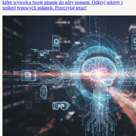
które wywrócą twoje pisanie do góry nogami. Odkryj sekrety i
uniknij typowych pułapek. Przeczytaj teraz!