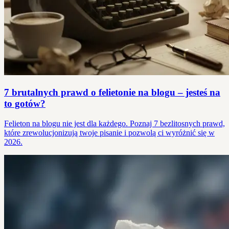
7 brutalnych prawd o felietonie na blogu – jesteś na
to gotów?
Felieton na blogu nie jest dla każdego. Poznaj 7 bezlitosnych prawd,
które zrewolucjonizują twoje pisanie i pozwolą ci wyróżnić się w
2026.