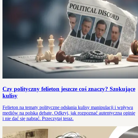
Czy polityczny felieton jeszcze coś znaczy? Szokujące
kulisy
Felieton na tematy polityczne odsłania kulisy manipulacji i wpływu
mediów na polską debatę. Odkryj, jak rozpoznać autentyczną opinię
i nie dać się nabrać. Przeczytaj teraz.