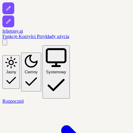
felietony.ai
Funkcje
Korzyści
Przykłady użycia
Jasny
Ciemny
Systemowy
Rozpocznij