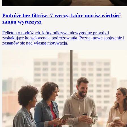
Podróże bez filtrów: 7 rzeczy, które musisz wiedzieć
zanim wyruszysz
Felieton o podróżach, który odkrywa niewygodne prawdy i
zaskakujące konsekwencje podróżowania. Poznaj nowe spojrzenie i
zastanów się nad własną motywacją.