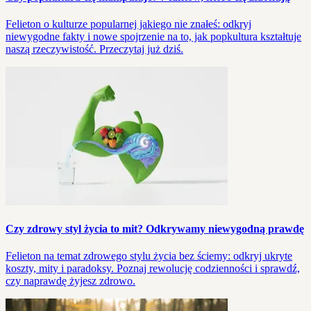
Felieton o kulturze popularnej jakiego nie znałeś: odkryj
niewygodne fakty i nowe spojrzenie na to, jak popkultura kształtuje
naszą rzeczywistość. Przeczytaj już dziś.
Czy zdrowy styl życia to mit? Odkrywamy niewygodną prawdę
Felieton na temat zdrowego stylu życia bez ściemy: odkryj ukryte
koszty, mity i paradoksy. Poznaj rewolucję codzienności i sprawdź,
czy naprawdę żyjesz zdrowo.