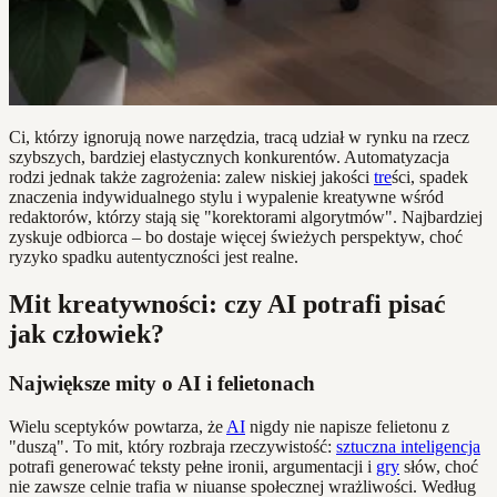
Ci, którzy ignorują nowe narzędzia, tracą udział w rynku na rzecz
szybszych, bardziej elastycznych konkurentów. Automatyzacja
rodzi jednak także zagrożenia: zalew niskiej jakości
tre
ści, spadek
znaczenia indywidualnego stylu i wypalenie kreatywne wśród
redaktorów, którzy stają się "korektorami algorytmów". Najbardziej
zyskuje odbiorca – bo dostaje więcej świeżych perspektyw, choć
ryzyko spadku autentyczności jest realne.
Mit kreatywności: czy AI potrafi pisać
jak człowiek?
Największe mity o AI i felietonach
Wielu sceptyków powtarza, że
AI
nigdy nie napisze felietonu z
"duszą". To mit, który rozbraja rzeczywistość:
sztuczna inteligencja
potrafi generować teksty pełne ironii, argumentacji i
gry
słów, choć
nie zawsze celnie trafia w niuanse społecznej wrażliwości. Według