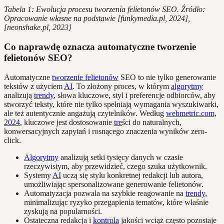
Tabela 1: Ewolucja procesu tworzenia felietonów SEO. Źródło:
Opracowanie własne na podstawie [funkymedia.pl, 2024],
[neonshake.pl, 2023]
Co naprawdę oznacza automatyczne tworzenie
felietonów SEO?
Automatyczne
tworzenie felietonów
SEO to nie tylko generowanie
tekstów z użyciem
AI
. To złożony proces, w którym
algorytmy
analizują
trendy
, słowa kluczowe, styl i preferencje odbiorców, aby
stworzyć teksty, które nie tylko spełniają wymagania wyszukiwarki,
ale też autentycznie angażują czytelników. Według
webmetric.com,
2024
, kluczowe jest dostosowanie
tre
ści do naturalnych,
konwersacyjnych zapytań i rosnącego znaczenia wyników zero-
click.
Algorytmy
analizują setki tysięcy danych w czasie
rzeczywistym, aby przewidzieć, czego szuka użytkownik.
Systemy
AI
uczą się stylu konkretnej redakcji lub autora,
umożliwiając spersonalizowane generowanie felietonów.
Automatyzacja pozwala na szybkie reagowanie na
trendy
,
minimalizując ryzyko przegapienia tematów, które właśnie
zyskują na popularności.
Ostateczna redakcja i
kontrola
jakości wciąż często pozostaje