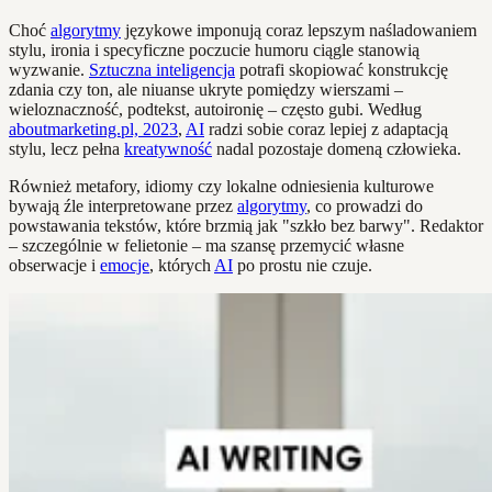
Choć
algorytmy
językowe imponują coraz lepszym naśladowaniem
stylu, ironia i specyficzne poczucie humoru ciągle stanowią
wyzwanie.
Sztuczna inteligencja
potrafi skopiować konstrukcję
zdania czy ton, ale niuanse ukryte pomiędzy wierszami –
wieloznaczność, podtekst, autoironię – często gubi. Według
aboutmarketing.pl, 2023
,
AI
radzi sobie coraz lepiej z adaptacją
stylu, lecz pełna
kreatywność
nadal pozostaje domeną człowieka.
Również metafory, idiomy czy lokalne odniesienia kulturowe
bywają źle interpretowane przez
algorytmy
, co prowadzi do
powstawania tekstów, które brzmią jak "szkło bez barwy". Redaktor
– szczególnie w felietonie – ma szansę przemycić własne
obserwacje i
emocje
, których
AI
po prostu nie czuje.