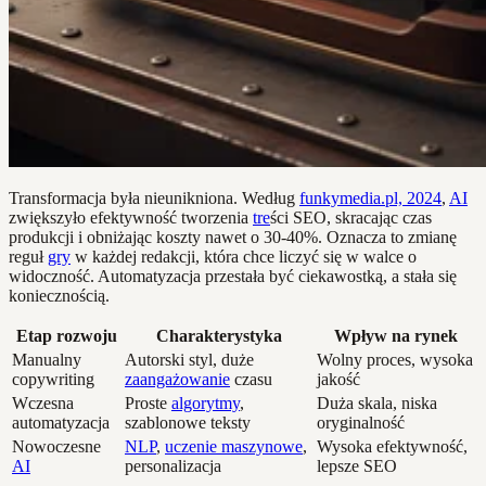
Transformacja była nieunikniona. Według
funkymedia.pl, 2024
,
AI
zwiększyło efektywność tworzenia
tre
ści SEO, skracając czas
produkcji i obniżając koszty nawet o 30-40%. Oznacza to zmianę
reguł
gry
w każdej redakcji, która chce liczyć się w walce o
widoczność. Automatyzacja przestała być ciekawostką, a stała się
koniecznością.
Etap rozwoju
Charakterystyka
Wpływ na rynek
Manualny
Autorski styl, duże
Wolny proces, wysoka
copywriting
zaangażowanie
czasu
jakość
Wczesna
Proste
algorytmy
,
Duża skala, niska
automatyzacja
szablonowe teksty
oryginalność
Nowoczesne
NLP
,
uczenie maszynowe
,
Wysoka efektywność,
AI
personalizacja
lepsze SEO