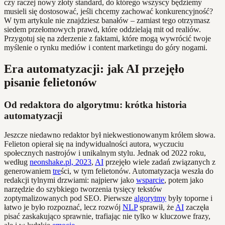
czy raczej nowy złoty standard, do którego wszyscy będziemy
musieli się dostosować, jeśli chcemy zachować konkurencyjność?
W tym artykule nie znajdziesz banałów – zamiast tego otrzymasz
siedem przełomowych prawd, które oddzielają mit od realiów.
Przygotuj się na zderzenie z faktami, które mogą wywrócić twoje
myślenie o rynku mediów i content marketingu do góry nogami.
Era automatyzacji: jak AI przejęło
pisanie felietonów
Od redaktora do algorytmu: krótka historia
automatyzacji
Jeszcze niedawno redaktor był niekwestionowanym królem słowa.
Felieton opierał się na indywidualności autora, wyczuciu
społecznych nastrojów i unikalnym stylu. Jednak od 2022 roku,
według
neonshake.pl, 2023
,
AI
przejęło wiele zadań związanych z
generowaniem
tre
ści, w tym felietonów. Automatyzacja weszła do
redakcji tylnymi drzwiami: najpierw jako
wsparcie
, potem jako
narzędzie do szybkiego tworzenia tysięcy tekstów
zoptymalizowanych pod SEO. Pierwsze
algorytmy
były toporne i
łatwo je było rozpoznać, lecz rozwój
NLP
sprawił, że
AI
zaczęła
pisać zaskakująco sprawnie, trafiając nie tylko w kluczowe frazy,