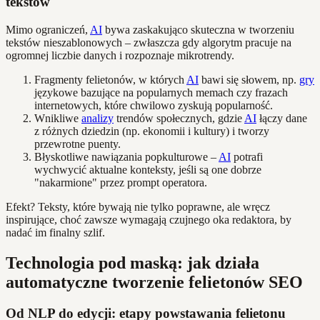
tekstów
Mimo ograniczeń,
AI
bywa zaskakująco skuteczna w tworzeniu
tekstów nieszablonowych – zwłaszcza gdy algorytm pracuje na
ogromnej liczbie danych i rozpoznaje mikrotrendy.
Fragmenty felietonów, w których
AI
bawi się słowem, np.
gry
językowe bazujące na popularnych memach czy frazach
internetowych, które chwilowo zyskują popularność.
Wnikliwe
analizy
trendów społecznych, gdzie
AI
łączy dane
z różnych dziedzin (np. ekonomii i kultury) i tworzy
przewrotne puenty.
Błyskotliwe nawiązania popkulturowe –
AI
potrafi
wychwycić aktualne konteksty, jeśli są one dobrze
"nakarmione" przez prompt operatora.
Efekt? Teksty, które bywają nie tylko poprawne, ale wręcz
inspirujące, choć zawsze wymagają czujnego oka redaktora, by
nadać im finalny szlif.
Technologia pod maską: jak działa
automatyczne tworzenie felietonów SEO
Od NLP do edycji: etapy powstawania felietonu