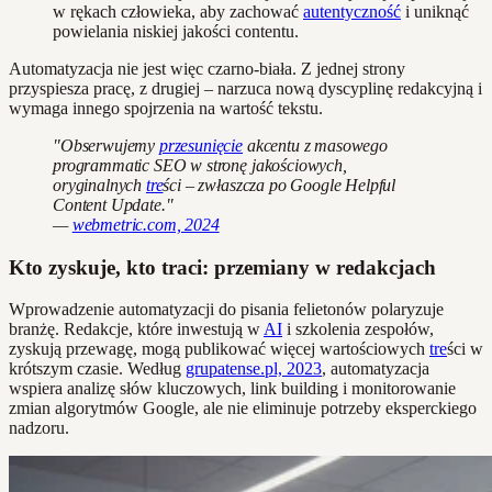
w rękach człowieka, aby zachować
autentyczność
i uniknąć
powielania niskiej jakości contentu.
Automatyzacja nie jest więc czarno-biała. Z jednej strony
przyspiesza pracę, z drugiej – narzuca nową dyscyplinę redakcyjną i
wymaga innego spojrzenia na wartość tekstu.
"Obserwujemy
przesunięcie
akcentu z masowego
programmatic SEO w stronę jakościowych,
oryginalnych
tre
ści – zwłaszcza po Google Helpful
Content Update."
—
webmetric.com, 2024
Kto zyskuje, kto traci: przemiany w redakcjach
Wprowadzenie automatyzacji do pisania felietonów polaryzuje
branżę. Redakcje, które inwestują w
AI
i szkolenia zespołów,
zyskują przewagę, mogą publikować więcej wartościowych
tre
ści w
krótszym czasie. Według
grupatense.pl, 2023
, automatyzacja
wspiera analizę słów kluczowych, link building i monitorowanie
zmian algorytmów Google, ale nie eliminuje potrzeby eksperckiego
nadzoru.