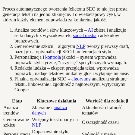
Proces automatycznego tworzenia felietonu SEO to nie jest prosta
generacja tekstu na jedno kliknięcie. To wieloetapowy cykl, w
którym każdy element odpowiada za konkretną jakość.
Analiza trendów i słów kluczowych –
AI
zbiera i analizuje
setki danych z wyszukiwarek,
social media
i artykułów
branżowych.
Generowanie szkicu – algorytm
NLP
tworzy pierwszy draft,
bazując na optymalizacji SEO i preferencjach stylu.
Personalizacja i
kontrola
jakości – system wprowadza
poprawki stylistyczne, "uczy się" specyficznych wymagań.
Redakcja ludzka – ekspert przegląda tekst, wprowadza
poprawki, nadaje tekstowi unikalny głos i wyłapuje niuanse.
Finalna optymalizacja SEO –
algorytmy
analizują strukturę
tekstu, linkowanie i zgodność z najnowszymi wytycznymi
Google.
Etap
Kluczowe działania
Wartość dla redakcji
Analiza
Zbieranie i
analiza
Aktualność i trafność
trendów
danych
tematów
Generowanie
Wstępny tekst oparty na
Oszczędność czasu
szkicu
NLP
Dopasowanie stylu,
Personalizacja
Spójność z marką