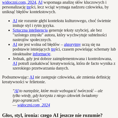
widoczni.com, 2024
,
AI
wspomaga analizę słów kluczowych i
personalizację
tre
ści, lecz wciąż wymaga nadzoru człowieka, by
uniknąć błędów kontekstowych.
AI
nie rozumie głębi kontekstu kulturowego, choć świetnie
imituje styl i rytm języka.
Sztuczna inteligencja
generuje teksty szybciej, ale bez
"szóstego zmysłu" autora, który wychwytuje subtelności
nastrojów społecznych.
AI
nie jest wolna od błędów –
algorytmy
uczą się na
podstawie istniejących
tre
ści, czasem powielając schematy lub
nieaktualne
informacje
.
Jednak, gdy jest dobrze zaimplementowana i kontrolowana,
AI
potrafi zaskakiwać kreatywnością, która de facto wynika z
szerokiego przetwarzania danych.
Podsumowując:
AI
nie zastępuje człowieka, ale zmienia definicję
kreatywności w felietonie.
"
AI
to narzędzie, które może wzbogacić twórczość – ale
tylko wtedy, gdy korzysta z niego człowiek świadomy
jego ograniczeń."
—
widoczni.com, 2024
Głos, styl, ironia: czego AI jeszcze nie rozumie?