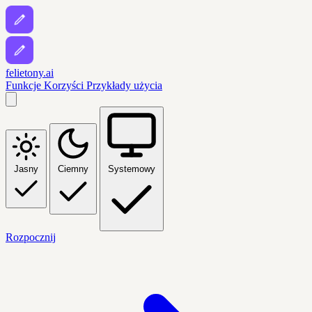
felietony.ai
Funkcje
Korzyści
Przykłady użycia
Jasny
Ciemny
Systemowy
Rozpocznij