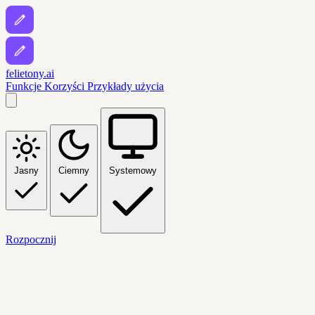
felietony.ai
Funkcje
Korzyści
Przykłady użycia
Jasny
Ciemny
Systemowy
Rozpocznij