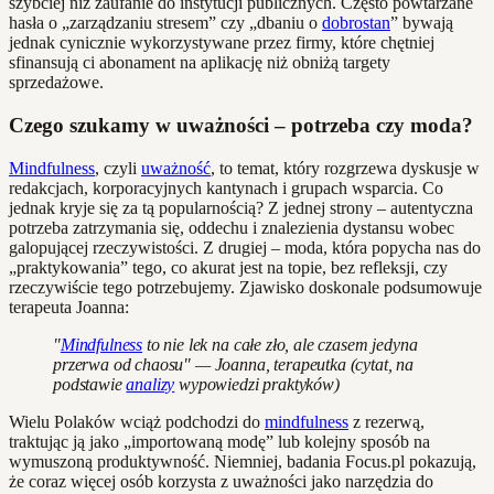
szybciej niż zaufanie do instytucji publicznych. Często powtarzane
hasła o „zarządzaniu stresem” czy „dbaniu o
dobrostan
” bywają
jednak cynicznie wykorzystywane przez firmy, które chętniej
sfinansują ci abonament na aplikację niż obniżą targety
sprzedażowe.
Czego szukamy w uważności – potrzeba czy moda?
Mindfulness
, czyli
uważność
, to temat, który rozgrzewa dyskusje w
redakcjach, korporacyjnych kantynach i grupach wsparcia. Co
jednak kryje się za tą popularnością? Z jednej strony – autentyczna
potrzeba zatrzymania się, oddechu i znalezienia dystansu wobec
galopującej rzeczywistości. Z drugiej – moda, która popycha nas do
„praktykowania” tego, co akurat jest na topie, bez refleksji, czy
rzeczywiście tego potrzebujemy. Zjawisko doskonale podsumowuje
terapeuta Joanna:
"
Mindfulness
to nie lek na całe zło, ale czasem jedyna
przerwa od chaosu" — Joanna, terapeutka (cytat, na
podstawie
analizy
wypowiedzi praktyków)
Wielu Polaków wciąż podchodzi do
mindfulness
z rezerwą,
traktując ją jako „importowaną modę” lub kolejny sposób na
wymuszoną produktywność. Niemniej, badania Focus.pl pokazują,
że coraz więcej osób korzysta z uważności jako narzędzia do