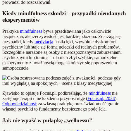
prowadzi do rozczarowań.
Kiedy mindfulness szkodzi – przypadki nieudanych
eksperymentów
Praktyka
mindfulness
bywa przedstawiana jako całkowicie
bezpieczna, ale rzeczywistość jest bardziej złożona. Zdarzają się
przypadki, kiedy
medytacja
nasila lęki, wywołuje dyskomfort
psychiczny lub staje się formą ucieczki od realnych problemów.
Szczególnie narażone są osoby z nierozpoznanymi zaburzeniami
psychicznymi lub traumą – dla nich zbyt szybkie, samodzielne
eksperymenty z uważnością mogą skończyć się pogorszeniem
samopoczucia.
Zjawisko to opisuje Focus.pl, podkreślając, że
mindfulness
nie
zastępuje terapii i nie każdemu przynosi ulgę (
Focus.pl, 2024
).
Odpowiedzialność
za własną praktykę oraz świadomość granic
własnej psychiki to fundamenty bezpiecznego podejścia.
Jak nie wpaść w pułapkę „wellnessu”