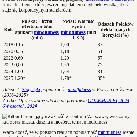
firmach – trend, który jeszcze pięć lat temu był ciekawostką, dziś
staje się korporacyjnym standardem.
Polska: Liczba
Świat: Wartość
Odsetek Polaków
użytkowników
rynku
Rok
deklarujących
aplikacji
mindfulness
mindfulness
(mld
korzyści (%)
(mln)
USD)
2018
0,15
1,00
33
2020
0,35
1,18
51
2022
0,60
1,29
67
2023
0,80
1,39
73
2024
1,00
1,64
81
2025
1,20*
1,78*
85*
Tabela 1:
Statystyki
popularności
mindfulness
w Polsce i na świecie
(2018–2025).
Źródło: Opracowanie własne na podstawie
GOLEMAN EI, 2024
,
6Wresearch, 2024
Warto dodać, że w polskich realiach popularność
mindfulness
rośnie