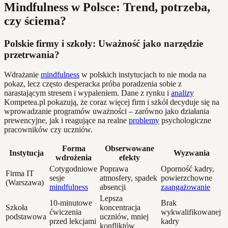
Mindfulness w Polsce: Trend, potrzeba,
czy ściema?
Polskie firmy i szkoły: Uważność jako narzędzie
przetrwania?
Wdrażanie
mindfulness
w polskich instytucjach to nie moda na
pokaz, lecz często desperacka próba poradzenia sobie z
narastającym stresem i wypaleniem. Dane z rynku i
analizy
Kompetea.pl pokazują, że coraz więcej firm i szkół decyduje się na
wprowadzanie programów uważności – zarówno jako działania
prewencyjne, jak i reagujące na realne
problemy
psychologiczne
pracowników czy uczniów.
Forma
Obserwowane
Instytucja
Wyzwania
wdrożenia
efekty
Cotygodniowe
Poprawa
Oporność kadry,
Firma IT
sesje
atmosfery, spadek
powierzchowne
(Warszawa)
mindfulness
absencji
zaangażowanie
Lepsza
10-minutowe
Brak
Szkoła
koncentracja
ćwiczenia
wykwalifikowanej
podstawowa
uczniów, mniej
przed lekcjami
kadry
konfliktów