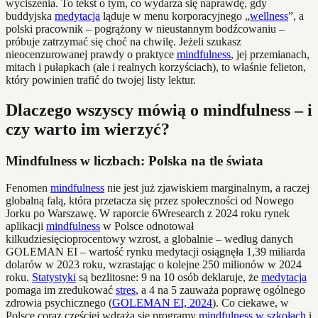
wyciszenia. To tekst o tym, co wydarza się naprawdę, gdy
buddyjska
medytacja
ląduje w menu korporacyjnego „
wellness
”, a
polski pracownik – pogrążony w nieustannym bodźcowaniu –
próbuje zatrzymać się choć na chwilę. Jeżeli szukasz
nieocenzurowanej prawdy o praktyce
mindfulness
, jej przemianach,
mitach i pułapkach (ale i realnych korzyściach), to właśnie felieton,
który powinien trafić do twojej listy lektur.
Dlaczego wszyscy mówią o mindfulness – i
czy warto im wierzyć?
Mindfulness w liczbach: Polska na tle świata
Fenomen
mindfulness
nie jest już zjawiskiem marginalnym, a raczej
globalną falą, która przetacza się przez społeczności od Nowego
Jorku po Warszawę. W raporcie 6Wresearch z 2024 roku rynek
aplikacji
mindfulness
w Polsce odnotował
kilkudziesięcioprocentowy wzrost, a globalnie – według danych
GOLEMAN EI – wartość rynku medytacji osiągnęła 1,39 miliarda
dolarów w 2023 roku, wzrastając o kolejne 250 milionów w 2024
roku.
Statystyki
są bezlitosne: 9 na 10 osób deklaruje, że
medytacja
pomaga im zredukować
stres
, a 4 na 5 zauważa poprawę ogólnego
zdrowia psychicznego (
GOLEMAN EI, 2024
). Co ciekawe, w
Polsce coraz częściej wdraża się programy
mindfulness w szkołach
i