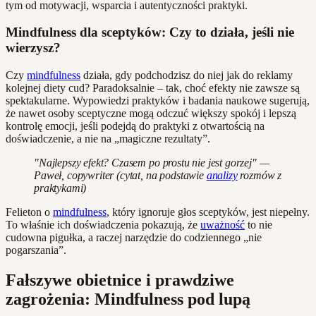
tym od motywacji, wsparcia i autentyczności praktyki.
Mindfulness dla sceptyków: Czy to działa, jeśli nie
wierzysz?
Czy
mindfulness
działa, gdy podchodzisz do niej jak do reklamy
kolejnej diety cud? Paradoksalnie – tak, choć efekty nie zawsze są
spektakularne. Wypowiedzi praktyków i badania naukowe sugerują,
że nawet osoby sceptyczne mogą odczuć większy spokój i lepszą
kontrolę emocji, jeśli podejdą do praktyki z otwartością na
doświadczenie, a nie na „magiczne rezultaty”.
"Najlepszy efekt? Czasem po prostu nie jest gorzej" —
Paweł, copywriter (cytat, na podstawie
analizy
rozmów z
praktykami)
Felieton o
mindfulness
, który ignoruje głos sceptyków, jest niepełny.
To właśnie ich doświadczenia pokazują, że
uważność
to nie
cudowna pigułka, a raczej narzędzie do codziennego „nie
pogarszania”.
Fałszywe obietnice i prawdziwe
zagrożenia: Mindfulness pod lupą