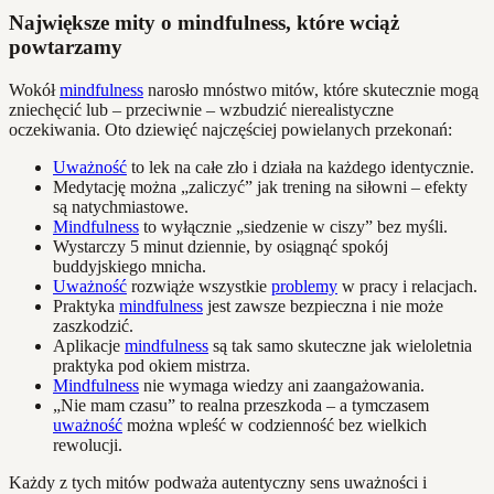
Największe mity o mindfulness, które wciąż
powtarzamy
Wokół
mindfulness
narosło mnóstwo mitów, które skutecznie mogą
zniechęcić lub – przeciwnie – wzbudzić nierealistyczne
oczekiwania. Oto dziewięć najczęściej powielanych przekonań:
Uważność
to lek na całe zło i działa na każdego identycznie.
Medytację można „zaliczyć” jak trening na siłowni – efekty
są natychmiastowe.
Mindfulness
to wyłącznie „siedzenie w ciszy” bez myśli.
Wystarczy 5 minut dziennie, by osiągnąć spokój
buddyjskiego mnicha.
Uważność
rozwiąże wszystkie
problemy
w pracy i relacjach.
Praktyka
mindfulness
jest zawsze bezpieczna i nie może
zaszkodzić.
Aplikacje
mindfulness
są tak samo skuteczne jak wieloletnia
praktyka pod okiem mistrza.
Mindfulness
nie wymaga wiedzy ani zaangażowania.
„Nie mam czasu” to realna przeszkoda – a tymczasem
uważność
można wpleść w codzienność bez wielkich
rewolucji.
Każdy z tych mitów podważa autentyczny sens uważności i