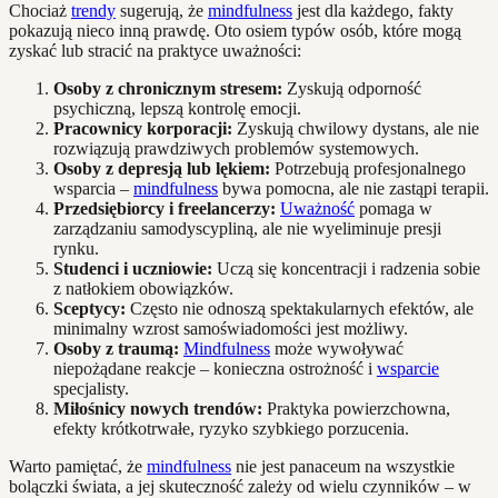
Chociaż
trendy
sugerują, że
mindfulness
jest dla każdego, fakty
pokazują nieco inną prawdę. Oto osiem typów osób, które mogą
zyskać lub stracić na praktyce uważności:
Osoby z chronicznym stresem:
Zyskują odporność
psychiczną, lepszą kontrolę emocji.
Pracownicy korporacji:
Zyskują chwilowy dystans, ale nie
rozwiązują prawdziwych problemów systemowych.
Osoby z depresją lub lękiem:
Potrzebują profesjonalnego
wsparcia –
mindfulness
bywa pomocna, ale nie zastąpi terapii.
Przedsiębiorcy i freelancerzy:
Uważność
pomaga w
zarządzaniu samodyscypliną, ale nie wyeliminuje presji
rynku.
Studenci i uczniowie:
Uczą się koncentracji i radzenia sobie
z natłokiem obowiązków.
Sceptycy:
Często nie odnoszą spektakularnych efektów, ale
minimalny wzrost samoświadomości jest możliwy.
Osoby z traumą:
Mindfulness
może wywoływać
niepożądane reakcje – konieczna ostrożność i
wsparcie
specjalisty.
Miłośnicy nowych trendów:
Praktyka powierzchowna,
efekty krótkotrwałe, ryzyko szybkiego porzucenia.
Warto pamiętać, że
mindfulness
nie jest panaceum na wszystkie
bolączki świata, a jej skuteczność zależy od wielu czynników – w