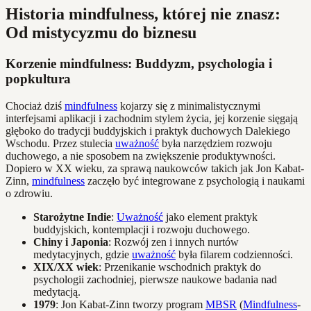
Historia mindfulness, której nie znasz:
Od mistycyzmu do biznesu
Korzenie mindfulness: Buddyzm, psychologia i
popkultura
Chociaż dziś
mindfulness
kojarzy się z minimalistycznymi
interfejsami aplikacji i zachodnim stylem życia, jej korzenie sięgają
głęboko do tradycji buddyjskich i praktyk duchowych Dalekiego
Wschodu. Przez stulecia
uważność
była narzędziem rozwoju
duchowego, a nie sposobem na zwiększenie produktywności.
Dopiero w XX wieku, za sprawą naukowców takich jak Jon Kabat-
Zinn,
mindfulness
zaczęło być integrowane z psychologią i naukami
o zdrowiu.
Starożytne Indie
:
Uważność
jako element praktyk
buddyjskich, kontemplacji i rozwoju duchowego.
Chiny i Japonia
: Rozwój zen i innych nurtów
medytacyjnych, gdzie
uważność
była filarem codzienności.
XIX/XX wiek
: Przenikanie wschodnich praktyk do
psychologii zachodniej, pierwsze naukowe badania nad
medytacją.
1979
: Jon Kabat-Zinn tworzy program
MBSR
(
Mindfulness
-