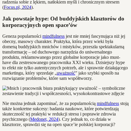
radzenia sobie z lękiem, natłokiem myśli i chronicznym stresem
(
Focus.pl, 2024
).
Jak powstaje hype: Od buddyjskich klasztorów do
korporacyjnych open space’ów
Geneza popularności
mindfulness
jest nie mniej fascynująca niż jej
obecny, masowy charakter. Praktyka, która przez wieki była
domeną buddyjskich mnichów i mistyków, przeszła spektakularną
transformację – od duchowego narzędzia do uniwersalnego
produktu, reklamowanego przez globalne korporacje jako must-
have dla zestresowanego pracownika XXI wieku. Dzisiejszy hype
to efekt nie tylko autentycznych potrzeb, ale i sprawnie działającego
marketingu, który sprzedaje „
uważność
” jako szybki sposób na
rozwiązanie problemów, które sam współtworzy.
Nie można jednak zapominać, że za popularnością
mindfulness
stoją
także konkretne sukcesy: badania naukowe, które potwierdzają
skuteczność tej praktyki w redukcji stresu i poprawie zdrowia
psychicznego (
Medonet, 2024
). Czy jednak to, co działa w
klasztorze, sprawdzi się na open space’ie polskiej korporacji?