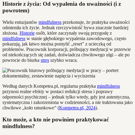
Historie z życia: Od wypalenia do uważności (i z
powrotem)
Wielu entuzjastów
mindfulness
przekonuje, że praktyka uważności
odmieniła ich życie. Jednak rzeczywistość bywa znacznie bardziej
złożona.
Historie
osób, które zaczynały swoją przygodę z
mindfulness
w stanie głębokiego wypalenia zawodowego, często
pokazują, jak łatwo można pomylić „reset” z ucieczką od
problemów. Pracownik korporacji, próbujący medytacji w przerwie
od niekończących się zadań, doświadcza chwilowego ulgi – ale po
powrocie do biurka
stres
szybko wraca.
Według danych Kompetea.pl, regularna praktyka
mindfulness
przynosi realne efekty w postaci redukcji stresu i poprawy
odporności psychicznej – jednak tylko wtedy, gdy jest autentyczna,
systematyczna i zakorzeniona w codzienności, a nie traktowana jako
chwilowe „koło ratunkowe” (
Kompetea.pl, 2024
).
Kto może, a kto nie powinien praktykować
mindfulness?