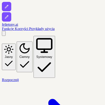
felietony.ai
Funkcje
Korzyści
Przykłady użycia
Jasny
Ciemny
Systemowy
Rozpocznij