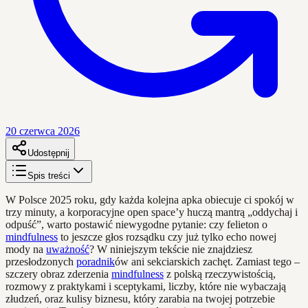
20 czerwca 2026
Udostępnij
Spis treści
W Polsce 2025 roku, gdy każda kolejna apka obiecuje ci spokój w
trzy minuty, a korporacyjne open space’y huczą mantrą „oddychaj i
odpuść”, warto postawić niewygodne pytanie: czy felieton o
mindfulness
to jeszcze głos rozsądku czy już tylko echo nowej
mody na
uważność
? W niniejszym tekście nie znajdziesz
przesłodzonych
poradnik
ów ani sekciarskich zachęt. Zamiast tego –
szczery obraz zderzenia
mindfulness
z polską rzeczywistością,
rozmowy z praktykami i sceptykami, liczby, które nie wybaczają
złudzeń, oraz kulisy biznesu, który zarabia na twojej potrzebie