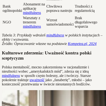
Abonament na
Bank
Chwilowa
Trudności z
aplikację
ogólnopolski
poprawa nastroju
regularnością
mindfulness
Warsztaty z
Brak
Wzrost
NGO
trenerem
długofalowego
samoświadomości
mindfulness
wsparcia
Tabela 3: Przykłady wdrożeń
mindfulness
w polskich instytucjach –
efekty i wyzwania.
Źródło: Opracowanie własne na podstawie
Kompetea.pl, 2024
Kulturowe zderzenia: Uważność kontra polski
sceptycyzm
Polska mentalność, mocno zakorzeniona w racjonalizmie i
nieufności wobec „amerykańskich mód”, zderza się z ideą
mindfulness
w sposób często bolesny, ale i twórczy. Starsze
pokolenie traktuje
uważność
jako „fanaberię”, młodsi – jako
konieczność przetrwania w świecie nieustannych bodźców.