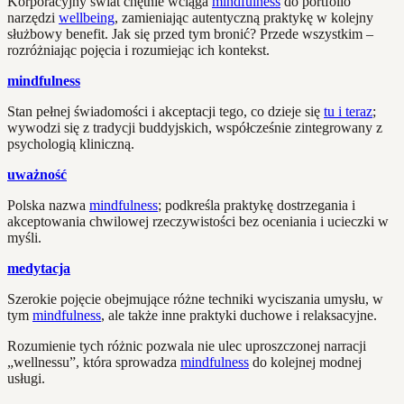
Korporacyjny świat chętnie wciąga
mindfulness
do portfolio
narzędzi
wellbeing
, zamieniając autentyczną praktykę w kolejny
służbowy benefit. Jak się przed tym bronić? Przede wszystkim –
rozróżniając pojęcia i rozumiejąc ich kontekst.
mindfulness
Stan pełnej świadomości i akceptacji tego, co dzieje się
tu i teraz
;
wywodzi się z tradycji buddyjskich, współcześnie zintegrowany z
psychologią kliniczną.
uważność
Polska nazwa
mindfulness
; podkreśla praktykę dostrzegania i
akceptowania chwilowej rzeczywistości bez oceniania i ucieczki w
myśli.
medytacja
Szerokie pojęcie obejmujące różne techniki wyciszania umysłu, w
tym
mindfulness
, ale także inne praktyki duchowe i relaksacyjne.
Rozumienie tych różnic pozwala nie ulec uproszczonej narracji
„wellnessu”, która sprowadza
mindfulness
do kolejnej modnej
usługi.