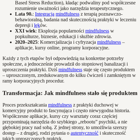
Based Stress Reduction), kładąc podwaliny pod współczesne
rozumienie uważności jako narzędzia terapeutycznego.
Lata 90.
:
Integracja
mindfulness
z terapią poznawczo-
behawioralną, badania nad skutecznością praktyki w leczeniu
depresji i
lęk
ów.
XXI wiek
: Eksplozja popularności
mindfulness
w
popkulturze, biznesie, edukacji i służbie zdrowia.
2020–2025
: Komercjalizacja i cyfryzacja
mindfulness
–
aplikacje, kursy online, programy korporacyjne.
Każdy z tych etapów był odpowiedzią na konkretne potrzeby
społeczne, a jednocześnie prowadził do stopniowej banalizacji i
uproszczenia praktyki. Dziś
mindfulness
staje się często produktem
– uproszczonym, zredukowanym do kilku ćwiczeń i zamkniętym w
ramy korporacyjnych procedur.
Transformacja: Jak mindfulness stało się produktem
Proces przekształcania
mindfulness
z praktyki duchowej w
komercyjny produkt to fascynująca i często niewygodna historia.
Współczesne aplikacje, kursy czy warsztaty coraz częściej
przypominają narzędzia do szybkiego „rebootu” psychiki, a nie
głębokiej pracy nad sobą. Z jednej strony, to umożliwia szerszy
dostęp – z drugiej, rodzi pytania o
autentyczność
i skuteczność
takich uproszczonych praktyk.