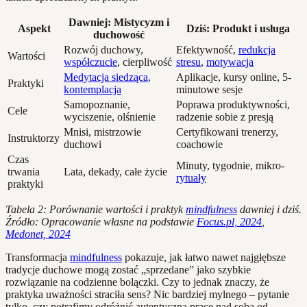
Dawniej: Mistycyzm i
Aspekt
Dziś: Produkt i usługa
duchowość
Rozwój duchowy,
Efektywność,
redukcja
Wartości
współczucie
, cierpliwość
stresu
,
motywacja
Medytacja siedząca
,
Aplikacje, kursy online, 5-
Praktyki
kontemplacja
minutowe sesje
Samopoznanie,
Poprawa produktywności,
Cele
wyciszenie, olśnienie
radzenie sobie z presją
Mnisi, mistrzowie
Certyfikowani trenerzy,
Instruktorzy
duchowi
coachowie
Czas
Minuty, tygodnie, mikro-
trwania
Lata, dekady, całe życie
rytuały
praktyki
Tabela 2: Porównanie wartości i praktyk
mindfulness
dawniej i dziś.
Źródło: Opracowanie własne na podstawie
Focus.pl, 2024
,
Medonet, 2024
Transformacja
mindfulness
pokazuje, jak łatwo nawet najgłębsze
tradycje duchowe mogą zostać „sprzedane” jako szybkie
rozwiązanie na codzienne bolączki. Czy to jednak znaczy, że
praktyka uważności straciła sens? Nic bardziej mylnego – pytanie
tylko, czy potrafimy odróżnić autentyczną pracę nad sobą od