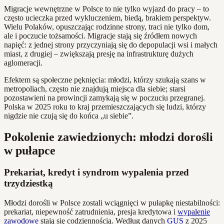
Migracje wewnętrzne w Polsce to nie tylko wyjazd do pracy – to
często ucieczka przed wykluczeniem, biedą, brakiem perspektyw.
Wielu Polaków, opuszczając rodzinne strony, traci nie tylko dom,
ale i poczucie tożsamości. Migracje stają się źródłem nowych
napięć: z jednej strony przyczyniają się do depopulacji wsi i małych
miast, z drugiej – zwiększają presję na infrastrukturę dużych
aglomeracji.
Efektem są społeczne pęknięcia: młodzi, którzy szukają szans w
metropoliach, często nie znajdują miejsca dla siebie; starsi
pozostawieni na prowincji zamykają się w poczuciu przegranej.
Polska w 2025 roku to kraj przemieszczających się ludzi, którzy
nigdzie nie czują się do końca „u siebie”.
Pokolenie zawiedzionych: młodzi dorośli
w pułapce
Prekariat, kredyt i syndrom wypalenia przed
trzydziestką
Młodzi dorośli w Polsce zostali wciągnięci w pułapkę niestabilności:
prekariat, niepewność zatrudnienia, presja kredytowa i
wypalenie
zawodowe
stają się codziennością. Według danych
GUS
z 2025