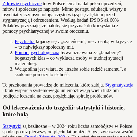
Zdrowie psychiczne
to w Polsce temat nadal pełen uprzedzeń,
mitów i społecznego napięcia. Mimo postępu edukacji, wizyty u
psychiatry czy psychologa często wiążą się z lękiem przed
stygmatyzacją i odrzuceniem. Według badań IPSOS aż 60%
Polaków przyznaje, że bałoby się przyznać do korzystania z
pomocy psychiatrycznej w swoim otoczeniu.
Psychiatra
kojarzy się z „szaleńcem”, nie z osobą w kryzysie
– to największy społeczny mit.
Pomoc psychologiczna
bywa uznawana za „fanaberię”
bogatszych klas – co wyklucza osoby w trudnej sytuacji
materialnej.
Wciąż silna jest wiara, że „trzeba sobie radzić samemu”, a
szukanie pomocy to słabość.
Te przekonania prowadzą do milczenia, które zabija.
Stygmatyzacja
i brak wsparcia systemowego uniemożliwiają wielu ludziom
podjęcie leczenia na czas, pogłębiając spiralę problemów.
Od lekceważenia do tragedii: statystyki i historie,
które bolą
Statystyki
są bezlitosne – w 2024 roku liczba samobójstw w Polsce
spadła po raz pierwszy od pięciu lat poniżej 5 tys., zwłaszcza wśród