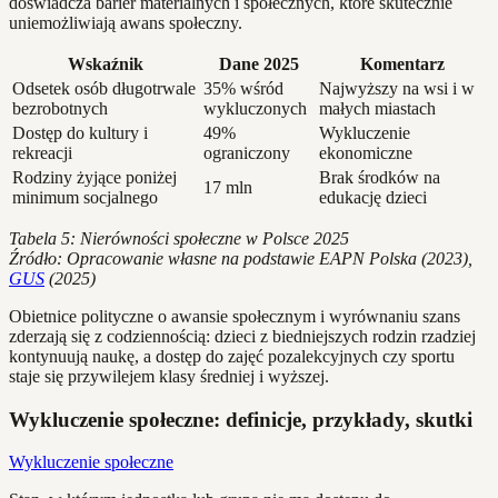
doświadcza barier materialnych i społecznych, które skutecznie
uniemożliwiają awans społeczny.
Wskaźnik
Dane 2025
Komentarz
Odsetek osób długotrwale
35% wśród
Najwyższy na wsi i w
bezrobotnych
wykluczonych
małych miastach
Dostęp do kultury i
49%
Wykluczenie
rekreacji
ograniczony
ekonomiczne
Rodziny żyjące poniżej
Brak środków na
17 mln
minimum socjalnego
edukację dzieci
Tabela 5: Nierówności społeczne w Polsce 2025
Źródło: Opracowanie własne na podstawie EAPN Polska (2023),
GUS
(2025)
Obietnice polityczne o awansie społecznym i wyrównaniu szans
zderzają się z codziennością: dzieci z biedniejszych rodzin rzadziej
kontynuują naukę, a dostęp do zajęć pozalekcyjnych czy sportu
staje się przywilejem klasy średniej i wyższej.
Wykluczenie społeczne: definicje, przykłady, skutki
Wykluczenie społeczne