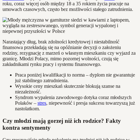
roku, coraz więcej osób między 18 a 35 rokiem życia pracuje na
umowach czasowych, często bez możliwości stałego zatrudnienia.
Narastający dług, brak zdolności kredytowej i niestabilność
finansowa przekładają się na opóźnianie decyzji o założeniu
rodziny, rezygnację z marzeń o własnym mieszkaniu czy wyjazd za
granicę. Młodzi Polacy, mimo pozornej wolności, czują się
zakładnikami rynku pracy i systemu finansowego.
Praca poniżej kwalifikacji to norma – dyplom nie gwarantuje
już stabilnego zatrudnienia.
Wysokie ceny mieszkań skutecznie blokują szanse na
niezależność.
Syndrom wypalenia zawodowego dotyka coraz młodszych
Polaków –
stres
, niepewność i presja sukcesu towarzyszą już
nastolatkom.
Czy młodzi mają gorzej niż ich rodzice? Fakty
kontra sentymenty
Czy rzeczywiście młode pokolenie ma trudniej niż ich rodzice w