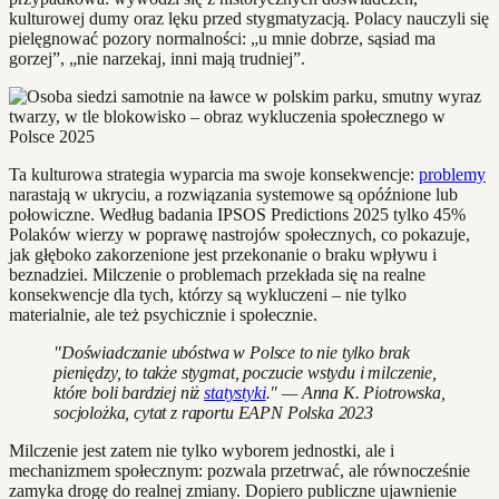
kulturowej dumy oraz lęku przed stygmatyzacją. Polacy nauczyli się
pielęgnować pozory normalności: „u mnie dobrze, sąsiad ma
gorzej”, „nie narzekaj, inni mają trudniej”.
Ta kulturowa strategia wyparcia ma swoje konsekwencje:
problemy
narastają w ukryciu, a rozwiązania systemowe są opóźnione lub
połowiczne. Według badania IPSOS Predictions 2025 tylko 45%
Polaków wierzy w poprawę nastrojów społecznych, co pokazuje,
jak głęboko zakorzenione jest przekonanie o braku wpływu i
beznadziei. Milczenie o problemach przekłada się na realne
konsekwencje dla tych, którzy są wykluczeni – nie tylko
materialnie, ale też psychicznie i społecznie.
"Doświadczanie ubóstwa w Polsce to nie tylko brak
pieniędzy, to także stygmat, poczucie wstydu i milczenie,
które boli bardziej niż
statystyki
." — Anna K. Piotrowska,
socjolożka, cytat z raportu EAPN Polska 2023
Milczenie jest zatem nie tylko wyborem jednostki, ale i
mechanizmem społecznym: pozwala przetrwać, ale równocześnie
zamyka drogę do realnej zmiany. Dopiero publiczne ujawnienie