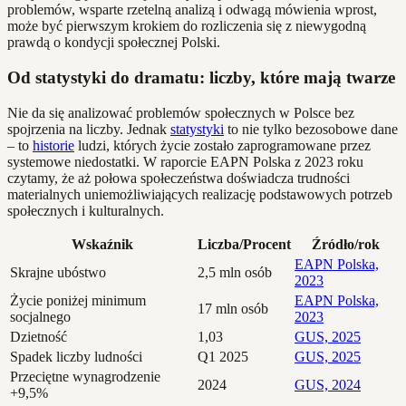
problemów, wsparte rzetelną analizą i odwagą mówienia wprost,
może być pierwszym krokiem do rozliczenia się z niewygodną
prawdą o kondycji społecznej Polski.
Od statystyki do dramatu: liczby, które mają twarze
Nie da się analizować problemów społecznych w Polsce bez
spojrzenia na liczby. Jednak
statystyki
to nie tylko bezosobowe dane
– to
historie
ludzi, których życie zostało zaprogramowane przez
systemowe niedostatki. W raporcie EAPN Polska z 2023 roku
czytamy, że aż połowa społeczeństwa doświadcza trudności
materialnych uniemożliwiających realizację podstawowych potrzeb
społecznych i kulturalnych.
Wskaźnik
Liczba/Procent
Źródło/rok
EAPN Polska,
Skrajne ubóstwo
2,5 mln osób
2023
Życie poniżej minimum
EAPN Polska,
17 mln osób
socjalnego
2023
Dzietność
1,03
GUS, 2025
Spadek liczby ludności
Q1 2025
GUS, 2025
Przeciętne wynagrodzenie
2024
GUS, 2024
+9,5%