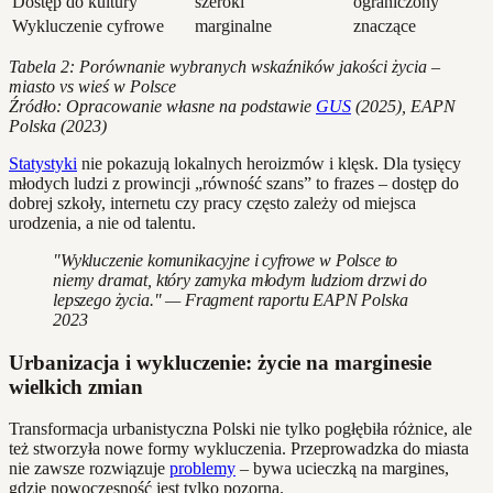
Dostęp do kultury
szeroki
ograniczony
Wykluczenie cyfrowe
marginalne
znaczące
Tabela 2: Porównanie wybranych wskaźników jakości życia –
miasto vs wieś w Polsce
Źródło: Opracowanie własne na podstawie
GUS
(2025), EAPN
Polska (2023)
Statystyki
nie pokazują lokalnych heroizmów i klęsk. Dla tysięcy
młodych ludzi z prowincji „równość szans” to frazes – dostęp do
dobrej szkoły, internetu czy pracy często zależy od miejsca
urodzenia, a nie od talentu.
"Wykluczenie komunikacyjne i cyfrowe w Polsce to
niemy dramat, który zamyka młodym ludziom drzwi do
lepszego życia." — Fragment raportu EAPN Polska
2023
Urbanizacja i wykluczenie: życie na marginesie
wielkich zmian
Transformacja urbanistyczna Polski nie tylko pogłębiła różnice, ale
też stworzyła nowe formy wykluczenia. Przeprowadzka do miasta
nie zawsze rozwiązuje
problemy
– bywa ucieczką na margines,
gdzie nowoczesność jest tylko pozorna.