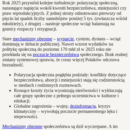
Rok 2025 przyniósł kolejne turbulencje: polaryzację społeczną,
narastające napięcia wokół kwestii bezpieczeństwa, mniejszości czy
praw reprodukcyjnych. Z jednej strony odnotowano pierwszy od
pięciu lat spadek liczby samobójstw poniżej 5 tys. (zwłaszcza wśród
młodzieży), z drugiej – nastroje społeczne wciąż balansują na
granicy rozpaczy i rezygnacji.
Stare
mechanizmy obronne
–
wyparcie
, cynizm, dystans – wciąż
dominują w debacie publicznej. Nawet wzrost wydatków na
politykę społeczną do poziomu 170 mld zł w 2025 roku nie
przekłada się na
poczucie bezpieczeństwa
społecznego. Brak realnej
zmiany systemowej sprawia, że coraz więcej Polaków odczuwa
bezradność.
Polaryzacja społeczna pogłębia podziały: konflikty dotyczące
bezpieczeństwa, aborcji i mniejszości stają się codziennością
w mediach i rodzinnych rozmowach.
Rosnące koszty życia wyostrzają nierówności i wykluczają
całe grupy społeczne z pełnego uczestnictwa w kulturze i
edukacji.
Globalne zagrożenia – wojny,
dezinformacja
, kryzys
klimatyczny – wywołują poczucie permanentnego lęku i
niepewności.
Mechanizmy obronne
społeczeństwa są dziś wyczerpane. A im