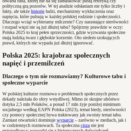
otwarta rana, której nie da się zamaskować pustą retoryką czy
polityczną grą pozorów. W tej analizie odsłaniam nie tylko liczby i
fakty, ale także
historie
ludzi, mechanizmy wykluczenia oraz
napięcia, które pulsują w każdej polskiej rodzinie i społeczności.
Dlaczego wciąż wybieramy milczenie? Czy narastające nierówności
i rozpad więzi nie są już dłużej tabu? Spójrzmy prawdzie w oczy:
Polska 2025 to kraj pełen sprzeczności, gdzie wyzwania społeczne
mają ludzką twarz i głębokie korzenie. Oto siedem szokujących
prawd, których nie wypada już dłużej ignorować.
Polska 2025: krajobraz społecznych
napięć i przemilczeń
Dlaczego o tym nie rozmawiamy? Kulturowe tabu i
społeczne wyparcie
W polskiej kulturze rozmowa o problemach społecznych przez
dekady należała do sfery wstydliwej. Mimo że skrajne ubóstwo
dotyka 2,5 mln Polaków, a ponad 17 mln żyje poniżej minimum
socjalnego według EAPN Polska (2023), temat biedy, nierówności
czy pomocy społecznej bywa traktowany jak swoisty temat tabu.
Zamiast otwartości dominuje
wyparcie
– zarówno w mediach, jak i
w codziennych rozmowach. Ta społeczna
cisza
nie jest
przypadkowa: wywodzi się z historycznych doświadczeń,