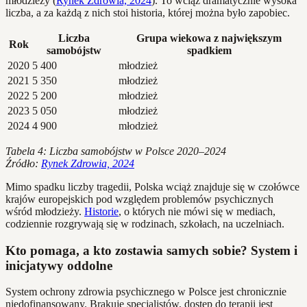
młodzieży (
Rynek Zdrowia, 2024
). To wciąż dramatycznie wysoka
liczba, a za każdą z nich stoi historia, której można było zapobiec.
Liczba
Grupa wiekowa z największym
Rok
samobójstw
spadkiem
2020
5 400
młodzież
2021
5 350
młodzież
2022
5 200
młodzież
2023
5 050
młodzież
2024
4 900
młodzież
Tabela 4: Liczba samobójstw w Polsce 2020–2024
Źródło:
Rynek Zdrowia, 2024
Mimo spadku liczby tragedii, Polska wciąż znajduje się w czołówce
krajów europejskich pod względem problemów psychicznych
wśród młodzieży.
Historie
, o których nie mówi się w mediach,
codziennie rozgrywają się w rodzinach, szkołach, na uczelniach.
Kto pomaga, a kto zostawia samych sobie? System i
inicjatywy oddolne
System ochrony zdrowia psychicznego w Polsce jest chronicznie
niedofinansowany. Brakuje specjalistów, dostęp do terapii jest