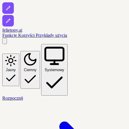
felietony.ai
Funkcje
Korzyści
Przykłady użycia
Jasny
Ciemny
Systemowy
Rozpocznij