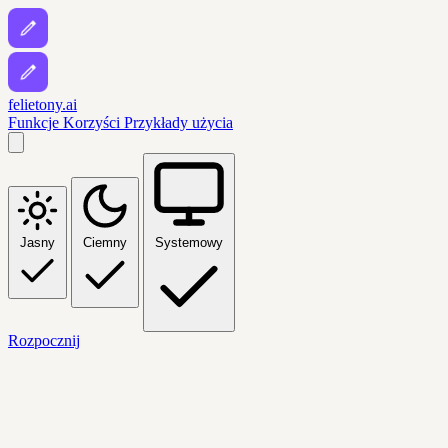
felietony.ai
Funkcje
Korzyści
Przykłady użycia
Jasny
Ciemny
Systemowy
Rozpocznij