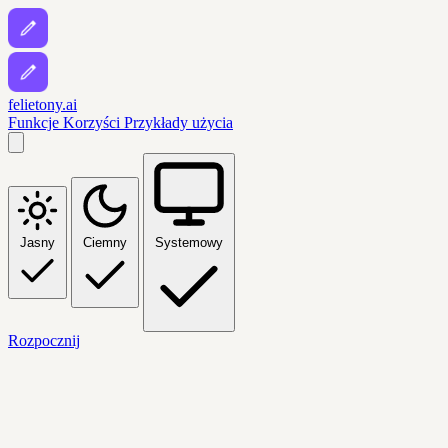
felietony.ai
Funkcje
Korzyści
Przykłady użycia
Jasny
Ciemny
Systemowy
Rozpocznij