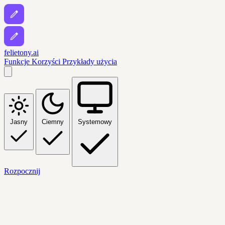
felietony.ai
Funkcje
Korzyści
Przykłady użycia
Jasny
Ciemny
Systemowy
Rozpocznij