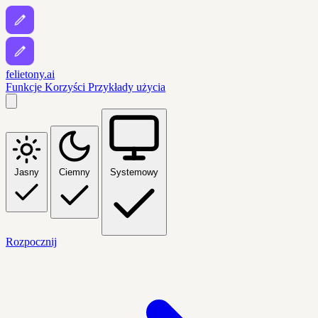
felietony.ai
Funkcje
Korzyści
Przykłady użycia
Jasny
Ciemny
Systemowy
Rozpocznij