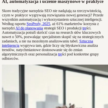
AI, automatyzacja i uczenie maszynowe w praktyce
Skoro tradycyjne narzędzia SEO nie nadążają za rzeczywistością,
czym w praktyce wygrywają rozwiązania nowej generacji? Przede
wszystkim automatyzacją i wykorzystaniem sztucznej inteligencji.
Według raportu
SeoProfy, 2025
, aż 61% marketerów korzysta z
narzędzi
AI do planowania
strategii SEO i produkcji
tre
ści.
Automatyzacja potrafi skrócić czas na research słów kluczowych
nawet o 50%, pozwalając specjalistom skupić się na strategicznych
zadaniach, a nie na mozolnym analizowaniu tabel.
Sztuczna
inteligencja
wygrywa tam, gdzie liczy się błyskawiczna analiza
trendów, natychmiastowe dostosowanie się do zmian
algorytmicznych oraz personalizacja
tre
ści pod konkretne grupy
odbiorców.