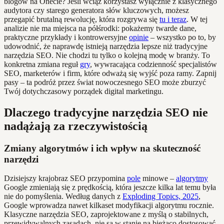
blogów na Onecie? Jeśli wciąż korzystasz wyłącznie z klasycznego
audytora czy starego generatora słów kluczowych, możesz
przegapić brutalną rewolucję, która rozgrywa się
tu i teraz
. W tej
analizie nie ma miejsca na półśrodki: pokażemy twarde dane,
praktyczne przykłady i kontrowersyjne
opinie
– wszystko po to, by
udowodnić, że naprawdę istnieją narzędzia lepsze niż tradycyjne
narzędzia SEO. Nie chodzi tu tylko o kolejną modę w branży. To
konkretna zmiana reguł
gry
, wywracająca codzienność specjalistów
SEO, marketerów i firm, które odważą się wyjść poza ramy. Zapnij
pasy – ta podróż przez świat nowoczesnego SEO może zburzyć
Twój dotychczasowy porządek digital marketingu.
Dlaczego tradycyjne narzędzia SEO nie
nadążają za rzeczywistością
Zmiany algorytmów i ich wpływ na skuteczność
narzędzi
Dzisiejszy krajobraz SEO przypomina
pole
minowe –
algorytmy
Google zmieniają się z prędkością, która jeszcze kilka lat temu była
nie do pomyślenia. Według danych z
Exploding Topics, 2025
,
Google wprowadza nawet kilkaset modyfikacji algorytmu rocznie.
Klasyczne narzędzia SEO, zaprojektowane z myślą o stabilnych,
przewidywalnych zasadach, nie są w stanie na bieżąco dostosować