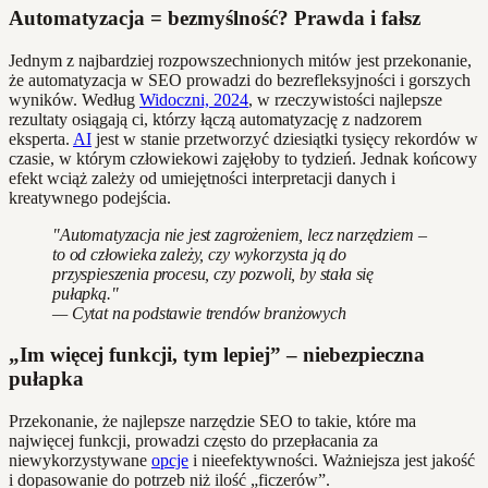
Automatyzacja = bezmyślność? Prawda i fałsz
Jednym z najbardziej rozpowszechnionych mitów jest przekonanie,
że automatyzacja w SEO prowadzi do bezrefleksyjności i gorszych
wyników. Według
Widoczni, 2024
, w rzeczywistości najlepsze
rezultaty osiągają ci, którzy łączą automatyzację z nadzorem
eksperta.
AI
jest w stanie przetworzyć dziesiątki tysięcy rekordów w
czasie, w którym człowiekowi zajęłoby to tydzień. Jednak końcowy
efekt wciąż zależy od umiejętności interpretacji danych i
kreatywnego podejścia.
"Automatyzacja nie jest zagrożeniem, lecz narzędziem –
to od człowieka zależy, czy wykorzysta ją do
przyspieszenia procesu, czy pozwoli, by stała się
pułapką."
— Cytat na podstawie trendów branżowych
„Im więcej funkcji, tym lepiej” – niebezpieczna
pułapka
Przekonanie, że najlepsze narzędzie SEO to takie, które ma
najwięcej funkcji, prowadzi często do przepłacania za
niewykorzystywane
opcje
i nieefektywności. Ważniejsza jest jakość
i dopasowanie do potrzeb niż ilość „ficzerów”.