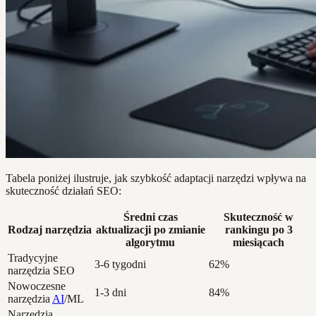
Tabela poniżej ilustruje, jak szybkość adaptacji narzędzi wpływa na
skuteczność działań SEO:
Średni czas
Skuteczność w
Rodzaj narzędzia
aktualizacji po zmianie
rankingu po 3
algorytmu
miesiącach
Tradycyjne
3-6 tygodni
62%
narzędzia SEO
Nowoczesne
1-3 dni
84%
narzędzia
AI
/ML
Narzędzia