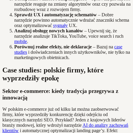
narzędzie reaguje na zmiany algorytmów oraz czy pozwala na
rozbudowę wraz z rozwojem firmy.
Sprawdź UX i automatyzację schematów
– Dobre
narzędzie powinno automatycznie wdrażać znaczniki schema
oraz optymalizować
sygnały
UX.
Analizuj obsługę nowych kanałów
– Upewnij się, że
narzędzie analizuje TikToka, YouTube, voice search i ruch
mobile
.
Porównuj realne efekty, nie deklaracje
– Bazuj na
case
studies
i doświadczeniach innych użytkowników, nie tylko na
marketingowych obietnicach.
Case studies: polskie firmy, które
wyprzedziły epokę
Sektor e-commerce: kiedy tradycja przegrywa z
innowacją
W polskim e-commerce już od kilku lat można zaobserwować
firmy, które wyprzedziły konkurencję dzięki odejściu od
klasycznych narzędzi SEO. Przykład? Jeden z krajowych liderów
branży modowej, który wdrożył narzędzie
AI do analizy zachowań
klientów
i automatycznej optymalizacji landing page’y. Efekt: