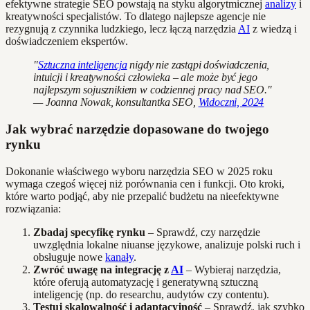
efektywne strategie SEO powstają na styku algorytmicznej
analizy
i
kreatywności specjalistów. To dlatego najlepsze agencje nie
rezygnują z czynnika ludzkiego, lecz łączą narzędzia
AI
z wiedzą i
doświadczeniem ekspertów.
"
Sztuczna inteligencja
nigdy nie zastąpi doświadczenia,
intuicji i kreatywności człowieka – ale może być jego
najlepszym sojusznikiem w codziennej pracy nad SEO."
— Joanna Nowak, konsultantka SEO,
Widoczni, 2024
Jak wybrać narzędzie dopasowane do twojego
rynku
Dokonanie właściwego wyboru narzędzia SEO w 2025 roku
wymaga czegoś więcej niż porównania cen i funkcji. Oto kroki,
które warto podjąć, aby nie przepalić budżetu na nieefektywne
rozwiązania:
Zbadaj specyfikę rynku
– Sprawdź, czy narzędzie
uwzględnia lokalne niuanse językowe, analizuje polski ruch i
obsługuje nowe
kanały
.
Zwróć uwagę na integrację z
AI
– Wybieraj narzędzia,
które oferują automatyzację i generatywną sztuczną
inteligencję (np. do researchu, audytów czy contentu).
Testuj skalowalność i adaptacyjność
– Sprawdź, jak szybko