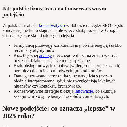
Jak polskie firmy tracą na konserwatywnym
podejściu
W polskich realiach
konserwatyzm
w doborze narzędzi SEO często
kończy się nie tylko stagnacją, ale wręcz stratą pozycji w Google.
Oto najczęstsze skutki takiego podejścia:
Firmy tracą przewagę konkurencyjną, bo nie reagują szybko
na zmiany algorytmów.
Koszt ręcznej
analizy
i ręcznego wdrażania zmian wzrasta,
przez co działania stają się mniej opłacalne.
Brak obsługi nowych kanałów (wideo, social, voice search)
ogranicza dotarcie do młodszych grup odbiorców.
Dane generowane przez tradycyjne narzędzia są często
błędnie interpretowane, gdyż nie uwzględniają lokalnych
niuansów czy kontekstu branżowego.
Konserwatywne strategie blokują
innowacje
, co skutkuje
zastoju w rozwoju własnych zasobów contentowych.
Nowe podejście: co oznacza „lepsze” w
2025 roku?