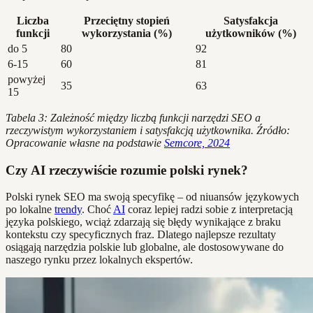
Liczba
Przeciętny stopień
Satysfakcja
funkcji
wykorzystania (%)
użytkowników (%)
do 5
80
92
6-15
60
81
powyżej
35
63
15
Tabela 3: Zależność między liczbą funkcji narzędzi SEO a
rzeczywistym wykorzystaniem i satysfakcją użytkownika. Źródło:
Opracowanie własne na podstawie
Semcore, 2024
Czy AI rzeczywiście rozumie polski rynek?
Polski rynek SEO ma swoją specyfikę – od niuansów językowych
po lokalne
trendy
. Choć
AI
coraz lepiej radzi sobie z interpretacją
języka polskiego, wciąż zdarzają się błędy wynikające z braku
kontekstu czy specyficznych fraz. Dlatego najlepsze rezultaty
osiągają narzędzia polskie lub globalne, ale dostosowywane do
naszego rynku przez lokalnych ekspertów.