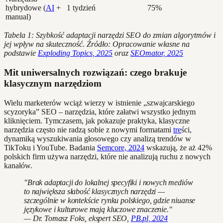
hybrydowe (
AI
+
1 tydzień
75%
manual)
Tabela 1: Szybkość adaptacji narzędzi SEO do zmian algorytmów i
jej wpływ na skuteczność. Źródło: Opracowanie własne na
podstawie
Exploding Topics, 2025
oraz
SEOmator, 2025
Mit uniwersalnych rozwiązań: czego brakuje
klasycznym narzędziom
Wielu marketerów wciąż wierzy w istnienie „szwajcarskiego
scyzoryka” SEO – narzędzia, które załatwi wszystko jednym
kliknięciem. Tymczasem, jak pokazuje praktyka, klasyczne
narzędzia często nie radzą sobie z nowymi formatami
tre
ści,
dynamiką wyszukiwania głosowego czy analizą trendów w
TikToku i YouTube. Badania
Semcore, 2024
wskazują, że aż 42%
polskich firm używa narzędzi, które nie analizują ruchu z nowych
kanałów.
"Brak adaptacji do lokalnej specyfiki i nowych mediów
to największa słabość klasycznych narzędzi —
szczególnie w kontekście rynku polskiego, gdzie niuanse
językowe i kulturowe mają kluczowe znaczenie."
— Dr. Tomasz Foks, ekspert SEO,
PB.pl, 2024