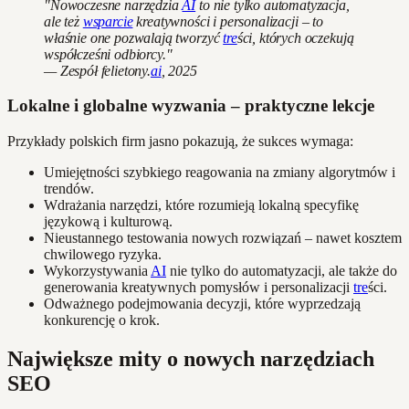
"Nowoczesne narzędzia
AI
to nie tylko automatyzacja,
ale też
wsparcie
kreatywności i personalizacji – to
właśnie one pozwalają tworzyć
tre
ści, których oczekują
współcześni odbiorcy."
— Zespół felietony.
ai
, 2025
Lokalne i globalne wyzwania – praktyczne lekcje
Przykłady polskich firm jasno pokazują, że sukces wymaga:
Umiejętności szybkiego reagowania na zmiany algorytmów i
trendów.
Wdrażania narzędzi, które rozumieją lokalną specyfikę
językową i kulturową.
Nieustannego testowania nowych rozwiązań – nawet kosztem
chwilowego ryzyka.
Wykorzystywania
AI
nie tylko do automatyzacji, ale także do
generowania kreatywnych pomysłów i personalizacji
tre
ści.
Odważnego podejmowania decyzji, które wyprzedzają
konkurencję o krok.
Największe mity o nowych narzędziach
SEO