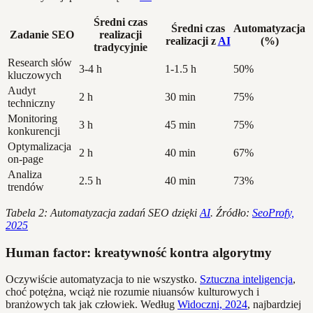
Średni czas
Średni czas
Automatyzacja
Zadanie SEO
realizacji
realizacji z
AI
(%)
tradycyjnie
Research słów
3-4 h
1-1.5 h
50%
kluczowych
Audyt
2 h
30 min
75%
techniczny
Monitoring
3 h
45 min
75%
konkurencji
Optymalizacja
2 h
40 min
67%
on-page
Analiza
2.5 h
40 min
73%
trendów
Tabela 2: Automatyzacja zadań SEO dzięki
AI
. Źródło:
SeoProfy,
2025
Human factor: kreatywność kontra algorytmy
Oczywiście automatyzacja to nie wszystko.
Sztuczna inteligencja
,
choć potężna, wciąż nie rozumie niuansów kulturowych i
branżowych tak jak człowiek. Według
Widoczni, 2024
, najbardziej