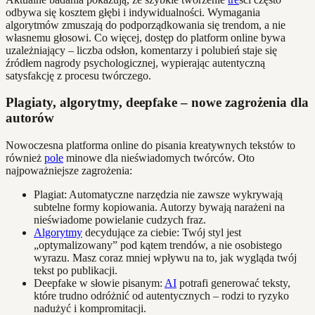
odbywa się kosztem głębi i indywidualności. Wymagania
algorytmów zmuszają do podporządkowania się trendom, a nie
własnemu głosowi. Co więcej, dostęp do platform online bywa
uzależniający – liczba odsłon, komentarzy i polubień staje się
źródłem nagrody psychologicznej, wypierając autentyczną
satysfakcję z procesu twórczego.
Plagiaty, algorytmy, deepfake – nowe zagrożenia dla
autorów
Nowoczesna platforma online do pisania kreatywnych tekstów to
również
pole
minowe dla nieświadomych twórców. Oto
najpoważniejsze zagrożenia:
Plagiat: Automatyczne narzędzia nie zawsze wykrywają
subtelne formy kopiowania. Autorzy bywają narażeni na
nieświadome powielanie cudzych fraz.
Algorytmy
decydujące za ciebie: Twój styl jest
„optymalizowany” pod kątem trendów, a nie osobistego
wyrazu. Masz coraz mniej wpływu na to, jak wygląda twój
tekst po publikacji.
Deepfake w słowie pisanym:
AI
potrafi generować teksty,
które trudno odróżnić od autentycznych – rodzi to ryzyko
nadużyć i kompromitacji.