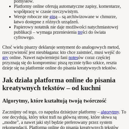
pomysłów.
Platformy online oferują automatyczne zapisy, komentarze,
współpracę w czasie rzeczywistym.
Wersje robocze nie
gin
ą – są archiwizowane w chmurze,
łatwo dostępne z różnych urządzeń.
Papierowy notatnik nie daje możliwości natychmiastowej
publikacji – wymaga przeniesienia
tre
ści do świata
cyfrowego.
Choć wielu pisarzy deklaruje sentyment do analogowych metod,
rzeczywistość jest nieubłagana: kto chce zaistnieć, musi wejść do
gry
online. Nawet najwierniejsi fani
notes
ów coraz częściej
przyznają się do kompromisu: piszą ręcznie tylko szkice, reszta
dzieje się na platformie online do pisania kreatywnych tekstów.
Jak działa platforma online do pisania
kreatywnych tekstów – od kuchni
Algorytmy, które kształtują twoją twórczość
Zacznijmy od tego, co napędza dzisiejsze platformy –
algorytmy
. To
one decydują, który tekst trafi na główną stronę, które słowa są
„modne”, a nawet jaki styl będzie preferowany przez system
rekomendacji. Platforma online do pisania kreatywnych tekstów