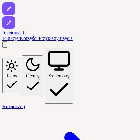
felietony.ai
Funkcje
Korzyści
Przykłady użycia
Jasny
Ciemny
Systemowy
Rozpocznij