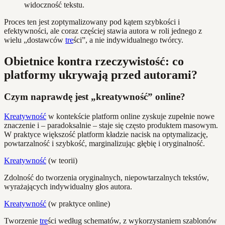
widoczność tekstu.
Proces ten jest zoptymalizowany pod kątem szybkości i
efektywności, ale coraz częściej stawia autora w roli jednego z
wielu „dostawców
tre
ści”, a nie indywidualnego twórcy.
Obietnice kontra rzeczywistość: co
platformy ukrywają przed autorami?
Czym naprawdę jest „kreatywność” online?
Kreatywność
w kontekście platform online zyskuje zupełnie nowe
znaczenie i – paradoksalnie – staje się często produktem masowym.
W praktyce większość platform kładzie nacisk na optymalizację,
powtarzalność i szybkość, marginalizując głębię i oryginalność.
Kreatywność
(w teorii)
Zdolność do tworzenia oryginalnych, niepowtarzalnych tekstów,
wyrażających indywidualny głos autora.
Kreatywność
(w praktyce online)
Tworzenie
tre
ści według schematów, z wykorzystaniem szablonów