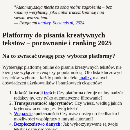
"Automatyzacja niesie za sobą realne zagrożenia – bez
solidnej weryfikacji jako autor tracisz kontrolę nad
swoim warsztatem."
— Fragment
analizy
,
Sociends.pl, 2024
Platformy do pisania kreatywnych
tekstów – porównanie i ranking 2025
Na co zwracać uwagę przy wyborze platformy?
Wybierając platformę online do pisania kreatywnych tekstów, nie
kieruj się wyłącznie ceną czy popularnością. Oto lista kluczowych
kryteriów wyboru – każdy punkt to efekt
analizy
realnych
doświadczeń użytkowników i branżowych ekspertów:
Jakość kuracji
tre
ści:
Czy platforma oferuje realny nadzór
redakcyjny, czy tylko automatyczne filtrowanie?
Transparentność algorytmów:
Czy wiesz, według jakich
kryteriów oceniany jest twój tekst?
Wsparcie
społeczności:
Czy masz dostęp do feedbacku i
możliwości współpracy z innymi autorami?
Bezpieczeństwo danych
:
Jak wykorzystywane są twoje
teksty i dane osobowe?