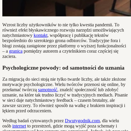
Wzrost liczby użytkowników to nie tylko kwestia pandemii. To
również efekt błyskawicznego rozwoju narzędzi umożliwiających
natychmiastowy
kontakt
, współpracę i publikację tekstów
bezpośrednio do szerokiego grona odbiorców. Tradycyjne fora i
blogi zostają zastąpione przez platformy o wyższej funkcjonalności
– a
granica
pomiędzy autorem a czytelnikiem coraz częściej się
zaciera.
Psychologiczne powody: od samotności do uznania
Za migracją do sieci stoją nie tylko twarde liczby, ale także złożone
motywacje psychologiczne. Wielu twórców przenosi się online, by
przełamać twórczą
samotność
, znaleźć społeczność lub zdobyć
uznanie, na które tak trudno liczyć w tradycyjnych mediach. Pisanie
w sieci daje natychmiastowy feedback – czasem brutalny, ale
zawsze szczery. To również sposób na walkę z brakiem inspiracji i
lękiem przed odrzuceniem.
Według badań cytowanych przez
Dwutygodnik.com
, dla wielu
osób
internet
to przestrzeń, gdzie mogą wyjść poza schematy i