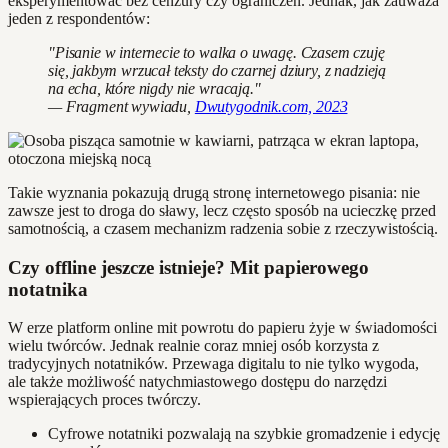
eksperymentować bez cenzury czy ograniczeń. Jednak, jak zauważa
jeden z respondentów:
"Pisanie w internecie to walka o uwagę. Czasem czuję
się, jakbym wrzucał teksty do czarnej dziury, z nadzieją
na echa, które nigdy nie wracają."
— Fragment wywiadu,
Dwutygodnik.com, 2023
Takie wyznania pokazują drugą stronę internetowego pisania: nie
zawsze jest to droga do sławy, lecz często sposób na ucieczkę przed
samotnością, a czasem mechanizm radzenia sobie z rzeczywistością.
Czy offline jeszcze istnieje? Mit papierowego
notatnika
W erze platform online mit powrotu do papieru żyje w świadomości
wielu twórców. Jednak realnie coraz mniej osób korzysta z
tradycyjnych notatników. Przewaga digitalu to nie tylko wygoda,
ale także możliwość natychmiastowego dostępu do narzędzi
wspierających proces twórczy.
Cyfrowe notatniki pozwalają na szybkie gromadzenie i edycję