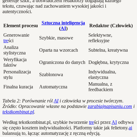
generuje szkic, a doświadczeni redaktorzy doglądają każdego
tekstu, czuwając nad zachowaniem wysokiej jakości i
autentyczności.
Sztuczna inteligencja
Element procesu
Redaktor (Człowiek)
(
AI
)
Generowanie
Selektywne,
Szybkie, masowe
tre
ści
refleksyjne
Analiza
Oparta na wzorcach
Subtelna, kreatywna
stylistyczna
Weryfikacja
Ograniczona do danych
Dogłębna, krytyczna
faktów
Personalizacja
Indywidualna,
Szablonowa
stylu
elastyczna
Manualna, z
Finalna kuracja
Automatyczna
feedbackiem
Tabela 2: Porównanie ról
AI
i człowieka w procesie twórczym.
Źródło: Opracowanie własne na podstawie
zarabiajnapisaniu.com
i
tekstkombinat.pl
.
Według tekstkombinat.pl, szybkie tworzenie
tre
ści przez
AI
odbywa
się często kosztem indywidualności. Platformy takie jak felietony.
ai
balansują to, łącząc automatyzację z ręczną edycją.