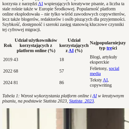
korzysta z narzędzi
AI
wspierających kreatywne pisanie, a liczba ta
stale rośnie także w Europie Środkowej. Popularność platform
online eksplodowała – nie tylko wśród zawodowych copywriterów,
lecz także blogerów, redaktorów i osób piszących dla przyjemności.
Szybkość, dostępność i szeroki zasięg stanowią kluczowe czynniki
tej cyfrowej migracji.
Udział użytkowników
Udział
Najpopularniejszy
Rok
korzystających z
korzystających
typ
tre
ści
platform online (%)
z
AI
(%)
Blogi, artykuły
2019
43
18
eksperckie
Felietony,
social
2022
68
57
media
Teksty
AI
,
2024
81
86
copywriting
Tabela 1: Wzrost wykorzystania platform online i
AI
w kreatywnym
pisaniu, na podstawie Statista 2023,
Statista, 2023
.