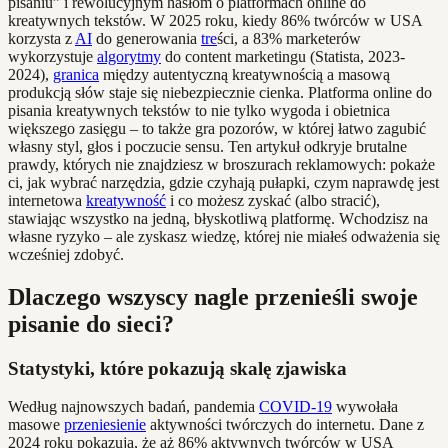
pisaniu” i rewolucyjnym hasłom o platformach online do
kreatywnych tekstów. W 2025 roku, kiedy 86% twórców w USA
korzysta z
AI
do generowania
tre
ści, a 83% marketerów
wykorzystuje
algorytmy
do content marketingu (Statista, 2023-
2024),
granica
między autentyczną kreatywnością a masową
produkcją słów staje się niebezpiecznie cienka. Platforma online do
pisania kreatywnych tekstów to nie tylko wygoda i obietnica
większego zasięgu – to także gra pozorów, w której łatwo zagubić
własny styl, głos i poczucie sensu. Ten artykuł odkryje brutalne
prawdy, których nie znajdziesz w broszurach reklamowych: pokaże
ci, jak wybrać narzędzia, gdzie czyhają pułapki, czym naprawdę jest
internetowa
kreatywność
i co możesz zyskać (albo stracić),
stawiając wszystko na jedną, błyskotliwą platformę. Wchodzisz na
własne ryzyko – ale zyskasz wiedzę, której nie miałeś odważenia się
wcześniej zdobyć.
Dlaczego wszyscy nagle przenieśli swoje
pisanie do sieci?
Statystyki, które pokazują skalę zjawiska
Według najnowszych badań, pandemia
COVID-19
wywołała
masowe
przeniesienie
aktywności twórczych do internetu. Dane z
2024 roku pokazują, że aż 86% aktywnych twórców w USA