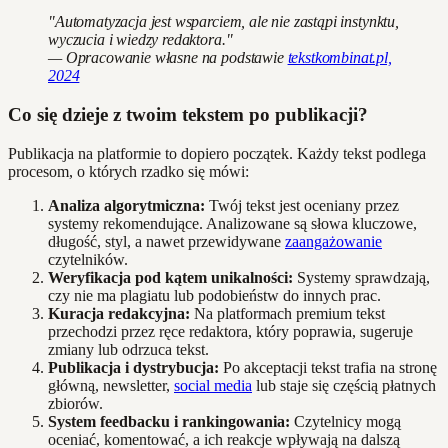
"Automatyzacja jest wsparciem, ale nie zastąpi instynktu,
wyczucia i wiedzy redaktora."
— Opracowanie własne na podstawie
tekstkombinat.pl,
2024
Co się dzieje z twoim tekstem po publikacji?
Publikacja na platformie to dopiero początek. Każdy tekst podlega
procesom, o których rzadko się mówi:
Analiza algorytmiczna:
Twój tekst jest oceniany przez
systemy rekomendujące. Analizowane są słowa kluczowe,
długość, styl, a nawet przewidywane
zaangażowanie
czytelników.
Weryfikacja pod kątem unikalności:
Systemy sprawdzają,
czy nie ma plagiatu lub podobieństw do innych prac.
Kuracja redakcyjna:
Na platformach premium tekst
przechodzi przez ręce redaktora, który poprawia, sugeruje
zmiany lub odrzuca tekst.
Publikacja i dystrybucja:
Po akceptacji tekst trafia na stronę
główną, newsletter,
social media
lub staje się częścią płatnych
zbiorów.
System feedbacku i rankingowania:
Czytelnicy mogą
oceniać, komentować, a ich reakcje wpływają na dalszą