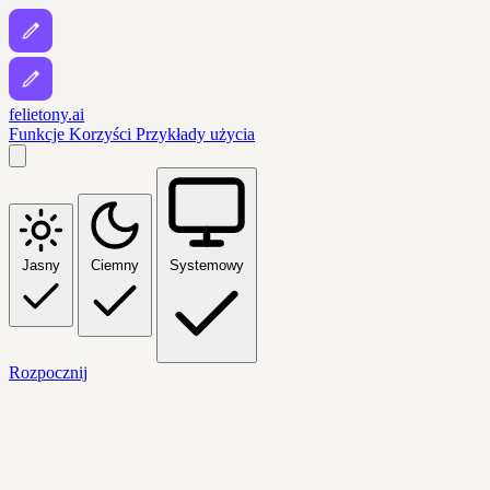
felietony.ai
Funkcje
Korzyści
Przykłady użycia
Jasny
Ciemny
Systemowy
Rozpocznij