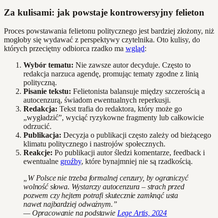
Za kulisami: jak powstaje kontrowersyjny felieton
Proces powstawania felietonu politycznego jest bardziej złożony, niż
mogłoby się wydawać z perspektywy czytelnika. Oto kulisy, do
których przeciętny odbiorca rzadko ma
wgląd
:
Wybór tematu:
Nie zawsze autor decyduje. Często to
redakcja narzuca agendę, promując tematy zgodne z linią
polityczną.
Pisanie tekstu:
Felietonista balansuje między szczerością a
autocenzurą, świadom ewentualnych reperkusji.
Redakcja:
Tekst trafia do redaktora, który może go
„wygładzić”, wyciąć ryzykowne fragmenty lub całkowicie
odrzucić.
Publikacja:
Decyzja o publikacji często zależy od bieżącego
klimatu politycznego i nastrojów społecznych.
Reakcje:
Po publikacji autor śledzi komentarze, feedback i
ewentualne
groźby
, które bynajmniej nie są rzadkością.
„W Polsce nie trzeba formalnej cenzury, by ograniczyć
wolność słowa. Wystarczy autocenzura – strach przed
pozwem czy hejtem potrafi skutecznie zamknąć usta
nawet najbardziej odważnym.”
— Opracowanie na podstawie
Lege Artis, 2024