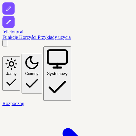
felietony.ai
Funkcje
Korzyści
Przykłady użycia
Jasny
Ciemny
Systemowy
Rozpocznij