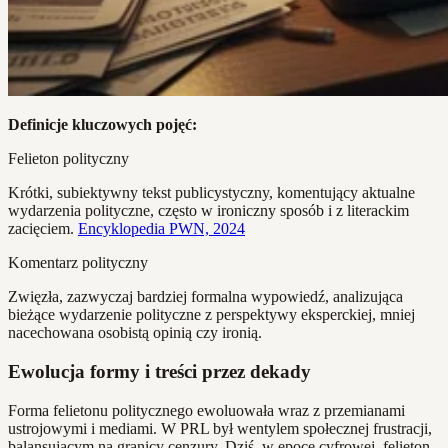
Definicje kluczowych pojęć:
Felieton polityczny
Krótki, subiektywny tekst publicystyczny, komentujący aktualne
wydarzenia polityczne, często w ironiczny sposób i z literackim
zacięciem.
Encyklopedia PWN, 2024
Komentarz polityczny
Zwięzła, zazwyczaj bardziej formalna wypowiedź, analizująca
bieżące wydarzenie polityczne z perspektywy eksperckiej, mniej
nacechowana osobistą opinią czy ironią.
Ewolucja formy i treści przez dekady
Forma felietonu politycznego ewoluowała wraz z przemianami
ustrojowymi i mediami. W PRL był wentylem społecznej frustracji,
balansującym na granicy cenzury. Dziś, w epoce cyfrowej, felieton