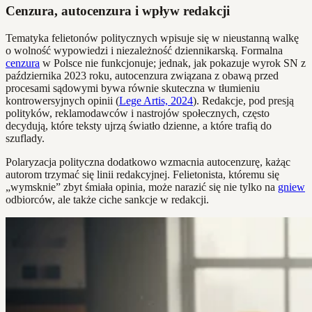
Cenzura, autocenzura i wpływ redakcji
Tematyka felietonów politycznych wpisuje się w nieustanną walkę
o wolność wypowiedzi i niezależność dziennikarską. Formalna
cenzura
w Polsce nie funkcjonuje; jednak, jak pokazuje wyrok SN z
października 2023 roku, autocenzura związana z obawą przed
procesami sądowymi bywa równie skuteczna w tłumieniu
kontrowersyjnych opinii (
Lege Artis, 2024
). Redakcje, pod presją
polityków, reklamodawców i nastrojów społecznych, często
decydują, które teksty ujrzą światło dzienne, a które trafią do
szuflady.
Polaryzacja polityczna dodatkowo wzmacnia autocenzurę, każąc
autorom trzymać się linii redakcyjnej. Felietonista, któremu się
„wymsknie” zbyt śmiała opinia, może narazić się nie tylko na
gniew
odbiorców, ale także ciche sankcje w redakcji.