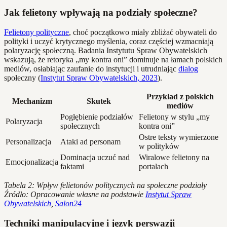
Jak felietony wpływają na podziały społeczne?
Felietony polityczne
, choć początkowo miały zbliżać obywateli do
polityki i uczyć krytycznego myślenia, coraz częściej wzmacniają
polaryzację społeczną. Badania Instytutu Spraw Obywatelskich
wskazują, że retoryka „my kontra oni” dominuje na łamach polskich
mediów, osłabiając zaufanie do instytucji i utrudniając
dialog
społeczny (
Instytut Spraw Obywatelskich, 2023
).
Przykład z polskich
Mechanizm
Skutek
mediów
Pogłębienie podziałów
Felietony w stylu „my
Polaryzacja
społecznych
kontra oni”
Ostre teksty wymierzone
Personalizacja
Ataki ad personam
w polityków
Dominacja uczuć nad
Wiralowe felietony na
Emocjonalizacja
faktami
portalach
Tabela 2: Wpływ felietonów politycznych na społeczne podziały
Źródło: Opracowanie własne na podstawie
Instytut Spraw
Obywatelskich
,
Salon24
Techniki manipulacyjne i język perswazji