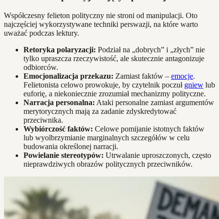
Współczesny felieton polityczny nie stroni od manipulacji. Oto
najczęściej wykorzystywane techniki perswazji, na które warto
uważać podczas lektury.
Retoryka polaryzacji:
Podział na „dobrych” i „złych” nie
tylko upraszcza rzeczywistość, ale skutecznie antagonizuje
odbiorców.
Emocjonalizacja przekazu:
Zamiast faktów –
emocje
.
Felietonista celowo prowokuje, by czytelnik poczuł
gniew
lub
euforię, a niekoniecznie zrozumiał mechanizmy polityczne.
Narracja personalna:
Ataki personalne zamiast argumentów
merytorycznych mają za zadanie zdyskredytować
przeciwnika.
Wybiórczość faktów:
Celowe pomijanie istotnych faktów
lub wyolbrzymianie marginalnych szczegółów w celu
budowania określonej narracji.
Powielanie stereotypów:
Utrwalanie uproszczonych, często
nieprawdziwych obrazów politycznych przeciwników.