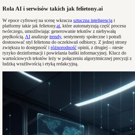
Rola AI i serwisów takich jak felietony.ai
W epoce cyfrowej na scenę wkracza
sztuczna inteligencja
i
platformy takie jak felietony.
ai
, które automatyzują część procesu
twórczego, umożliwiając generowanie tekstów z niebywałą
prędkością.
AI
analizuje
trendy
, sentymenty społeczne i potrafi
dostosować styl felietonu do oczekiwań odbiorcy. Z jednej strony
zwiększa to dostępność i
różnorodność
opinii, z drugiej – niesie
ryzyko dezinformacji i powielania bańki informacyjnej. Klucz do
wartościowych tekstów leży w połączeniu algorytmicznej precyzji z
ludzką wrażliwością i etyką redakcyjną.