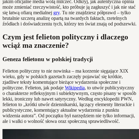
jakim oficjalne media wolą milczeć. Odkryj, jak autentyczna opinia
może zmieniać rzeczywistość, kto próbuje ją zagłuszyć i jak nie stać
się łatwą ofiarą medialnej
gry
. Tu nie znajdziesz półprawd – tylko
brutalnie szczerą analizę opartą na twardych faktach, rzetelnych
źródłach i doświadczeniu tych, którzy ten świat znają od podszewki.
Czym jest felieton polityczny i dlaczego
wciąż ma znaczenie?
Geneza felietonu w polskiej tradycji
Felieton polityczny to nie nowinka – ma korzenie sięgające XIX
wieku, gdy w polskich gazetach zaczęły pojawiać się krótkie,
zjadliwe teksty komentujące bieżące wydarzenia społeczne i
polityczne. Felieton, jak podaje
Wikipedia
, to utwór publicystyczny
o charakterze refleksyjnym i subiektywnym, często pisany w sposób
lekki, ironiczny lub nawet satyryczny. Według encyklopedii PWN,
felieton to „krótki utwór dziennikarski, łączący elementy literackie i
publicystyczne, komentujący aktualne wydarzenia z punktu
widzenia autora”. Od początku był narzędziem nie tylko informacji,
ale i walki o wolność słowa oraz społeczną sprawiedliwość.