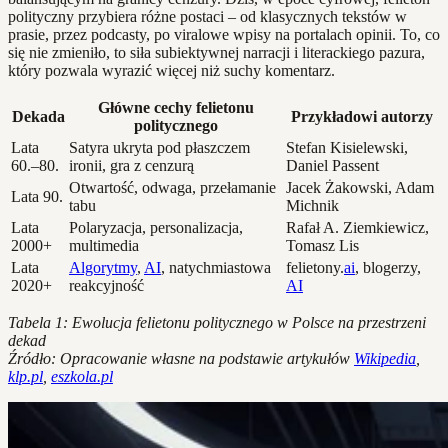
polityczny przybiera różne postaci – od klasycznych tekstów w
prasie, przez podcasty, po viralowe wpisy na portalach opinii. To, co
się nie zmieniło, to siła subiektywnej narracji i literackiego pazura,
który pozwala wyrazić więcej niż suchy komentarz.
Główne cechy felietonu
Dekada
Przykładowi autorzy
politycznego
Lata
Satyra ukryta pod płaszczem
Stefan Kisielewski,
60.–80.
ironii, gra z cenzurą
Daniel Passent
Otwartość, odwaga, przełamanie
Jacek Żakowski, Adam
Lata 90.
tabu
Michnik
Lata
Polaryzacja, personalizacja,
Rafał A. Ziemkiewicz,
2000+
multimedia
Tomasz Lis
Lata
Algorytmy
,
AI
, natychmiastowa
felietony.
ai
, blogerzy,
2020+
reakcyjność
AI
Tabela 1: Ewolucja felietonu politycznego w Polsce na przestrzeni
dekad
Źródło: Opracowanie własne na podstawie artykułów
Wikipedia
,
klp.pl
,
eszkola.pl