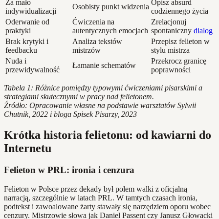
Za mało
Opisz absurd
Osobisty punkt widzenia
indywidualizacji
codziennego życia
Oderwanie od
Ćwiczenia na
Zrelacjonuj
praktyki
autentycznych emocjach
spontaniczny
dialog
Brak krytyki i
Analiza tekstów
Przepisz felieton w
feedbacku
mistrzów
stylu mistrza
Nuda i
Przekrocz granicę
Łamanie schematów
przewidywalność
poprawności
Tabela 1: Różnice pomiędzy typowymi ćwiczeniami pisarskimi a
strategiami skutecznymi w pracy nad felietonem.
Źródło: Opracowanie własne na podstawie warsztatów Sylwii
Chutnik, 2022 i bloga Spisek Pisarzy, 2023
Krótka historia felietonu: od kawiarni do
Internetu
Felieton w PRL: ironia i cenzura
Felieton w Polsce przez dekady był polem walki z oficjalną
narracją, szczególnie w latach PRL. W tamtych czasach ironia,
podtekst i zawoalowane żarty stawały się narzędziem oporu wobec
cenzury. Mistrzowie słowa jak Daniel Passent czy Janusz Głowacki