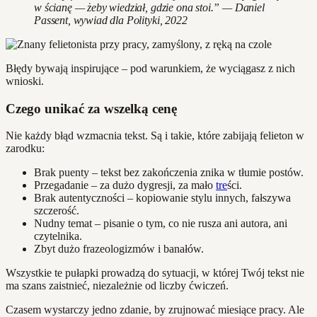
w ścianę — żeby wiedział, gdzie ona stoi.” — Daniel
Passent, wywiad dla Polityki, 2022
Błędy bywają inspirujące – pod warunkiem, że wyciągasz z nich
wnioski.
Czego unikać za wszelką cenę
Nie każdy błąd wzmacnia tekst. Są i takie, które zabijają felieton w
zarodku:
Brak puenty – tekst bez zakończenia znika w tłumie postów.
Przegadanie – za dużo dygresji, za mało
tre
ści.
Brak autentyczności – kopiowanie stylu innych, fałszywa
szczerość.
Nudny temat – pisanie o tym, co nie rusza ani autora, ani
czytelnika.
Zbyt dużo frazeologizmów i banałów.
Wszystkie te pułapki prowadzą do sytuacji, w której Twój tekst nie
ma szans zaistnieć, niezależnie od liczby ćwiczeń.
Czasem wystarczy jedno zdanie, by zrujnować miesiące pracy. Ale