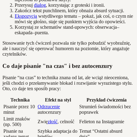
Przerysuj
dialog
, korzystając z groteski i ironii.
Zakończ tekst punchlinem, który obnaża absurd sytuacji.
Ekspozycja
wstydliwego tematu – pokaż, jak coś, o czym nie
mówi się głośno, staje się punktem wyjścia do opowieści.
Korzystaj ze schematów stand-upowych: obserwacja–
eskapada–puenta.
Stosowanie tych ćwiczeń pozwala nie tylko pobudzić wyobraźnię,
ale i nauczyć się operować humorem na poziomie, który angażuje
czytelników.
Co daje pisanie "na czas" i bez autocenzury
Pisanie “na czas” to technika znana od lat, ale wciąż nieoceniona,
jeśli chodzi o przełamywanie blokad i rozwijanie wyrazistego stylu.
Oto, co daje ten sposób pracy:
Technika
Efekt na styl
Przykład ćwiczenia
Pisanie przez 10
Odrzucenie
Strumień świadomości bez
minut
autocenzury
poprawek
Limit znaków
Zwię
złość
, celność
Felieton na Instagramie
(np. 500)
Pisanie na
Szybka adaptacja do
Temat “Ostatni absurd
zadany temat
briefów
dnia”