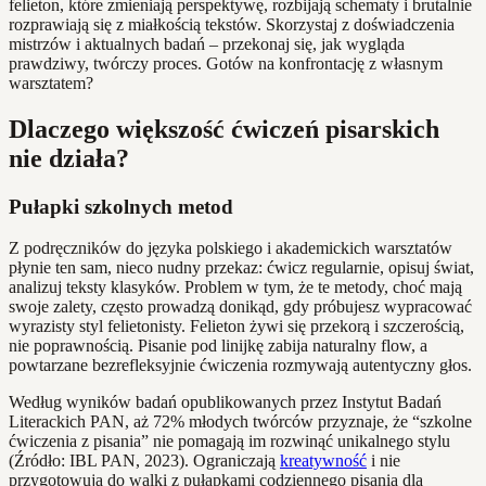
felieton, które zmieniają perspektywę, rozbijają schematy i brutalnie
rozprawiają się z miałkością tekstów. Skorzystaj z doświadczenia
mistrzów i aktualnych badań – przekonaj się, jak wygląda
prawdziwy, twórczy proces. Gotów na konfrontację z własnym
warsztatem?
Dlaczego większość ćwiczeń pisarskich
nie działa?
Pułapki szkolnych metod
Z podręczników do języka polskiego i akademickich warsztatów
płynie ten sam, nieco nudny przekaz: ćwicz regularnie, opisuj świat,
analizuj teksty klasyków. Problem w tym, że te metody, choć mają
swoje zalety, często prowadzą donikąd, gdy próbujesz wypracować
wyrazisty styl felietonisty. Felieton żywi się przekorą i szczerością,
nie poprawnością. Pisanie pod linijkę zabija naturalny flow, a
powtarzane bezrefleksyjnie ćwiczenia rozmywają autentyczny głos.
Według wyników badań opublikowanych przez Instytut Badań
Literackich PAN, aż 72% młodych twórców przyznaje, że “szkolne
ćwiczenia z pisania” nie pomagają im rozwinąć unikalnego stylu
(Źródło: IBL PAN, 2023). Ograniczają
kreatywność
i nie
przygotowują do walki z pułapkami codziennego pisania dla