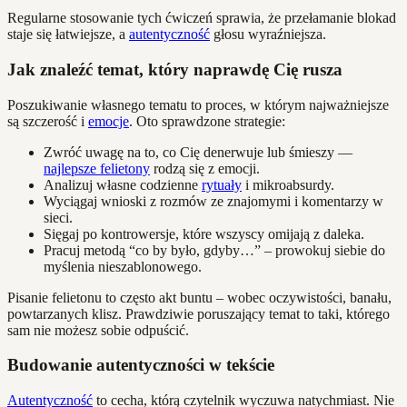
Regularne stosowanie tych ćwiczeń sprawia, że przełamanie blokad
staje się łatwiejsze, a
autentyczność
głosu wyraźniejsza.
Jak znaleźć temat, który naprawdę Cię rusza
Poszukiwanie własnego tematu to proces, w którym najważniejsze
są szczerość i
emocje
. Oto sprawdzone strategie:
Zwróć uwagę na to, co Cię denerwuje lub śmieszy —
najlepsze felietony
rodzą się z emocji.
Analizuj własne codzienne
rytuały
i mikroabsurdy.
Wyciągaj wnioski z rozmów ze znajomymi i komentarzy w
sieci.
Sięgaj po kontrowersje, które wszyscy omijają z daleka.
Pracuj metodą “co by było, gdyby…” – prowokuj siebie do
myślenia nieszablonowego.
Pisanie felietonu to często akt buntu – wobec oczywistości, banału,
powtarzanych klisz. Prawdziwie poruszający temat to taki, którego
sam nie możesz sobie odpuścić.
Budowanie autentyczności w tekście
Autentyczność
to cecha, którą czytelnik wyczuwa natychmiast. Nie