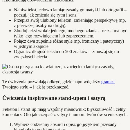
Napisz tekst, celowo łamiąc zasady gramatyki lub ortografii –
poczuj, jak zmienia się rytm i sens.
Przepisz swój ulubiony felieton, zmieniając perspektywę (np.
z pierwszej osoby na drugą).
Zbuduj tekst wokół jednego, mocnego zdania – reszta ma być
tylko jego rozwinięciem lub zaprzeczeniem.
Połącz dwa zupełnie różne style (np. ironiczny i patetyczny)
w jednym akapicie.
Ogranicz długość tekstu do 500 znaków – zmuszaj się do
zwięzłości i cięcia.
Te ćwiczenia pozwalają odkryć, gdzie naprawdę leży
granica
Twojego stylu – i jak ją przekraczać.
Ćwiczenia inspirowane stand-upem i satyrą
Felieton i stand-up mają wspólny mianownik: błyskotliwość i celny
komentarz. Oto jak czerpać z satyry i humoru twórców scenicznych:
Wybierz codzienny absurd i opisz go językiem przesady –
hiperbola to podstawa satyry.