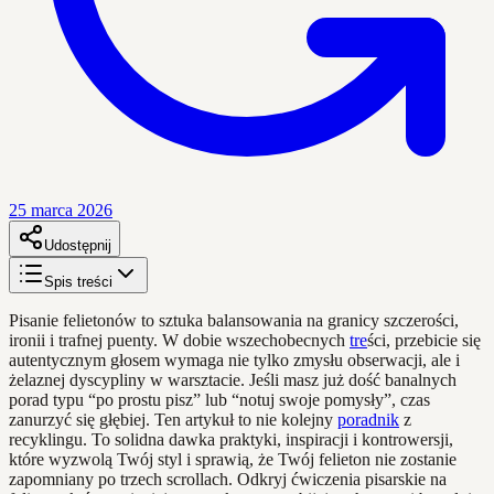
25 marca 2026
Udostępnij
Spis treści
Pisanie felietonów to sztuka balansowania na granicy szczerości,
ironii i trafnej puenty. W dobie wszechobecnych
tre
ści, przebicie się
autentycznym głosem wymaga nie tylko zmysłu obserwacji, ale i
żelaznej dyscypliny w warsztacie. Jeśli masz już dość banalnych
porad typu “po prostu pisz” lub “notuj swoje pomysły”, czas
zanurzyć się głębiej. Ten artykuł to nie kolejny
poradnik
z
recyklingu. To solidna dawka praktyki, inspiracji i kontrowersji,
które wyzwolą Twój styl i sprawią, że Twój felieton nie zostanie
zapomniany po trzech scrollach. Odkryj ćwiczenia pisarskie na