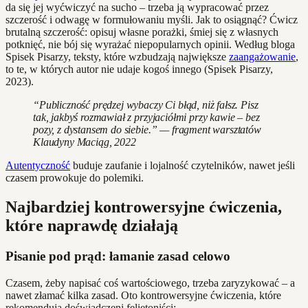
da się jej wyćwiczyć na sucho – trzeba ją wypracować przez
szczerość i odwagę w formułowaniu myśli. Jak to osiągnąć? Ćwicz
brutalną szczerość: opisuj własne porażki, śmiej się z własnych
potknięć, nie bój się wyrażać niepopularnych opinii. Według bloga
Spisek Pisarzy, teksty, które wzbudzają największe
zaangażowanie
,
to te, w których autor nie udaje kogoś innego (Spisek Pisarzy,
2023).
“Publiczność prędzej wybaczy Ci błąd, niż fałsz. Pisz
tak, jakbyś rozmawiał z przyjaciółmi przy kawie – bez
pozy, z dystansem do siebie.” — fragment warsztatów
Klaudyny Maciąg, 2022
Autentyczność
buduje zaufanie i lojalność czytelników, nawet jeśli
czasem prowokuje do polemiki.
Najbardziej kontrowersyjne ćwiczenia,
które naprawdę działają
Pisanie pod prąd: łamanie zasad celowo
Czasem, żeby napisać coś wartościowego, trzeba zaryzykować – a
nawet złamać kilka zasad. Oto kontrowersyjne ćwiczenia, które
rekomendują doświadczeni felietoniści: