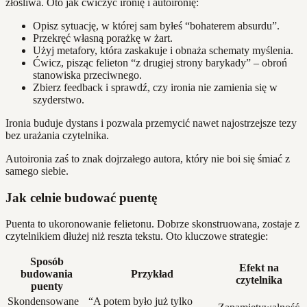
złośliwa. Oto jak ćwiczyć ironię i autoironię:
Opisz sytuację, w której sam byłeś “bohaterem absurdu”.
Przekręć własną porażkę w żart.
Użyj metafory, która zaskakuje i obnaża schematy myślenia.
Ćwicz, pisząc felieton “z drugiej strony barykady” – obroń
stanowiska przeciwnego.
Zbierz feedback i sprawdź, czy ironia nie zamienia się w
szyderstwo.
Ironia buduje dystans i pozwala przemycić nawet najostrzejsze tezy
bez urażania czytelnika.
Autoironia zaś to znak dojrzałego autora, który nie boi się śmiać z
samego siebie.
Jak celnie budować puentę
Puenta to ukoronowanie felietonu. Dobrze skonstruowana, zostaje z
czytelnikiem dłużej niż reszta tekstu. Oto kluczowe strategie:
Sposób
Efekt na
budowania
Przykład
czytelnika
puenty
Skondensowane
“A potem było już tylko