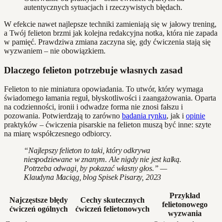
autentycznych sytuacjach i rzeczywistych błędach.
W efekcie nawet najlepsze techniki zamieniają się w jałowy trening,
a Twój felieton brzmi jak kolejna redakcyjna notka, która nie zapada
w pamięć. Prawdziwa zmiana zaczyna się, gdy ćwiczenia stają się
wyzwaniem – nie obowiązkiem.
Dlaczego felieton potrzebuje własnych zasad
Felieton to nie miniatura opowiadania. To utwór, który wymaga
świadomego łamania reguł, błyskotliwości i zaangażowania. Oparta
na codzienności, ironii i odwadze forma nie znosi fałszu i
pozowania. Potwierdzają to zarówno
badania rynku
, jak i
opinie
praktyków – ćwiczenia pisarskie na felieton muszą być inne: szyte
na miarę współczesnego odbiorcy.
“Najlepszy felieton to taki, który odkrywa
niespodziewane w znanym. Ale nigdy nie jest kalką.
Potrzeba odwagi, by pokazać własny głos.” —
Klaudyna Maciąg, blog Spisek Pisarzy, 2023
Przykład
Najczęstsze błędy
Cechy skutecznych
felietonowego
ćwiczeń ogólnych
ćwiczeń felietonowych
wyzwania