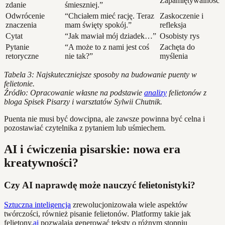
Zapamiętywalność
zdanie
śmieszniej.”
Odwrócenie
“Chciałem mieć rację. Teraz
Zaskoczenie i
znaczenia
mam święty spokój.”
refleksja
Cytat
“Jak mawiał mój dziadek…”
Osobisty rys
Pytanie
“A może to z nami jest coś
Zachęta do
retoryczne
nie tak?”
myślenia
Tabela 3: Najskuteczniejsze sposoby na budowanie puenty w
felietonie.
Źródło: Opracowanie własne na podstawie
analizy
felietonów z
bloga Spisek Pisarzy i warsztatów Sylwii Chutnik.
Puenta nie musi być dowcipna, ale zawsze powinna być celna i
pozostawiać czytelnika z pytaniem lub uśmiechem.
AI i ćwiczenia pisarskie: nowa era
kreatywności?
Czy AI naprawdę może nauczyć felietonistyki?
Sztuczna inteligencja
zrewolucjonizowała wiele aspektów
twórczości, również pisanie felietonów. Platformy takie jak
felietony.
ai
pozwalają generować teksty o różnym stopniu