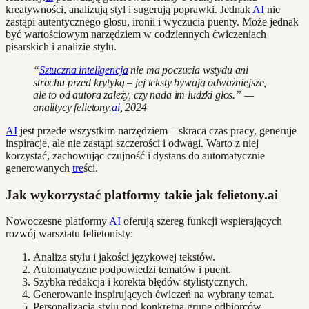
kreatywności, analizują styl i sugerują poprawki. Jednak
AI
nie
zastąpi autentycznego głosu, ironii i wyczucia puenty. Może jednak
być wartościowym narzędziem w codziennych ćwiczeniach
pisarskich i analizie stylu.
“
Sztuczna inteligencja
nie ma poczucia wstydu ani
strachu przed krytyką – jej teksty bywają odważniejsze,
ale to od autora zależy, czy nada im ludzki głos.” —
analitycy felietony.
ai
, 2024
AI
jest przede wszystkim narzędziem – skraca czas pracy, generuje
inspiracje, ale nie zastąpi szczerości i odwagi. Warto z niej
korzystać, zachowując czujność i dystans do automatycznie
generowanych
tre
ści.
Jak wykorzystać platformy takie jak felietony.ai
Nowoczesne platformy
AI
oferują szereg funkcji wspierających
rozwój warsztatu felietonisty:
Analiza stylu i jakości językowej tekstów.
Automatyczne podpowiedzi tematów i puent.
Szybka redakcja i korekta błędów stylistycznych.
Generowanie inspirujących ćwiczeń na wybrany temat.
Personalizacja stylu pod konkretną grupę odbiorców.