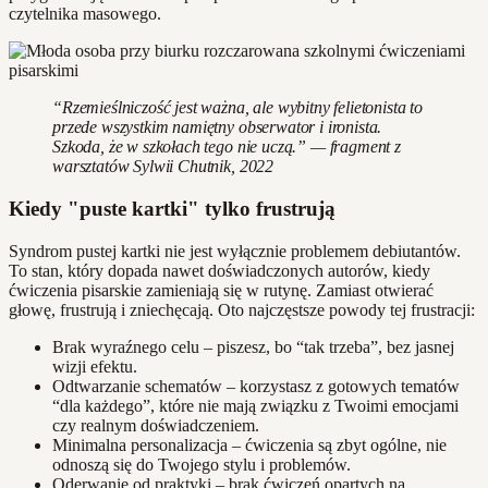
czytelnika masowego.
“Rzemieślniczość jest ważna, ale wybitny felietonista to
przede wszystkim namiętny obserwator i ironista.
Szkoda, że w szkołach tego nie uczą.” — fragment z
warsztatów Sylwii Chutnik, 2022
Kiedy "puste kartki" tylko frustrują
Syndrom pustej kartki nie jest wyłącznie problemem debiutantów.
To stan, który dopada nawet doświadczonych autorów, kiedy
ćwiczenia pisarskie zamieniają się w rutynę. Zamiast otwierać
głowę, frustrują i zniechęcają. Oto najczęstsze powody tej frustracji:
Brak wyraźnego celu – piszesz, bo “tak trzeba”, bez jasnej
wizji efektu.
Odtwarzanie schematów – korzystasz z gotowych tematów
“dla każdego”, które nie mają związku z Twoimi emocjami
czy realnym doświadczeniem.
Minimalna personalizacja – ćwiczenia są zbyt ogólne, nie
odnoszą się do Twojego stylu i problemów.
Oderwanie od praktyki – brak ćwiczeń opartych na