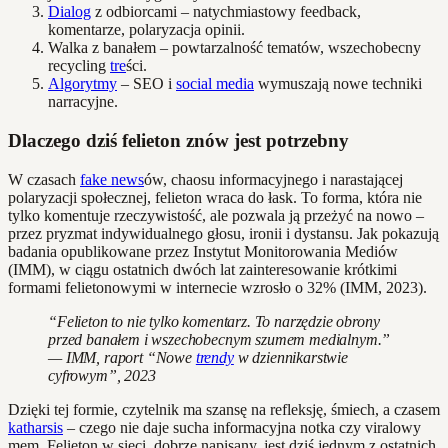
Dialog
z odbiorcami – natychmiastowy feedback,
komentarze, polaryzacja opinii.
Walka z banałem – powtarzalność tematów, wszechobecny
recycling
tre
ści.
Algorytmy
– SEO i
social media
wymuszają nowe techniki
narracyjne.
Dlaczego dziś felieton znów jest potrzebny
W czasach
fake news
ów, chaosu informacyjnego i narastającej
polaryzacji społecznej, felieton wraca do łask. To forma, która nie
tylko komentuje rzeczywistość, ale pozwala ją przeżyć na nowo –
przez pryzmat indywidualnego głosu, ironii i dystansu. Jak pokazują
badania opublikowane przez Instytut Monitorowania Mediów
(IMM), w ciągu ostatnich dwóch lat zainteresowanie krótkimi
formami felietonowymi w internecie wzrosło o 32% (IMM, 2023).
“Felieton to nie tylko komentarz. To narzędzie obrony
przed banałem i wszechobecnym szumem medialnym.”
— IMM, raport “Nowe
trendy
w dziennikarstwie
cyfrowym”, 2023
Dzięki tej formie, czytelnik ma szansę na refleksję, śmiech, a czasem
katharsis
– czego nie daje sucha informacyjna notka czy viralowy
mem. Felieton w sieci, dobrze napisany, jest dziś jednym z ostatnich