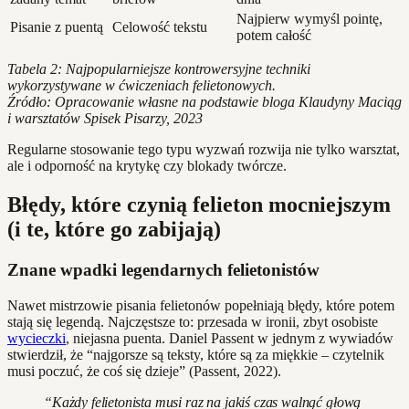
Najpierw wymyśl pointę,
Pisanie z puentą
Celowość tekstu
potem całość
Tabela 2: Najpopularniejsze kontrowersyjne techniki
wykorzystywane w ćwiczeniach felietonowych.
Źródło: Opracowanie własne na podstawie bloga Klaudyny Maciąg
i warsztatów Spisek Pisarzy, 2023
Regularne stosowanie tego typu wyzwań rozwija nie tylko warsztat,
ale i odporność na krytykę czy blokady twórcze.
Błędy, które czynią felieton mocniejszym
(i te, które go zabijają)
Znane wpadki legendarnych felietonistów
Nawet mistrzowie pisania felietonów popełniają błędy, które potem
stają się legendą. Najczęstsze to: przesada w ironii, zbyt osobiste
wycieczki
, niejasna puenta. Daniel Passent w jednym z wywiadów
stwierdził, że “najgorsze są teksty, które są za miękkie – czytelnik
musi poczuć, że coś się dzieje” (Passent, 2022).
“Każdy felietonista musi raz na jakiś czas walnąć głową