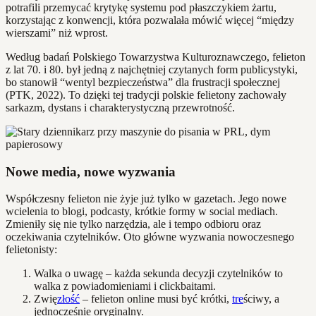
potrafili przemycać krytykę systemu pod płaszczykiem żartu,
korzystając z konwencji, która pozwalała mówić więcej “między
wierszami” niż wprost.
Według badań Polskiego Towarzystwa Kulturoznawczego, felieton
z lat 70. i 80. był jedną z najchętniej czytanych form publicystyki,
bo stanowił “wentyl bezpieczeństwa” dla frustracji społecznej
(PTK, 2022). To dzięki tej tradycji polskie felietony zachowały
sarkazm, dystans i charakterystyczną przewrotność.
Nowe media, nowe wyzwania
Współczesny felieton nie żyje już tylko w gazetach. Jego nowe
wcielenia to blogi, podcasty, krótkie formy w social mediach.
Zmieniły się nie tylko narzędzia, ale i tempo odbioru oraz
oczekiwania czytelników. Oto główne wyzwania nowoczesnego
felietonisty:
Walka o uwagę – każda sekunda decyzji czytelników to
walka z powiadomieniami i clickbaitami.
Zwię
złość
– felieton online musi być krótki,
tre
ściwy, a
jednocześnie oryginalny.