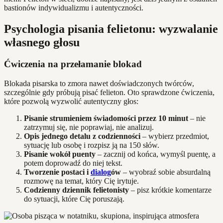
bastionów indywidualizmu i autentyczności.
Psychologia pisania felietonu: wyzwalanie
własnego głosu
Ćwiczenia na przełamanie blokad
Blokada pisarska to zmora nawet doświadczonych twórców,
szczególnie gdy próbują pisać felieton. Oto sprawdzone ćwiczenia,
które pozwolą wyzwolić autentyczny głos:
Pisanie strumieniem świadomości przez 10 minut
– nie
zatrzymuj się, nie poprawiaj, nie analizuj.
Opis jednego detalu z codzienności
– wybierz przedmiot,
sytuację lub osobę i rozpisz ją na 150 słów.
Pisanie wokół puenty
– zacznij od końca, wymyśl puentę, a
potem doprowadź do niej tekst.
Tworzenie postaci i
dialog
ów
– wyobraź sobie absurdalną
rozmowę na temat, który Cię irytuje.
Codzienny dziennik felietonisty
– pisz krótkie komentarze
do sytuacji, które Cię poruszają.