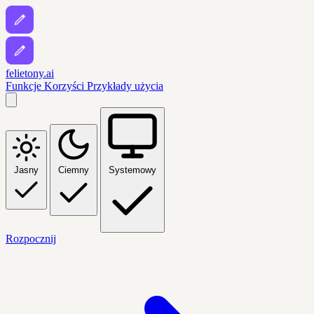
felietony.ai
Funkcje
Korzyści
Przykłady użycia
Jasny
Ciemny
Systemowy
Rozpocznij