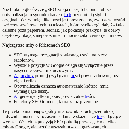
Nie brakuje głosów, że „SEO zabija duszę felietonu” lub że
optymalizacja to synonim banału.
Lęk
przed utratą stylu i
oryginalności w imię klikalności jest powszechny, zwłaszcza wśród
twórców wychowanych na tekstach, które rzadko oglądały światło
dzienne poza papierem. Jednak, jak pokazuje praktyka, te obawy
często wynikają z nieporozumień i mocno zakorzenionych mitów.
Najczęstsze mity o felietonach SEO:
SEO wymaga rezygnacji z własnego stylu na rzecz
szablonów.
Wysokie pozycje w Google osiąga się wyłącznie przez
nasycenie słowami kluczowymi.
Algorytmy
promują wyłącznie
tre
ści powierzchowne, bez
głębi i refleksji.
Optymalizacja oznacza automatycznie krótsze, mniej
wymagające teksty.
AI
generuje tylko nijakie, powtarzalne
tre
ści.
Felietony SEO to moda, która zaraz przeminie.
Te przekonania mają wspólny mianownik: strach przed utratą
indywidualności. Tymczasem badania wskazują, że
tre
ści łączące
wyrazistość stylu z precyzją SEO potrafią przyciągać nie tylko
roboty Google, ale przede wszystkim – zaangażowanych