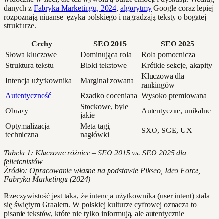
danych z
Fabryka Marketingu, 2024
,
algorytmy
Google coraz lepiej
rozpoznają niuanse języka polskiego i nagradzają teksty o bogatej
strukturze.
Cechy
SEO 2015
SEO 2025
Słowa kluczowe
Dominująca rola
Rola pomocnicza
Struktura tekstu
Bloki tekstowe
Krótkie sekcje, akapity
Kluczowa dla
Intencja użytkownika
Marginalizowana
rankingów
Autentyczność
Rzadko doceniana
Wysoko premiowana
Stockowe, byle
Obrazy
Autentyczne, unikalne
jakie
Optymalizacja
Meta tagi,
SXO, SGE, UX
techniczna
nagłówki
Tabela 1: Kluczowe różnice – SEO 2015 vs. SEO 2025 dla
felietonistów
Źródło: Opracowanie własne na podstawie Pikseo, Ideo Force,
Fabryka Marketingu (2024)
Rzeczywistość jest taka, że intencja użytkownika (user intent) stała
się świętym Graalem. W polskiej kulturze cyfrowej oznacza to
pisanie tekstów, które nie tylko informują, ale autentycznie