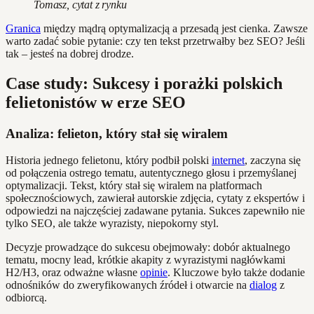
Tomasz, cytat z rynku
Granica
między mądrą optymalizacją a przesadą jest cienka. Zawsze
warto zadać sobie pytanie: czy ten tekst przetrwałby bez SEO? Jeśli
tak – jesteś na dobrej drodze.
Case study: Sukcesy i porażki polskich
felietonistów w erze SEO
Analiza: felieton, który stał się wiralem
Historia jednego felietonu, który podbił polski
internet
, zaczyna się
od połączenia ostrego tematu, autentycznego głosu i przemyślanej
optymalizacji. Tekst, który stał się wiralem na platformach
społecznościowych, zawierał autorskie zdjęcia, cytaty z ekspertów i
odpowiedzi na najczęściej zadawane pytania. Sukces zapewniło nie
tylko SEO, ale także wyrazisty, niepokorny styl.
Decyzje prowadzące do sukcesu obejmowały: dobór aktualnego
tematu, mocny lead, krótkie akapity z wyrazistymi nagłówkami
H2/H3, oraz odważne własne
opinie
. Kluczowe było także dodanie
odnośników do zweryfikowanych źródeł i otwarcie na
dialog
z
odbiorcą.