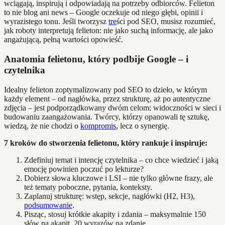
wciągają, inspirują i odpowiadają na potrzeby odbiorców. Felieton
to nie blog ani news – Google oczekuje od niego głębi, opinii i
wyrazistego tonu. Jeśli tworzysz
tre
ści pod SEO, musisz rozumieć,
jak roboty interpretują felieton: nie jako suchą informację, ale jako
angażującą, pełną wartości opowieść.
Anatomia felietonu, który podbije Google – i
czytelnika
Idealny felieton zoptymalizowany pod SEO to dzieło, w którym
każdy element – od nagłówka, przez strukturę, aż po autentyczne
zdjęcia – jest podporządkowany dwóm celom: widoczności w sieci i
budowaniu zaangażowania. Twórcy, którzy opanowali tę sztukę,
wiedzą, że nie chodzi o
kompromis
, lecz o synergię.
7 kroków do stworzenia felietonu, który rankuje i inspiruje:
Zdefiniuj temat i intencję czytelnika – co chce wiedzieć i jaką
emocję powinien poczuć po lekturze?
Dobierz słowa kluczowe i LSI – nie tylko główne frazy, ale
też tematy poboczne, pytania, konteksty.
Zaplanuj strukturę: wstęp, sekcje, nagłówki (H2, H3),
podsumowanie
.
Pisząc, stosuj krótkie akapity i zdania – maksymalnie 150
słów na akapit, 20 wyrazów na zdanie.