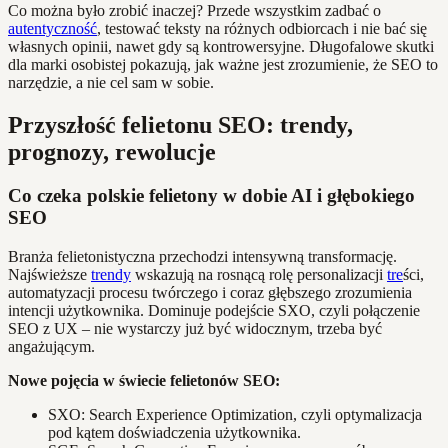
Co można było zrobić inaczej? Przede wszystkim zadbać o
autentyczność
, testować teksty na różnych odbiorcach i nie bać się
własnych opinii, nawet gdy są kontrowersyjne. Długofalowe skutki
dla marki osobistej pokazują, jak ważne jest zrozumienie, że SEO to
narzędzie, a nie cel sam w sobie.
Przyszłość felietonu SEO: trendy,
prognozy, rewolucje
Co czeka polskie felietony w dobie AI i głębokiego
SEO
Branża felietonistyczna przechodzi intensywną transformację.
Najświeższe
trendy
wskazują na rosnącą rolę personalizacji
tre
ści,
automatyzacji procesu twórczego i coraz głębszego zrozumienia
intencji użytkownika. Dominuje podejście SXO, czyli połączenie
SEO z UX – nie wystarczy już być widocznym, trzeba być
angażującym.
Nowe pojęcia w świecie felietonów SEO:
SXO: Search Experience Optimization, czyli optymalizacja
pod kątem doświadczenia użytkownika.