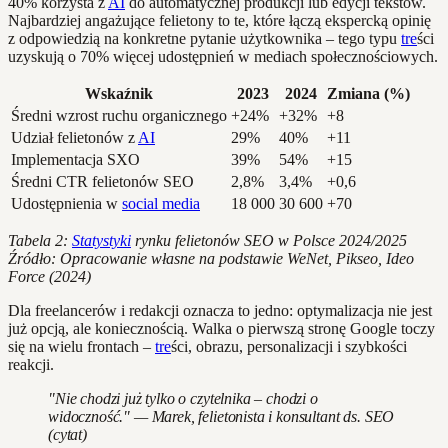
40% korzysta z
AI
do automatycznej produkcji lub edycji tekstów.
Najbardziej angażujące felietony to te, które łączą ekspercką opinię
z odpowiedzią na konkretne pytanie użytkownika – tego typu
tre
ści
uzyskują o 70% więcej udostępnień w mediach społecznościowych.
Wskaźnik
2023
2024
Zmiana (%)
Średni wzrost ruchu organicznego
+24%
+32%
+8
Udział felietonów z
AI
29%
40%
+11
Implementacja SXO
39%
54%
+15
Średni CTR felietonów SEO
2,8%
3,4%
+0,6
Udostępnienia w
social media
18 000
30 600
+70
Tabela 2:
Statystyki
rynku felietonów SEO w Polsce 2024/2025
Źródło: Opracowanie własne na podstawie WeNet, Pikseo, Ideo
Force (2024)
Dla freelancerów i redakcji oznacza to jedno: optymalizacja nie jest
już opcją, ale koniecznością. Walka o pierwszą stronę Google toczy
się na wielu frontach –
tre
ści, obrazu, personalizacji i szybkości
reakcji.
"Nie chodzi już tylko o czytelnika – chodzi o
widoczność." — Marek, felietonista i konsultant ds. SEO
(cytat)