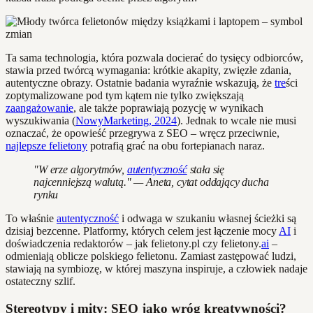
Ta sama technologia, która pozwala docierać do tysięcy odbiorców,
stawia przed twórcą wymagania: krótkie akapity, zwięzłe zdania,
autentyczne obrazy. Ostatnie badania wyraźnie wskazują, że
tre
ści
zoptymalizowane pod tym kątem nie tylko zwiększają
zaangażowanie
, ale także poprawiają pozycję w wynikach
wyszukiwania (
NowyMarketing, 2024
). Jednak to wcale nie musi
oznaczać, że opowieść przegrywa z SEO – wręcz przeciwnie,
najlepsze felietony
potrafią grać na obu fortepianach naraz.
"W erze algorytmów,
autentyczność
stała się
najcenniejszą walutą." — Aneta, cytat oddający ducha
rynku
To właśnie
autentyczność
i odwaga w szukaniu własnej ścieżki są
dzisiaj bezcenne. Platformy, których celem jest łączenie mocy
AI
i
doświadczenia redaktorów – jak felietony.pl czy felietony.
ai
–
odmieniają oblicze polskiego felietonu. Zamiast zastępować ludzi,
stawiają na symbiozę, w której maszyna inspiruje, a człowiek nadaje
ostateczny szlif.
Stereotypy i mity: SEO jako wróg kreatywności?