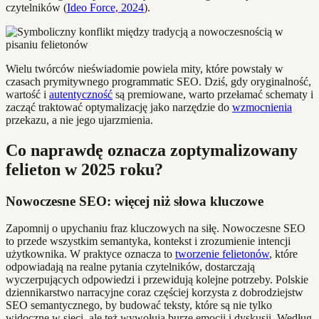
czytelników (
Ideo Force, 2024
).
Wielu twórców nieświadomie powiela mity, które powstały w
czasach prymitywnego programmatic SEO. Dziś, gdy oryginalność,
wartość i
autentyczność
są premiowane, warto przełamać schematy i
zacząć traktować optymalizację jako narzędzie do
wzmocnienia
przekazu, a nie jego ujarzmienia.
Co naprawdę oznacza zoptymalizowany
felieton w 2025 roku?
Nowoczesne SEO: więcej niż słowa kluczowe
Zapomnij o upychaniu fraz kluczowych na siłę. Nowoczesne SEO
to przede wszystkim semantyka, kontekst i zrozumienie intencji
użytkownika. W praktyce oznacza to
tworzenie felietonów
, które
odpowiadają na realne pytania czytelników, dostarczają
wyczerpujących odpowiedzi i przewidują kolejne potrzeby. Polskie
dziennikarstwo narracyjne coraz częściej korzysta z dobrodziejstw
SEO semantycznego, by budować teksty, które są nie tylko
widoczne w sieci, ale też wywołują burzę emocji i dyskusji. Według