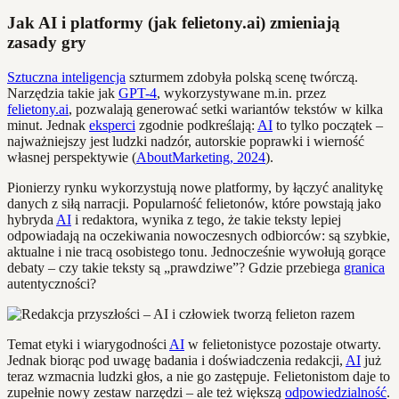
Jak AI i platformy (jak felietony.ai) zmieniają
zasady gry
Sztuczna inteligencja
szturmem zdobyła polską scenę twórczą.
Narzędzia takie jak
GPT-4
, wykorzystywane m.in. przez
felietony.ai
, pozwalają generować setki wariantów tekstów w kilka
minut. Jednak
eksperci
zgodnie podkreślają:
AI
to tylko początek –
najważniejszy jest ludzki nadzór, autorskie poprawki i wierność
własnej perspektywie (
AboutMarketing, 2024
).
Pionierzy rynku wykorzystują nowe platformy, by łączyć analitykę
danych z siłą narracji. Popularność felietonów, które powstają jako
hybryda
AI
i redaktora, wynika z tego, że takie teksty lepiej
odpowiadają na oczekiwania nowoczesnych odbiorców: są szybkie,
aktualne i nie tracą osobistego tonu. Jednocześnie wywołują gorące
debaty – czy takie teksty są „prawdziwe”? Gdzie przebiega
granica
autentyczności?
Temat etyki i wiarygodności
AI
w felietonistyce pozostaje otwarty.
Jednak biorąc pod uwagę badania i doświadczenia redakcji,
AI
już
teraz wzmacnia ludzki głos, a nie go zastępuje. Felietonistom daje to
zupełnie nowy zestaw narzędzi – ale też większą
odpowiedzialność
.