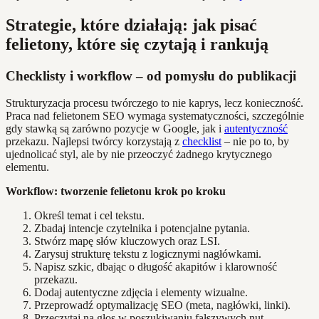
Strategie, które działają: jak pisać
felietony, które się czytają i rankują
Checklisty i workflow – od pomysłu do publikacji
Strukturyzacja procesu twórczego to nie kaprys, lecz konieczność.
Praca nad felietonem SEO wymaga systematyczności, szczególnie
gdy stawką są zarówno pozycje w Google, jak i
autentyczność
przekazu. Najlepsi twórcy korzystają z
checklist
– nie po to, by
ujednolicać styl, ale by nie przeoczyć żadnego krytycznego
elementu.
Workflow: tworzenie felietonu krok po kroku
Określ temat i cel tekstu.
Zbadaj intencje czytelnika i potencjalne pytania.
Stwórz mapę słów kluczowych oraz LSI.
Zarysuj strukturę tekstu z logicznymi nagłówkami.
Napisz szkic, dbając o długość akapitów i klarowność
przekazu.
Dodaj autentyczne zdjęcia i elementy wizualne.
Przeprowadź optymalizację SEO (meta, nagłówki, linki).
Przeczytaj na głos w poszukiwaniu fałszywych nut.