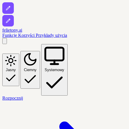
felietony.ai
Funkcje
Korzyści
Przykłady użycia
Jasny
Ciemny
Systemowy
Rozpocznij