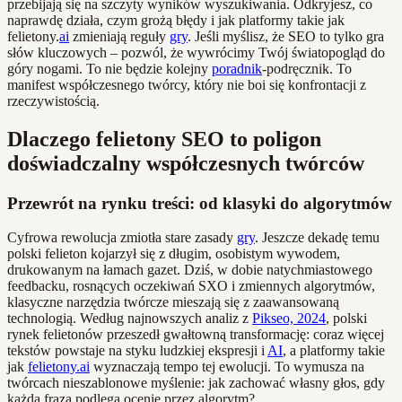
przebijają się na szczyty wyników wyszukiwania. Odkryjesz, co
naprawdę działa, czym grożą błędy i jak platformy takie jak
felietony.
ai
zmieniają reguły
gry
. Jeśli myślisz, że SEO to tylko gra
słów kluczowych – pozwól, że wywrócimy Twój światopogląd do
góry nogami. To nie będzie kolejny
poradnik
-podręcznik. To
manifest współczesnego twórcy, który nie boi się konfrontacji z
rzeczywistością.
Dlaczego felietony SEO to poligon
doświadczalny współczesnych twórców
Przewrót na rynku treści: od klasyki do algorytmów
Cyfrowa rewolucja zmiotła stare zasady
gry
. Jeszcze dekadę temu
polski felieton kojarzył się z długim, osobistym wywodem,
drukowanym na łamach gazet. Dziś, w dobie natychmiastowego
feedbacku, rosnących oczekiwań SXO i zmiennych algorytmów,
klasyczne narzędzia twórcze mieszają się z zaawansowaną
technologią. Według najnowszych analiz z
Pikseo, 2024
, polski
rynek felietonów przeszedł gwałtowną transformację: coraz więcej
tekstów powstaje na styku ludzkiej ekspresji i
AI
, a platformy takie
jak
felietony.ai
wyznaczają tempo tej ewolucji. To wymusza na
twórcach nieszablonowe myślenie: jak zachować własny głos, gdy
każda fraza podlega ocenie przez algorytm?