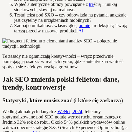
Wpleć autentyczne obrazy powiązane z
tre
ścią – unikaj
stockowych, stawiaj na realność.
Testuj tekst pod SXO – czy odpowiada na pytania, angażuje,
jest czytelny na urządzeniach mobilnych?
Zadbaj o unikalność: własny głos,
opinie
i refleksje są Twoją
tarczą przeciw masowej produkcji
AI
.
Te zasady nie ograniczają kreatywności – wręcz przeciwnie,
pomagają ją osadzić w realiach rynku, gdzie autentyczna wartość
spotyka się z efektywnością algorytmów.
Jak SEO zmienia polski felieton: dane,
trendy, kontrowersje
Statystyki, które musisz znać (i które cię zaskoczą)
Według aktualnych danych z
WeNet, 2024
, felietony
zoptymalizowane pod SEO notują wzrost ruchu organicznego o
średnio 32% rok do roku. Około 54% polskich wydawców online
wdraża obecnie strategię SXO (Search Experience Optimization), a