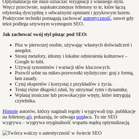
Optymalizacja nie musi oznaczać rezygnacji z własnego stylu.
Wręcz przeciwnie, najskuteczniejsze felietony to te, które łączą
edytorską dyscyplinę z odważnymi opiniami i językowym luzem.
Praktyczne techniki pomagają zachować
autentyczność
, nawet gdy
tekst podlega sztywnym wymogom SEO.
Jak zachować swój styl pisząc pod SEO:
Pisz w pierwszej osobie, używając własnych doświadczeń i
anegdot.
Stosuj metafory, idiomy i lokalne odniesienia kulturowe –
Google to lubi.
Używaj synonimów i wariacji słów kluczowych.
Pozwól sobie na mikro-przewrotki stylistyczne: graj z formą,
łam zasady.
Cytuj ekspertów i korzystaj z przykładów z życia.
Testuj różne długości zdań, by utrzymać rytm i dynamikę.
Wplataj ironiczne lub prowokacyjne wtręty, które intrygują
czytelnika.
Historie
autorów, którzy naginali reguły i wygrywali (np. publikacje
na felietony.
ai
), pokazują, że odwaga
pop
łaca. To nie SEO
wygrywa – wygrywa oryginalność wsparta mądrą optymalizacją.