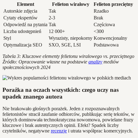
Element
Felieton wiralowy
Felieton przeciętny
Autorskie zdjęcia
Tak
Rzadko
Cytaty ekspertów
2-3
Brak
Odpowiedź na pytania
Tak
Częściowa
Liczba udostępnień
12 000+
<300
Styl
Wyrazisty, niepokorny
Konwencjonalny
Optymalizacja SEO
SXO, SGE, LSI
Podstawowa
Tabela 3: Kluczowe elementy felietonu wiralowego vs. przeciętnego
Źródło: Opracowanie własne na podstawie
analizy
mediów
społecznościowych 2024
Porażka na oczach wszystkich: czego uczy nas
upadek znanego autora
Nie brakowało głośnych porażek. Jeden z rozpoznawalnych
felietonistów stracił zaufanie odbiorców, publikując serię tekstów, w
których dominowała technokratyczna nowomowa, powielane frazy
kluczowe i brak autentycznych opinii. Efekt? Spadek liczby
czytelników, negatywne
recenzje
i utrata współprac komercyjnych.