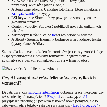
SGE: Search Generative Experience, nowy sposób
prezentacji wyników przez Google.
Autentyczne zdjęcia: Unikalne fotografie, które zwiększają
zaangażowanie
i pozycję.
LSI keywords: Słowa i frazy powiązane semantycznie z
głównym tematem.
Content Velocity: Szybkość publikacji nowych, unikalnych
tekstów.
Microcopy: Krótkie, celne
tre
ści wplecione w felieton.
Authority Signals: Elementy budujące wiarygodność tekstu
(cytaty, dane, źródła).
Szansą dla kolejnych pokoleń felietonistów jest elastyczność i chęć
eksperymentowania z nowymi formatami. Zagrożeniem –
automatyzacja bez kontroli jakości i utrata własnego głosu.
Czy AI zastąpi twórców felietonów, czy tylko ich
wzmocni?
Debata trwa: czy
sztuczna inteligencja
odbierze pracę twórcom, czy
też stanie się ich narzędziem?
Eksperci
zauważają, że
AI
przyspiesza produkcję i pozwala testować nowe pomysły, ale to
człowiek nadaje tekstowi głębię i wyrazistość (
Ideo Force, 2024
).