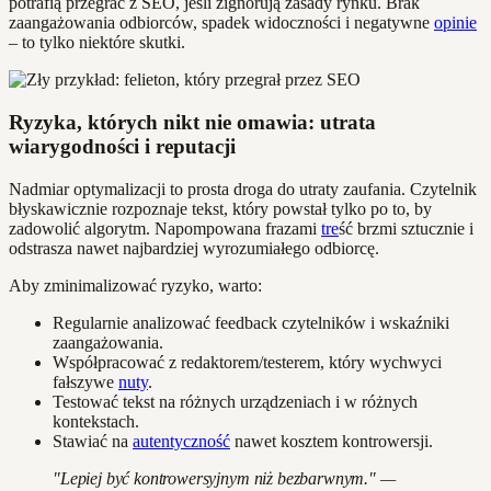
potrafią przegrać z SEO, jeśli zignorują zasady rynku. Brak
zaangażowania odbiorców, spadek widoczności i negatywne
opinie
– to tylko niektóre skutki.
Ryzyka, których nikt nie omawia: utrata
wiarygodności i reputacji
Nadmiar optymalizacji to prosta droga do utraty zaufania. Czytelnik
błyskawicznie rozpoznaje tekst, który powstał tylko po to, by
zadowolić algorytm. Napompowana frazami
tre
ść brzmi sztucznie i
odstrasza nawet najbardziej wyrozumiałego odbiorcę.
Aby zminimalizować ryzyko, warto:
Regularnie analizować feedback czytelników i wskaźniki
zaangażowania.
Współpracować z redaktorem/testerem, który wychwyci
fałszywe
nuty
.
Testować tekst na różnych urządzeniach i w różnych
kontekstach.
Stawiać na
autentyczność
nawet kosztem kontrowersji.
"Lepiej być kontrowersyjnym niż bezbarwnym." —