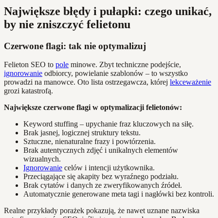
Największe błędy i pułapki: czego unikać,
by nie zniszczyć felietonu
Czerwone flagi: tak nie optymalizuj
Felieton SEO to
pole
minowe. Zbyt techniczne podejście,
ignorowanie
odbiorcy, powielanie szablonów – to wszystko
prowadzi na manowce. Oto lista ostrzegawcza, której
lekceważenie
grozi katastrofą.
Największe czerwone flagi w optymalizacji felietonów:
Keyword stuffing – upychanie fraz kluczowych na siłę.
Brak jasnej, logicznej struktury tekstu.
Sztuczne, nienaturalne frazy i powtórzenia.
Brak autentycznych zdjęć i unikalnych elementów
wizualnych.
Ignorowanie
celów i intencji użytkownika.
Przeciągające się akapity bez wyraźnego podziału.
Brak cytatów i danych ze zweryfikowanych źródeł.
Automatycznie generowane meta tagi i nagłówki bez kontroli.
Realne przykłady porażek pokazują, że nawet uznane nazwiska