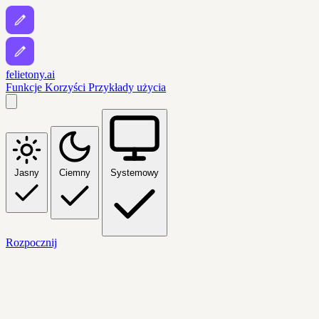
felietony.ai
Funkcje
Korzyści
Przykłady użycia
Jasny
Ciemny
Systemowy
Rozpocznij