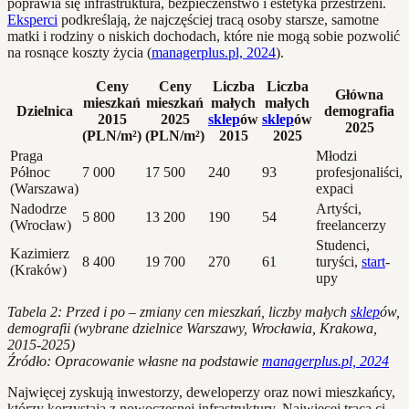
poprawia się infrastruktura, bezpieczeństwo i estetyka przestrzeni.
Eksperci
podkreślają, że najczęściej tracą osoby starsze, samotne
matki i rodziny o niskich dochodach, które nie mogą sobie pozwolić
na rosnące koszty życia (
managerplus.pl, 2024
).
Ceny
Ceny
Liczba
Liczba
Główna
mieszkań
mieszkań
małych
małych
Dzielnica
demografia
2015
2025
sklep
ów
sklep
ów
2025
(PLN/m²)
(PLN/m²)
2015
2025
Praga
Młodzi
Północ
7 000
17 500
240
93
profesjonaliści,
(Warszawa)
expaci
Nadodrze
Artyści,
5 800
13 200
190
54
(Wrocław)
freelancerzy
Studenci,
Kazimierz
8 400
19 700
270
61
turyści,
start
-
(Kraków)
upy
Tabela 2: Przed i po – zmiany cen mieszkań, liczby małych
sklep
ów,
demografii (wybrane dzielnice Warszawy, Wrocławia, Krakowa,
2015-2025)
Źródło: Opracowanie własne na podstawie
managerplus.pl, 2024
Najwięcej zyskują inwestorzy, deweloperzy oraz nowi mieszkańcy,
którzy korzystają z nowoczesnej infrastruktury. Najwięcej tracą ci,