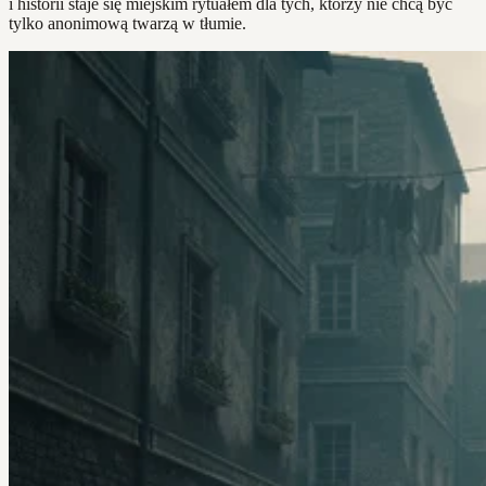
i historii staje się miejskim rytuałem dla tych, którzy nie chcą być
tylko anonimową twarzą w tłumie.