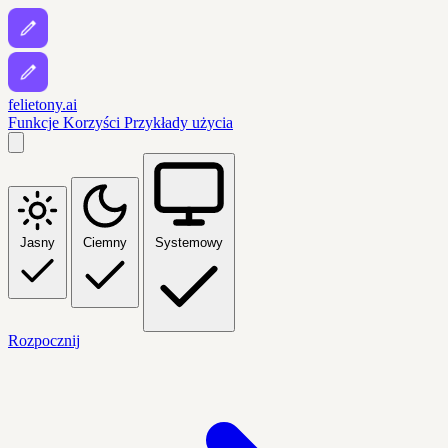
felietony.ai
Funkcje
Korzyści
Przykłady użycia
Jasny
Ciemny
Systemowy
Rozpocznij