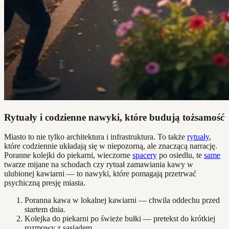
Rytuały i codzienne nawyki, które budują tożsamość
Miasto to nie tylko architektura i infrastruktura. To także
rytuały
,
które codziennie układają się w niepozorną, ale znaczącą narrację.
Poranne kolejki do piekarni, wieczorne
spacery
po osiedlu, te
same
twarze mijane na schodach czy rytuał zamawiania kawy w
ulubionej kawiarni — to nawyki, które pomagają przetrwać
psychiczną presję miasta.
Poranna kawa w lokalnej kawiarni — chwila oddechu przed
startem dnia.
Kolejka do piekarni po świeże bułki — pretekst do krótkiej
rozmowy z sąsiadem.