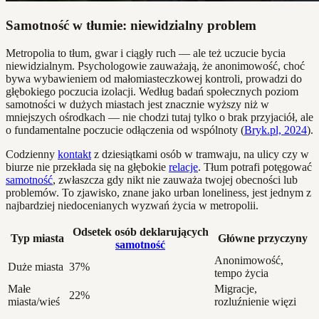
Samotność w tłumie: niewidzialny problem
Metropolia to tłum, gwar i ciągły ruch — ale też uczucie bycia
niewidzialnym. Psychologowie zauważają, że anonimowość, choć
bywa wybawieniem od małomiasteczkowej kontroli, prowadzi do
głębokiego poczucia izolacji. Według badań społecznych poziom
samotności w dużych miastach jest znacznie wyższy niż w
mniejszych ośrodkach — nie chodzi tutaj tylko o brak przyjaciół, ale
o fundamentalne poczucie odłączenia od wspólnoty (
Bryk.pl, 2024
).
Codzienny
kontakt
z dziesiątkami osób w tramwaju, na ulicy czy w
biurze nie przekłada się na głębokie
relacje
. Tłum potrafi potęgować
samotność
, zwłaszcza gdy nikt nie zauważa twojej obecności lub
problemów. To zjawisko, znane jako urban loneliness, jest jednym z
najbardziej niedocenianych wyzwań życia w metropolii.
Odsetek osób deklarujących
Typ miasta
Główne przyczyny
samotność
Anonimowość,
Duże miasta
37%
tempo życia
Małe
Migracje,
22%
miasta/wieś
rozluźnienie więzi