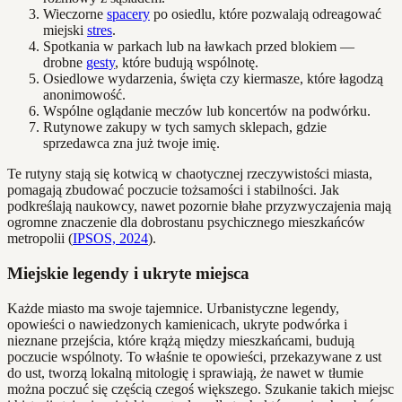
Wieczorne
spacery
po osiedlu, które pozwalają odreagować
miejski
stres
.
Spotkania w parkach lub na ławkach przed blokiem —
drobne
gesty
, które budują wspólnotę.
Osiedlowe wydarzenia, święta czy kiermasze, które łagodzą
anonimowość.
Wspólne oglądanie meczów lub koncertów na podwórku.
Rutynowe zakupy w tych samych sklepach, gdzie
sprzedawca zna już twoje imię.
Te rutyny stają się kotwicą w chaotycznej rzeczywistości miasta,
pomagają zbudować poczucie tożsamości i stabilności. Jak
podkreślają naukowcy, nawet pozornie błahe przyzwyczajenia mają
ogromne znaczenie dla dobrostanu psychicznego mieszkańców
metropolii (
IPSOS, 2024
).
Miejskie legendy i ukryte miejsca
Każde miasto ma swoje tajemnice. Urbanistyczne legendy,
opowieści o nawiedzonych kamienicach, ukryte podwórka i
nieznane przejścia, które krążą między mieszkańcami, budują
poczucie wspólnoty. To właśnie te opowieści, przekazywane z ust
do ust, tworzą lokalną mitologię i sprawiają, że nawet w tłumie
można poczuć się częścią czegoś większego. Szukanie takich miejsc