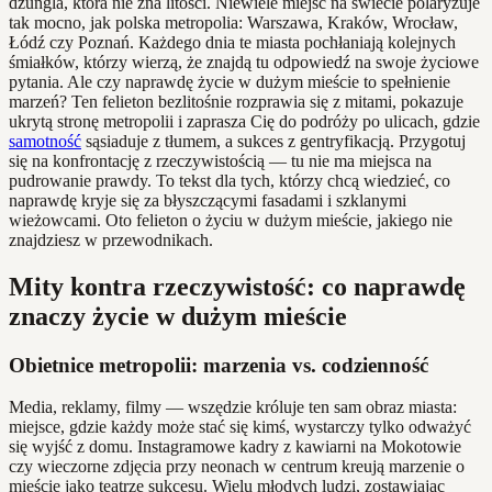
dżungla, która nie zna litości. Niewiele miejsc na świecie polaryzuje
tak mocno, jak polska metropolia: Warszawa, Kraków, Wrocław,
Łódź czy Poznań. Każdego dnia te miasta pochłaniają kolejnych
śmiałków, którzy wierzą, że znajdą tu odpowiedź na swoje życiowe
pytania. Ale czy naprawdę życie w dużym mieście to spełnienie
marzeń? Ten felieton bezlitośnie rozprawia się z mitami, pokazuje
ukrytą stronę metropolii i zaprasza Cię do podróży po ulicach, gdzie
samotność
sąsiaduje z tłumem, a sukces z gentryfikacją. Przygotuj
się na konfrontację z rzeczywistością — tu nie ma miejsca na
pudrowanie prawdy. To tekst dla tych, którzy chcą wiedzieć, co
naprawdę kryje się za błyszczącymi fasadami i szklanymi
wieżowcami. Oto felieton o życiu w dużym mieście, jakiego nie
znajdziesz w przewodnikach.
Mity kontra rzeczywistość: co naprawdę
znaczy życie w dużym mieście
Obietnice metropolii: marzenia vs. codzienność
Media, reklamy, filmy — wszędzie króluje ten sam obraz miasta:
miejsce, gdzie każdy może stać się kimś, wystarczy tylko odważyć
się wyjść z domu. Instagramowe kadry z kawiarni na Mokotowie
czy wieczorne zdjęcia przy neonach w centrum kreują marzenie o
mieście jako teatrze sukcesu. Wielu młodych ludzi, zostawiając