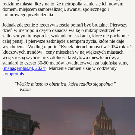
rodzinne miasta, liczy na to, że metropolia stanie się ich nowym
domem, miejscem samorealizacji, awansu społecznego i
kulturowego przebudzenia.
Jednak zderzenie z rzeczywistością potrafi być brutalne. Pierwszy
dzień w metropolii często oznacza walkę o mikroprzestrzeń w
zatłoczonym transporcie, szukanie mieszkania, które nie pochłonie
całej pensji, i pierwsze zetknięcie z tempem życia, które nie daje
wytchnienia. Według raportu "Rynek nieruchomości w 2024 roku: 5
kluczowych trendów" ceny mieszkań w największych miastach
wciąż rosną szybciej niż zdolność kredytowa mieszkańców, a
standard to często 30-50 metrów kwadratowych za bajońską sumę
(
managerplus.pl, 2024
). Marzenie zamienia się w codzienny
kompromis
.
"Wielkie miasto to obietnica, która rzadko się spełnia."
— Kasia