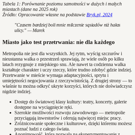
Tabela 1: Porównanie poziomu samotności w dużych i małych
miastach (dane na 2025 rok)
Źródło: Opracowanie własne na podstawie
Bryk.pl, 2024
"Czasem bardziej boli mnie milczenie sąsiadów niż hałas
ulicy." — Marek
Miasto jako test przetrwania: nie dla każdego
Metropolia nie jest dla wszystkich. Jej rytm, wyścig szczurów i
nieustanna walka o przestrzeń sprawiają, że wiele osób po kilku
latach rezygnuje z miejskiego snu. Ale nawet ta codzienna walka
kształtuje charakter i uczy rzeczy, które trudno zdobyć gdzie indziej.
Przetrwanie w mieście wymaga adaptacyjności, sprytu i
umiejętności negocjowania z rzeczywistością. Z drugiej strony — to
właśnie tu można odkryć ukryte korzyści, których nie doświadczysz
nigdzie indziej.
Dostęp do światowej klasy kultury: teatry, koncerty, galerie
dostępne na wyciągnięcie ręki.
Szerokie możliwości rozwoju zawodowego — metropolie
przyciągają inwestorów i oferują najwięcej miejsc pracy.
Zróżnicowanie społeczne i kulturowe, dzięki któremu możesz
poznać ludzi z całego świata.
Anonimowość, która pozwala na eksperymentowanie z