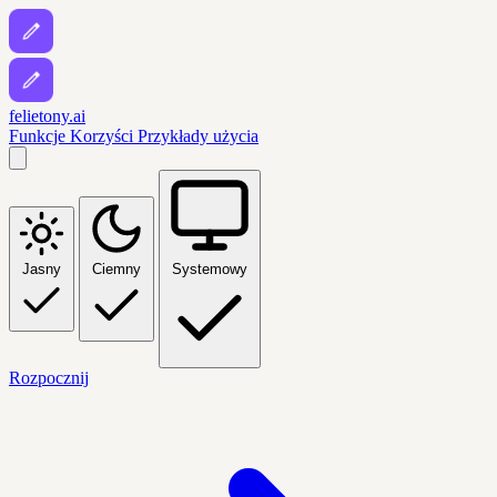
felietony.ai
Funkcje
Korzyści
Przykłady użycia
Jasny
Ciemny
Systemowy
Rozpocznij