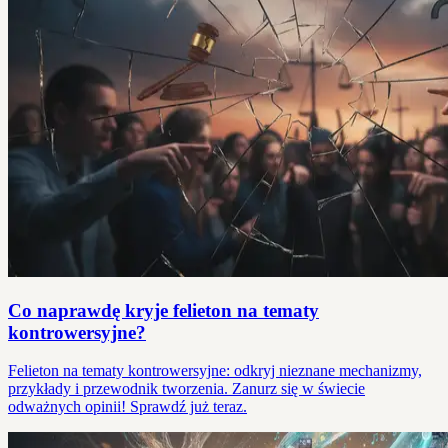
Co naprawdę kryje felieton na tematy
kontrowersyjne?
Felieton na tematy kontrowersyjne: odkryj nieznane mechanizmy,
przykłady i przewodnik tworzenia. Zanurz się w świecie
odważnych opinii! Sprawdź już teraz.