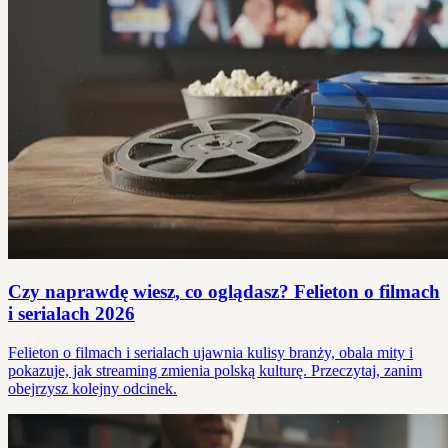
Czy naprawdę wiesz, co oglądasz? Felieton o filmach
i serialach 2026
Felieton o filmach i serialach ujawnia kulisy branży, obala mity i
pokazuje, jak streaming zmienia polską kulturę. Przeczytaj, zanim
obejrzysz kolejny odcinek.