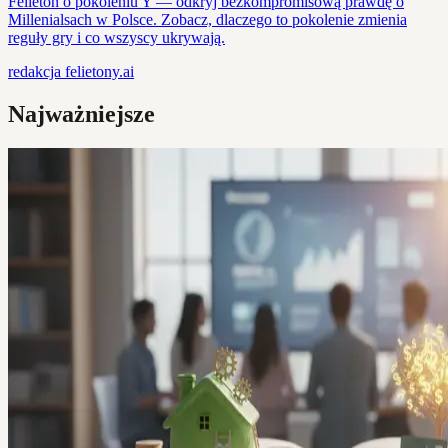
Felieton o pokoleniu Y — odkryj bezkompromisową prawdę o
Millenialsach w Polsce. Zobacz, dlaczego to pokolenie zmienia
reguły gry i co wszyscy ukrywają.
redakcja
felietony.ai
Najważniejsze