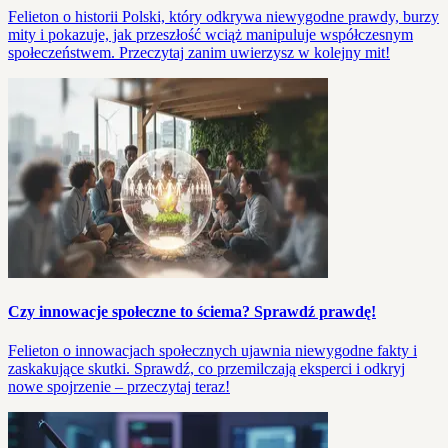
Felieton o historii Polski, który odkrywa niewygodne prawdy, burzy
mity i pokazuje, jak przeszłość wciąż manipuluje współczesnym
społeczeństwem. Przeczytaj zanim uwierzysz w kolejny mit!
Czy innowacje społeczne to ściema? Sprawdź prawdę!
Felieton o innowacjach społecznych ujawnia niewygodne fakty i
zaskakujące skutki. Sprawdź, co przemilczają eksperci i odkryj
nowe spojrzenie – przeczytaj teraz!