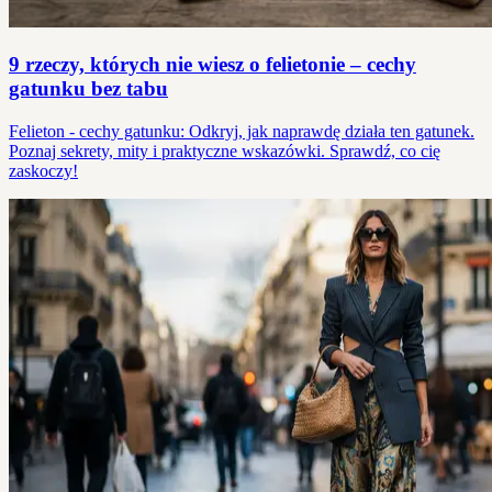
9 rzeczy, których nie wiesz o felietonie – cechy
gatunku bez tabu
Felieton - cechy gatunku: Odkryj, jak naprawdę działa ten gatunek.
Poznaj sekrety, mity i praktyczne wskazówki. Sprawdź, co cię
zaskoczy!