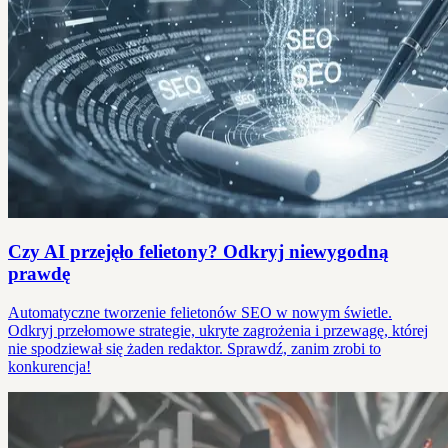
Czy AI przejęło felietony? Odkryj niewygodną
prawdę
Automatyczne tworzenie felietonów SEO w nowym świetle.
Odkryj przełomowe strategie, ukryte zagrożenia i przewagę, której
nie spodziewał się żaden redaktor. Sprawdź, zanim zrobi to
konkurencja!