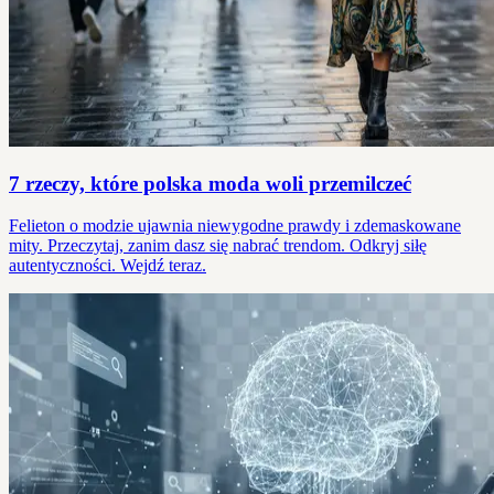
7 rzeczy, które polska moda woli przemilczeć
Felieton o modzie ujawnia niewygodne prawdy i zdemaskowane
mity. Przeczytaj, zanim dasz się nabrać trendom. Odkryj siłę
autentyczności. Wejdź teraz.