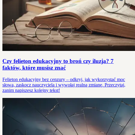
Czy felieton edukacyjny to broń czy iluzja? 7
faktów, które musisz znać
Felieton edukacyjny bez cenzury – odkryj, jak wykorzystać moc
słowa, zaskocz nauczyciela i wywołaj realną zmianę. Przeczytaj,
zanim napiszesz kolejny tekst!