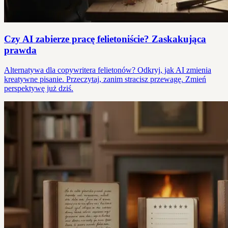
Czy AI zabierze pracę felietoniście? Zaskakująca
prawda
Alternatywa dla copywritera felietonów? Odkryj, jak AI zmienia
kreatywne pisanie. Przeczytaj, zanim stracisz przewagę. Zmień
perspektywę już dziś.