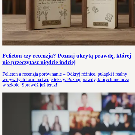
Felieton czy recenzja? Poznaj ukrytą prawdę, której
nie przeczytasz nigdzie indziej
Felieton a recenzja porównanie – Odkryj różnice, pułapki i realny
wpływ tych form na twoje teksty. Poznaj prawdy, których nie uczą
w szkole. Sprawdź już teraz!