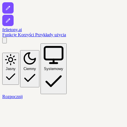
felietony.ai
Funkcje
Korzyści
Przykłady użycia
Jasny
Ciemny
Systemowy
Rozpocznij