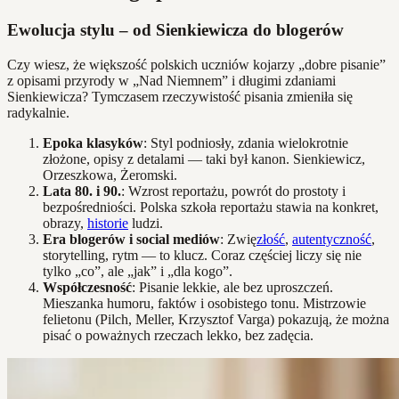
Ewolucja stylu – od Sienkiewicza do blogerów
Czy wiesz, że większość polskich uczniów kojarzy „dobre pisanie”
z opisami przyrody w „Nad Niemnem” i długimi zdaniami
Sienkiewicza? Tymczasem rzeczywistość pisania zmieniła się
radykalnie.
Epoka klasyków
: Styl podniosły, zdania wielokrotnie
złożone, opisy z detalami — taki był kanon. Sienkiewicz,
Orzeszkowa, Żeromski.
Lata 80. i 90.
: Wzrost reportażu, powrót do prostoty i
bezpośredniości. Polska szkoła reportażu stawia na konkret,
obrazy,
historie
ludzi.
Era blogerów i social mediów
: Zwię
złość
,
autentyczność
,
storytelling, rytm — to klucz. Coraz częściej liczy się nie
tylko „co”, ale „jak” i „dla kogo”.
Współczesność
: Pisanie lekkie, ale bez uproszczeń.
Mieszanka humoru, faktów i osobistego tonu. Mistrzowie
felietonu (Pilch, Meller, Krzysztof Varga) pokazują, że można
pisać o poważnych rzeczach lekko, bez zadęcia.