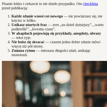
Pisanie lekko i ciekawie to nie dzieło przypadku. Oto
checklista
przed publikacją:
Każde zdanie wnosi coś nowego
— nie powtarzasz się, nie
kręcisz w kółko.
Unikasz utartych fraz
— zero „na dzień dzisiejszy”, „warto
podkreślić”, „kwestia czasu”.
W akapitach pojawiają się przykłady, anegdoty, obrazy
— tekst żyje.
Nie boisz się skracać
— czasem jedno dobre zdanie mówi
więcej niż pół strony.
Zmiana rytmu
— mieszasz długości zdań, unikając
monotonii.