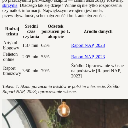
po przeczytaniu pierwszego akapitu — zanim tekst zdąży rozwinąć
skrzydła
. Dlaczego tak się dzieje? Winne są nie tylko rozproszenia
czy natłok informacji. Największym wrogiem jest nuda,
przewidywalność, schematyczność i brak autentyczności.
Średni
Odsetek
Rodzaj
czas
porzuceń po 1.
Źródło danych
tekstu
czytania
akapicie
Artykuł
1:37 min
62%
Raport NAP, 2023
blogowy
Felieton
2:05 min
55%
Raport NAP, 2023
online
Źródło: Opracowanie własne
Raport
3:50 min
70%
na podstawie [Raport NAP,
branżowy
2023]
Tabela 1: Skala porzucania tekstów w polskim internecie. Źródło:
Raport NAP, 2023; opracowanie własne.