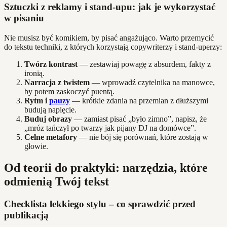
Sztuczki z reklamy i stand-upu: jak je wykorzystać
w pisaniu
Nie musisz być komikiem, by pisać angażująco. Warto przemycić
do tekstu techniki, z których korzystają copywriterzy i stand-uperzy:
Twórz kontrast
— zestawiaj powagę z absurdem, fakty z
ironią.
Narracja z twistem
— wprowadź czytelnika na manowce,
by potem zaskoczyć puentą.
Rytm i
pauzy
— krótkie zdania na przemian z dłuższymi
budują napięcie.
Buduj obrazy
— zamiast pisać „było zimno”, napisz, że
„mróz tańczył po twarzy jak pijany DJ na domówce”.
Celne metafory
— nie bój się porównań, które zostają w
głowie.
Od teorii do praktyki: narzędzia, które
odmienią Twój tekst
Checklista lekkiego stylu – co sprawdzić przed
publikacją