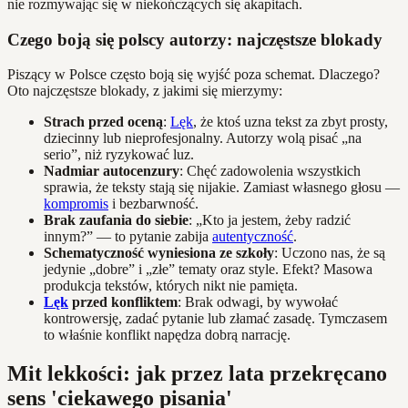
nie rozmywając się w niekończących się akapitach.
Czego boją się polscy autorzy: najczęstsze blokady
Piszący w Polsce często boją się wyjść poza schemat. Dlaczego?
Oto najczęstsze blokady, z jakimi się mierzymy:
Strach przed oceną
:
Lęk
, że ktoś uzna tekst za zbyt prosty,
dziecinny lub nieprofesjonalny. Autorzy wolą pisać „na
serio”, niż ryzykować luz.
Nadmiar autocenzury
: Chęć zadowolenia wszystkich
sprawia, że teksty stają się nijakie. Zamiast własnego głosu —
kompromis
i bezbarwność.
Brak zaufania do siebie
: „Kto ja jestem, żeby radzić
innym?” — to pytanie zabija
autentyczność
.
Schematyczność wyniesiona ze szkoły
: Uczono nas, że są
jedynie „dobre” i „złe” tematy oraz style. Efekt? Masowa
produkcja tekstów, których nikt nie pamięta.
Lęk
przed konfliktem
: Brak odwagi, by wywołać
kontrowersję, zadać pytanie lub złamać zasadę. Tymczasem
to właśnie konflikt napędza dobrą narrację.
Mit lekkości: jak przez lata przekręcano
sens 'ciekawego pisania'