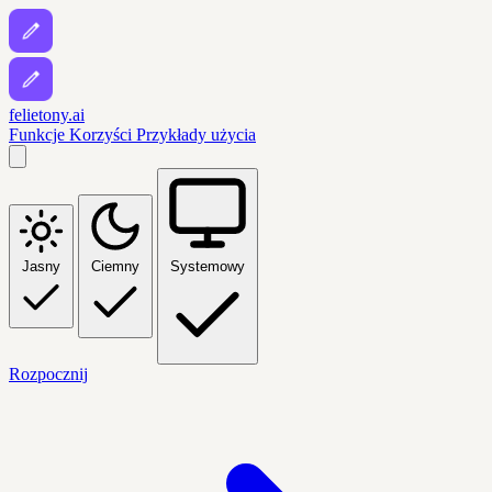
felietony.ai
Funkcje
Korzyści
Przykłady użycia
Jasny
Ciemny
Systemowy
Rozpocznij