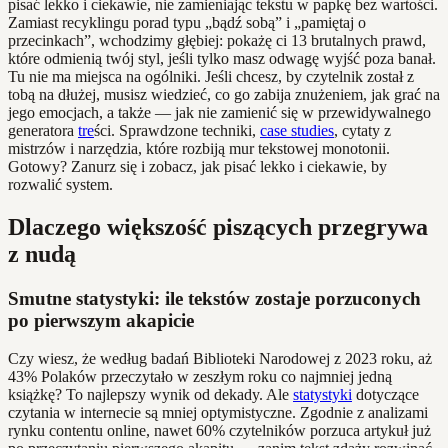
pisać lekko i ciekawie, nie zamieniając tekstu w papkę bez wartości.
Zamiast recyklingu porad typu „bądź sobą” i „pamiętaj o
przecinkach”, wchodzimy głębiej: pokażę ci 13 brutalnych prawd,
które odmienią twój styl, jeśli tylko masz odwagę wyjść poza banał.
Tu nie ma miejsca na ogólniki. Jeśli chcesz, by czytelnik został z
tobą na dłużej, musisz wiedzieć, co go zabija znużeniem, jak grać na
jego emocjach, a także — jak nie zamienić się w przewidywalnego
generatora
tre
ści. Sprawdzone techniki,
case studies
, cytaty z
mistrzów i narzędzia, które rozbiją mur tekstowej monotonii.
Gotowy? Zanurz się i zobacz, jak pisać lekko i ciekawie, by
rozwalić system.
Dlaczego większość piszących przegrywa
z nudą
Smutne statystyki: ile tekstów zostaje porzuconych
po pierwszym akapicie
Czy wiesz, że według badań Biblioteki Narodowej z 2023 roku, aż
43% Polaków przeczytało w zeszłym roku co najmniej jedną
książkę? To najlepszy wynik od dekady. Ale
statystyki
dotyczące
czytania w internecie są mniej optymistyczne. Zgodnie z analizami
rynku contentu online, nawet 60% czytelników porzuca artykuł już