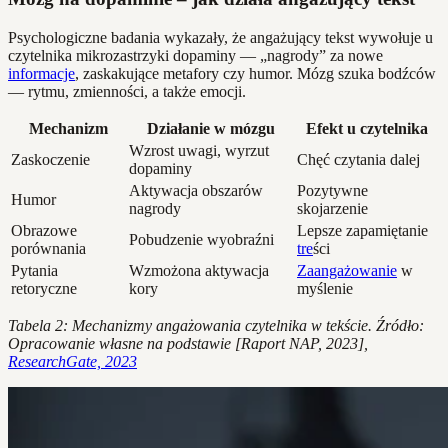
Psychologiczne badania wykazały, że angażujący tekst wywołuje u
czytelnika mikrozastrzyki dopaminy — „nagrody” za nowe
informacje
, zaskakujące metafory czy humor. Mózg szuka bodźców
— rytmu, zmienności, a także emocji.
Mechanizm
Działanie w mózgu
Efekt u czytelnika
Wzrost uwagi, wyrzut
Zaskoczenie
Chęć czytania dalej
dopaminy
Aktywacja obszarów
Pozytywne
Humor
nagrody
skojarzenie
Obrazowe
Lepsze zapamiętanie
Pobudzenie wyobraźni
porównania
tre
ści
Pytania
Wzmożona aktywacja
Zaangażowanie
w
retoryczne
kory
myślenie
Tabela 2: Mechanizmy angażowania czytelnika w tekście. Źródło:
Opracowanie własne na podstawie [Raport NAP, 2023],
ResearchGate, 2023