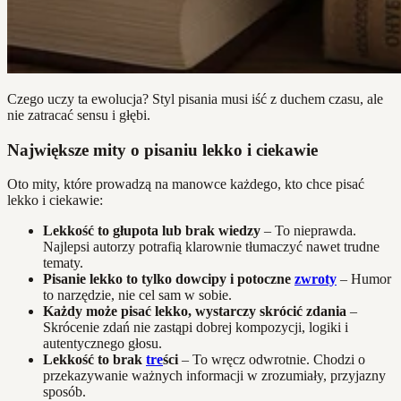
Czego uczy ta ewolucja? Styl pisania musi iść z duchem czasu, ale
nie zatracać sensu i głębi.
Największe mity o pisaniu lekko i ciekawie
Oto mity, które prowadzą na manowce każdego, kto chce pisać
lekko i ciekawie:
Lekkość to głupota lub brak wiedzy
– To nieprawda.
Najlepsi autorzy potrafią klarownie tłumaczyć nawet trudne
tematy.
Pisanie lekko to tylko dowcipy i potoczne
zwroty
– Humor
to narzędzie, nie cel sam w sobie.
Każdy może pisać lekko, wystarczy skrócić zdania
–
Skrócenie zdań nie zastąpi dobrej kompozycji, logiki i
autentycznego głosu.
Lekkość to brak
tre
ści
– To wręcz odwrotnie. Chodzi o
przekazywanie ważnych informacji w zrozumiały, przyjazny
sposób.