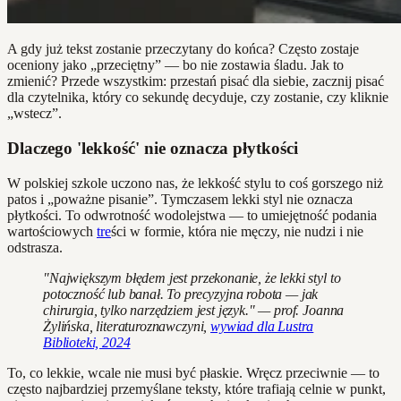
A gdy już tekst zostanie przeczytany do końca? Często zostaje
oceniony jako „przeciętny” — bo nie zostawia śladu. Jak to
zmienić? Przede wszystkim: przestań pisać dla siebie, zacznij pisać
dla czytelnika, który co sekundę decyduje, czy zostanie, czy kliknie
„wstecz”.
Dlaczego 'lekkość' nie oznacza płytkości
W polskiej szkole uczono nas, że lekkość stylu to coś gorszego niż
patos i „poważne pisanie”. Tymczasem lekki styl nie oznacza
płytkości. To odwrotność wodolejstwa — to umiejętność podania
wartościowych
tre
ści w formie, która nie męczy, nie nudzi i nie
odstrasza.
"Największym błędem jest przekonanie, że lekki styl to
potoczność lub banał. To precyzyjna robota — jak
chirurgia, tylko narzędziem jest język." — prof. Joanna
Żylińska, literaturoznawczyni,
wywiad dla Lustra
Biblioteki, 2024
To, co lekkie, wcale nie musi być płaskie. Wręcz przeciwnie — to
często najbardziej przemyślane teksty, które trafiają celnie w punkt,