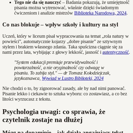
Tego nie da się nauczyć
– Badania pokazują, że umiejętność
pisania można wytrenować, właśnie dzięki świadomym
ćwiczeniom i analizie mistrzów
Biblioteka Narodowa, 2024
.
Co nas blokuje – wpływ szkoły i kultury na styl
Uczeń, który w liceum pisał wypracowania na temat „rola natury w
powieści”, automatycznie kojarzy „dobre pisanie” ze sztywnym
stylem i brakiem własnego zdania. Taka spuścizna ciągnie się za
nami przez lata, wybijając z głowy lekkość, jasność i
autentyczność
.
"System edukacji premiuje przewidywalność i
powtarzalność, a nie oryginalność czy odwagę w
pisaniu. To zabija styl." — dr Tomasz Kołodziejczak,
językoznawca,
Wywiad w Lustro Biblioteki, 2024
Nie chodzi o to, by zignorować zasady, ale by nad nimi panować.
Pisanie lekko i ciekawie to sztuka wyboru: co zostawiasz, a co bez
litości wyrzucasz z tekstu.
Psychologia uwagi: co sprawia, że
czytelnik zostaje na dłużej
Mózg na dopaminie – jak działa angażujący tekst