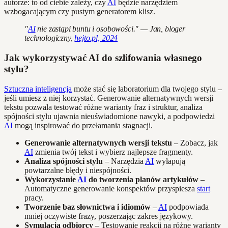
autorze: to od ciebie zależy, czy
AI
będzie narzędziem
wzbogacającym czy pustym generatorem klisz.
"
AI
nie zastąpi buntu i osobowości." — Jan, bloger
technologiczny,
hejto.pl, 2024
Jak wykorzystywać AI do szlifowania własnego
stylu?
Sztuczna inteligencja
może stać się laboratorium dla twojego stylu –
jeśli umiesz z niej korzystać. Generowanie alternatywnych wersji
tekstu pozwala testować różne warianty fraz i struktur, analiza
spójności stylu ujawnia nieuświadomione nawyki, a podpowiedzi
AI
mogą inspirować do przełamania stagnacji.
Generowanie alternatywnych wersji tekstu
– Zobacz, jak
AI
zmienia twój tekst i wybierz najlepsze fragmenty.
Analiza spójności stylu
– Narzędzia
AI
wyłapują
powtarzalne błędy i niespójności.
Wykorzystanie
AI
do tworzenia planów artykułów
–
Automatyczne generowanie konspektów przyspiesza
start
pracy.
Tworzenie baz słownictwa i idiomów
–
AI
podpowiada
mniej oczywiste frazy, poszerzając zakres językowy.
Symulacja odbiorcy
– Testowanie reakcji na różne warianty