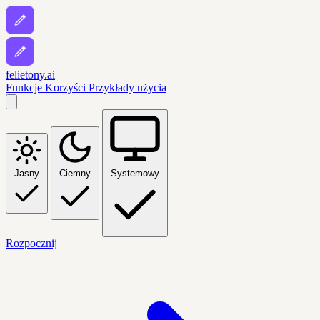
felietony.ai
Funkcje
Korzyści
Przykłady użycia
Jasny
Ciemny
Systemowy
Rozpocznij