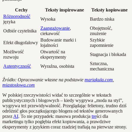
Cechy
Teksty inspirowane
Teksty kopiowane
Różnorodność
Wysoka
Bardzo niska
języka
Zaangażowanie
,
Obojętność,
Odbiór czytelnika
ciekawość
znużenie
Budowanie marki i
Szybkie
Efekt długofalowy
lojalności
zapomnienie
Możliwość
Otwartość na
Stagnacja i blokada
rozwoju
eksperymenty
Sztuczna,
Autentyczność
Wyraźna, osobista
mechaniczna
Źródło: Opracowanie własne na podstawie
mariakula.com
,
miastoslowa.com
W polskiej rzeczywistości widać to szczególnie w tekstach
publicystycznych i blogowych – kiedy wygrywa „moda na styl”,
wygrywa też przewidywalność. Przeglądając felietony, trudno dziś
odróżnić głos początkującego blogera od tekstów generowanych
przez
AI
. To nie przypadek: masowa produkcja
tre
ści dla
marketingu tylko pogłębia efekt kopiowania, a prawdziwe
eksperymenty z językiem coraz rzadziej trafiają na pierwsze strony.