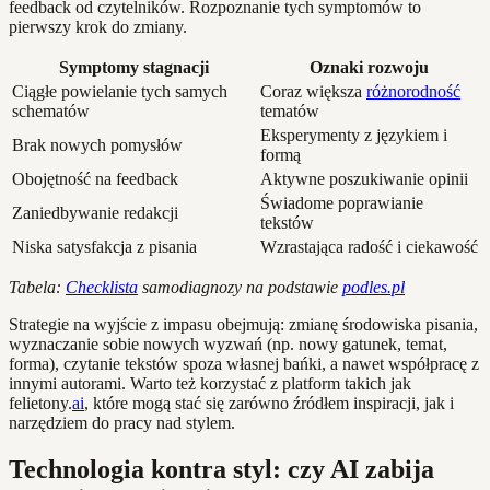
feedback od czytelników. Rozpoznanie tych symptomów to
pierwszy krok do zmiany.
Symptomy stagnacji
Oznaki rozwoju
Ciągłe powielanie tych samych
Coraz większa
różnorodność
schematów
tematów
Eksperymenty z językiem i
Brak nowych pomysłów
formą
Obojętność na feedback
Aktywne poszukiwanie opinii
Świadome poprawianie
Zaniedbywanie redakcji
tekstów
Niska satysfakcja z pisania
Wzrastająca radość i ciekawość
Tabela:
Checklista
samodiagnozy na podstawie
podles.pl
Strategie na wyjście z impasu obejmują: zmianę środowiska pisania,
wyznaczanie sobie nowych wyzwań (np. nowy gatunek, temat,
forma), czytanie tekstów spoza własnej bańki, a nawet współpracę z
innymi autorami. Warto też korzystać z platform takich jak
felietony.
ai
, które mogą stać się zarówno źródłem inspiracji, jak i
narzędziem do pracy nad stylem.
Technologia kontra styl: czy AI zabija