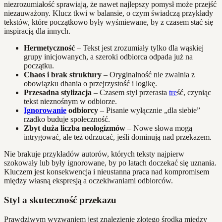
niezrozumiałość sprawiają, że nawet najlepszy pomysł może przejść
niezauważony. Klucz tkwi w balansie, o czym świadczą przykłady
tekstów, które początkowo były wyśmiewane, by z czasem stać się
inspiracją dla innych.
Hermetyczność
– Tekst jest zrozumiały tylko dla wąskiej
grupy inicjowanych, a szeroki odbiorca odpada już na
początku.
Chaos i brak struktury
– Oryginalność nie zwalnia z
obowiązku dbania o przejrzystość i logikę.
Przesadna stylizacja
– Czasem styl przerasta
tre
ść, czyniąc
tekst nieznośnym w odbiorze.
Ignorowanie
odbiorcy
– Pisanie wyłącznie „dla siebie”
rzadko buduje społeczność.
Zbyt duża liczba neologizmów
– Nowe słowa mogą
intrygować, ale też odrzucać, jeśli dominują nad przekazem.
Nie brakuje przykładów autorów, których teksty najpierw
szokowały lub były ignorowane, by po latach doczekać się uznania.
Kluczem jest konsekwencja i nieustanna praca nad kompromisem
między własną ekspresją a oczekiwaniami odbiorców.
Styl a skuteczność przekazu
Prawdziwym wyzwaniem jest znalezienie złotego środka między