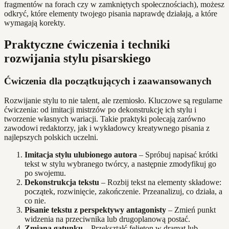
fragmentów na forach czy w zamkniętych społecznościach), możesz
odkryć, które elementy twojego pisania naprawdę działają, a które
wymagają korekty.
Praktyczne ćwiczenia i techniki
rozwijania stylu pisarskiego
Ćwiczenia dla początkujących i zaawansowanych
Rozwijanie stylu to nie talent, ale rzemiosło. Kluczowe są regularne
ćwiczenia: od imitacji mistrzów po dekonstrukcję ich stylu i
tworzenie własnych wariacji. Takie praktyki polecają zarówno
zawodowi redaktorzy, jak i wykładowcy kreatywnego pisania z
najlepszych polskich uczelni.
Imitacja stylu ulubionego autora
– Spróbuj napisać krótki
tekst w stylu wybranego twórcy, a następnie zmodyfikuj go
po swojemu.
Dekonstrukcja tekstu
– Rozbij tekst na elementy składowe:
początek, rozwinięcie, zakończenie. Przeanalizuj, co działa, a
co nie.
Pisanie tekstu z perspektywy antagonisty
– Zmień punkt
widzenia na przeciwnika lub drugoplanową postać.
Zmiana gatunku
– Przekształć felieton w dramat lub