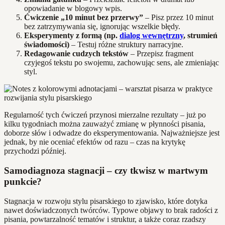
opowiadanie w blogowy wpis.
Ćwiczenie „10 minut bez przerwy”
– Pisz przez 10 minut
bez zatrzymywania się, ignorując wszelkie błędy.
Eksperymenty z formą (np.
dialog wewnętrzny
, strumień
świadomości)
– Testuj różne struktury narracyjne.
Redagowanie cudzych tekstów
– Przepisz fragment
czyjegoś tekstu po swojemu, zachowując sens, ale zmieniając
styl.
Regularność tych ćwiczeń przynosi mierzalne rezultaty – już po
kilku tygodniach można zauważyć zmianę w płynności pisania,
doborze słów i odwadze do eksperymentowania. Najważniejsze jest
jednak, by nie oceniać efektów od razu – czas na krytykę
przychodzi później.
Samodiagnoza stagnacji – czy tkwisz w martwym
punkcie?
Stagnacja w rozwoju stylu pisarskiego to zjawisko, które dotyka
nawet doświadczonych twórców. Typowe objawy to brak radości z
pisania, powtarzalność tematów i struktur, a także coraz rzadszy