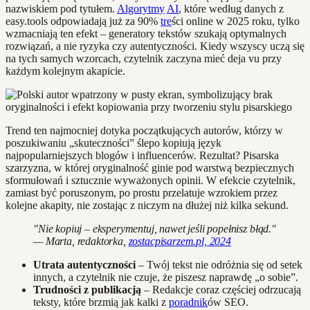
nazwiskiem pod tytułem.
Algorytmy
AI
, które według danych z
easy.tools odpowiadają już za 90%
tre
ści online w 2025 roku, tylko
wzmacniają ten efekt – generatory tekstów szukają optymalnych
rozwiązań, a nie ryzyka czy autentyczności. Kiedy wszyscy uczą się
na tych samych wzorcach, czytelnik zaczyna mieć deja vu przy
każdym kolejnym akapicie.
Trend ten najmocniej dotyka początkujących autorów, którzy w
poszukiwaniu „skuteczności” ślepo kopiują język
najpopularniejszych blogów i influencerów. Rezultat? Pisarska
szarzyzna, w której oryginalność ginie pod warstwą bezpiecznych
sformułowań i sztucznie wyważonych opinii. W efekcie czytelnik,
zamiast być poruszonym, po prostu przelatuje wzrokiem przez
kolejne akapity, nie zostając z niczym na dłużej niż kilka sekund.
"Nie kopiuj – eksperymentuj, nawet jeśli popełnisz błąd."
— Marta, redaktorka,
zostacpisarzem.pl, 2024
Utrata autentyczności
– Twój tekst nie odróżnia się od setek
innych, a czytelnik nie czuje, że piszesz naprawdę „o sobie”.
Trudności z publikacją
– Redakcje coraz częściej odrzucają
teksty, które brzmią jak kalki z
poradnik
ów SEO.