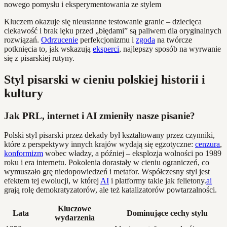
Kluczem okazuje się nieustanne testowanie granic – dziecięca
ciekawość i brak lęku przed „błędami” są paliwem dla oryginalnych
rozwiązań.
Odrzucenie
perfekcjonizmu i
zgoda
na twórcze
potknięcia to, jak wskazują
eksperci
, najlepszy sposób na wyrwanie
się z pisarskiej rutyny.
Styl pisarski w cieniu polskiej historii i
kultury
Jak PRL, internet i AI zmieniły nasze pisanie?
Polski styl pisarski przez dekady był kształtowany przez czynniki,
które z perspektywy innych krajów wydają się egzotyczne:
cenzura
,
konformizm
wobec władzy, a później – eksplozja wolności po 1989
roku i era internetu. Pokolenia dorastały w cieniu ograniczeń, co
wymuszało grę niedopowiedzeń i metafor. Współczesny styl jest
efektem tej ewolucji, w której
AI
i platformy takie jak felietony.
ai
grają rolę demokratyzatorów, ale też katalizatorów powtarzalności.
Kluczowe
Lata
Dominujące cechy stylu
wydarzenia