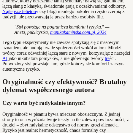
autorów, którzy bezczelnie łamią schematy: bawią się gatunkiem,
łączą slang z klasyką, świadomie grają z oczekiwaniami odbiorcy.
Najlepsze felietony
czy blogi młodego pokolenia często czerpią z
tradycji, ale przetwarzają ją przez bardzo osobisty filtr.
"Styl powstaje na pograniczu komfortu i ryzyka." —
Aneta, publicystka,
monikakaminska.com.pl, 2024
Tego typu eksperymenty nie zawsze spotykają się z masowym
uznaniem, ale budują trwałe społeczności wokół autora. Młodzi
twórcy coraz odważniej łączą stare z nowym, korzystając z narzędzi
AI
jako inkubatora pomysłów, a nie głównego twórcy
tre
ści.
Prawdziwy styl powstaje tam, gdzie kończy się komfort i zaczyna
autentyczne ryzyko.
Oryginalność czy efektywność? Brutalny
dylemat współczesnego autora
Czy warto być radykalnie innym?
Oryginalność w pisaniu bywa mieczem obosiecznym. Z jednej
strony to ona wyróżnia twoje teksty na tle zalewu powtarzalności, z
drugiej – zbyt radykalne odstępstwo od normy grozi alienacją.
Ryzyko jest realne: hermetyczność, chaos formalny czy