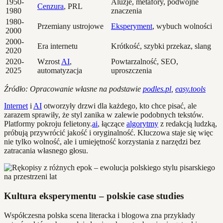
1950-
Aluzje, metafory, podwójne
Cenzura
, PRL
1980
znaczenia
1980-
Przemiany ustrojowe
Eksperyment
, wybuch wolności
2000
2000-
Era internetu
Krótkość, szybki przekaz, slang
2020
2020-
Wzrost
AI
,
Powtarzalność, SEO,
2025
automatyzacja
uproszczenia
Źródło: Opracowanie własne na podstawie
podles.pl
,
easy.tools
Internet
i
AI
otworzyły drzwi dla każdego, kto chce pisać, ale
zarazem sprawiły, że styl zanika w zalewie podobnych tekstów.
Platformy pokroju felietony.
ai
, łączące
algorytmy
z redakcją ludzką,
próbują przywrócić jakość i oryginalność. Kluczowa staje się więc
nie tylko wolność, ale i umiejętność korzystania z narzędzi bez
zatracania własnego głosu.
Kultura eksperymentu – polskie case studies
Współczesna polska scena literacka i blogowa zna przykłady