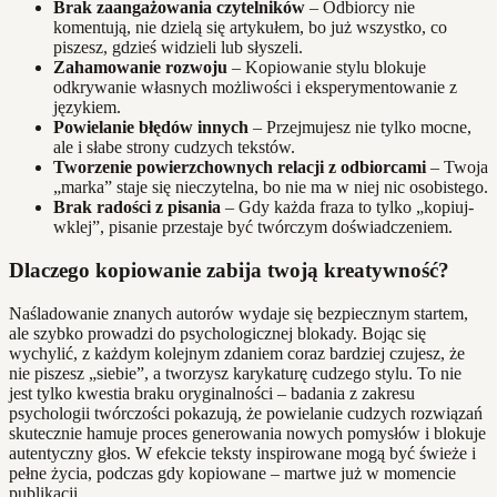
Brak zaangażowania czytelników
– Odbiorcy nie
komentują, nie dzielą się artykułem, bo już wszystko, co
piszesz, gdzieś widzieli lub słyszeli.
Zahamowanie rozwoju
– Kopiowanie stylu blokuje
odkrywanie własnych możliwości i eksperymentowanie z
językiem.
Powielanie błędów innych
– Przejmujesz nie tylko mocne,
ale i słabe strony cudzych tekstów.
Tworzenie powierzchownych relacji z odbiorcami
– Twoja
„marka” staje się nieczytelna, bo nie ma w niej nic osobistego.
Brak radości z pisania
– Gdy każda fraza to tylko „kopiuj-
wklej”, pisanie przestaje być twórczym doświadczeniem.
Dlaczego kopiowanie zabija twoją kreatywność?
Naśladowanie znanych autorów wydaje się bezpiecznym startem,
ale szybko prowadzi do psychologicznej blokady. Bojąc się
wychylić, z każdym kolejnym zdaniem coraz bardziej czujesz, że
nie piszesz „siebie”, a tworzysz karykaturę cudzego stylu. To nie
jest tylko kwestia braku oryginalności – badania z zakresu
psychologii twórczości pokazują, że powielanie cudzych rozwiązań
skutecznie hamuje proces generowania nowych pomysłów i blokuje
autentyczny głos. W efekcie teksty inspirowane mogą być świeże i
pełne życia, podczas gdy kopiowane – martwe już w momencie
publikacji.