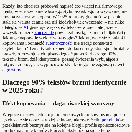
Każdy, kto choć raz próbował napisać coś więcej niż firmowego
maila, wie: rozwijanie własnego stylu pisarskiego to wyzwanie, nie
modna zabawa w blogera. W 2025 roku oryginalność w pisaniu
stała się walutą cenniejszą niż kiedykolwiek wcześniej – nie tylko
dlatego, że
AI
generuje większość tekstów w sieci, ale przede
wszystkim przez
zmęczenie
powtarzalnością, szumem i nijakością.
Jak więc naprawdę wykuć własny głos? Jak wyrwać się z pułapki
kopiowania i odnaleźć
autentyczność
, nie tracąc kontaktu z
czytelnikiem? Ten artykuł rozbiera do kości mity, strategie i brutalne
prawdy o rozwoju stylu pisarskiego. Sprawdź, dlaczego 90%
tekstów brzmi dziś identycznie, poznaj ćwiczenia wybijające z
rutyny i zobacz, jak wypracować styl, którego nie zagłuszą nawet
algorytmy
.
Dlaczego 90% tekstów brzmi identycznie
w 2025 roku?
Efekt kopiowania – plaga pisarskiej szarzyzny
W epoce masowej edukacji i internetowych kursów pisania polski
język staje się coraz bardziej jednowymiarowy. Setki
poradnik
ów
przeklejanych bezmyślnie na kolejne blogi i profile społecznościowe
produkują armię klonów, których teksty różnią się jedynie