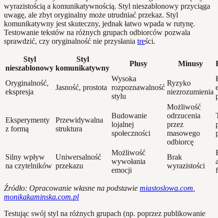
wyrazistością a komunikatywnością. Styl nieszablonowy przyciąga
uwagę, ale zbyt oryginalny może utrudniać przekaz. Styl
komunikatywny jest skuteczny, jednak łatwo wpada w rutynę.
Testowanie tekstów na różnych grupach odbiorców pozwala
sprawdzić, czy oryginalność nie przysłania
tre
ści.
Styl
Styl
Plusy
Minusy
nieszablonowy
komunikatywny
Wysoka
Oryginalność,
Ryzyko
Jasność, prostota
rozpoznawalność
ekspresja
niezrozumienia
stylu
Możliwość
Budowanie
odrzucenia
Eksperymenty
Przewidywalna
lojalnej
przez
z formą
struktura
społeczności
masowego
odbiorcę
Możliwość
Silny wpływ
Uniwersalność
Brak
wywołania
na czytelników
przekazu
wyrazistości
emocji
Źródło: Opracowanie własne na podstawie
miastoslowa.com
,
monikakaminska.com.pl
Testując swój styl na różnych grupach (np. poprzez publikowanie