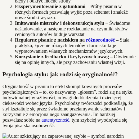
błędy i odkryć mocne strony.
Eksperymentowanie z gatunkami
– Próby pisania w
różnych formach pozwalają wyjść poza schemat i znaleźć
nowe środki wyrazu.
Imitowanie mistrzów i dekonstrukcja stylu
– Świadome
naśladowanie, a następnie rozkładanie na czynniki stylów
cenionych autorów buduje warsztat.
Regularne pisanie z naciskiem na
różnorodność
– Stała
praktyka, łączenie różnych tematów i form skutkuje
wypracowaniem własnych mechanizmów językowych.
Korzystanie z feedbacku i krytycznych uwag
– Otwieranie
się na opinię innych, ale przy zachowaniu własnej wizji.
Psychologia stylu: jak rodzi się oryginalność?
Oryginalność w pisaniu to efekt skomplikowanych procesów
psychologicznych – to, co nazywamy „głosem”, rodzi się na styku
indywidualnej wrażliwości, odwagi do błądzenia i dziecięcej
ciekawości wobec języka. Psycholodzy twórczości podkreślają, że
styl kształtuje się przez świadome przełamywanie schematów i
korzystanie z emocjonalnego zaangażowania. Im bardziej
pozwalasz sobie na
autentyczność
, tym szybciej wyodrębnia się
twoja pisarska osobowość.