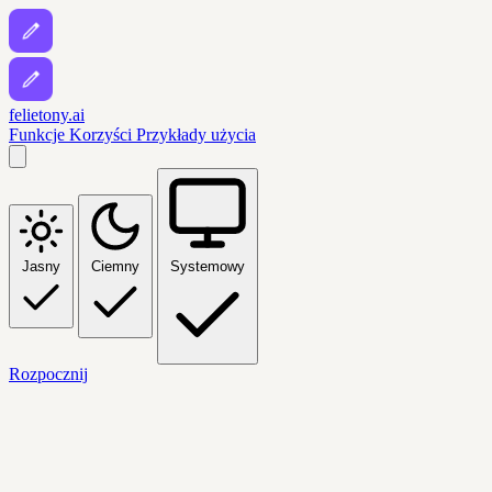
felietony.ai
Funkcje
Korzyści
Przykłady użycia
Jasny
Ciemny
Systemowy
Rozpocznij