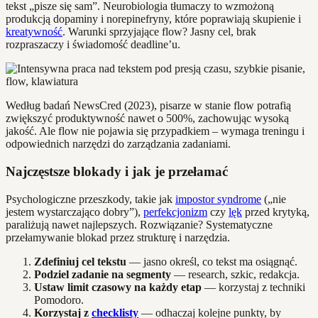
tekst „pisze się sam”. Neurobiologia tłumaczy to wzmożoną
produkcją dopaminy i norepinefryny, które poprawiają skupienie i
kreatywność
. Warunki sprzyjające flow? Jasny cel, brak
rozpraszaczy i świadomość deadline’u.
Według badań NewsCred (2023), pisarze w stanie flow potrafią
zwiększyć produktywność nawet o 500%, zachowując wysoką
jakość. Ale flow nie pojawia się przypadkiem – wymaga treningu i
odpowiednich narzędzi do zarządzania zadaniami.
Najczęstsze blokady i jak je przełamać
Psychologiczne przeszkody, takie jak
impostor syndrome
(„nie
jestem wystarczająco dobry”),
perfekcjonizm
czy
lęk
przed krytyką,
paraliżują nawet najlepszych. Rozwiązanie? Systematyczne
przełamywanie blokad przez strukturę i narzędzia.
Zdefiniuj cel tekstu
— jasno określ, co tekst ma osiągnąć.
Podziel zadanie na segmenty
— research, szkic, redakcja.
Ustaw limit czasowy na każdy etap
— korzystaj z techniki
Pomodoro.
Korzystaj z
checklisty
— odhaczaj kolejne punkty, by