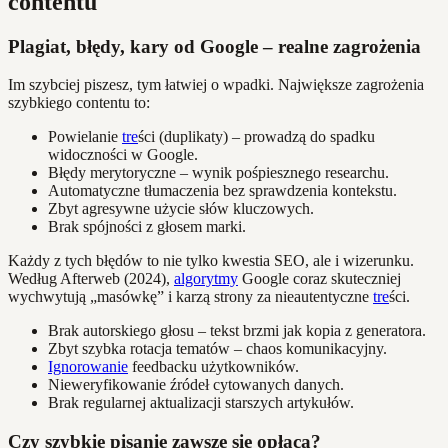
contentu
Plagiat, błędy, kary od Google – realne zagrożenia
Im szybciej piszesz, tym łatwiej o wpadki. Największe zagrożenia
szybkiego contentu to:
Powielanie
tre
ści (duplikaty) – prowadzą do spadku
widoczności w Google.
Błędy merytoryczne – wynik pośpiesznego researchu.
Automatyczne tłumaczenia bez sprawdzenia kontekstu.
Zbyt agresywne użycie słów kluczowych.
Brak spójności z głosem marki.
Każdy z tych błędów to nie tylko kwestia SEO, ale i wizerunku.
Według Afterweb (2024),
algorytmy
Google coraz skuteczniej
wychwytują „masówkę” i karzą strony za nieautentyczne
tre
ści.
Brak autorskiego głosu – tekst brzmi jak kopia z generatora.
Zbyt szybka rotacja tematów – chaos komunikacyjny.
Ignorowanie
feedbacku użytkowników.
Nieweryfikowanie źródeł cytowanych danych.
Brak regularnej aktualizacji starszych artykułów.
Czy szybkie pisanie zawsze się opłaca?