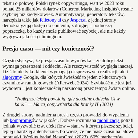
tekstu o połowę. Polski rynek copywritingu, wart w 2023 roku
ponad 25 miliardów dolarów (Coherent Marketing Insights), rośnie
szybciej niż kiedykolwiek. Automatyzacja, generatory tekstów,
narzędzia takie jak
felietony.ai
czy
Jasper
.
ai
z jednej strony
demokratyzują dostęp do contentu, z drugiej – podnoszą
poprzeczkę, bo każdy może publikować szybciej, ale nie każdy
wygrywa jakością i timingiem.
Presja czasu — mit czy konieczność?
Często słyszysz, że presja czasu to wymówka – że dobry tekst
wymaga przestrzeni i oddechu. Ale rzeczywistość wygląda inaczej.
Dziś to nie tylko klienci wymagają ekspresowych realizacji, ale i
algorytmy
Google, dla których świeżość to jeden z kluczowych
czynników rankingowych (Afterweb, 2024). Szybkość nie jest już
wyborem – jest koniecznością narzuconą przez tempo świata online.
"Najlepsze teksty powstają, gdy deadline oddycha Ci w
kark." — Marta, copywriterka dla branży IT (2024)
Z drugiej strony, nadmierna presja często prowadzi do wypalenia
lub
kompromis
ów w jakości. Dobrze rozumiana
mobilizacja
potrafi
jednak wyzwolić tzw. efekt flow – stan, w którym piszesz szybciej,
lepiej i bardziej autentycznie, bo wiesz, że nie masz czasu na jałowe
poprawki. Według badań NewsCred (2023), 60% marketerów