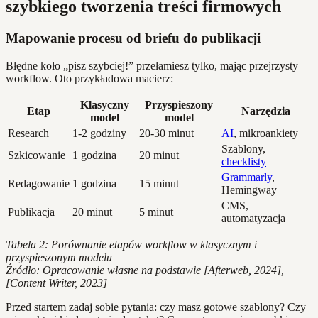
szybkiego tworzenia treści firmowych
Mapowanie procesu od briefu do publikacji
Błędne koło „pisz szybciej!” przełamiesz tylko, mając przejrzysty
workflow. Oto przykładowa macierz:
Klasyczny
Przyspieszony
Etap
Narzędzia
model
model
Research
1-2 godziny
20-30 minut
AI
, mikroankiety
Szablony,
Szkicowanie
1 godzina
20 minut
checklisty
Grammarly
,
Redagowanie
1 godzina
15 minut
Hemingway
CMS,
Publikacja
20 minut
5 minut
automatyzacja
Tabela 2: Porównanie etapów workflow w klasycznym i
przyspieszonym modelu
Źródło: Opracowanie własne na podstawie [Afterweb, 2024],
[Content Writer, 2023]
Przed startem zadaj sobie pytania: czy masz gotowe szablony? Czy