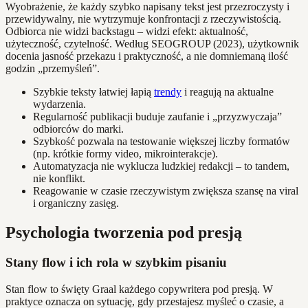
Wyobrażenie, że każdy szybko napisany tekst jest przezroczysty i
przewidywalny, nie wytrzymuje konfrontacji z rzeczywistością.
Odbiorca nie widzi backstagu – widzi efekt: aktualność,
użyteczność, czytelność. Według SEOGROUP (2023), użytkownik
docenia jasność przekazu i praktyczność, a nie domniemaną ilość
godzin „przemyśleń”.
Szybkie teksty łatwiej łapią
trendy
i reagują na aktualne
wydarzenia.
Regularność publikacji buduje zaufanie i „przyzwyczaja”
odbiorców do marki.
Szybkość pozwala na testowanie większej liczby formatów
(np. krótkie formy video, mikrointerakcje).
Automatyzacja nie wyklucza ludzkiej redakcji – to tandem,
nie konflikt.
Reagowanie w czasie rzeczywistym zwiększa szansę na viral
i organiczny zasięg.
Psychologia tworzenia pod presją
Stany flow i ich rola w szybkim pisaniu
Stan flow to święty Graal każdego copywritera pod presją. W
praktyce oznacza on sytuację, gdy przestajesz myśleć o czasie, a