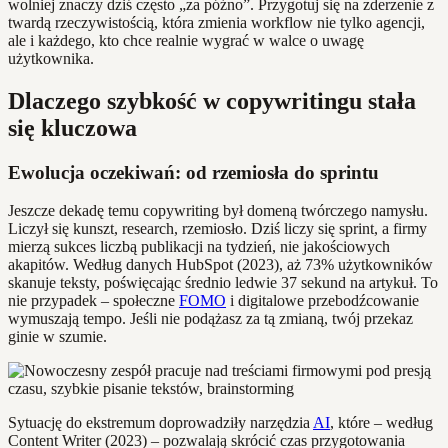
wolniej znaczy dziś często „za późno”. Przygotuj się na zderzenie z
twardą rzeczywistością, która zmienia workflow nie tylko agencji,
ale i każdego, kto chce realnie wygrać w walce o uwagę
użytkownika.
Dlaczego szybkość w copywritingu stała
się kluczowa
Ewolucja oczekiwań: od rzemiosła do sprintu
Jeszcze dekadę temu copywriting był domeną twórczego namysłu.
Liczył się kunszt, research, rzemiosło. Dziś liczy się sprint, a firmy
mierzą sukces liczbą publikacji na tydzień, nie jakościowych
akapitów. Według danych HubSpot (2023), aż 73% użytkowników
skanuje teksty, poświęcając średnio ledwie 37 sekund na artykuł. To
nie przypadek – społeczne
FOMO
i digitalowe przebodźcowanie
wymuszają tempo. Jeśli nie podążasz za tą zmianą, twój przekaz
ginie w szumie.
Sytuację do ekstremum doprowadziły narzędzia
AI
, które – według
Content Writer (2023) – pozwalają skrócić czas przygotowania