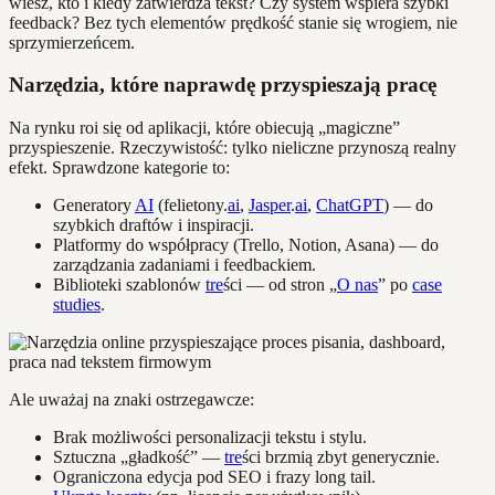
wiesz, kto i kiedy zatwierdza tekst? Czy system wspiera szybki
feedback? Bez tych elementów prędkość stanie się wrogiem, nie
sprzymierzeńcem.
Narzędzia, które naprawdę przyspieszają pracę
Na rynku roi się od aplikacji, które obiecują „magiczne”
przyspieszenie. Rzeczywistość: tylko nieliczne przynoszą realny
efekt. Sprawdzone kategorie to:
Generatory
AI
(felietony.
ai
,
Jasper
.
ai
,
ChatGPT
) — do
szybkich draftów i inspiracji.
Platformy do współpracy (Trello, Notion, Asana) — do
zarządzania zadaniami i feedbackiem.
Biblioteki szablonów
tre
ści — od stron „
O nas
” po
case
studies
.
Ale uważaj na znaki ostrzegawcze:
Brak możliwości personalizacji tekstu i stylu.
Sztuczna „gładkość” —
tre
ści brzmią zbyt generycznie.
Ograniczona edycja pod SEO i frazy long tail.