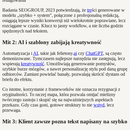
Badania SEOGROUP, 2023 potwierdzają, że
tre
ści generowane w
modelu „szybko + system”, połączone z profesjonalną redakcją,
osiągają lepsze wyniki konwersji niż wielokrotnie poprawiane, lecz
rozciągane w czasie. Klucz to jasny workflow, a nie liczba godzin
spędzonych nad tekstem.
Mit 2: AI i szablony zabijają kreatywność
Automatyzacja i
AI
, takie jak felietony.
ai
czy
ChatGPT
, są często
demonizowane. Tymczasem najlepsze narzędzia nie zastępują, lecz
wspierają
kreatywność
. Umożliwiają generowanie pomysłów,
szybkie burze mózgów, a nawet personalizację stylu pod daną grupę
odbiorców. Zamiast powielać banały, pozwalają skrócić dystans od
briefu do efektu.
Co istotne, korzystanie z frameworków nie oznacza rezygnacji z
oryginalności. To raczej mapa, która pozwala omijać mielizny
twórczego zastoju i skupić się na najważniejszych aspektach
przekazu. Gdy czas goni, gotowe struktury to nie
wstyd
, lecz
przewaga.
Mit 3: Klient zawsze pozna tekst napisany na szybko