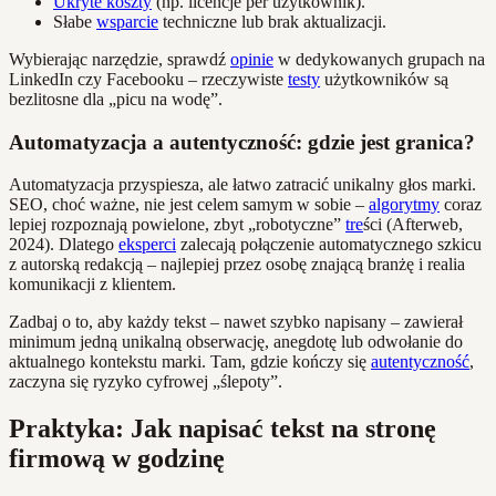
Ukryte koszty
(np. licencje per użytkownik).
Słabe
wsparcie
techniczne lub brak aktualizacji.
Wybierając narzędzie, sprawdź
opinie
w dedykowanych grupach na
LinkedIn czy Facebooku – rzeczywiste
testy
użytkowników są
bezlitosne dla „picu na wodę”.
Automatyzacja a autentyczność: gdzie jest granica?
Automatyzacja przyspiesza, ale łatwo zatracić unikalny głos marki.
SEO, choć ważne, nie jest celem samym w sobie –
algorytmy
coraz
lepiej rozpoznają powielone, zbyt „robotyczne”
tre
ści (Afterweb,
2024). Dlatego
eksperci
zalecają połączenie automatycznego szkicu
z autorską redakcją – najlepiej przez osobę znającą branżę i realia
komunikacji z klientem.
Zadbaj o to, aby każdy tekst – nawet szybko napisany – zawierał
minimum jedną unikalną obserwację, anegdotę lub odwołanie do
aktualnego kontekstu marki. Tam, gdzie kończy się
autentyczność
,
zaczyna się ryzyko cyfrowej „ślepoty”.
Praktyka: Jak napisać tekst na stronę
firmową w godzinę