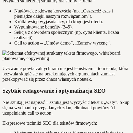
Przykład skutecznej struktury dla strony „Oferta”:
Nagłówek z główną korzyścią (np. „Oszczędź czas i
pieniądze dzięki naszym rozwiązaniom”).
Krótki wstęp wyjaśniający, dla kogo jest oferta.
Wypunktowane benefity (3–5).
Sekcja z dowodem społecznym (np. cytat klienta, liczba
realizacji).
Call to action – „Umów demo”, „Zamów wycenę”.
Używanie powtarzalnych ram nie jest lenistwem – to metoda, która
pozwala skupić się na przekonujących argumentach zamiast
przekopywać się przez chaos własnych notatek.
Szybkie redagowanie i optymalizacja SEO
Nie sztuką jest napisać – sztuką jest wyczyścić tekst z „waty”. Skup
się na wycinaniu przegadanych zdań, eliminacji powtórzeń i
uzupełnianiu call to action.
Ekspresowe techniki SEO dla tekstów firmowych: