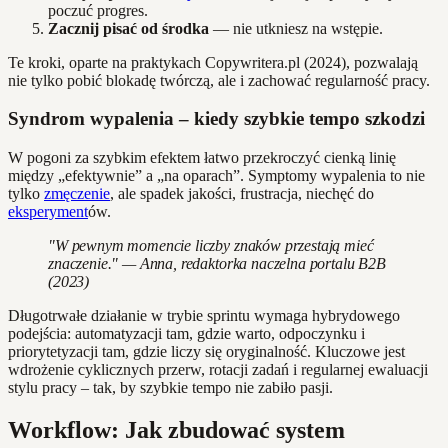
poczuć progres.
Zacznij pisać od środka
— nie utkniesz na wstępie.
Te kroki, oparte na praktykach Copywritera.pl (2024), pozwalają
nie tylko pobić blokadę twórczą, ale i zachować regularność pracy.
Syndrom wypalenia – kiedy szybkie tempo szkodzi
W pogoni za szybkim efektem łatwo przekroczyć cienką linię
między „efektywnie” a „na oparach”. Symptomy wypalenia to nie
tylko
zmęczenie
, ale spadek jakości, frustracja, niechęć do
eksperyment
ów.
"W pewnym momencie liczby znaków przestają mieć
znaczenie." — Anna, redaktorka naczelna portalu B2B
(2023)
Długotrwałe działanie w trybie sprintu wymaga hybrydowego
podejścia: automatyzacji tam, gdzie warto, odpoczynku i
priorytetyzacji tam, gdzie liczy się oryginalność. Kluczowe jest
wdrożenie cyklicznych przerw, rotacji zadań i regularnej ewaluacji
stylu pracy – tak, by szybkie tempo nie zabiło pasji.
Workflow: Jak zbudować system