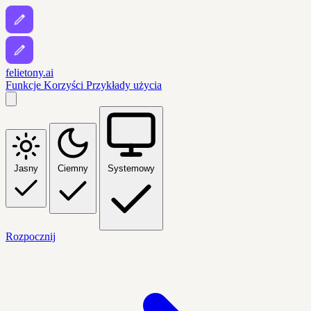
felietony.ai
Funkcje
Korzyści
Przykłady użycia
Jasny
Ciemny
Systemowy
Rozpocznij