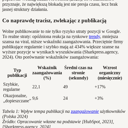
przyznaje, że największą blokadą jest nie presja czasu, lecz brak
jasnej struktury działania.
Co naprawdę tracisz, zwlekając z publikacją
Wolne publikowanie to nie tylko ryzyko utraty pozycji w Google.
To realne straty: opóźniona reakcja na rynkowe
trendy
, mniejsza
szansa na viral, niższe wskaźniki zaangażowania. Przeciętnie firmy
publikujące regularnie i szybko mają aż 434% większe szanse na
wyższe pozycje w wynikach wyszukiwania (Sharkpress.agency,
2024). Oto porównanie wskaźników zaangażowania:
Wskaźnik
Średni czas na
Wzrost
Typ
zaangażowania
stronie
organiczny
publikacji
(%)
(sekundy)
(miesięcznie)
Szybkie,
22,1
49
+17%
regularne
Okazjonalne,
9,6
24
+3%
„dopieszczane”
Tabela 1: Wpływ tempa publikacji na
zaangażowanie
użytkowników
(Polska 2024)
Źródło: Opracowanie własne na podstawie [HubSpot, 2023],
[Sharkpress.agency, 2024]