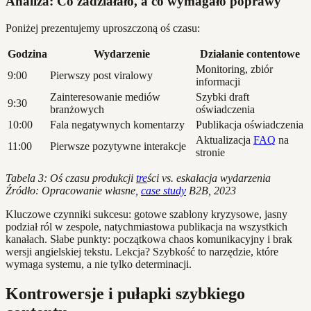
Analiza: Co zadziałało, a co wymagało poprawy
Poniżej prezentujemy uproszczoną oś czasu:
Godzina
Wydarzenie
Działanie contentowe
Monitoring, zbiór
9:00
Pierwszy post viralowy
informacji
Zainteresowanie mediów
Szybki draft
9:30
branżowych
oświadczenia
10:00
Fala negatywnych komentarzy
Publikacja oświadczenia
Aktualizacja
FAQ
na
11:00
Pierwsze pozytywne interakcje
stronie
Tabela 3: Oś czasu produkcji
tre
ści vs. eskalacja wydarzenia
Źródło: Opracowanie własne,
case study
B2B, 2023
Kluczowe czynniki sukcesu: gotowe szablony kryzysowe, jasny
podział ról w zespole, natychmiastowa publikacja na wszystkich
kanałach. Słabe punkty: początkowa chaos komunikacyjny i brak
wersji angielskiej tekstu. Lekcja? Szybkość to narzędzie, które
wymaga systemu, a nie tylko determinacji.
Kontrowersje i pułapki szybkiego