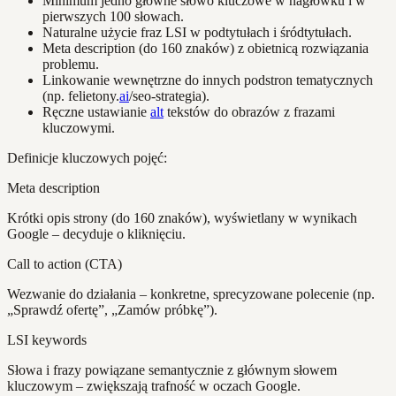
Minimum jedno główne słowo kluczowe w nagłówku i w
pierwszych 100 słowach.
Naturalne użycie fraz LSI w podtytułach i śródtytułach.
Meta description (do 160 znaków) z obietnicą rozwiązania
problemu.
Linkowanie wewnętrzne do innych podstron tematycznych
(np. felietony.
ai
/seo-strategia).
Ręczne ustawianie
alt
tekstów do obrazów z frazami
kluczowymi.
Definicje kluczowych pojęć:
Meta description
Krótki opis strony (do 160 znaków), wyświetlany w wynikach
Google – decyduje o kliknięciu.
Call to action (CTA)
Wezwanie do działania – konkretne, sprecyzowane polecenie (np.
„Sprawdź ofertę”, „Zamów próbkę”).
LSI keywords
Słowa i frazy powiązane semantycznie z głównym słowem
kluczowym – zwiększają trafność w oczach Google.