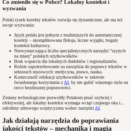
Co zmieniło się w Polsce? Lokalny kontekst i
wyzwania
Polski rynek korekty tekstów rozwija się dynamicznie, ale ma też
swoje wyzwania:
Język polski jest jednym z trudniejszych do automatycznej
korekty – skomplikowana fleksja, liczne wyjątki, bogaty
kontekst kulturowy.
Niewystarczająca liczba specjalistycznych narzędzi “szytych
na miarę” polskich użytkowników.
Brak wsparcia dla lokalnych dialektów i regionalizmów.
Rośnie zapotrzebowanie na narzędzia do poprawy tekstów w
sektorach niszowych: medycyna, prawo, nauka.
Konieczność edukacji użytkowników w zakresie
świadomego korzystania z
AI
, by nie gubić własnego stylu na
rzecz bezdusznej poprawności.
Zmiany technologiczne pozwoliły Polakom pisać szybciej i
efektywniej, ale lokalny kontekst wymaga wciąż czujnego oka i...
odrobiny zdrowego sceptycyzmu wobec narzędzi
AI
.
Jak działają narzędzia do poprawiania
jakości tekstów – mechanika i magia