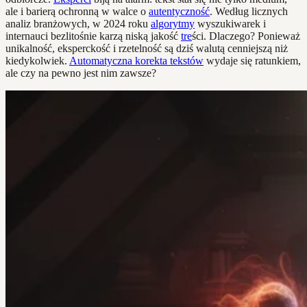
ale i barierą ochronną w walce o
autentyczność
. Według licznych
analiz branżowych, w 2024 roku
algorytmy
wyszukiwarek i
internauci bezlitośnie karzą niską jakość
tre
ści. Dlaczego? Ponieważ
unikalność, eksperckość i rzetelność są dziś walutą cenniejszą niż
kiedykolwiek.
Automatyczna korekta tekstów
wydaje się ratunkiem,
ale czy na pewno jest nim zawsze?