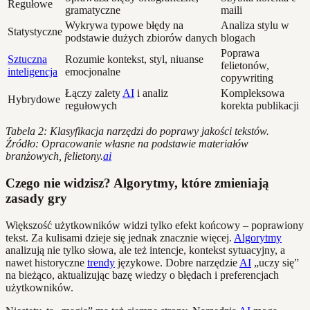
Regułowe
gramatyczne
maili
Wykrywa typowe błędy na
Analiza stylu w
Statystyczne
podstawie dużych zbiorów danych
blogach
Poprawa
Sztuczna
Rozumie kontekst, styl, niuanse
felietonów,
inteligencja
emocjonalne
copywriting
Łączy zalety
AI
i analiz
Kompleksowa
Hybrydowe
regułowych
korekta publikacji
Tabela 2: Klasyfikacja narzędzi do poprawy jakości tekstów.
Źródło: Opracowanie własne na podstawie materiałów
branżowych, felietony.
ai
Czego nie widzisz? Algorytmy, które zmieniają
zasady gry
Większość użytkowników widzi tylko efekt końcowy – poprawiony
tekst. Za kulisami dzieje się jednak znacznie więcej.
Algorytmy
analizują nie tylko słowa, ale też intencje, kontekst sytuacyjny, a
nawet historyczne
trendy
językowe. Dobre narzędzie
AI
„uczy się”
na bieżąco, aktualizując bazę wiedzy o błędach i preferencjach
użytkowników.