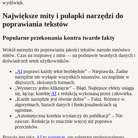
wydźwięk.
Największe mity i pułapki narzędzi do
poprawiania tekstów
Popularne przekonania kontra twarde fakty
Wokół narzędzi do poprawiania jakości tekstów narosło mnóstwo
mitów. Czas na rozprawę z nimi — na podstawie twardych danych i
doświadczeń setek użytkowników.
„
AI
poprawi każdy tekst bezbłędnie” – Nieprawda. Żadne
narzędzie nie wyłapie wszystkich niuansów, szczególnie w
dłuższych, złożonych formach.
„Wystarczy jedno kliknięcie” – Błąd. Najlepsze efekty osiąga
się, łącząc korektę
AI
z redakcją wykonaną przez człowieka.
„Każde narzędzie jest równie dobre” – Fałsz. Różnice w
algorytmach, bazach danych i funkcjonalnościach są
ogromne.
„Automatyczna korekta wystarczy do publikacji” – Nie
zawsze. Redakcja to znacznie więcej niż poprawa
przecinków.
Prawda jest taka:
AI
to
wsparcie
, nie substytut profesjonalnego