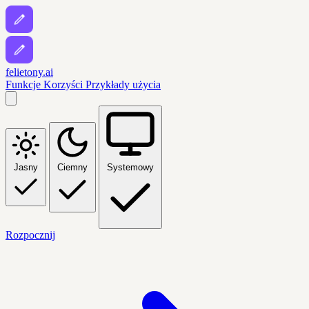
felietony.ai
Funkcje
Korzyści
Przykłady użycia
Jasny
Ciemny
Systemowy
Rozpocznij