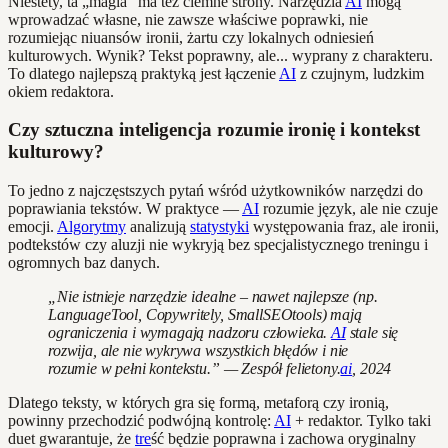
Niestety, ta „magia” ma też ciemne strony. Narzędzia
AI
mogą
wprowadzać własne, nie zawsze właściwe poprawki, nie
rozumiejąc niuansów ironii, żartu czy lokalnych odniesień
kulturowych. Wynik? Tekst poprawny, ale... wyprany z charakteru.
To dlatego najlepszą praktyką jest łączenie
AI
z czujnym, ludzkim
okiem redaktora.
Czy sztuczna inteligencja rozumie ironię i kontekst
kulturowy?
To jedno z najczęstszych pytań wśród użytkowników narzędzi do
poprawiania tekstów. W praktyce —
AI
rozumie język, ale nie czuje
emocji.
Algorytmy
analizują
statystyki
występowania fraz, ale ironii,
podtekstów czy aluzji nie wykryją bez specjalistycznego treningu i
ogromnych baz danych.
„Nie istnieje narzędzie idealne – nawet najlepsze (np.
LanguageTool, Copywritely, SmallSEOtools) mają
ograniczenia i wymagają nadzoru człowieka.
AI
stale się
rozwija, ale nie wykrywa wszystkich błędów i nie
rozumie w pełni kontekstu.” — Zespół felietony.
ai
, 2024
Dlatego teksty, w których gra się formą, metaforą czy ironią,
powinny przechodzić podwójną kontrolę:
AI
+ redaktor. Tylko taki
duet gwarantuje, że
tre
ść będzie poprawna i zachowa oryginalny