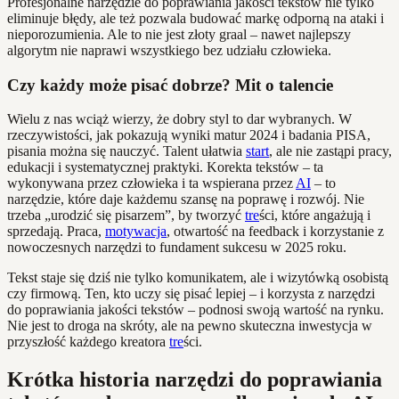
Profesjonalne narzędzie do poprawiania jakości tekstów nie tylko
eliminuje błędy, ale też pozwala budować markę odporną na ataki i
nieporozumienia. Ale to nie jest złoty graal – nawet najlepszy
algorytm nie naprawi wszystkiego bez udziału człowieka.
Czy każdy może pisać dobrze? Mit o talencie
Wielu z nas wciąż wierzy, że dobry styl to dar wybranych. W
rzeczywistości, jak pokazują wyniki matur 2024 i badania PISA,
pisania można się nauczyć. Talent ułatwia
start
, ale nie zastąpi pracy,
edukacji i systematycznej praktyki. Korekta tekstów – ta
wykonywana przez człowieka i ta wspierana przez
AI
– to
narzędzie, które daje każdemu szansę na poprawę i rozwój. Nie
trzeba „urodzić się pisarzem”, by tworzyć
tre
ści, które angażują i
sprzedają. Praca,
motywacja
, otwartość na feedback i korzystanie z
nowoczesnych narzędzi to fundament sukcesu w 2025 roku.
Tekst staje się dziś nie tylko komunikatem, ale i wizytówką osobistą
czy firmową. Ten, kto uczy się pisać lepiej – i korzysta z narzędzi
do poprawiania jakości tekstów – podnosi swoją wartość na rynku.
Nie jest to droga na skróty, ale na pewno skuteczna inwestycja w
przyszłość każdego kreatora
tre
ści.
Krótka historia narzędzi do poprawiania