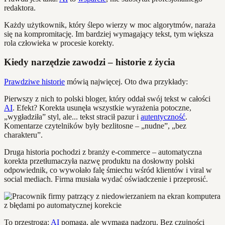
redaktora.
Każdy użytkownik, który ślepo wierzy w moc algorytmów, naraża
się na kompromitację. Im bardziej wymagający tekst, tym większa
rola człowieka w procesie korekty.
Kiedy narzędzie zawodzi – historie z życia
Prawdziwe historie
mówią najwięcej. Oto dwa przykłady:
Pierwszy z nich to polski bloger, który oddał swój tekst w całości
AI
. Efekt? Korekta usunęła wszystkie wyrażenia potoczne,
„wygładziła” styl, ale... tekst stracił pazur i
autentyczność
.
Komentarze czytelników były bezlitosne – „nudne”, „bez
charakteru”.
Druga historia pochodzi z branży e-commerce – automatyczna
korekta przetłumaczyła nazwę produktu na dosłowny polski
odpowiednik, co wywołało falę śmiechu wśród klientów i viral w
social mediach. Firma musiała wydać oświadczenie i przeprosić.
To przestroga:
AI
pomaga, ale wymaga nadzoru. Bez czujności