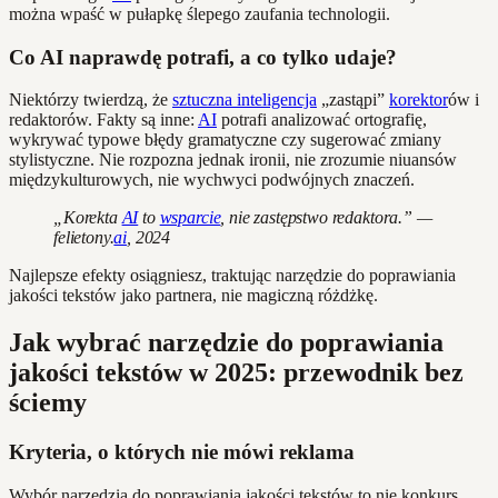
można wpaść w pułapkę ślepego zaufania technologii.
Co AI naprawdę potrafi, a co tylko udaje?
Niektórzy twierdzą, że
sztuczna inteligencja
„zastąpi”
korektor
ów i
redaktorów. Fakty są inne:
AI
potrafi analizować ortografię,
wykrywać typowe błędy gramatyczne czy sugerować zmiany
stylistyczne. Nie rozpozna jednak ironii, nie zrozumie niuansów
międzykulturowych, nie wychwyci podwójnych znaczeń.
„Korekta
AI
to
wsparcie
, nie zastępstwo redaktora.” —
felietony.
ai
, 2024
Najlepsze efekty osiągniesz, traktując narzędzie do poprawiania
jakości tekstów jako partnera, nie magiczną różdżkę.
Jak wybrać narzędzie do poprawiania
jakości tekstów w 2025: przewodnik bez
ściemy
Kryteria, o których nie mówi reklama
Wybór narzędzia do poprawiania jakości tekstów to nie konkurs