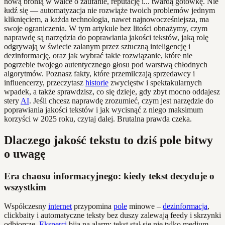
nową bronią w walce o zaufanie, reputację i... twardą gotówkę. Nie
łudź się — automatyzacja nie rozwiąże twoich problemów jednym
kliknięciem, a każda technologia, nawet najnowocześniejsza, ma
swoje ograniczenia. W tym artykule bez litości obnażymy, czym
naprawdę są narzędzia do poprawiania jakości tekstów, jaką rolę
odgrywają w świecie zalanym przez sztuczną inteligencję i
dezinformację, oraz jak wybrać takie rozwiązanie, które nie
pogrzebie twojego autentycznego głosu pod warstwą chłodnych
algorytmów. Poznasz fakty, które przemilczają sprzedawcy i
influencerzy, przeczytasz
historie
zwycięstw i spektakularnych
wpadek, a także sprawdzisz, co się dzieje, gdy zbyt mocno oddajesz
stery
AI
. Jeśli chcesz naprawdę zrozumieć, czym jest narzędzie do
poprawiania jakości tekstów i jak wycisnąć z niego maksimum
korzyści w 2025 roku, czytaj dalej. Brutalna prawda czeka.
Dlaczego jakość tekstu to dziś pole bitwy
o uwagę
Era chaosu informacyjnego: kiedy tekst decyduje o
wszystkim
Współczesny
internet
przypomina
pole
minowe –
dezinformacja
,
clickbaity i automatyczne teksty bez duszy zalewają feedy i skrzynki
odbiorcze.
Eksperci
biją na alarm: tekst stał się nie tylko medium,