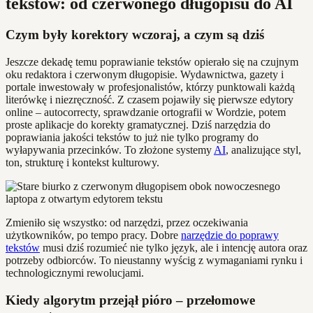
tekstów: od czerwonego długopisu do AI
Czym były korektory wczoraj, a czym są dziś
Jeszcze dekadę temu poprawianie tekstów opierało się na czujnym
oku redaktora i czerwonym długopisie. Wydawnictwa, gazety i
portale inwestowały w profesjonalistów, którzy punktowali każdą
literówkę i niezręczność. Z czasem pojawiły się pierwsze edytory
online – autocorrecty, sprawdzanie ortografii w Wordzie, potem
proste aplikacje do korekty gramatycznej. Dziś narzędzia do
poprawiania jakości tekstów to już nie tylko programy do
wyłapywania przecinków. To złożone systemy
AI
, analizujące styl,
ton, strukturę i kontekst kulturowy.
Zmieniło się wszystko: od narzędzi, przez oczekiwania
użytkowników, po tempo pracy. Dobre
narzędzie do poprawy
tekstów
musi dziś rozumieć nie tylko język, ale i intencję autora oraz
potrzeby odbiorców. To nieustanny wyścig z wymaganiami rynku i
technologicznymi rewolucjami.
Kiedy algorytm przejął pióro – przełomowe