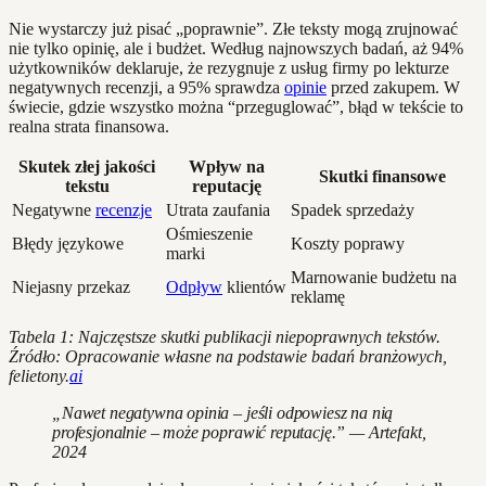
Nie wystarczy już pisać „poprawnie”. Złe teksty mogą zrujnować
nie tylko opinię, ale i budżet. Według najnowszych badań, aż 94%
użytkowników deklaruje, że rezygnuje z usług firmy po lekturze
negatywnych recenzji, a 95% sprawdza
opinie
przed zakupem. W
świecie, gdzie wszystko można “przeguglować”, błąd w tekście to
realna strata finansowa.
Skutek złej jakości
Wpływ na
Skutki finansowe
tekstu
reputację
Negatywne
recenzje
Utrata zaufania
Spadek sprzedaży
Ośmieszenie
Błędy językowe
Koszty poprawy
marki
Marnowanie budżetu na
Niejasny przekaz
Odpływ
klientów
reklamę
Tabela 1: Najczęstsze skutki publikacji niepoprawnych tekstów.
Źródło: Opracowanie własne na podstawie badań branżowych,
felietony.
ai
„Nawet negatywna opinia – jeśli odpowiesz na nią
profesjonalnie – może poprawić reputację.” — Artefakt,
2024