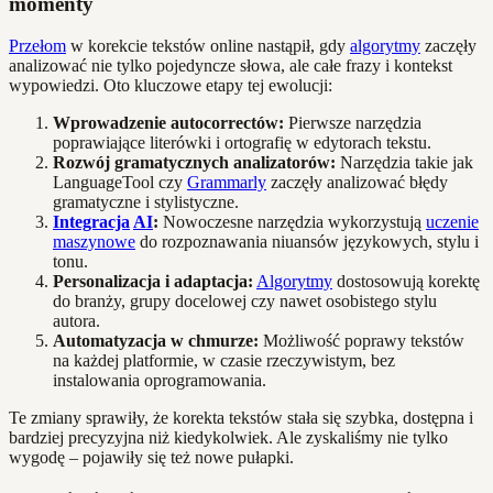
momenty
Przełom
w korekcie tekstów online nastąpił, gdy
algorytmy
zaczęły
analizować nie tylko pojedyncze słowa, ale całe frazy i kontekst
wypowiedzi. Oto kluczowe etapy tej ewolucji:
Wprowadzenie autocorrectów:
Pierwsze narzędzia
poprawiające literówki i ortografię w edytorach tekstu.
Rozwój gramatycznych analizatorów:
Narzędzia takie jak
LanguageTool czy
Grammarly
zaczęły analizować błędy
gramatyczne i stylistyczne.
Integracja
AI
:
Nowoczesne narzędzia wykorzystują
uczenie
maszynowe
do rozpoznawania niuansów językowych, stylu i
tonu.
Personalizacja i adaptacja:
Algorytmy
dostosowują korektę
do branży, grupy docelowej czy nawet osobistego stylu
autora.
Automatyzacja w chmurze:
Możliwość poprawy tekstów
na każdej platformie, w czasie rzeczywistym, bez
instalowania oprogramowania.
Te zmiany sprawiły, że korekta tekstów stała się szybka, dostępna i
bardziej precyzyjna niż kiedykolwiek. Ale zyskaliśmy nie tylko
wygodę – pojawiły się też nowe pułapki.