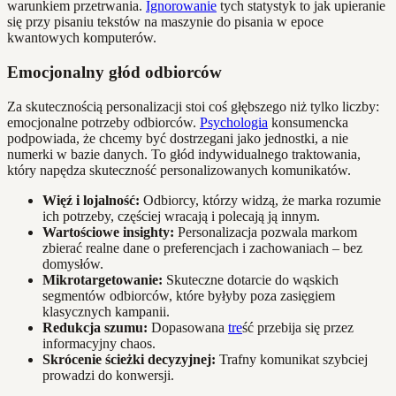
warunkiem przetrwania.
Ignorowanie
tych statystyk to jak upieranie
się przy pisaniu tekstów na maszynie do pisania w epoce
kwantowych komputerów.
Emocjonalny głód odbiorców
Za skutecznością personalizacji stoi coś głębszego niż tylko liczby:
emocjonalne potrzeby odbiorców.
Psychologia
konsumencka
podpowiada, że chcemy być dostrzegani jako jednostki, a nie
numerki w bazie danych. To głód indywidualnego traktowania,
który napędza skuteczność personalizowanych komunikatów.
Więź i lojalność:
Odbiorcy, którzy widzą, że marka rozumie
ich potrzeby, częściej wracają i polecają ją innym.
Wartościowe insighty:
Personalizacja pozwala markom
zbierać realne dane o preferencjach i zachowaniach – bez
domysłów.
Mikrotargetowanie:
Skuteczne dotarcie do wąskich
segmentów odbiorców, które byłyby poza zasięgiem
klasycznych kampanii.
Redukcja szumu:
Dopasowana
tre
ść przebija się przez
informacyjny chaos.
Skrócenie ścieżki decyzyjnej:
Trafny komunikat szybciej
prowadzi do konwersji.