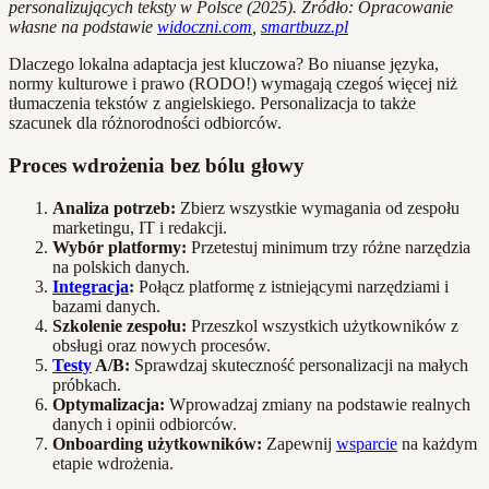
personalizujących teksty w Polsce (2025). Źródło: Opracowanie
własne na podstawie
widoczni.com
,
smartbuzz.pl
Dlaczego lokalna adaptacja jest kluczowa? Bo niuanse języka,
normy kulturowe i prawo (RODO!) wymagają czegoś więcej niż
tłumaczenia tekstów z angielskiego. Personalizacja to także
szacunek dla różnorodności odbiorców.
Proces wdrożenia bez bólu głowy
Analiza potrzeb:
Zbierz wszystkie wymagania od zespołu
marketingu, IT i redakcji.
Wybór platformy:
Przetestuj minimum trzy różne narzędzia
na polskich danych.
Integracja
:
Połącz platformę z istniejącymi narzędziami i
bazami danych.
Szkolenie zespołu:
Przeszkol wszystkich użytkowników z
obsługi oraz nowych procesów.
Testy
A/B:
Sprawdzaj skuteczność personalizacji na małych
próbkach.
Optymalizacja:
Wprowadzaj zmiany na podstawie realnych
danych i opinii odbiorców.
Onboarding użytkowników:
Zapewnij
wsparcie
na każdym
etapie wdrożenia.