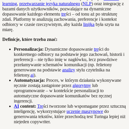
learning
,
przetwarzanie języka naturalnego
(
NLP
) oraz integrację z
bazami danych użytkowników, pozwalające na dynamiczne
dopasowanie każdego elementu
tre
ści – od tonu aż po strukturę
zdań. Platformy te analizują zachowania, preferencje i kontekst
odbiorcy w czasie rzeczywistym, aby każda
linijka
była szyta na
miarę.
Definicje, które trzeba znać:
Personalizacja:
Dynamiczne dopasowanie
tre
ści do
konkretnego odbiorcy na podstawie jego zachowań, historii i
preferencji – nie tylko imię w nagłówku, lecz prawdziwe
przełamywanie schematów komunikacji (np. felietony
generowane na podstawie
analizy
stylu czytelnika na
felietony.
ai
).
Automatyzacja:
Proces, w którym działania wykonywane
ręcznie zostają zastąpione przez
algorytmy
lub
oprogramowanie – w kontekście personalizacji to
automatyczne dopasowanie komunikatów bez ręcznej
ingerencji.
AI
content:
Tre
ści tworzone lub wspomagane przez sztuczną
inteligencję, wykorzystujące
uczenie maszynowe
do
generowania tekstów, które przechodzą test Turinga lepiej niż
niejeden copywriter.