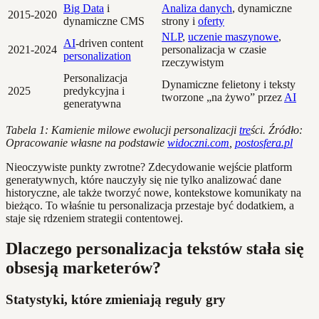
Big Data
i
Analiza danych
, dynamiczne
2015-2020
dynamiczne CMS
strony i
oferty
NLP
,
uczenie maszynowe
,
AI
-driven content
2021-2024
personalizacja w czasie
personalization
rzeczywistym
Personalizacja
Dynamiczne felietony i teksty
2025
predykcyjna i
tworzone „na żywo” przez
AI
generatywna
Tabela 1: Kamienie milowe ewolucji personalizacji
tre
ści. Źródło:
Opracowanie własne na podstawie
widoczni.com
,
postosfera.pl
Nieoczywiste punkty zwrotne? Zdecydowanie wejście platform
generatywnych, które nauczyły się nie tylko analizować dane
historyczne, ale także tworzyć nowe, kontekstowe komunikaty na
bieżąco. To właśnie tu personalizacja przestaje być dodatkiem, a
staje się rdzeniem strategii contentowej.
Dlaczego personalizacja tekstów stała się
obsesją marketerów?
Statystyki, które zmieniają reguły gry