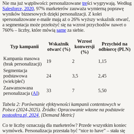
Nie ma już wątpliwości: personalizowane
tre
ści wygrywają. Według
Salesforce, 2020
, 97% marketerów zauważa wymierną poprawę
wyników biznesowych dzięki personalizacji. Z kolei
spersonalizowane e-maile mają aż o 26% wyższy wskaźnik otwarć,
a segmentacja może przełożyć się na wzrost przychodów nawet o
760% – liczby, które mówią
same
za siebie.
Wzrost
Wskaźnik
Przychód na
Typ kampanii
konwersji
otwarć (%)
odbiorcę (PLN)
(%)
Kampania masowa
19
2
1,15
(brak personalizacji)
Segmentacja
podstawowa
24
3,5
2,45
(wiek/płeć)
Zaawansowana
33
7
5,50
personalizacja (
AI
)
Tabela 2: Porównanie efektywności kampanii contentowych w
Polsce (2024-2025). Źródło: Opracowanie własne na podstawie
postosfera.pl, 2024
, [Demand Metric]
Co te liczby oznaczają dla marketerów? Przede wszystkim koniec
wymówek. Personalizacja przestała być “nice to have” – stała się