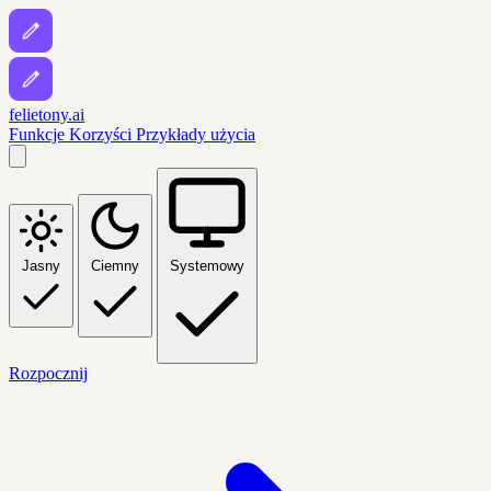
felietony.ai
Funkcje
Korzyści
Przykłady użycia
Jasny
Ciemny
Systemowy
Rozpocznij