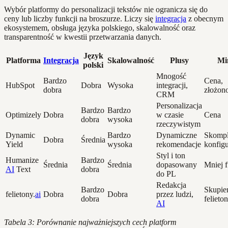
Wybór platformy do personalizacji tekstów nie ogranicza się do
ceny lub liczby funkcji na broszurze. Liczy się
integracja
z obecnym
ekosystemem, obsługa języka polskiego, skalowalność oraz
transparentność w kwestii przetwarzania danych.
Język
Platforma
Integracja
Skalowalność
Plusy
Mi
polski
Mnogość
Bardzo
Cena,
HubSpot
Dobra
Wysoka
integracji,
dobra
złożon
CRM
Personalizacja
Bardzo
Bardzo
Optimizely
Dobra
w czasie
Cena
dobra
wysoka
rzeczywistym
Dynamic
Bardzo
Dynamiczne
Skomp
Dobra
Średnia
Yield
wysoka
rekomendacje
konfigu
Styl i ton
Humanize
Bardzo
Średnia
Średnia
dopasowany
Mniej f
AI
Text
dobra
do PL
Redakcja
Bardzo
Skupie
felietony.
ai
Dobra
Dobra
przez ludzi,
dobra
felieto
AI
Tabela 3: Porównanie najważniejszych cech platform