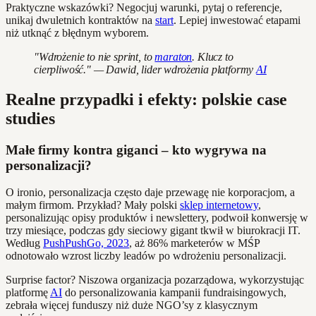
Praktyczne wskazówki? Negocjuj warunki, pytaj o referencje,
unikaj dwuletnich kontraktów na
start
. Lepiej inwestować etapami
niż utknąć z błędnym wyborem.
"Wdrożenie to nie sprint, to
maraton
. Klucz to
cierpliwość." — Dawid, lider wdrożenia platformy
AI
Realne przypadki i efekty: polskie case
studies
Małe firmy kontra giganci – kto wygrywa na
personalizacji?
O ironio, personalizacja często daje przewagę nie korporacjom, a
małym firmom. Przykład? Mały polski
sklep internetowy
,
personalizując opisy produktów i newslettery, podwoił konwersję w
trzy miesiące, podczas gdy sieciowy gigant tkwił w biurokracji IT.
Według
PushPushGo, 2023
, aż 86% marketerów w MŚP
odnotowało wzrost liczby leadów po wdrożeniu personalizacji.
Surprise factor? Niszowa organizacja pozarządowa, wykorzystując
platformę
AI
do personalizowania kampanii fundraisingowych,
zebrała więcej funduszy niż duże NGO’sy z klasycznym