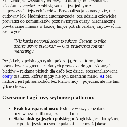
Złudzenie, że wystarczy wdrożyć platformę do personalizacji
tekstów i sprzedaż „zrobi się sama”, jest jednym z
najpowszechniejszych błędów. Personalizacja to narzędzie, nie
cudowny lek. Nadmierna automatyzacja, bez udziału człowieka,
prowadzi do komunikatów pozbawionych duszy. Mechaniczne
powtarzanie imienia w każdej linijce potrafi bardziej zirytować niż
zachwycić.
"Nie każda personalizacja to sukces. Czasem to tylko
dobrze ukryta pułapka." — Ola, praktyczka content
marketingu
Przykłady z polskiego rynku pokazują, że platformy bez
prawidłowej segmentacji danych prowadzą do groteskowych
błędów – reklama pieluch dla osób bez dzieci, spersonalizowane
oferty
dla ludzi, którzy nigdy nie byli klientami marki.
AI
bez
nadzoru jest jak samochód bez kierownicy – pojedzie, ale nie tam,
gdzie chcesz.
Czerwone flagi przy wyborze platformy
Brak transparentności:
Jeśli nie wiesz, jakie dane
przetwarza platforma, czas na alarm.
Słaba obsługa języka polskiego:
Angielski jest domyślny,
ale polski język ma swoje pułapki – sprawdź jakość