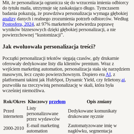
Mit, że personalizacja ogranicza się do wrzucenia imienia odbiorcy
do tytułu maila, utrzymuje się zaskakująco długo. Tymczasem
badania pokazują, że prawdziwa personalizacja wymaga głębokiej
analizy
danych i realnego zrozumienia potrzeb odbiorców. Według
Postosfera, 2024
, aż 97% marketerów potwierdza poprawę
wyników biznesowych dzięki głębokiej personalizacji, a nie
powierzchownej “kustomizacji”.
Jak ewoluowała personalizacja treści?
Początki personalizacji tekstów sięgają czasów, gdy drukarnie
oferowały dedykowane listy dla klientów premium. Wraz z
wejściem marketing automation, personalizacja stała się narzędziem
masowym, lecz często powierzchownym. Dopiero era
AI
, z
platformami takimi jak HubSpot, Dynamic Yield, czy felietony.
ai
,
pozwoliła na rzeczywistą personalizację w skali, która była
wcześniej niemożliwa.
Rok/Okres
Kluczowy
przełom
Opis zmiany
Listy
Przed
Dedykowane komunikaty
personalizowane
internetem
drukowane ręcznie
przez wydawców
E-mail marketing
Zautomatyzowane imię w
2000-2010
automation
nagłówku, segmentacja