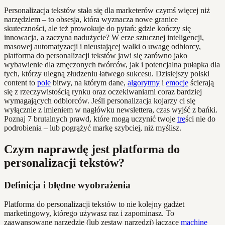
Personalizacja tekstów stała się dla marketerów czymś więcej niż
narzędziem – to obsesja, która wyznacza nowe granice
skuteczności, ale też prowokuje do pytań: gdzie kończy się
innowacja, a zaczyna nadużycie? W erze sztucznej inteligencji,
masowej automatyzacji i nieustającej walki o uwagę odbiorcy,
platforma do personalizacji tekstów jawi się zarówno jako
wybawienie dla zmęczonych twórców, jak i potencjalna pułapka dla
tych, którzy ulegną złudzeniu łatwego sukcesu. Dzisiejszy polski
content to
pole
bitwy, na którym dane,
algorytmy
i
emocje
ścierają
się z rzeczywistością rynku oraz oczekiwaniami coraz bardziej
wymagających odbiorców. Jeśli personalizacja kojarzy ci się
wyłącznie z imieniem w nagłówku newslettera, czas wyjść z bańki.
Poznaj 7 brutalnych prawd, które mogą uczynić twoje
tre
ści nie do
podrobienia – lub pogrążyć markę szybciej, niż myślisz.
Czym naprawdę jest platforma do
personalizacji tekstów?
Definicja i błędne wyobrażenia
Platforma do personalizacji tekstów to nie kolejny gadżet
marketingowy, którego używasz raz i zapominasz. To
zaawansowane narzędzie (lub zestaw narzędzi) łączące
machine