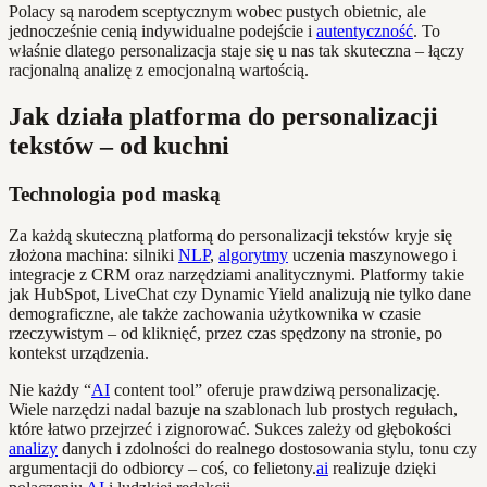
Polacy są narodem sceptycznym wobec pustych obietnic, ale
jednocześnie cenią indywidualne podejście i
autentyczność
. To
właśnie dlatego personalizacja staje się u nas tak skuteczna – łączy
racjonalną analizę z emocjonalną wartością.
Jak działa platforma do personalizacji
tekstów – od kuchni
Technologia pod maską
Za każdą skuteczną platformą do personalizacji tekstów kryje się
złożona machina: silniki
NLP
,
algorytmy
uczenia maszynowego i
integracje z CRM oraz narzędziami analitycznymi. Platformy takie
jak HubSpot, LiveChat czy Dynamic Yield analizują nie tylko dane
demograficzne, ale także zachowania użytkownika w czasie
rzeczywistym – od kliknięć, przez czas spędzony na stronie, po
kontekst urządzenia.
Nie każdy “
AI
content tool” oferuje prawdziwą personalizację.
Wiele narzędzi nadal bazuje na szablonach lub prostych regułach,
które łatwo przejrzeć i zignorować. Sukces zależy od głębokości
analizy
danych i zdolności do realnego dostosowania stylu, tonu czy
argumentacji do odbiorcy – coś, co felietony.
ai
realizuje dzięki