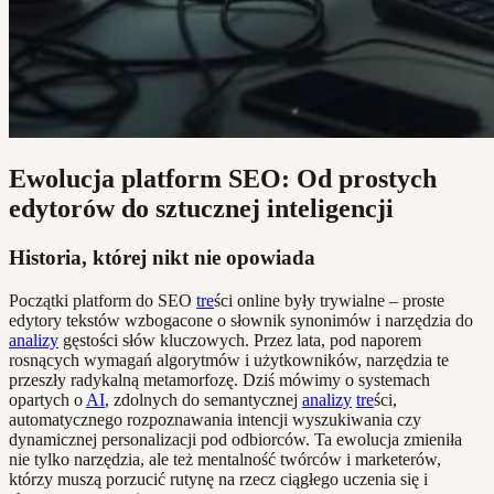
Ewolucja platform SEO: Od prostych
edytorów do sztucznej inteligencji
Historia, której nikt nie opowiada
Początki platform do SEO
tre
ści online były trywialne – proste
edytory tekstów wzbogacone o słownik synonimów i narzędzia do
analizy
gęstości słów kluczowych. Przez lata, pod naporem
rosnących wymagań algorytmów i użytkowników, narzędzia te
przeszły radykalną metamorfozę. Dziś mówimy o systemach
opartych o
AI
, zdolnych do semantycznej
analizy
tre
ści,
automatycznego rozpoznawania intencji wyszukiwania czy
dynamicznej personalizacji pod odbiorców. Ta ewolucja zmieniła
nie tylko narzędzia, ale też mentalność twórców i marketerów,
którzy muszą porzucić rutynę na rzecz ciągłego uczenia się i