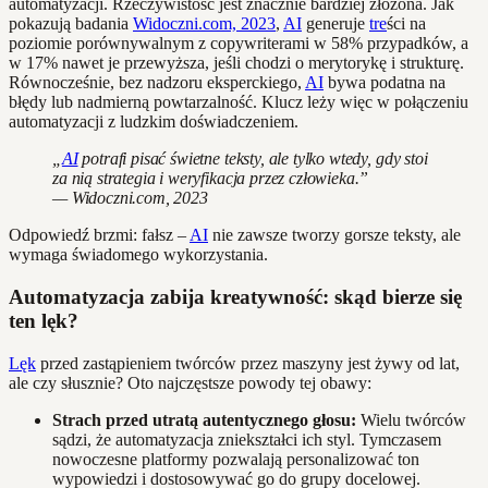
automatyzacji. Rzeczywistość jest znacznie bardziej złożona. Jak
pokazują badania
Widoczni.com, 2023
,
AI
generuje
tre
ści na
poziomie porównywalnym z copywriterami w 58% przypadków, a
w 17% nawet je przewyższa, jeśli chodzi o merytorykę i strukturę.
Równocześnie, bez nadzoru eksperckiego,
AI
bywa podatna na
błędy lub nadmierną powtarzalność. Klucz leży więc w połączeniu
automatyzacji z ludzkim doświadczeniem.
„
AI
potrafi pisać świetne teksty, ale tylko wtedy, gdy stoi
za nią strategia i weryfikacja przez człowieka.”
— Widoczni.com, 2023
Odpowiedź brzmi: fałsz –
AI
nie zawsze tworzy gorsze teksty, ale
wymaga świadomego wykorzystania.
Automatyzacja zabija kreatywność: skąd bierze się
ten lęk?
Lęk
przed zastąpieniem twórców przez maszyny jest żywy od lat,
ale czy słusznie? Oto najczęstsze powody tej obawy:
Strach przed utratą autentycznego głosu:
Wielu twórców
sądzi, że automatyzacja zniekształci ich styl. Tymczasem
nowoczesne platformy pozwalają personalizować ton
wypowiedzi i dostosowywać go do grupy docelowej.