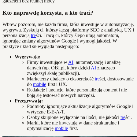
gadżetem bez realnej mocy.
Kto naprawdę korzysta, a kto traci?
Wbrew pozorom, nie każda firma, która inwestuje w automatyzację,
wygrywa. Zyskują ci, którzy łączą platformy SEO z analityką, UX i
personalizacją
tre
ści. Tracą ci, którzy ślepo ufają automatom,
ignorując zmiany algorytmów Google i wymogi jakości. W
praktyce układ sił wygląda następująco:
Wygrywają:
Firmy inwestujące w
AI
, automatyzację i analizę
danych (np. OBI.pl, który dzięki
AI
znacząco
zwiększył skalę publikacji).
Marketerzy dbający o eksperckość
tre
ści, dostosowanie
do
mobile
-first i UX.
Redakcje i agencje, które personalizują content i nie
boją się testować nowych narzędzi.
Przegrywają:
Podmioty ignorujące aktualizacje algorytmów Google i
wytyczne E-E-A-T.
Osoby skupione wyłącznie na ilości, nie jakości
tre
ści.
Marki, które nie inwestują w dane strukturalne i
optymalizację
mobile
-first.