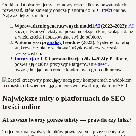
Od kilku lat obserwujemy lawinowy wzrost liczby nowatorskich
rozwiązań, które zmieniły oblicze platform do SEO
tre
ści online.
Najważniejsze z nich to:
Wprowadzenie generatywnych modeli
AI
(2022–2023):
AI
zaczęła tworzyć teksty na poziomie eksperckim, scalając dane
z wielu źródeł i dopasowując styl do odbiorcy.
Automatyzacja
analizy
trendów (2023):
Systemy potrafią
wykrywać zmiany zachowań użytkowników w czasie
rzeczywistym.
Integracja
z UX i personalizacją (2023–2024):
Platformy
pozwalają dziś na precyzyjne targetowanie
tre
ści,
uwzględniając preferencje konkretnych grup odbiorców.
Największe mity o platformach do SEO
treści online
AI zawsze tworzy gorsze teksty — prawda czy fałsz?
To jeden z najtrwalszych mitów powtarzanych przez sceptyków