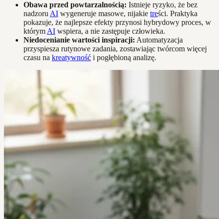
Obawa przed powtarzalnością:
Istnieje ryzyko, że bez
nadzoru
AI
wygeneruje masowe, nijakie
tre
ści. Praktyka
pokazuje, że najlepsze efekty przynosi hybrydowy proces, w
którym
AI
wspiera, a nie zastępuje człowieka.
Niedocenianie wartości inspiracji:
Automatyzacja
przyspiesza rutynowe zadania, zostawiając twórcom więcej
czasu na
kreatywność
i pogłębioną analizę.