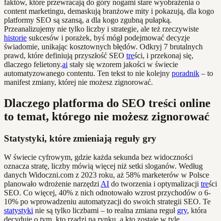
faktów, które przewracają do góry nogami stare wyobrażenia o
content marketingu, demaskują branżowe mity i pokazują, dla kogo
platformy SEO są szansą, a dla kogo zgubną pułapką.
Przeanalizujemy nie tylko liczby i strategie, ale też rzeczywiste
historie
sukcesów i porażek, byś mógł podejmować decyzje
świadomie, unikając kosztownych błędów. Odkryj 7 brutalnych
prawd, które definiują przyszłość SEO
tre
ści, i przekonaj się,
dlaczego felietony.
ai
stały się wzorem jakości w świecie
automatyzowanego contentu. Ten tekst to nie kolejny
poradnik
– to
manifest zmiany, której nie możesz zignorować.
Dlaczego platforma do SEO treści online
to temat, którego nie możesz zignorować
Statystyki, które zmieniają reguły gry
W świecie cyfrowym, gdzie każda sekunda bez widoczności
oznacza stratę, liczby mówią więcej niż setki sloganów. Według
danych Widoczni.com z 2023 roku, aż 58% marketerów w Polsce
planowało wdrożenie narzędzi
AI
do tworzenia i optymalizacji
tre
ści
SEO. Co więcej, 40% z nich odnotowało wzrost przychodów o 6-
10% po wprowadzeniu automatyzacji do swoich strategii SEO. Te
statystyki
nie są tylko liczbami – to realna zmiana reguł
gry
, która
decyduje o tym, kto rządzi na rynku, a kto zostaje w tyle.