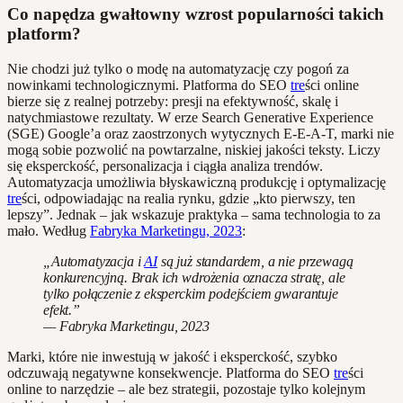
Co napędza gwałtowny wzrost popularności takich
platform?
Nie chodzi już tylko o modę na automatyzację czy pogoń za
nowinkami technologicznymi. Platforma do SEO
tre
ści online
bierze się z realnej potrzeby: presji na efektywność, skalę i
natychmiastowe rezultaty. W erze Search Generative Experience
(SGE) Google’a oraz zaostrzonych wytycznych E-E-A-T, marki nie
mogą sobie pozwolić na powtarzalne, niskiej jakości teksty. Liczy
się eksperckość, personalizacja i ciągła analiza trendów.
Automatyzacja umożliwia błyskawiczną produkcję i optymalizację
tre
ści, odpowiadając na realia rynku, gdzie „kto pierwszy, ten
lepszy”. Jednak – jak wskazuje praktyka – sama technologia to za
mało. Według
Fabryka Marketingu, 2023
:
„Automatyzacja i
AI
są już standardem, a nie przewagą
konkurencyjną. Brak ich wdrożenia oznacza stratę, ale
tylko połączenie z eksperckim podejściem gwarantuje
efekt.”
— Fabryka Marketingu, 2023
Marki, które nie inwestują w jakość i eksperckość, szybko
odczuwają negatywne konsekwencje. Platforma do SEO
tre
ści
online to narzędzie – ale bez strategii, pozostaje tylko kolejnym