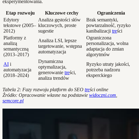
eksperymentowania.
Etap rozwoju
Kluczowe cechy
Ograniczenia
Edytory
Analiza gęstości słów
Brak semantyki,
tekstowe (2005–
kluczowych, proste
powtarzalność, ryzyko
2012)
sugestie
kanibalizacji
tre
ści
Platformy z
Ograniczona
Analiza LSI, lepsze
analizą
personalizacja, wolna
targetowanie, wstępna
semantyczną
adaptacja do zmian
automatyzacja
(2013–2017)
algorytmów
Dynamiczna
AI
i
Ryzyko utraty jakości,
optymalizacja,
automatyzacja
potrzeba nadzoru
generowanie
tre
ści,
(2018–2024)
eksperckiego
analiza trendów
Tabela 2: Fazy rozwoju platform do SEO
tre
ści online
Źródło: Opracowanie własne na podstawie
widoczni.com
,
semcore.pl