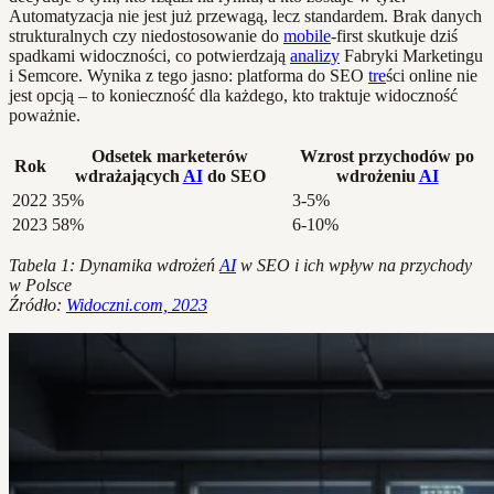
Automatyzacja nie jest już przewagą, lecz standardem. Brak danych
strukturalnych czy niedostosowanie do
mobile
-first skutkuje dziś
spadkami widoczności, co potwierdzają
analizy
Fabryki Marketingu
i Semcore. Wynika z tego jasno: platforma do SEO
tre
ści online nie
jest opcją – to konieczność dla każdego, kto traktuje widoczność
poważnie.
Odsetek marketerów
Wzrost przychodów po
Rok
wdrażających
AI
do SEO
wdrożeniu
AI
2022
35%
3-5%
2023
58%
6-10%
Tabela 1: Dynamika wdrożeń
AI
w SEO i ich wpływ na przychody
w Polsce
Źródło:
Widoczni.com, 2023