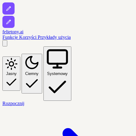
felietony.ai
Funkcje
Korzyści
Przykłady użycia
Jasny
Ciemny
Systemowy
Rozpocznij