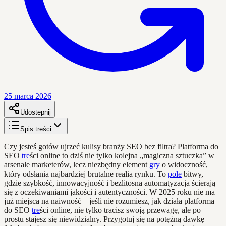
25 marca 2026
Udostępnij
Spis treści
Czy jesteś gotów ujrzeć kulisy branży SEO bez filtra? Platforma do
SEO
tre
ści online to dziś nie tylko kolejna „magiczna sztuczka” w
arsenale marketerów, lecz niezbędny element
gry
o widoczność,
który odsłania najbardziej brutalne realia rynku. To
pole
bitwy,
gdzie szybkość, innowacyjność i bezlitosna automatyzacja ścierają
się z oczekiwaniami jakości i autentyczności. W 2025 roku nie ma
już miejsca na naiwność – jeśli nie rozumiesz, jak działa platforma
do SEO
tre
ści online, nie tylko tracisz swoją przewagę, ale po
prostu stajesz się niewidzialny. Przygotuj się na potężną dawkę