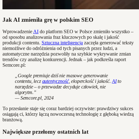
Jak AI zmieniła grę w polskim SEO
Wprowadzenie
AI
do platform SEO w Polsce zmieniło wszystko –
od sposobu analizowania fraz kluczowych po skalę i jakość
produkcji contentu.
Sztuczna inteligencja
zaczęła generować teksty
niemożliwe do odróżnienia od tych pisanych przez ludzi, a
automatyczne narzędzia pozwoliły na szybkie wykrywanie zmian
trendów czy analizę konkurencji. Jednak – jak podkreśla raport
Semcore.pl:
„Google premiuje dziś nie masowe generowanie
contentu, lecz
autentyczność
, eksperckość i jakość.
AI
to
narzędzie – o przewadze decyduje człowiek, nie
algorytm.”
— Semcore.pl, 2024
To przesłanie staje się coraz bardziej oczywiste: prawdziwy sukces
osiągają ci, którzy łączą nowoczesną technologię z głęboką wiedzą
branżową.
Największe przełomy ostatnich lat