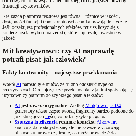
darmowych i brak wsparcia technicznego to najczęstsze powody
frustracji użytkowników.
Nie każda platforma tekstowa jest równa – różnice w jakości,
dostępności funkcji i transparentności cennika bywają drastyczne.
Jeśli oczekujesz profesjonalnych efektów, musisz liczyć się z
koniecznością wyboru narzędzia, które naprawdę inwestuje w
jakość.
Mit kreatywności: czy AI naprawdę
potrafi pisać jak człowiek?
Fakty kontra mity – najczęstsze przekłamania
Wokół
AI
narosło tyle mitów, że trudno oddzielić hype od
rzeczywistości. Oto najczęstsze przekłamania, z jakimi spotykają się
użytkownicy platform do szybkiego pisania tekstów:
AI
jest zawsze oryginalne
: Według
Mailgrow.pl, 2024
,
generatory tekstu często tworzą fragmenty bardzo podobne do
już istniejących
tre
ści, co rodzi ryzyko plagiatu.
Sztuczna inteligencja
rozumie kontekst
:
Algorytmy
analizują dane statystyczne, ale nie zawsze wyczuwają
niuanse kulturowe czy ironię, co może prowadzić do