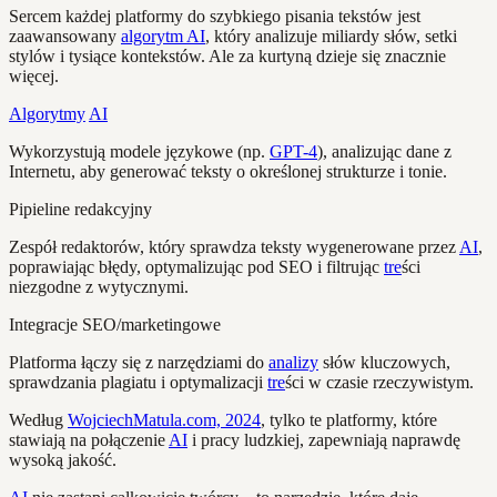
Sercem każdej platformy do szybkiego pisania tekstów jest
zaawansowany
algorytm AI
, który analizuje miliardy słów, setki
stylów i tysiące kontekstów. Ale za kurtyną dzieje się znacznie
więcej.
Algorytmy
AI
Wykorzystują modele językowe (np.
GPT-4
), analizując dane z
Internetu, aby generować teksty o określonej strukturze i tonie.
Pipieline redakcyjny
Zespół redaktorów, który sprawdza teksty wygenerowane przez
AI
,
poprawiając błędy, optymalizując pod SEO i filtrując
tre
ści
niezgodne z wytycznymi.
Integracje SEO/marketingowe
Platforma łączy się z narzędziami do
analizy
słów kluczowych,
sprawdzania plagiatu i optymalizacji
tre
ści w czasie rzeczywistym.
Według
WojciechMatula.com, 2024
, tylko te platformy, które
stawiają na połączenie
AI
i pracy ludzkiej, zapewniają naprawdę
wysoką jakość.