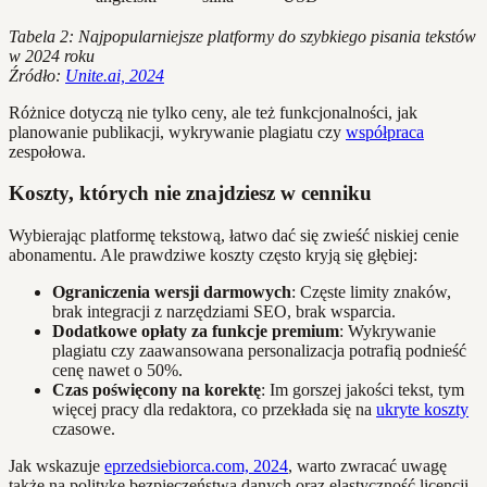
Tabela 2: Najpopularniejsze platformy do szybkiego pisania tekstów
w 2024 roku
Źródło:
Unite.ai, 2024
Różnice dotyczą nie tylko ceny, ale też funkcjonalności, jak
planowanie publikacji, wykrywanie plagiatu czy
współpraca
zespołowa.
Koszty, których nie znajdziesz w cenniku
Wybierając platformę tekstową, łatwo dać się zwieść niskiej cenie
abonamentu. Ale prawdziwe koszty często kryją się głębiej:
Ograniczenia wersji darmowych
: Częste limity znaków,
brak integracji z narzędziami SEO, brak wsparcia.
Dodatkowe opłaty za funkcje premium
: Wykrywanie
plagiatu czy zaawansowana personalizacja potrafią podnieść
cenę nawet o 50%.
Czas poświęcony na korektę
: Im gorszej jakości tekst, tym
więcej pracy dla redaktora, co przekłada się na
ukryte koszty
czasowe.
Jak wskazuje
eprzedsiebiorca.com, 2024
, warto zwracać uwagę
także na politykę bezpieczeństwa danych oraz elastyczność licencji.