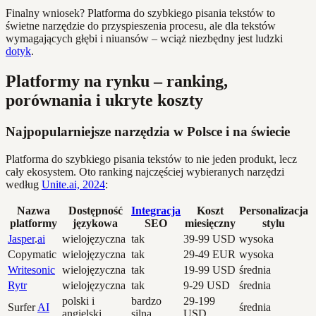
Finalny wniosek? Platforma do szybkiego pisania tekstów to
świetne narzędzie do przyspieszenia procesu, ale dla tekstów
wymagających głębi i niuansów – wciąż niezbędny jest ludzki
dotyk
.
Platformy na rynku – ranking,
porównania i ukryte koszty
Najpopularniejsze narzędzia w Polsce i na świecie
Platforma do szybkiego pisania tekstów to nie jeden produkt, lecz
cały ekosystem. Oto ranking najczęściej wybieranych narzędzi
według
Unite.ai, 2024
:
Nazwa
Dostępność
Integracja
Koszt
Personalizacja
platformy
językowa
SEO
miesięczny
stylu
Jasper
.
ai
wielojęzyczna
tak
39-99 USD
wysoka
Copymatic
wielojęzyczna
tak
29-49 EUR
wysoka
Writesonic
wielojęzyczna
tak
19-99 USD
średnia
Rytr
wielojęzyczna
tak
9-29 USD
średnia
polski i
bardzo
29-199
Surfer
AI
średnia
angielski
silna
USD