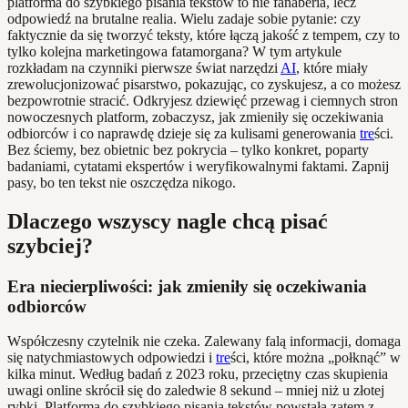
platforma do szybkiego pisania tekstów to nie fanaberia, lecz
odpowiedź na brutalne realia. Wielu zadaje sobie pytanie: czy
faktycznie da się tworzyć teksty, które łączą jakość z tempem, czy to
tylko kolejna marketingowa fatamorgana? W tym artykule
rozkładam na czynniki pierwsze świat narzędzi
AI
, które miały
zrewolucjonizować pisarstwo, pokazując, co zyskujesz, a co możesz
bezpowrotnie stracić. Odkryjesz dziewięć przewag i ciemnych stron
nowoczesnych platform, zobaczysz, jak zmieniły się oczekiwania
odbiorców i co naprawdę dzieje się za kulisami generowania
tre
ści.
Bez ściemy, bez obietnic bez pokrycia – tylko konkret, poparty
badaniami, cytatami ekspertów i weryfikowalnymi faktami. Zapnij
pasy, bo ten tekst nie oszczędza nikogo.
Dlaczego wszyscy nagle chcą pisać
szybciej?
Era niecierpliwości: jak zmieniły się oczekiwania
odbiorców
Współczesny czytelnik nie czeka. Zalewany falą informacji, domaga
się natychmiastowych odpowiedzi i
tre
ści, które można „połknąć” w
kilka minut. Według badań z 2023 roku, przeciętny czas skupienia
uwagi online skrócił się do zaledwie 8 sekund – mniej niż u złotej
rybki. Platforma do szybkiego pisania tekstów powstała zatem z