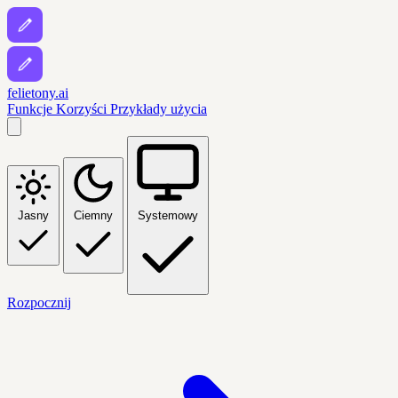
felietony.ai
Funkcje
Korzyści
Przykłady użycia
Jasny
Ciemny
Systemowy
Rozpocznij