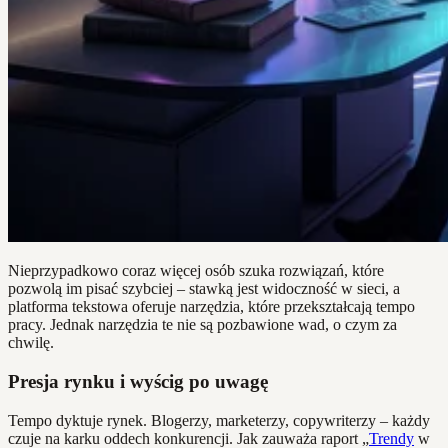
Nieprzypadkowo coraz więcej osób szuka rozwiązań, które
pozwolą im pisać szybciej – stawką jest widoczność w sieci, a
platforma tekstowa oferuje narzędzia, które przekształcają tempo
pracy. Jednak narzędzia te nie są pozbawione wad, o czym za
chwilę.
Presja rynku i wyścig po uwagę
Tempo dyktuje rynek. Blogerzy, marketerzy, copywriterzy – każdy
czuje na karku oddech konkurencji. Jak zauważa raport „
Trendy
w