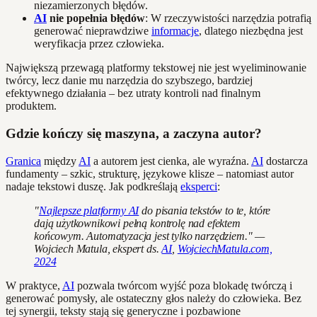
niezamierzonych błędów.
AI
nie popełnia błędów
: W rzeczywistości narzędzia potrafią
generować nieprawdziwe
informacje
, dlatego niezbędna jest
weryfikacja przez człowieka.
Największą przewagą platformy tekstowej nie jest wyeliminowanie
twórcy, lecz danie mu narzędzia do szybszego, bardziej
efektywnego działania – bez utraty kontroli nad finalnym
produktem.
Gdzie kończy się maszyna, a zaczyna autor?
Granica
między
AI
a autorem jest cienka, ale wyraźna.
AI
dostarcza
fundamenty – szkic, strukturę, językowe klisze – natomiast autor
nadaje tekstowi duszę. Jak podkreślają
eksperci
:
"
Najlepsze platformy AI
do pisania tekstów to te, które
dają użytkownikowi pełną kontrolę nad efektem
końcowym. Automatyzacja jest tylko narzędziem." —
Wojciech Matula, ekspert ds.
AI
,
WojciechMatula.com,
2024
W praktyce,
AI
pozwala twórcom wyjść poza blokadę twórczą i
generować pomysły, ale ostateczny głos należy do człowieka. Bez
tej synergii, teksty stają się generyczne i pozbawione