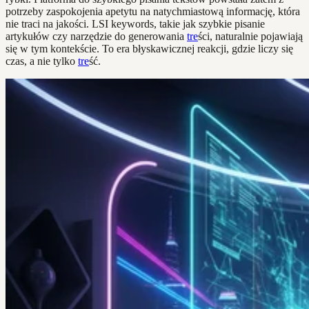
potrzeby zaspokojenia apetytu na natychmiastową informację, która
nie traci na jakości. LSI keywords, takie jak szybkie pisanie
artykułów czy narzędzie do generowania
tre
ści, naturalnie pojawiają
się w tym kontekście. To era błyskawicznej reakcji, gdzie liczy się
czas, a nie tylko
tre
ść.