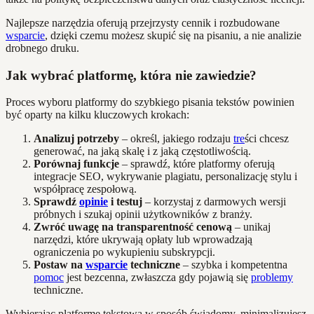
Najlepsze narzędzia oferują przejrzysty cennik i rozbudowane
wsparcie
, dzięki czemu możesz skupić się na pisaniu, a nie analizie
drobnego druku.
Jak wybrać platformę, która nie zawiedzie?
Proces wyboru platformy do szybkiego pisania tekstów powinien
być oparty na kilku kluczowych krokach:
Analizuj potrzeby
– określ, jakiego rodzaju
tre
ści chcesz
generować, na jaką skalę i z jaką częstotliwością.
Porównaj funkcje
– sprawdź, które platformy oferują
integracje SEO, wykrywanie plagiatu, personalizację stylu i
współpracę zespołową.
Sprawdź
opinie
i testuj
– korzystaj z darmowych wersji
próbnych i szukaj opinii użytkowników z branży.
Zwróć uwagę na transparentność cenową
– unikaj
narzędzi, które ukrywają opłaty lub wprowadzają
ograniczenia po wykupieniu subskrypcji.
Postaw na
wsparcie
techniczne
– szybka i kompetentna
pomoc
jest bezcenna, zwłaszcza gdy pojawią się
problemy
techniczne.
Wybierając platformę tekstową w sposób świadomy, minimalizujesz