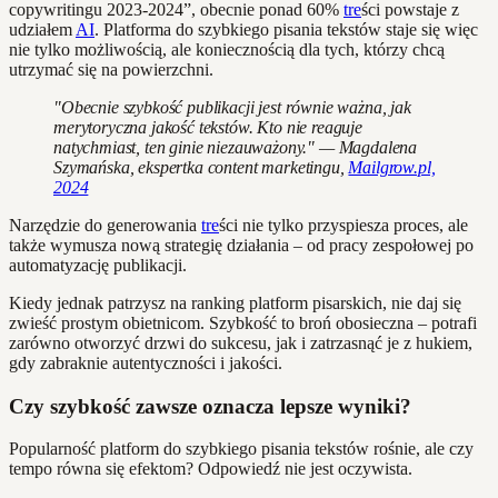
copywritingu 2023-2024”, obecnie ponad 60%
tre
ści powstaje z
udziałem
AI
. Platforma do szybkiego pisania tekstów staje się więc
nie tylko możliwością, ale koniecznością dla tych, którzy chcą
utrzymać się na powierzchni.
"Obecnie szybkość publikacji jest równie ważna, jak
merytoryczna jakość tekstów. Kto nie reaguje
natychmiast, ten ginie niezauważony." — Magdalena
Szymańska, ekspertka content marketingu,
Mailgrow.pl,
2024
Narzędzie do generowania
tre
ści nie tylko przyspiesza proces, ale
także wymusza nową strategię działania – od pracy zespołowej po
automatyzację publikacji.
Kiedy jednak patrzysz na ranking platform pisarskich, nie daj się
zwieść prostym obietnicom. Szybkość to broń obosieczna – potrafi
zarówno otworzyć drzwi do sukcesu, jak i zatrzasnąć je z hukiem,
gdy zabraknie autentyczności i jakości.
Czy szybkość zawsze oznacza lepsze wyniki?
Popularność platform do szybkiego pisania tekstów rośnie, ale czy
tempo równa się efektom? Odpowiedź nie jest oczywista.