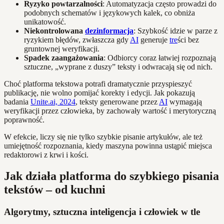
Ryzyko powtarzalności
: Automatyzacja często prowadzi do
podobnych schematów i językowych kalek, co obniża
unikatowość.
Niekontrolowana
dezinformacja
: Szybkość idzie w parze z
ryzykiem błędów, zwłaszcza gdy
AI
generuje
tre
ści bez
gruntownej weryfikacji.
Spadek zaangażowania
: Odbiorcy coraz łatwiej rozpoznają
sztuczne, „wyprane z duszy” teksty i odwracają się od nich.
Choć platforma tekstowa potrafi dramatycznie przyspieszyć
publikację, nie wolno pomijać korekty i edycji. Jak pokazują
badania
Unite.ai, 2024
, teksty generowane przez
AI
wymagają
weryfikacji przez człowieka, by zachowały wartość i merytoryczną
poprawność.
W efekcie, liczy się nie tylko szybkie pisanie artykułów, ale też
umiejętność rozpoznania, kiedy maszyna powinna ustąpić miejsca
redaktorowi z krwi i kości.
Jak działa platforma do szybkiego pisania
tekstów – od kuchni
Algorytmy, sztuczna inteligencja i człowiek w tle