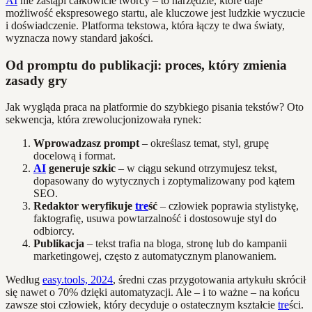
AI
nie zastąpi całkowicie twórcy – to narzędzie, które daje
możliwość ekspresowego startu, ale kluczowe jest ludzkie wyczucie
i doświadczenie. Platforma tekstowa, która łączy te dwa światy,
wyznacza nowy standard jakości.
Od promptu do publikacji: proces, który zmienia
zasady gry
Jak wygląda praca na platformie do szybkiego pisania tekstów? Oto
sekwencja, która zrewolucjonizowała rynek:
Wprowadzasz prompt
– określasz temat, styl, grupę
docelową i format.
AI
generuje szkic
– w ciągu sekund otrzymujesz tekst,
dopasowany do wytycznych i zoptymalizowany pod kątem
SEO.
Redaktor weryfikuje
tre
ść
– człowiek poprawia stylistykę,
faktografię, usuwa powtarzalność i dostosowuje styl do
odbiorcy.
Publikacja
– tekst trafia na bloga, stronę lub do kampanii
marketingowej, często z automatycznym planowaniem.
Według
easy.tools, 2024
, średni czas przygotowania artykułu skrócił
się nawet o 70% dzięki automatyzacji. Ale – i to ważne – na końcu
zawsze stoi człowiek, który decyduje o ostatecznym kształcie
tre
ści.