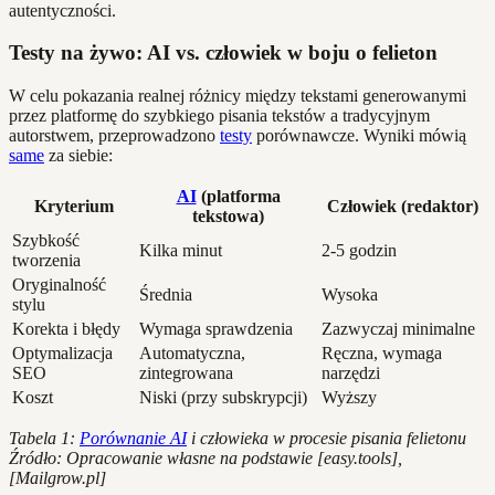
autentyczności.
Testy na żywo: AI vs. człowiek w boju o felieton
W celu pokazania realnej różnicy między tekstami generowanymi
przez platformę do szybkiego pisania tekstów a tradycyjnym
autorstwem, przeprowadzono
testy
porównawcze. Wyniki mówią
same
za siebie:
AI
(platforma
Kryterium
Człowiek (redaktor)
tekstowa)
Szybkość
Kilka minut
2-5 godzin
tworzenia
Oryginalność
Średnia
Wysoka
stylu
Korekta i błędy
Wymaga sprawdzenia
Zazwyczaj minimalne
Optymalizacja
Automatyczna,
Ręczna, wymaga
SEO
zintegrowana
narzędzi
Koszt
Niski (przy subskrypcji)
Wyższy
Tabela 1:
Porównanie AI
i człowieka w procesie pisania felietonu
Źródło: Opracowanie własne na podstawie [easy.tools],
[Mailgrow.pl]