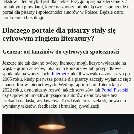
tekstów – ten artykuł jest dla ciebie. Przygotuj się na zderzenie z 7
brutalnymi prawdami, które na zawsze odmienią twoje spojrzenie na
portal dla pisarzy i społeczności autorów w Polsce. Będzie ostro,
konkretnie i bez iluzji.
Dlaczego portale dla pisarzy stały się
cyfrowym ringiem literatury?
Geneza: od fanzinów do cyfrowych społeczności
Jeszcze nie tak dawno twórcy literaccy mogli liczyć wyłącznie na
wąskie grono zine’ów, lokalnych konkursów lub przypadkowe
spotkania na warsztatach.
Internet
zmienił wszystko – zwłaszcza po
2005 roku, kiedy pierwsze portale dla pisarzy zaczęły wyłaniać się z
chaosu forów internetowych. Według raportu Unii Literackiej z
2022 roku, dynamiczny rozwój takich serwisów jak
Portal Pisarski
czy Opowi.pl umożliwił tysiącom autorów debiutowanie bez
czekania na łaskę wydawców. To właśnie tu zaczęła się nowa era
wymiany tekstów, feedbacku i brutalnej rywalizacji.