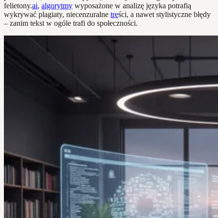
felietony.
ai
,
algorytmy
wyposażone w analizę języka potrafią
wykrywać plagiaty, niecenzuralne
tre
ści, a nawet stylistyczne błędy
– zanim tekst w ogóle trafi do społeczności.