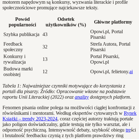
motorem napędowym są konkursy, wyzwania literackie i profile
społecznościowe promujące najciekawsze teksty.
Powód
Odsetek
Główne platformy
popularności
użytkowników (%)
Opowi.pl, Portal
Szybka publikacja
43
Pisarski
Feedback
Strefa Autora, Portal
32
społeczny
Pisarski
Konkursy i
Portal Pisarski,
13
rywalizacja
Opowi.pl
Budowa marki
12
Opowi.pl, felietony.
ai
osobistej
Tabela 1: Najważniejsze czynniki motywujące do korzystania z
portali dla pisarzy. Źródło: Opracowanie własne na podstawie
raportu Unii Literackiej (2022) oraz
analizy
dostępnych platform.
Fenomen pisania online polega na możliwości ciągłej konfrontacji z
rówieśnikami i mentorami. Według ekspertów cytowanych w
Rynek
Książki – trendy 2023-2024
, coraz częściej autorzy traktują portale
jako poligon doświadczalny, gdzie testują nie tylko warsztat, ale i
odporność psychiczną. Intensywność debaty, szybkość obiegu
tre
ści
i brutalność feedbacku czynią z tych platform prawdziwy ring