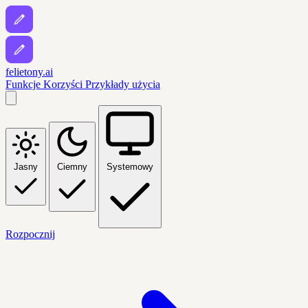
felietony.ai
Funkcje
Korzyści
Przykłady użycia
Jasny
Ciemny
Systemowy
Rozpocznij