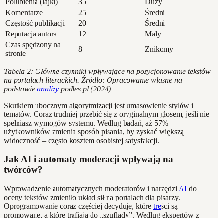
Polubienia (lajki)
35
Duży
Komentarze
25
Średni
Częstość publikacji
20
Średni
Reputacja autora
12
Mały
Czas spędzony na
8
Znikomy
stronie
Tabela 2: Główne czynniki wpływające na pozycjonowanie tekstów
na portalach literackich. Źródło: Opracowanie własne na
podstawie
analizy
podles.pl (2024).
Skutkiem ubocznym algorytmizacji jest umasowienie stylów i
tematów. Coraz trudniej przebić się z oryginalnym głosem, jeśli nie
spełniasz wymogów systemu. Według badań, aż 57%
użytkowników zmienia sposób pisania, by zyskać większą
widoczność – często kosztem osobistej satysfakcji.
Jak AI i automaty moderacji wpływają na
twórców?
Wprowadzenie automatycznych moderatorów i narzędzi
AI
do
oceny tekstów zmieniło układ sił na portalach dla pisarzy.
Oprogramowanie coraz częściej decyduje, które
tre
ści są
promowane, a które trafiają do „szuflady”. Według ekspertów z