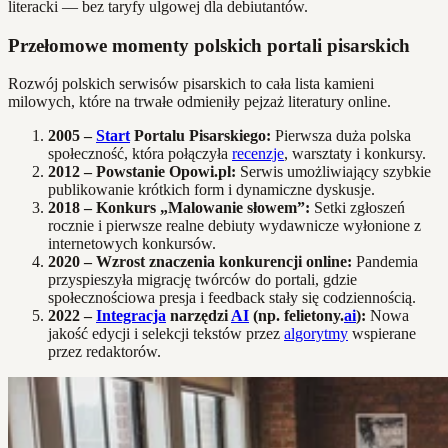
literacki — bez taryfy ulgowej dla debiutantów.
Przełomowe momenty polskich portali pisarskich
Rozwój polskich serwisów pisarskich to cała lista kamieni
milowych, które na trwałe odmieniły pejzaż literatury online.
2005 –
Start
Portalu Pisarskiego:
Pierwsza duża polska
społeczność, która połączyła
recenzje
, warsztaty i konkursy.
2012 – Powstanie Opowi.pl:
Serwis umożliwiający szybkie
publikowanie krótkich form i dynamiczne dyskusje.
2018 – Konkurs „Malowanie słowem”:
Setki zgłoszeń
rocznie i pierwsze realne debiuty wydawnicze wyłonione z
internetowych konkursów.
2020 – Wzrost znaczenia konkurencji online:
Pandemia
przyspieszyła migrację twórców do portali, gdzie
społecznościowa presja i feedback stały się codziennością.
2022 –
Integracja
narzędzi
AI
(np. felietony.
ai
):
Nowa
jakość edycji i selekcji tekstów przez
algorytmy
wspierane
przez redaktorów.