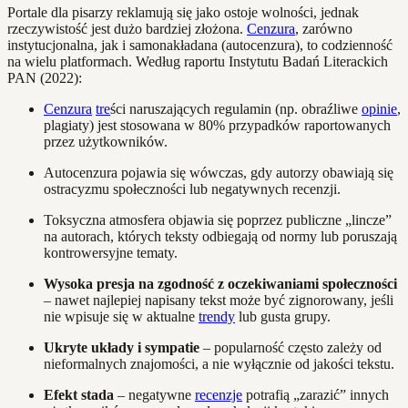
Portale dla pisarzy reklamują się jako ostoje wolności, jednak
rzeczywistość jest dużo bardziej złożona.
Cenzura
, zarówno
instytucjonalna, jak i samonakładana (autocenzura), to codzienność
na wielu platformach. Według raportu Instytutu Badań Literackich
PAN (2022):
Cenzura
tre
ści naruszających regulamin (np. obraźliwe
opinie
,
plagiaty) jest stosowana w 80% przypadków raportowanych
przez użytkowników.
Autocenzura pojawia się wówczas, gdy autorzy obawiają się
ostracyzmu społeczności lub negatywnych recenzji.
Toksyczna atmosfera objawia się poprzez publiczne „lincze”
na autorach, których teksty odbiegają od normy lub poruszają
kontrowersyjne tematy.
Wysoka presja na zgodność z oczekiwaniami społeczności
– nawet najlepiej napisany tekst może być zignorowany, jeśli
nie wpisuje się w aktualne
trendy
lub gusta grupy.
Ukryte układy i sympatie
– popularność często zależy od
nieformalnych znajomości, a nie wyłącznie od jakości tekstu.
Efekt stada
– negatywne
recenzje
potrafią „zarazić” innych