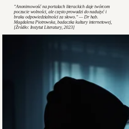
"Anonimowość na portalach literackich daje twórcom
poczucie wolności, ale często prowadzi do nadużyć i
braku odpowiedzialności za słowo." — Dr hab.
Magdalena Piotrowska, badaczka kultury internetowej,
[Źródło: Instytut Literatury, 2023]