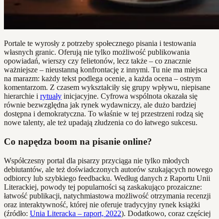
Portale te wyrosły z potrzeby społecznego pisania i testowania
własnych granic. Oferują nie tylko możliwość publikowania
opowiadań, wierszy czy felietonów, lecz także – co znacznie
ważniejsze – nieustanną konfrontację z innymi. Tu nie ma miejsca
na marazm: każdy tekst podlega ocenie, a każda ocena – ostrym
komentarzom. Z czasem wykształciły się grupy wpływu, niepisane
hierarchie i
rytuały
inicjacyjne. Cyfrowa wspólnota okazała się
równie bezwzględna jak rynek wydawniczy, ale dużo bardziej
dostępna i demokratyczna. To właśnie w tej przestrzeni rodzą się
nowe talenty, ale też upadają złudzenia co do łatwego sukcesu.
Co napędza boom na pisanie online?
Współczesny portal dla pisarzy przyciąga nie tylko młodych
debiutantów, ale też doświadczonych autorów szukających nowego
odbiorcy lub szybkiego feedbacku. Według danych z Raportu Unii
Literackiej, powody tej popularności są zaskakująco prozaiczne:
łatwość publikacji, natychmiastowa możliwość otrzymania recenzji
oraz interaktywność, której nie oferuje tradycyjny rynek książki
(źródło:
Unia Literacka – raport, 2022
). Dodatkowo, coraz częściej