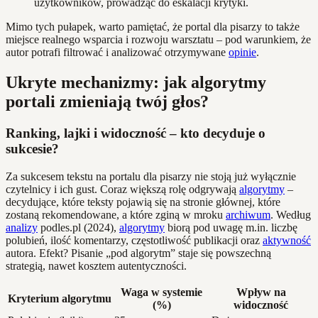
użytkowników, prowadząc do eskalacji krytyki.
Mimo tych pułapek, warto pamiętać, że portal dla pisarzy to także
miejsce realnego wsparcia i rozwoju warsztatu – pod warunkiem, że
autor potrafi filtrować i analizować otrzymywane
opinie
.
Ukryte mechanizmy: jak algorytmy
portali zmieniają twój głos?
Ranking, lajki i widoczność – kto decyduje o
sukcesie?
Za sukcesem tekstu na portalu dla pisarzy nie stoją już wyłącznie
czytelnicy i ich gust. Coraz większą rolę odgrywają
algorytmy
–
decydujące, które teksty pojawią się na stronie głównej, które
zostaną rekomendowane, a które zginą w mroku
archiwum
. Według
analizy
podles.pl (2024),
algorytmy
biorą pod uwagę m.in. liczbę
polubień, ilość komentarzy, częstotliwość publikacji oraz
aktywność
autora. Efekt? Pisanie „pod algorytm” staje się powszechną
strategią, nawet kosztem autentyczności.
Waga w systemie
Wpływ na
Kryterium algorytmu
(%)
widoczność