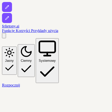
felietony.ai
Funkcje
Korzyści
Przykłady użycia
Jasny
Ciemny
Systemowy
Rozpocznij