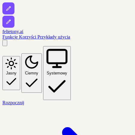
felietony.ai
Funkcje
Korzyści
Przykłady użycia
Jasny
Ciemny
Systemowy
Rozpocznij