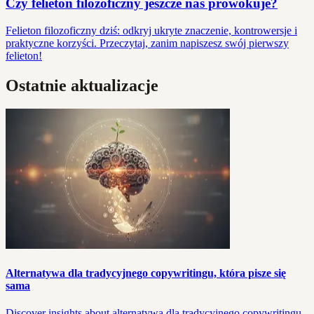
Czy felieton filozoficzny jeszcze nas prowokuje?
Felieton filozoficzny dziś: odkryj ukryte znaczenie, kontrowersje i
praktyczne korzyści. Przeczytaj, zanim napiszesz swój pierwszy
felieton!
Ostatnie aktualizacje
Alternatywa dla tradycyjnego copywritingu, która pisze się
sama
Discover insights about alternatywa dla tradycyjnego copywritingu