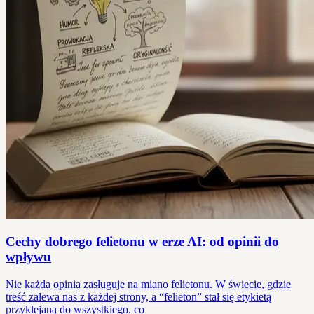
Cechy dobrego felietonu w erze AI: od opinii do
wpływu
Nie każda opinia zasługuje na miano felietonu. W świecie, gdzie
treść zalewa nas z każdej strony, a “felieton” stał się etykietą
przyklejaną do wszystkiego, co