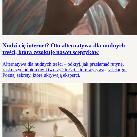
Nudzi cię internet? Oto alternatywa dla nudnych
treści, która zszokuje nawet sceptyków
Alternatywa dla nudnych treści – odkryj, jak przełamać rutynę,
zaskoczyć odbiorców i tworzyć treści, które wyrywają z letargu.
Poznaj sekrety, które ukrywają eksperci.