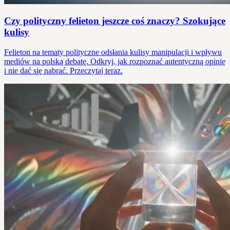
Czy polityczny felieton jeszcze coś znaczy? Szokujące
kulisy
Felieton na tematy polityczne odsłania kulisy manipulacji i wpływu
mediów na polską debatę. Odkryj, jak rozpoznać autentyczną opinię
i nie dać się nabrać. Przeczytaj teraz.