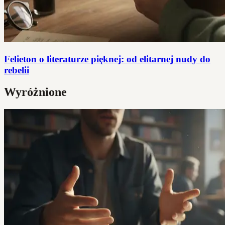
Felieton o literaturze pięknej: od elitarnej nudy do
rebelii
Wyróżnione