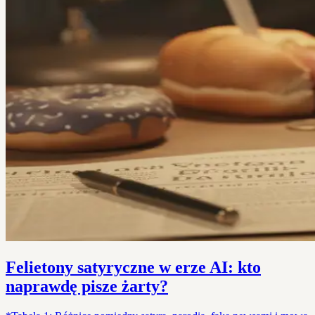
Felietony satyryczne w erze AI: kto
naprawdę pisze żarty?