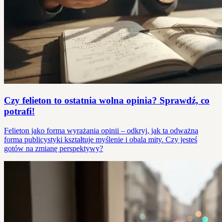
Czy felieton to ostatnia wolna opinia? Sprawdź, co
potrafi!
Felieton jako forma wyrażania opinii – odkryj, jak ta odważna
forma publicystyki kształtuje myślenie i obala mity. Czy jesteś
gotów na zmianę perspektywy?