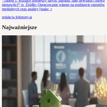
*Tabela 1: Różnice pomiędzy satyrą, parodią, fake newsami i mową
nienawiści* \n_Źródło: Opracowanie własne na podstawie raportów
medialnych oraz analizy [make_r
redakcja
felietony.ai
Najważniejsze