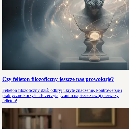
Czy felieton filozoficzny jeszcze nas prowokuje?
Felieton filozoficzny dziś: odkryj ukryte znaczenie, kontrowersje i
praktyczne korzyści. Przeczytaj, zanim napiszesz swój pierwszy
felieton!