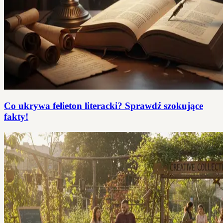
Co ukrywa felieton literacki? Sprawdź szokujące
fakty!