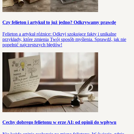
Czy felieton i artykuł to już jedno? Odkrywamy prawdę
Felieton a artykuł różnice: Odkryj szokujące fakty i unikalne
przykłady, które zmienią Twój sposób myślenia. Sprawdź, jak nie
popełnić najczęstszych błędów!
Cechy dobrego felietonu w erze AI: od opinii do wpływu