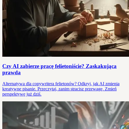
Czy AI zabierze pracę felietoniście? Zaskakująca
prawda
Alternatywa dla copywritera felietonów? Odkryj, jak AI zmienia
kreatywne pisanie. Przeczytaj, zanim stracisz przewagę. Zmień
perspektywę już dziś.