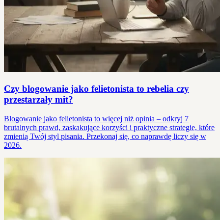
Czy blogowanie jako felietonista to rebelia czy
przestarzały mit?
Blogowanie jako felietonista to więcej niż opinia – odkryj 7
brutalnych prawd, zaskakujące korzyści i praktyczne strategie, które
zmienią Twój styl pisania. Przekonaj się, co naprawdę liczy się w
2026.