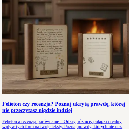
Felieton czy recenzja? Poznaj ukrytą prawdę, której
nie przeczytasz nigdzie indziej
Felieton a recenzja porównanie – Odkryj różnice, pułapki i realny
wpływ tych form na twoje teksty. Poznaj prawdy, których nie uczą