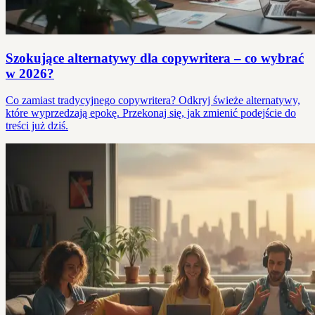
Szokujące alternatywy dla copywritera – co wybrać
w 2026?
Co zamiast tradycyjnego copywritera? Odkryj świeże alternatywy,
które wyprzedzają epokę. Przekonaj się, jak zmienić podejście do
treści już dziś.