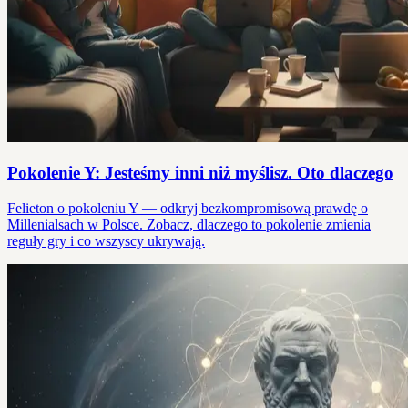
Pokolenie Y: Jesteśmy inni niż myślisz. Oto dlaczego
Felieton o pokoleniu Y — odkryj bezkompromisową prawdę o
Millenialsach w Polsce. Zobacz, dlaczego to pokolenie zmienia
reguły gry i co wszyscy ukrywają.