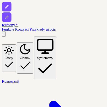
felietony.ai
Funkcje
Korzyści
Przykłady użycia
Jasny
Ciemny
Systemowy
Rozpocznij