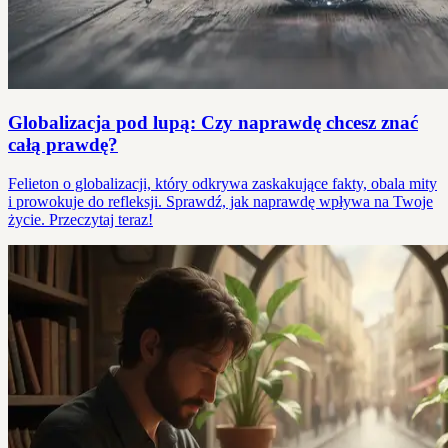
Globalizacja pod lupą: Czy naprawdę chcesz znać
całą prawdę?
Felieton o globalizacji, który odkrywa zaskakujące fakty, obala mity
i prowokuje do refleksji. Sprawdź, jak naprawdę wpływa na Twoje
życie. Przeczytaj teraz!