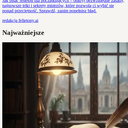
Jak pisać felieton dla początkujących – odkryj bezwzględne zasady,
najnowsze triki i sekrety mistrzów, które pozwolą ci wybić się
ponad przeciętność. Sprawdź, zanim popełnisz błąd.
redakcja
felietony.ai
Najważniejsze