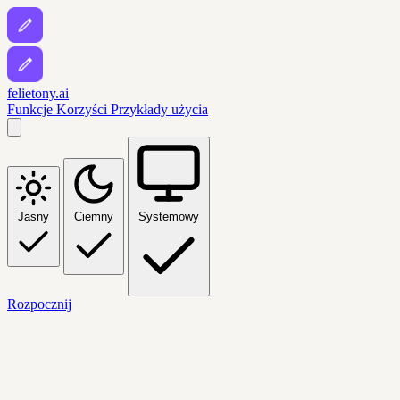
felietony.ai
Funkcje
Korzyści
Przykłady użycia
Jasny
Ciemny
Systemowy
Rozpocznij