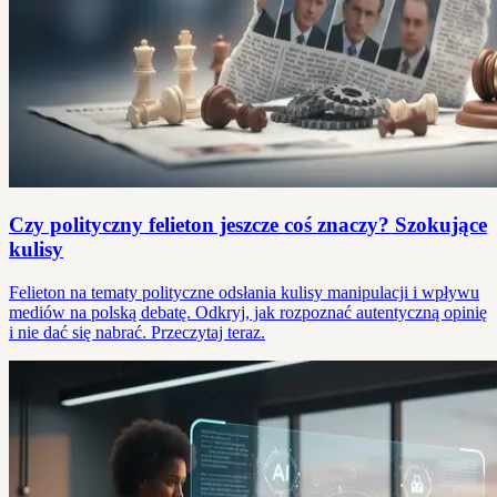
Czy polityczny felieton jeszcze coś znaczy? Szokujące
kulisy
Felieton na tematy polityczne odsłania kulisy manipulacji i wpływu
mediów na polską debatę. Odkryj, jak rozpoznać autentyczną opinię
i nie dać się nabrać. Przeczytaj teraz.