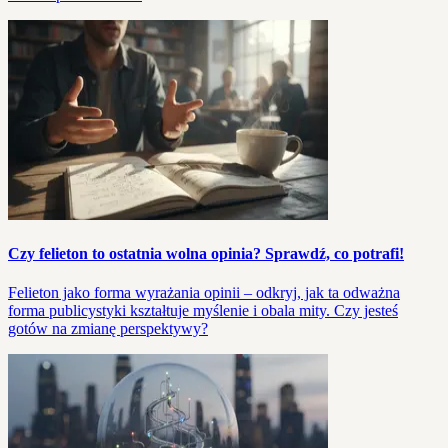
Czy felieton to ostatnia wolna opinia? Sprawdź, co potrafi!
Felieton jako forma wyrażania opinii – odkryj, jak ta odważna
forma publicystyki kształtuje myślenie i obala mity. Czy jesteś
gotów na zmianę perspektywy?