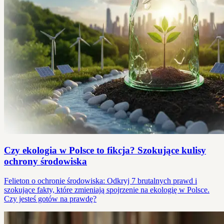
Czy ekologia w Polsce to fikcja? Szokujące kulisy
ochrony środowiska
Felieton o ochronie środowiska: Odkryj 7 brutalnych prawd i
szokujące fakty, które zmieniają spojrzenie na ekologię w Polsce.
Czy jesteś gotów na prawdę?