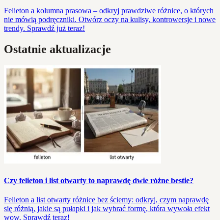
Felieton a kolumna prasowa – odkryj prawdziwe różnice, o których
nie mówią podręczniki. Otwórz oczy na kulisy, kontrowersje i nowe
trendy. Sprawdź już teraz!
Ostatnie aktualizacje
Czy felieton i list otwarty to naprawdę dwie różne bestie?
Felieton a list otwarty różnice bez ściemy: odkryj, czym naprawdę
się różnią, jakie są pułapki i jak wybrać formę, która wywoła efekt
wow. Sprawdź teraz!