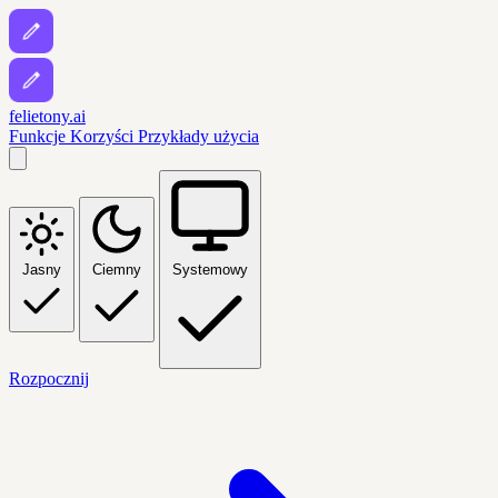
felietony.ai
Funkcje
Korzyści
Przykłady użycia
Jasny
Ciemny
Systemowy
Rozpocznij