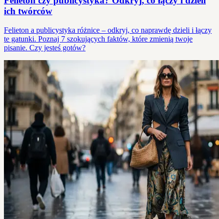
Felieton czy publicystyka? Odkryj, co łączy i dzieli
ich twórców
Felieton a publicystyka różnice – odkryj, co naprawdę dzieli i łączy
te gatunki. Poznaj 7 szokujących faktów, które zmienią twoje
pisanie. Czy jesteś gotów?