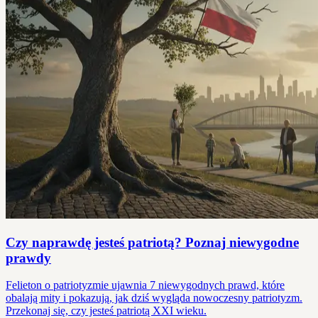
Czy naprawdę jesteś patriotą? Poznaj niewygodne
prawdy
Felieton o patriotyzmie ujawnia 7 niewygodnych prawd, które
obalają mity i pokazują, jak dziś wygląda nowoczesny patriotyzm.
Przekonaj się, czy jesteś patriotą XXI wieku.