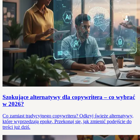
Szokujące alternatywy dla copywritera – co wybrać
w 2026?
Co zamiast tradycyjnego copywritera? Odkryj świeże alternatywy,
które wyprzedzają epokę. Przekonaj się, jak zmienić podejście do
treści już dziś.