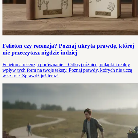
Felieton czy recenzja? Poznaj ukrytą prawdę, której
nie przeczytasz nigdzie indziej
Felieton a recenzja porównanie – Odkryj różnice, pułapki i realny
wpływ tych form na twoje teksty. Poznaj prawdy, których nie uczą
w szkole. Sprawdź już teraz!