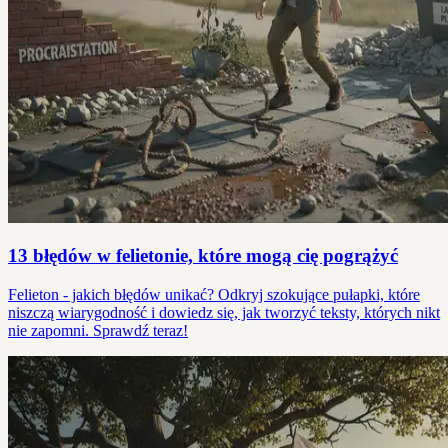
13 błędów w felietonie, które mogą cię pogrążyć
Felieton - jakich błędów unikać? Odkryj szokujące pułapki, które
niszczą wiarygodność i dowiedz się, jak tworzyć teksty, których nikt
nie zapomni. Sprawdź teraz!