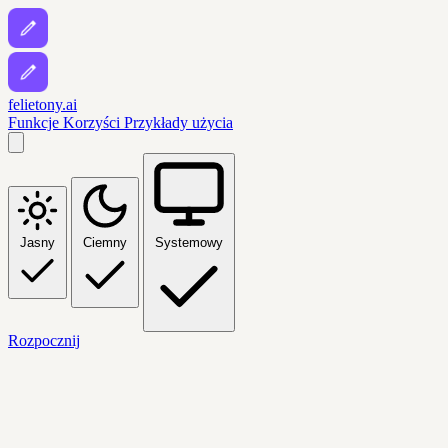
felietony.ai
Funkcje
Korzyści
Przykłady użycia
Jasny
Ciemny
Systemowy
Rozpocznij