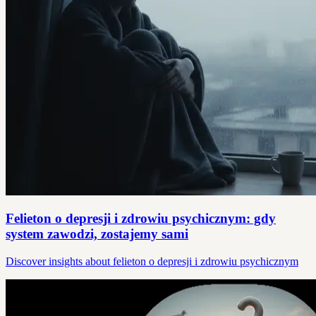
Felieton o depresji i zdrowiu psychicznym: gdy
system zawodzi, zostajemy sami
Discover insights about felieton o depresji i zdrowiu psychicznym