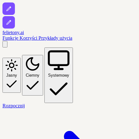
felietony.ai
Funkcje
Korzyści
Przykłady użycia
Jasny
Ciemny
Systemowy
Rozpocznij