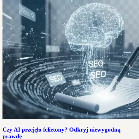
Czy AI przejęło felietony? Odkryj niewygodną
prawdę