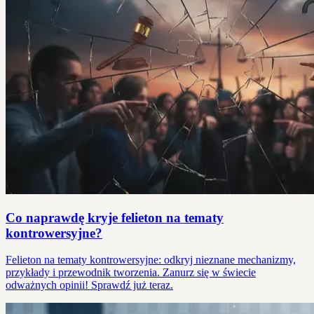
Co naprawdę kryje felieton na tematy
kontrowersyjne?
Felieton na tematy kontrowersyjne: odkryj nieznane mechanizmy,
przykłady i przewodnik tworzenia. Zanurz się w świecie
odważnych opinii! Sprawdź już teraz.