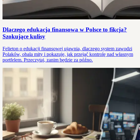
Dlaczego edukacja finansowa w Polsce to fikcja?
Szokujące kulisy
Felieton o edukacji finansowej ujawnia, dlaczego system zawodzi
Polaków, obala mity i pokazuje, jak przejąć kontrolę nad własnym
portfelem. Przeczytaj, zanim będzie za późno.