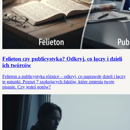
Felieton czy publicystyka? Odkryj, co łączy i dzieli
ich twórców
Felieton a publicystyka różnice – odkryj, co naprawdę dzieli i łączy
te gatunki. Poznaj 7 szokujących faktów, które zmienią twoje
pisanie. Czy jesteś gotów?