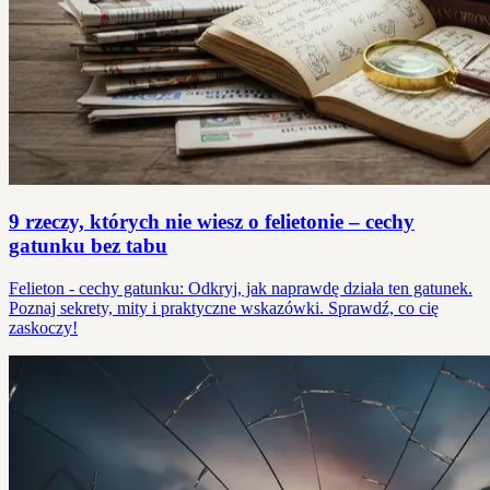
9 rzeczy, których nie wiesz o felietonie – cechy
gatunku bez tabu
Felieton - cechy gatunku: Odkryj, jak naprawdę działa ten gatunek.
Poznaj sekrety, mity i praktyczne wskazówki. Sprawdź, co cię
zaskoczy!