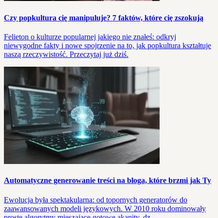
Czy popkultura cię manipuluje? 7 faktów, które cię zszokują
Felieton o kulturze popularnej jakiego nie znałeś: odkryj
niewygodne fakty i nowe spojrzenie na to, jak popkultura kształtuje
naszą rzeczywistość. Przeczytaj już dziś.
Automatyczne generowanie treści na bloga, które brzmi jak Ty
Ewolucja była spektakularna: od topornych generatorów do
zaawansowanych modeli językowych. W 2010 roku dominowały
proste algorytmy mieszające gotowe akapity, dz