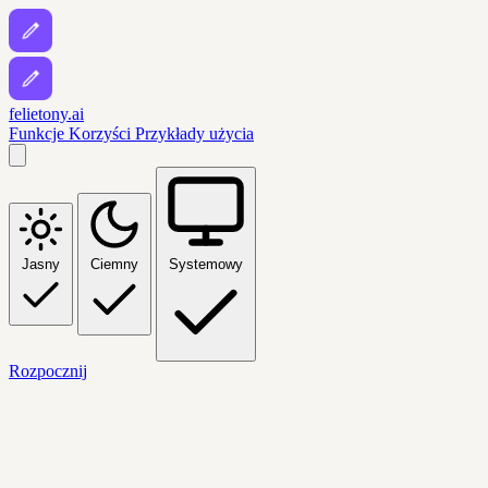
felietony.ai
Funkcje
Korzyści
Przykłady użycia
Jasny
Ciemny
Systemowy
Rozpocznij