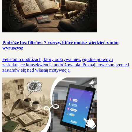
Podróże bez filtrów: 7 rzeczy, które musisz wiedzieć zanim
wyruszysz
Felieton o podróżach, który odkrywa niewygodne prawdy i
zaskakujące konsekwencje podróżowania. Poznaj nowe spojrzenie i
zastanów się nad własną motywacją.