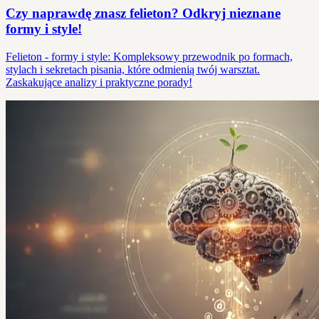
Czy naprawdę znasz felieton? Odkryj nieznane
formy i style!
Felieton - formy i style: Kompleksowy przewodnik po formach,
stylach i sekretach pisania, które odmienią twój warsztat.
Zaskakujące analizy i praktyczne porady!