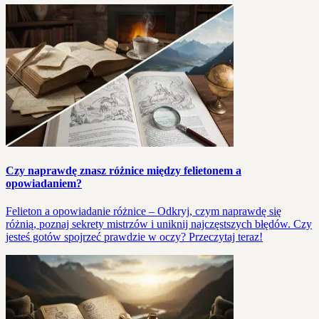
Czy naprawdę znasz różnice między felietonem a
opowiadaniem?
Felieton a opowiadanie różnice – Odkryj, czym naprawdę się
różnią, poznaj sekrety mistrzów i uniknij najczęstszych błędów. Czy
jesteś gotów spojrzeć prawdzie w oczy? Przeczytaj teraz!