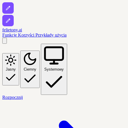
felietony.ai
Funkcje
Korzyści
Przykłady użycia
Jasny
Ciemny
Systemowy
Rozpocznij