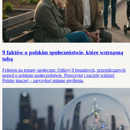
9 faktów o polskim społeczeństwie, które wstrząsną
tobą
Felieton na tematy społeczne: Odkryj 9 brutalnych, przemilczanych
prawd o polskim społeczeństwie. Przeczytaj i zacznij widzieć
Polskę inaczej – zaryzykuj zmianę myślenia.