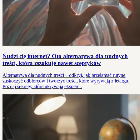
Nudzi cię internet? Oto alternatywa dla nudnych
treści, która zszokuje nawet sceptyków
Alternatywa dla nudnych treści – odkryj, jak przełamać rutynę,
zaskoczyć odbiorców i tworzyć treści, które wyrywają z letargu.
Poznaj sekrety, które ukrywają eksperci.