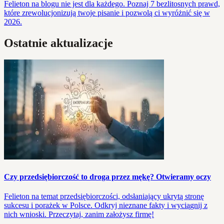
Felieton na blogu nie jest dla każdego. Poznaj 7 bezlitosnych prawd,
które zrewolucjonizują twoje pisanie i pozwolą ci wyróżnić się w
2026.
Ostatnie aktualizacje
Czy przedsiębiorczość to droga przez mękę? Otwieramy oczy
Felieton na temat przedsiębiorczości, odsłaniający ukrytą stronę
sukcesu i porażek w Polsce. Odkryj nieznane fakty i wyciągnij z
nich wnioski. Przeczytaj, zanim założysz firmę!