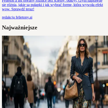
Felieton a list otwarty różnice bez ściemy: odkryj, czym naprawdę
się różnią, jakie są pułapki i jak wybrać formę, która wywoła efekt
wow. Sprawdź teraz!
redakcja
felietony.ai
Najważniejsze