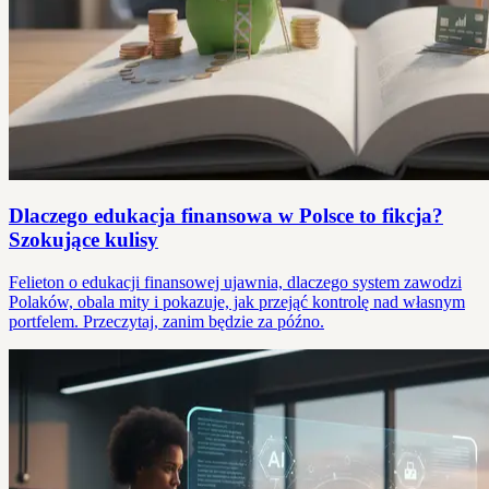
Dlaczego edukacja finansowa w Polsce to fikcja?
Szokujące kulisy
Felieton o edukacji finansowej ujawnia, dlaczego system zawodzi
Polaków, obala mity i pokazuje, jak przejąć kontrolę nad własnym
portfelem. Przeczytaj, zanim będzie za późno.