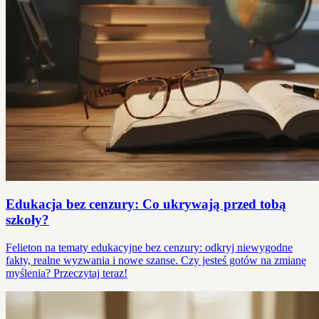
Edukacja bez cenzury: Co ukrywają przed tobą
szkoły?
Felieton na tematy edukacyjne bez cenzury: odkryj niewygodne
fakty, realne wyzwania i nowe szanse. Czy jesteś gotów na zmianę
myślenia? Przeczytaj teraz!