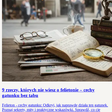
9 rzeczy, których nie wiesz o felietonie – cechy
gatunku bez tabu
Felieton - cechy gatunku: Odkryj, jak naprawdę działa ten gatunek.
Poznaj sekrety, mity i praktyczne wskazówki. Sprawdź, co cię