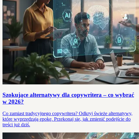
Szokujące alternatywy dla copywritera – co wybrać
w 2026?
Co zamiast tradycyjnego copywritera? Odkryj świeże alternatywy,
które wyprzedzają epokę. Przekonaj się, jak zmienić podejście do
treści już dziś.