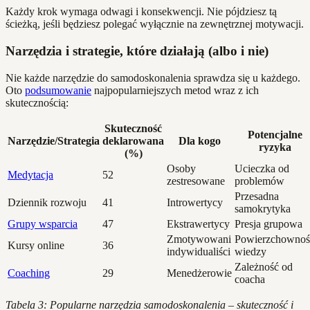
Każdy krok wymaga odwagi i konsekwencji. Nie pójdziesz tą
ścieżką, jeśli będziesz polegać wyłącznie na zewnętrznej motywacji.
Narzędzia i strategie, które działają (albo i nie)
Nie każde narzędzie do samodoskonalenia sprawdza się u każdego.
Oto
podsumowanie
najpopularniejszych metod wraz z ich
skutecznością:
Skuteczność
Potencjalne
Narzędzie/Strategia
deklarowana
Dla kogo
ryzyka
(%)
Osoby
Ucieczka od
Medytacja
52
zestresowane
problemów
Przesadna
Dziennik rozwoju
41
Introwertycy
samokrytyka
Grupy wsparcia
47
Ekstrawertycy
Presja grupowa
Zmotywowani
Powierzchownoś
Kursy online
36
indywidualiści
wiedzy
Zależność od
Coaching
29
Menedżerowie
coacha
Tabela 3: Popularne narzędzia samodoskonalenia – skuteczność i