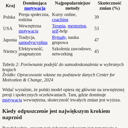
Dominująca
Najpopularniejsze
Skuteczność
Kraj
motywacja
metody
zmian (%)
Presja społeczna,
Kursy online,
Polska
39
rodzina
coaching
Wewnętrzna
Terapia
,
mentoring
,
USA
53
motywacja
self
-help
Tradycja,
Rytuały
, nauka
Japonia
47
samodyscyplina
grupowa
Efektywność,
Szkolenia zawodowe,
Niemcy
45
pragmatyzm
networking
Tabela 2: Porównanie podejść do samodoskonalenia w wybranych
krajach
Źródło: Opracowanie własne na podstawie danych Center for
Motivation & Change, 2024
Widać wyraźnie, że polski model opiera się głównie na zewnętrznej
presji i społecznych oczekiwaniach. Tam, gdzie dominuje
motywacja
wewnętrzna, skuteczność trwałych zmian jest wyższa.
Kiedy odpuszczenie jest największym krokiem
naprzód