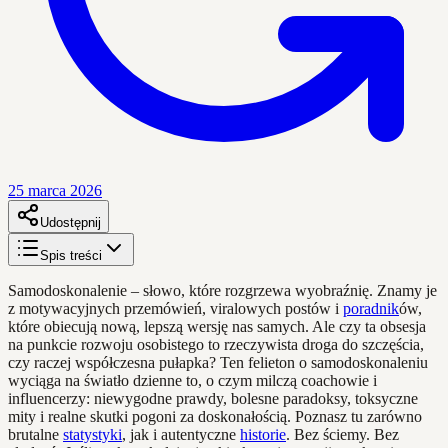
25 marca 2026
Udostępnij
Spis treści
Samodoskonalenie – słowo, które rozgrzewa wyobraźnię. Znamy je
z motywacyjnych przemówień, viralowych postów i
poradnik
ów,
które obiecują nową, lepszą wersję nas samych. Ale czy ta obsesja
na punkcie rozwoju osobistego to rzeczywista droga do szczęścia,
czy raczej współczesna pułapka? Ten felieton o samodoskonaleniu
wyciąga na światło dzienne to, o czym milczą coachowie i
influencerzy: niewygodne prawdy, bolesne paradoksy, toksyczne
mity i realne skutki pogoni za doskonałością. Poznasz tu zarówno
brutalne
statystyki
, jak i autentyczne
historie
. Bez ściemy. Bez