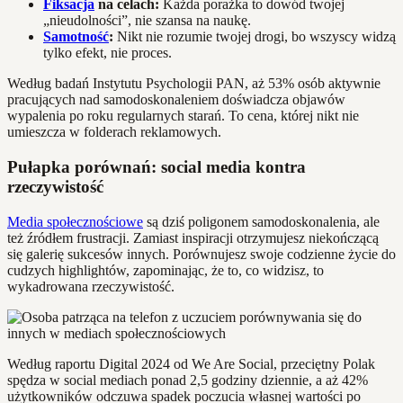
Fiksacja
na celach:
Każda porażka to dowód twojej
„nieudolności”, nie szansa na naukę.
Samotność
:
Nikt nie rozumie twojej drogi, bo wszyscy widzą
tylko efekt, nie proces.
Według badań Instytutu Psychologii PAN, aż 53% osób aktywnie
pracujących nad samodoskonaleniem doświadcza objawów
wypalenia po roku regularnych starań. To cena, której nikt nie
umieszcza w folderach reklamowych.
Pułapka porównań: social media kontra
rzeczywistość
Media społecznościowe
są dziś poligonem samodoskonalenia, ale
też źródłem frustracji. Zamiast inspiracji otrzymujesz niekończącą
się galerię sukcesów innych. Porównujesz swoje codzienne życie do
cudzych highlightów, zapominając, że to, co widzisz, to
wykadrowana rzeczywistość.
Według raportu Digital 2024 od We Are Social, przeciętny Polak
spędza w social mediach ponad 2,5 godziny dziennie, a aż 42%
użytkowników odczuwa spadek poczucia własnej wartości po