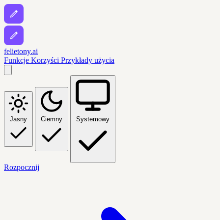
felietony.ai
Funkcje
Korzyści
Przykłady użycia
Jasny
Ciemny
Systemowy
Rozpocznij