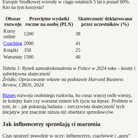
Europie Środkowej wzrosły w ciągu ostatnich 5 lat o ponad 60%.
Kto na tym korzysta?
Obszar
Przeciętne wydatki
Skuteczność deklarowana
rozwoju
roczne na osobę (PLN)
przez uczestników (%)
Kursy
1200
38
online
Coaching
2000
41
Książki
350
25
Warsztaty
1500
46
Tabela 1: Rynek samodoskonalenia w Polsce w 2024 roku – koszty i
subiektywna skuteczność
Źródło: Opracowanie własne na podstawie Harvard Business
Review, CBOS, 2024
Biznes
rozwoju osobistego rozkwita, bo coraz więcej osób wierzy,
że kolejny kurs czy warsztat zmieni ich życie na lepsze. Problem w
tym, że – jak pokazują badania – rzeczywista skuteczność tych
inicjatyw jest znacznie niższa niż obietnice sprzedawców.
Jak influencerzy sprzedają ci marzenia
Czas spojrzeć prawdzie w oczy: influencerzy, coachowie i „guru”