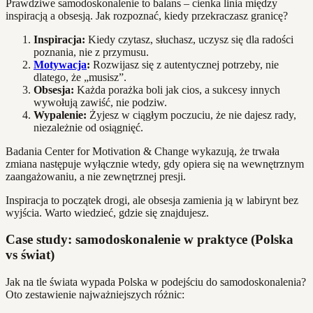
Prawdziwe samodoskonalenie to balans – cienka linia między
inspiracją a obsesją. Jak rozpoznać, kiedy przekraczasz granicę?
Inspiracja:
Kiedy czytasz, słuchasz, uczysz się dla radości
poznania, nie z przymusu.
Motywacja
:
Rozwijasz się z autentycznej potrzeby, nie
dlatego, że „musisz”.
Obsesja:
Każda porażka boli jak cios, a sukcesy innych
wywołują zawiść, nie podziw.
Wypalenie:
Żyjesz w ciągłym poczuciu, że nie dajesz rady,
niezależnie od osiągnięć.
Badania Center for Motivation & Change wykazują, że trwała
zmiana następuje wyłącznie wtedy, gdy opiera się na wewnętrznym
zaangażowaniu, a nie zewnętrznej presji.
Inspiracja to początek drogi, ale obsesja zamienia ją w labirynt bez
wyjścia. Warto wiedzieć, gdzie się znajdujesz.
Case study: samodoskonalenie w praktyce (Polska
vs świat)
Jak na tle świata wypada Polska w podejściu do samodoskonalenia?
Oto zestawienie najważniejszych różnic: