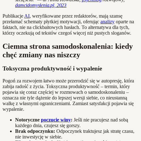
damcidomyslenia.pl, 2023
Publikacje
AI
, weryfikowane przez redaktorów, mają szansę
przełamać schematy płytkiej motywacji, oferując
analizy
oparte na
faktach, nie na clickbaitowych hasłach. To alternatywa dla tych,
którzy oczekują od tekstów czegoś więcej niż pustych sloganów.
Ciemna strona samodoskonalenia: kiedy
chęć zmiany nas niszczy
Toksyczna produktywność i wypalenie
Pogoń za rozwojem łatwo może przerodzić się w autopresję, która
zabija radość z życia. Toksyczna produktywność – termin, który
pojawia się coraz częściej w rozmowach o samodoskonaleniu –
oznacza nie tyle dążenie do lepszej wersji siebie, co nieustanną
walkę z własnymi ograniczeniami. Zamiast satysfakcji pojawia się
wypalenie.
Notoryczne
poczucie winy
:
Jeśli nie pracujesz nad sobą
każdego dnia, czujesz się gorszy.
Brak odpoczynku:
Odpoczynek traktujesz jak stratę czasu,
nie inwestycję w siebie.