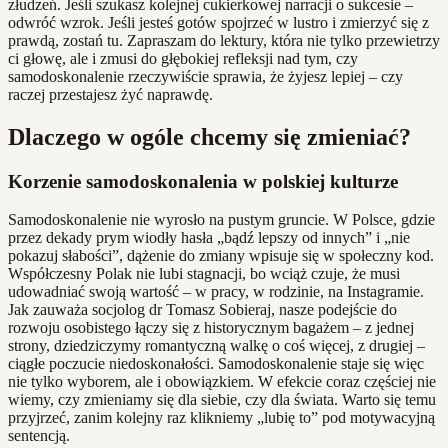
złudzeń. Jeśli szukasz kolejnej cukierkowej narracji o sukcesie –
odwróć wzrok. Jeśli jesteś gotów spojrzeć w lustro i zmierzyć się z
prawdą, zostań tu. Zapraszam do lektury, która nie tylko przewietrzy
ci głowę, ale i zmusi do głębokiej refleksji nad tym, czy
samodoskonalenie rzeczywiście sprawia, że żyjesz lepiej – czy
raczej przestajesz żyć naprawdę.
Dlaczego w ogóle chcemy się zmieniać?
Korzenie samodoskonalenia w polskiej kulturze
Samodoskonalenie nie wyrosło na pustym gruncie. W Polsce, gdzie
przez dekady prym wiodły hasła „bądź lepszy od innych” i „nie
pokazuj słabości”, dążenie do zmiany wpisuje się w społeczny kod.
Współczesny Polak nie lubi stagnacji, bo wciąż czuje, że musi
udowadniać swoją wartość – w pracy, w rodzinie, na Instagramie.
Jak zauważa socjolog dr Tomasz Sobieraj, nasze podejście do
rozwoju osobistego łączy się z historycznym bagażem – z jednej
strony, dziedziczymy romantyczną walkę o coś więcej, z drugiej –
ciągłe poczucie niedoskonałości. Samodoskonalenie staje się więc
nie tylko wyborem, ale i obowiązkiem. W efekcie coraz częściej nie
wiemy, czy zmieniamy się dla siebie, czy dla świata. Warto się temu
przyjrzeć, zanim kolejny raz klikniemy „lubię to” pod motywacyjną
sentencją.