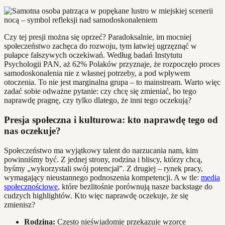
Czy tej presji można się oprzeć? Paradoksalnie, im mocniej
społeczeństwo zachęca do rozwoju, tym łatwiej ugrzęznąć w
pułapce fałszywych oczekiwań. Według badań Instytutu
Psychologii PAN, aż 62% Polaków przyznaje, że rozpoczęło proces
samodoskonalenia nie z własnej potrzeby, a pod wpływem
otoczenia. To nie jest marginalna grupa – to mainstream. Warto więc
zadać sobie odważne pytanie: czy chcę się zmieniać, bo tego
naprawdę pragnę, czy tylko dlatego, że inni tego oczekują?
Presja społeczna i kulturowa: kto naprawdę tego od
nas oczekuje?
Społeczeństwo ma wyjątkowy talent do narzucania nam, kim
powinniśmy być. Z jednej strony, rodzina i bliscy, którzy chcą,
byśmy „wykorzystali swój potencjał”. Z drugiej – rynek pracy,
wymagający nieustannego podnoszenia kompetencji. A w tle:
media
społecznościowe
, które bezlitośnie porównują nasze backstage do
cudzych highlightów. Kto więc naprawdę oczekuje, że się
zmienisz?
Rodzina:
Często nieświadomie przekazuje wzorce