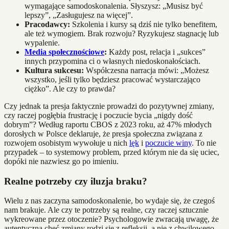
wymagające samodoskonalenia. Słyszysz: „Musisz być
lepszy”, „Zasługujesz na więcej”.
Pracodawcy:
Szkolenia i kursy są dziś nie tylko benefitem,
ale też wymogiem. Brak rozwoju? Ryzykujesz stagnację lub
wypalenie.
Media społecznościowe
:
Każdy post, relacja i „sukces”
innych przypomina ci o własnych niedoskonałościach.
Kultura sukcesu:
Współczesna narracja mówi: „Możesz
wszystko, jeśli tylko będziesz pracować wystarczająco
ciężko”. Ale czy to prawda?
Czy jednak ta presja faktycznie prowadzi do pozytywnej zmiany,
czy raczej pogłębia frustrację i poczucie bycia „nigdy dość
dobrym”? Według raportu CBOS z 2023 roku, aż 47% młodych
dorosłych w Polsce deklaruje, że presja społeczna związana z
rozwojem osobistym wywołuje u nich
lęk
i
poczucie winy
. To nie
przypadek – to systemowy problem, przed którym nie da się uciec,
dopóki nie nazwiesz go po imieniu.
Realne potrzeby czy iluzja braku?
Wielu z nas zaczyna samodoskonalenie, bo wydaje się, że czegoś
nam brakuje. Ale czy te potrzeby są realne, czy raczej sztucznie
wykreowane przez otoczenie? Psychologowie zwracają uwagę, że
autentyczna chęć zmiany rodzi się z refleksji, a nie z chwilowego