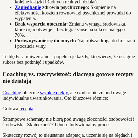
kolejne książki i żadnych realnych działań.
Zaniedbanie
zdrowia psychicznego:
Skupienie na
efektywności kosztem równowagi psychicznej prowadzi do
wypalenia.
Brak wsparcia otoczenia:
Zmiana wymaga środowiska,
które cię motywuje – bez tego szanse na sukces maleją o
70%.
Porównywanie się do innych:
Najkrótsza droga do frustracji
i poczucia winy.
Te błędy są uniwersalne – popełnia je każdy, kto wierzy, że osiągnie
sukces bez potknięć i upadków.
Coaching vs. rzeczywistość: dlaczego gotowe recepty
nie działają
Coaching
obiecuje
szybkie efekty
, ale rzadko bierze pod uwagę
indywidualne uwarunkowania. Oto kluczowe różnice:
Gotowa
recepta
Sztampowe schematy nie biorą pod uwagę złożoności osobowości i
środowiska. Skuteczność? Ułuda. Indywidualny proces
Skuteczny rozwój to nieustanna adaptacja, uczenie się na błędach i