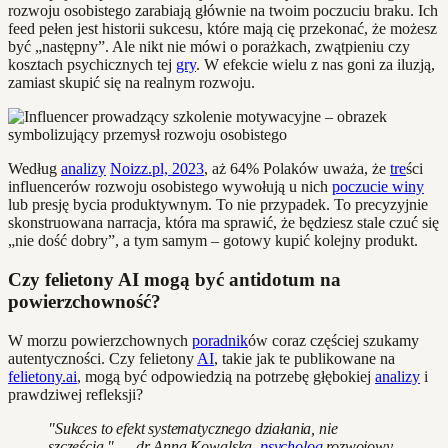
rozwoju osobistego zarabiają głównie na twoim poczuciu braku. Ich
feed pełen jest historii sukcesu, które mają cię przekonać, że możesz
być „następny”. Ale nikt nie mówi o porażkach, zwątpieniu czy
kosztach psychicznych tej
gry
. W efekcie wielu z nas goni za iluzją,
zamiast skupić się na realnym rozwoju.
Według
analizy
Noizz.pl, 2023
, aż 64% Polaków uważa, że
tre
ści
influencerów rozwoju osobistego wywołują u nich
poczucie winy
lub presję bycia produktywnym. To nie przypadek. To precyzyjnie
skonstruowana narracja, która ma sprawić, że będziesz stale czuć się
„nie dość dobry”, a tym samym – gotowy kupić kolejny produkt.
Czy felietony AI mogą być antidotum na
powierzchowność?
W morzu powierzchownych
poradnik
ów coraz częściej szukamy
autentyczności. Czy felietony
AI
, takie jak te publikowane na
felietony.ai
, mogą być odpowiedzią na potrzebę głębokiej
analizy
i
prawdziwej refleksji?
"Sukces to efekt systematycznego działania, nie
szczęścia." — dr Anna Kowalska,
psycholog
rozwojowy,