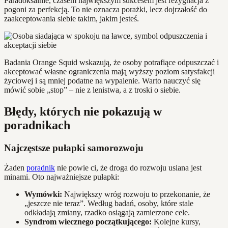
Paradoksalnie, czasem największym sukcesem jest rezygnacja z
pogoni za perfekcją. To nie oznacza porażki, lecz dojrzałość do
zaakceptowania siebie takim, jakim jesteś.
Badania Orange Squid wskazują, że osoby potrafiące odpuszczać i
akceptować własne ograniczenia mają wyższy poziom satysfakcji
życiowej i są mniej podatne na wypalenie. Warto nauczyć się
mówić sobie „stop” – nie z lenistwa, a z troski o siebie.
Błędy, których nie pokazują w
poradnikach
Najczęstsze pułapki samorozwoju
Żaden
poradnik
nie powie ci, że droga do rozwoju usiana jest
minami. Oto najważniejsze pułapki:
Wymówki:
Największy wróg rozwoju to przekonanie, że
„jeszcze nie teraz”. Według badań, osoby, które stale
odkładają zmiany, rzadko osiągają zamierzone cele.
Syndrom wiecznego początkującego:
Kolejne kursy,