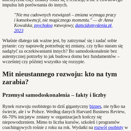
impulsu lub porównania do innych.
"Nie ma cudownych rozwiązań – zmiana wymaga pracy
i konsekwencji, nie magicznego momentu." — dr Anna
Kowalska,
psycholog
rozwojowy,
damcidomyslenia.pl,
2023
Właśnie dlatego tak ważne jest, by zatrzymać się i zadać sobie
pytanie: czy naprawdę potrzebuję tej zmiany, czy tylko staram się
nadążyć za oczekiwaniami innych? Bo samodoskonalenie bez
autentycznej potrzeby to jak budowa domu bez fundamentów –
wcześniej czy później wszystko się rozsypie.
Mit nieustannego rozwoju: kto na tym
zarabia?
Przemysł samodoskonalenia – fakty i liczby
Rynek rozwoju osobistego to dziś gigantyczny
biznes
, nie tylko na
świecie, ale i w Polsce. Według danych Harvard Business Review,
66-70% inicjatyw zmiany w organizacjach kończy się
niepowodzeniem. Mimo to liczba kursów, szkoleń i programów
coachingowych rośnie z roku na rok. Wydatki na
rozwój osobisty
w