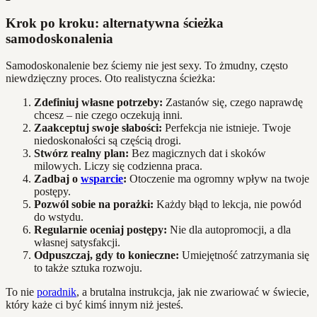
Krok po kroku: alternatywna ścieżka
samodoskonalenia
Samodoskonalenie bez ściemy nie jest sexy. To żmudny, często
niewdzięczny proces. Oto realistyczna ścieżka:
Zdefiniuj własne potrzeby:
Zastanów się, czego naprawdę
chcesz – nie czego oczekują inni.
Zaakceptuj swoje słabości:
Perfekcja nie istnieje. Twoje
niedoskonałości są częścią drogi.
Stwórz realny plan:
Bez magicznych dat i skoków
milowych. Liczy się codzienna praca.
Zadbaj o
wsparcie
:
Otoczenie ma ogromny wpływ na twoje
postępy.
Pozwól sobie na porażki:
Każdy błąd to lekcja, nie powód
do wstydu.
Regularnie oceniaj postępy:
Nie dla autopromocji, a dla
własnej satysfakcji.
Odpuszczaj, gdy to konieczne:
Umiejętność zatrzymania się
to także sztuka rozwoju.
To nie
poradnik
, a brutalna instrukcja, jak nie zwariować w świecie,
który każe ci być kimś innym niż jesteś.