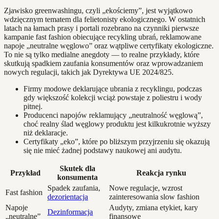
Zjawisko greenwashingu, czyli „ekościemy”, jest wyjątkowo
wdzięcznym tematem dla felietonisty ekologicznego. W ostatnich
latach na łamach prasy i portali rozebrano na czynniki pierwsze
kampanie fast fashion obiecujące recykling ubrań, reklamowane
napoje „neutralne węglowo” oraz wątpliwe certyfikaty ekologiczne.
To nie są tylko medialne anegdoty — to realne przykłady, które
skutkują spadkiem zaufania konsumentów oraz wprowadzaniem
nowych regulacji, takich jak Dyrektywa UE 2024/825.
Firmy modowe deklarujące ubrania z recyklingu, podczas
gdy większość kolekcji wciąż powstaje z poliestru i wody
pitnej.
Producenci napojów reklamujący „neutralność węglową”,
choć realny ślad węglowy produktu jest kilkukrotnie wyższy
niż deklaracje.
Certyfikaty „eko”, które po bliższym przyjrzeniu się okazują
się nie mieć żadnej podstawy naukowej ani audytu.
Skutek dla
Przykład
Reakcja rynku
konsumenta
Spadek zaufania,
Nowe regulacje, wzrost
Fast fashion
dezorientacja
zainteresowania slow fashion
Napoje
Audyty, zmiana etykiet, kary
Dezinformacja
„neutralne”
finansowe