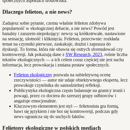
społecznych aspektach środowiska.
Dlaczego felieton, a nie news?
Zadajesz sobie pytanie, czemu właśnie felieton zdobywa
popularność w ekologicznej debacie, a nie news? Powód jest
banalny i zarazem niepokojący: newsy są krótkotrwałe, nastawione
na sensację, ulotność i kliknięcia. Felieton, przeciwnie: rozkłada
temat na czynniki pierwsze, zaskakuje, drażni i zaprasza do
dyskusji. To forma, która nie obawia się ostrych sformułowań czy
kontrowersji. Jak pokazują dane z
SW Research, 2023
, rośnie liczba
tekstów ekologicznych — a ich celem coraz częściej nie jest sucha
informacja, lecz prowokacja i zmiana postaw społecznych.
Felieton ekologiczny
pozwala na subiektywną ocenę
rzeczywistości — autor nie udaje obiektywnego eksperta, lecz
prowokuje czytelnika do samodzielnej refleksji.
Publicystyka ekologiczna często balansuje na granicy ironii i
powagi, przez co dociera do szerszej grupy odbiorców i
angażuje emocjonalnie.
Kluczowym elementem jest styl — felietonista gra formą,
bawi się językiem i nie boi się kontrowersji, podczas gdy
news ogranicza się do suchych faktów.
Felietony ekologiczne w polskich mediach