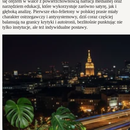
się orężem w walce z powierzchownością narracji medialnej oraz
narzędziem edukacji, które wykorzystuje zarówno satyrę, jak i
głęboką analizę. Pierwsze eko-felietony w polskiej prasie miały
charakter ostrzegawczy i antysystemowy, dziś coraz częściej
balansują na granicy krytyki i autoironii, bezlitośnie punktując nie
tylko instytucje, ale też indywidualne postawy.