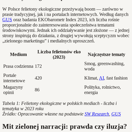
W Polsce felietony ekologiczne przeżywają boom — zarówno w
prasie tradycyjnej, jak i na portalach internetowych. Według danych
GUS
oraz badania EKObarometr Index 2023, ich liczba rośnie
proporcjonalnie do zainteresowania społeczeństwa tematami
środowiskowymi. Jednak ich oddziaływanie jest złożone — z jednej
strony inspirują do działania, z drugiej wywołują sceptycyzm wobec
„zielonego marketingu” i medialnych uproszczeń.
Liczba felietonów eko
Medium
Najczęstsze tematy
(2023)
Smog, greenwashing,
Prasa codzienna
172
woda
Portale
420
Klimat,
AI
, fast fashion
internetowe
Magazyny
Polityka, rolnictwo,
86
opinii
energia
Tabela 1: Felietony ekologiczne w polskich mediach - liczba i
tematyka w 2023 roku
Źródło: Opracowanie własne na podstawie
SW Research
,
GUS
Mit zielonej narracji: prawda czy iluzja?