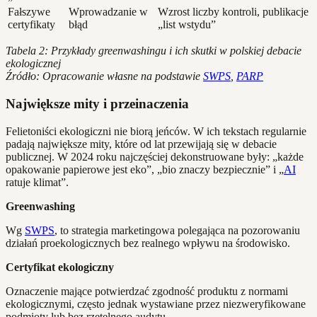
Fałszywe
Wprowadzanie w
Wzrost liczby kontroli, publikacje
certyfikaty
błąd
„list wstydu”
Tabela 2: Przykłady greenwashingu i ich skutki w polskiej debacie
ekologicznej
Źródło: Opracowanie własne na podstawie
SWPS
,
PARP
Największe mity i przeinaczenia
Felietoniści ekologiczni nie biorą jeńców. W ich tekstach regularnie
padają największe mity, które od lat przewijają się w debacie
publicznej. W 2024 roku najczęściej dekonstruowane były: „każde
opakowanie papierowe jest eko”, „bio znaczy bezpiecznie” i „
AI
ratuje klimat”.
Greenwashing
Wg
SWPS
, to strategia marketingowa polegająca na pozorowaniu
działań proekologicznych bez realnego wpływu na środowisko.
Certyfikat ekologiczny
Oznaczenie mające potwierdzać zgodność produktu z normami
ekologicznymi, często jednak wystawiane przez niezweryfikowane
podmioty lub bez rzetelnego audytu.