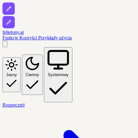
felietony.ai
Funkcje
Korzyści
Przykłady użycia
Jasny
Ciemny
Systemowy
Rozpocznij