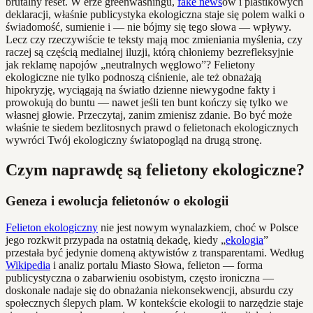
brutalny reset. W erze greenwashingu,
fake news
ów i plastikowych
deklaracji, właśnie publicystyka ekologiczna staje się polem walki o
świadomość, sumienie i — nie bójmy się tego słowa — wpływy.
Lecz czy rzeczywiście te teksty mają moc zmieniania myślenia, czy
raczej są częścią medialnej iluzji, którą chłoniemy bezrefleksyjnie
jak reklamę napojów „neutralnych węglowo”? Felietony
ekologiczne nie tylko podnoszą ciśnienie, ale też obnażają
hipokryzję, wyciągają na światło dzienne niewygodne fakty i
prowokują do buntu — nawet jeśli ten bunt kończy się tylko we
własnej głowie. Przeczytaj, zanim zmienisz zdanie. Bo być może
właśnie te siedem bezlitosnych prawd o felietonach ekologicznych
wywróci Twój ekologiczny światopogląd na drugą stronę.
Czym naprawdę są felietony ekologiczne?
Geneza i ewolucja felietonów o ekologii
Felieton ekologiczny
nie jest nowym wynalazkiem, choć w Polsce
jego rozkwit przypada na ostatnią dekadę, kiedy „
ekologia
”
przestała być jedynie domeną aktywistów z transparentami. Według
Wikipedia
i analiz portalu Miasto Słowa, felieton — forma
publicystyczna o zabarwieniu osobistym, często ironiczna —
doskonale nadaje się do obnażania niekonsekwencji, absurdu czy
społecznych ślepych plam. W kontekście ekologii to narzędzie staje