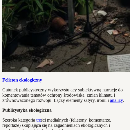
Felieton ekologiczny
Gatunek publicystyczny wykorzystujący subiektywną narrację do
komentowania tematów ochrony środowiska, zmian klimatu i
zrównoważonego rozwoju. Łączy elementy satyry, ironii i
analizy
.
Publicystyka ekologiczna
Szeroka kategoria
tre
ści medialnych (felietony, komentarze,
reportaże) skupiająca się na zagadnieniach ekologicznych i