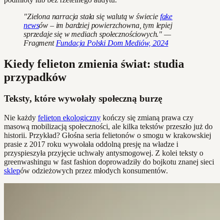
"Zielona narracja stała się walutą w świecie
fake
news
ów – im bardziej powierzchowna, tym lepiej
sprzedaje się w mediach społecznościowych." —
Fragment
Fundacja Polski Dom Mediów, 2024
Kiedy felieton zmienia świat: studia
przypadków
Teksty, które wywołały społeczną burzę
Nie każdy
felieton ekologiczny
kończy się zmianą prawa czy
masową mobilizacją społeczności, ale kilka tekstów przeszło już do
historii. Przykład? Głośna seria felietonów o smogu w krakowskiej
prasie z 2017 roku wywołała oddolną presję na władze i
przyspieszyła przyjęcie uchwały antysmogowej. Z kolei teksty o
greenwashingu w fast fashion doprowadziły do bojkotu znanej sieci
sklep
ów odzieżowych przez młodych konsumentów.