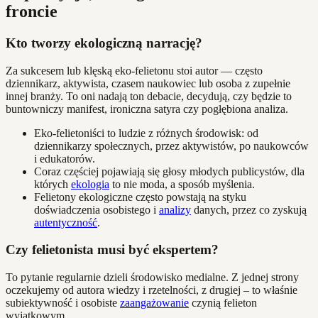
froncie
Kto tworzy ekologiczną narrację?
Za sukcesem lub klęską eko-felietonu stoi autor — często
dziennikarz, aktywista, czasem naukowiec lub osoba z zupełnie
innej branży. To oni nadają ton debacie, decydują, czy będzie to
buntowniczy manifest, ironiczna satyra czy pogłębiona analiza.
Eko-felietoniści to ludzie z różnych środowisk: od
dziennikarzy społecznych, przez aktywistów, po naukowców
i edukatorów.
Coraz częściej pojawiają się głosy młodych publicystów, dla
których
ekologia
to nie moda, a sposób myślenia.
Felietony ekologiczne często powstają na styku
doświadczenia osobistego i
analizy
danych, przez co zyskują
autentyczność
.
Czy felietonista musi być ekspertem?
To pytanie regularnie dzieli środowisko medialne. Z jednej strony
oczekujemy od autora wiedzy i rzetelności, z drugiej – to właśnie
subiektywność i osobiste
zaangażowanie
czynią felieton
wyjątkowym.