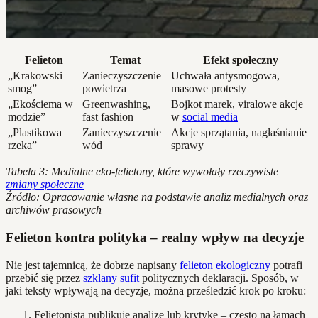
Felieton
Temat
Efekt społeczny
„Krakowski
Zanieczyszczenie
Uchwała antysmogowa,
smog”
powietrza
masowe protesty
„Ekościema w
Greenwashing,
Bojkot marek, viralowe akcje
modzie”
fast fashion
w
social media
„Plastikowa
Zanieczyszczenie
Akcje sprzątania, nagłaśnianie
rzeka”
wód
sprawy
Tabela 3: Medialne eko-felietony, które wywołały rzeczywiste
zmiany społeczne
Źródło: Opracowanie własne na podstawie analiz medialnych oraz
archiwów prasowych
Felieton kontra polityka – realny wpływ na decyzje
Nie jest tajemnicą, że dobrze napisany
felieton ekologiczny
potrafi
przebić się przez
szklany sufit
politycznych deklaracji. Sposób, w
jaki teksty wpływają na decyzje, można prześledzić krok po kroku:
Felietonista publikuję analizę lub krytykę – często na łamach