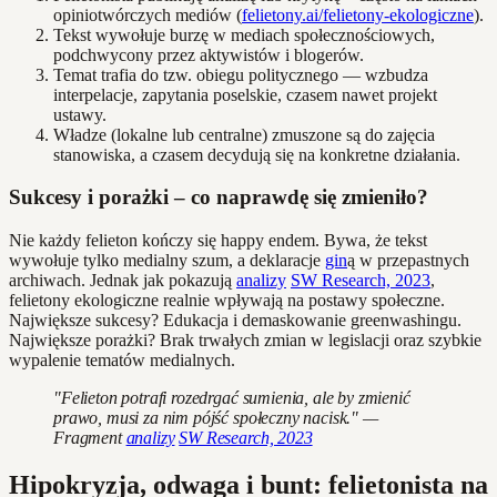
opiniotwórczych mediów (
felietony.ai/felietony-ekologiczne
).
Tekst wywołuje burzę w mediach społecznościowych,
podchwycony przez aktywistów i blogerów.
Temat trafia do tzw. obiegu politycznego — wzbudza
interpelacje, zapytania poselskie, czasem nawet projekt
ustawy.
Władze (lokalne lub centralne) zmuszone są do zajęcia
stanowiska, a czasem decydują się na konkretne działania.
Sukcesy i porażki – co naprawdę się zmieniło?
Nie każdy felieton kończy się happy endem. Bywa, że tekst
wywołuje tylko medialny szum, a deklaracje
gin
ą w przepastnych
archiwach. Jednak jak pokazują
analizy
SW Research, 2023
,
felietony ekologiczne realnie wpływają na postawy społeczne.
Największe sukcesy? Edukacja i demaskowanie greenwashingu.
Największe porażki? Brak trwałych zmian w legislacji oraz szybkie
wypalenie tematów medialnych.
"Felieton potrafi rozedrgać sumienia, ale by zmienić
prawo, musi za nim pójść społeczny nacisk." —
Fragment
analizy
SW Research, 2023
Hipokryzja, odwaga i bunt: felietonista na