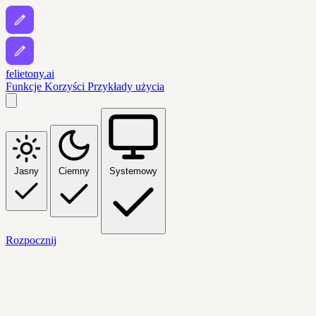
felietony.ai
Funkcje
Korzyści
Przykłady użycia
Jasny
Ciemny
Systemowy
Rozpocznij