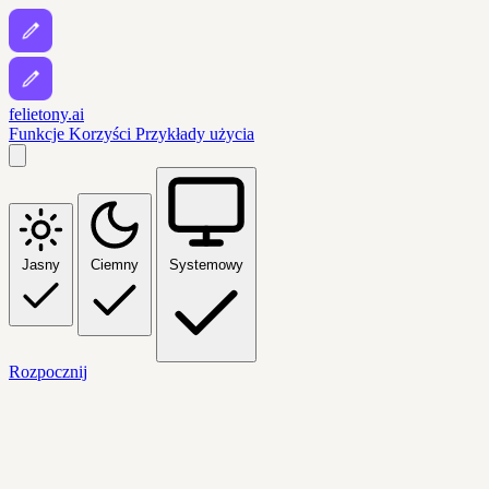
felietony.ai
Funkcje
Korzyści
Przykłady użycia
Jasny
Ciemny
Systemowy
Rozpocznij