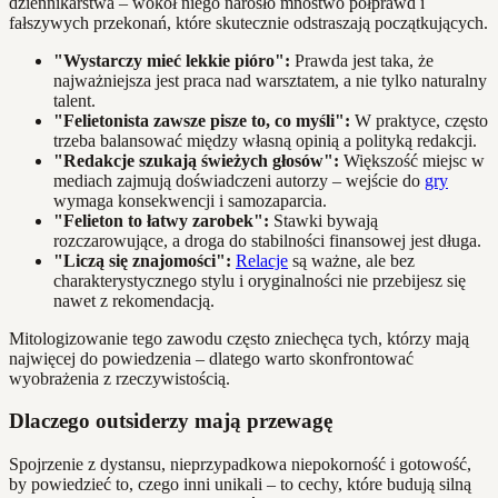
dziennikarstwa – wokół niego narosło mnóstwo półprawd i
fałszywych przekonań, które skutecznie odstraszają początkujących.
"Wystarczy mieć lekkie pióro":
Prawda jest taka, że
najważniejsza jest praca nad warsztatem, a nie tylko naturalny
talent.
"Felietonista zawsze pisze to, co myśli":
W praktyce, często
trzeba balansować między własną opinią a polityką redakcji.
"Redakcje szukają świeżych głosów":
Większość miejsc w
mediach zajmują doświadczeni autorzy – wejście do
gry
wymaga konsekwencji i samozaparcia.
"Felieton to łatwy zarobek":
Stawki bywają
rozczarowujące, a droga do stabilności finansowej jest długa.
"Liczą się znajomości":
Relacje
są ważne, ale bez
charakterystycznego stylu i oryginalności nie przebijesz się
nawet z rekomendacją.
Mitologizowanie tego zawodu często zniechęca tych, którzy mają
najwięcej do powiedzenia – dlatego warto skonfrontować
wyobrażenia z rzeczywistością.
Dlaczego outsiderzy mają przewagę
Spojrzenie z dystansu, nieprzypadkowa niepokorność i gotowość,
by powiedzieć to, czego inni unikali – to cechy, które budują silną