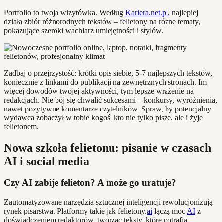
Portfolio to twoja wizytówka. Według
Kariera.net.pl
, najlepiej
działa zbiór różnorodnych tekstów – felietony na różne tematy,
pokazujące szeroki wachlarz umiejętności i stylów.
Zadbaj o przejrzystość: krótki opis siebie, 5-7 najlepszych tekstów,
koniecznie z linkami do publikacji na zewnętrznych stronach. Im
więcej dowodów twojej aktywności, tym lepsze wrażenie na
redakcjach. Nie bój się chwalić sukcesami – konkursy, wyróżnienia,
nawet pozytywne komentarze czytelników. Spraw, by potencjalny
wydawca zobaczył w tobie kogoś, kto nie tylko pisze, ale i żyje
felietonem.
Nowa szkoła felietonu: pisanie w czasach
AI i social media
Czy AI zabije felieton? A może go uratuje?
Zautomatyzowane narzędzia sztucznej inteligencji rewolucjonizują
rynek pisarstwa. Platformy takie jak felietony.
ai
łączą moc
AI
z
doświadczeniem redaktorów, tworząc teksty, które potrafią