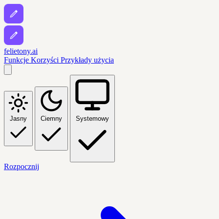
felietony.ai
Funkcje
Korzyści
Przykłady użycia
Jasny
Ciemny
Systemowy
Rozpocznij