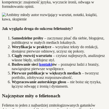
kompetencje: znajomość języka, wyczucie ironii, odwaga w
formułowaniu opinii.
Jak wygląda droga do sukcesu felietonisty?
Samodzielne próby
– zaczynasz pisać dla siebie, blogujesz,
publikujesz w małych mediach lokalnych.
Weryfikacja w praktyce
– wysyłasz teksty do redakcji,
dostajesz pierwsze odmowy, uczysz się pokory.
Ciągły rozwój warsztatu
– czytasz najlepszych, analizujesz
własne błędy, szlifujesz styl.
Budowanie sieci
kontakt
ów
– poznajesz ludzi z branży,
nawiązujesz pierwsze współprace.
Pierwsze publikacje w większych mediach
– tworzysz
portfolio, zdobywasz rozpoznawalność.
Wypracowanie autorskiego głosu
– nie boisz się ryzyka,
łączysz odwagę z ironią i dystansem.
Najczęstsze mity o felietonach
Felieton to jeden z najbardziej zmitologizowanych gatunków