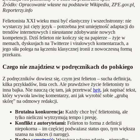
Źródło: Opracowanie własne na podstawie Wikipedia, ZPE.gov.pl,
Reporterzy.info
Felietonista XXI wieku musi być elastyczny i wszechstronny: nie
wystarczy już cięty język – potrzebna jest umiejętność adaptacji do
trendów internetowych i nieustanne zdobywanie nowych
kompetencji. Dziś felieton nie kończy się na papierze – żyje w
memach, dyskusjach na Twitterze i viralowych komentarzach, a
jego siła polega na łączeniu klasycznej ironii z nowoczesną formą
przekazu.
Czego nie znajdziesz w podręcznikach do polskiego
Z podręczników dowiesz się, czym jest felieton – sucha definicja,
kilka przykładów, lista cech. Ale prawdziwe życie felietonisty to
inna bajka. Nie nauczą cię tam, jak przetrwać
hejt
, jak napisać tekst,
który wywoła lawinę komentarzy, ani jak wyrobić sobie „grubą
skórę” na odmowy redakcji.
Brutalna konkurencja:
Każdy chce być felietonistą, ale
tylko nieliczni wytrzymują tempo i presję.
Konflikt z autorytetami:
Felieton to forma z definicji
niepokorna – im częściej podważasz status quo, tym większa
szansa na sukces (i narogę).
Realna
samotność
:
Wyrażasz własne zdanie – nierzadko