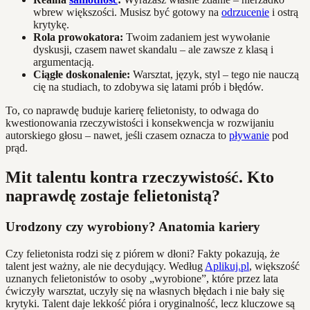
wbrew większości. Musisz być gotowy na
odrzucenie
i ostrą
krytykę.
Rola prowokatora:
Twoim zadaniem jest wywołanie
dyskusji, czasem nawet skandalu – ale zawsze z klasą i
argumentacją.
Ciągłe doskonalenie:
Warsztat, język, styl – tego nie nauczą
cię na studiach, to zdobywa się latami prób i błędów.
To, co naprawdę buduje karierę felietonisty, to odwaga do
kwestionowania rzeczywistości i konsekwencja w rozwijaniu
autorskiego głosu – nawet, jeśli czasem oznacza to
pływanie
pod
prąd.
Mit talentu kontra rzeczywistość. Kto
naprawdę zostaje felietonistą?
Urodzony czy wyrobiony? Anatomia kariery
Czy felietonista rodzi się z piórem w dłoni? Fakty pokazują, że
talent jest ważny, ale nie decydujący. Według
Aplikuj.pl
, większość
uznanych felietonistów to osoby „wyrobione”, które przez lata
ćwiczyły warsztat, uczyły się na własnych błędach i nie bały się
krytyki. Talent daje lekkość pióra i oryginalność, lecz kluczowe są