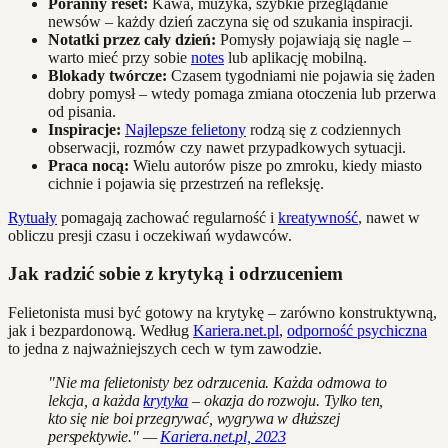
Poranny reset:
Kawa, muzyka, szybkie przeglądanie
newsów – każdy dzień zaczyna się od szukania inspiracji.
Notatki przez cały dzień:
Pomysły pojawiają się nagle –
warto mieć przy sobie
notes
lub aplikację mobilną.
Blokady twórcze:
Czasem tygodniami nie pojawia się żaden
dobry pomysł – wtedy pomaga zmiana otoczenia lub przerwa
od pisania.
Inspiracje:
Najlepsze felietony
rodzą się z codziennych
obserwacji, rozmów czy nawet przypadkowych sytuacji.
Praca nocą:
Wielu autorów pisze po zmroku, kiedy miasto
cichnie i pojawia się przestrzeń na refleksję.
Rytuały
pomagają zachować regularność i
kreatywność
, nawet w
obliczu presji czasu i oczekiwań wydawców.
Jak radzić sobie z krytyką i odrzuceniem
Felietonista musi być gotowy na krytykę – zarówno konstruktywną,
jak i bezpardonową. Według
Kariera.net.pl
,
odporność psychiczna
to jedna z najważniejszych cech w tym zawodzie.
"Nie ma felietonisty bez odrzucenia. Każda odmowa to
lekcja, a każda
krytyka
– okazja do rozwoju. Tylko ten,
kto się nie boi przegrywać, wygrywa w dłuższej
perspektywie." —
Kariera.net.pl, 2023