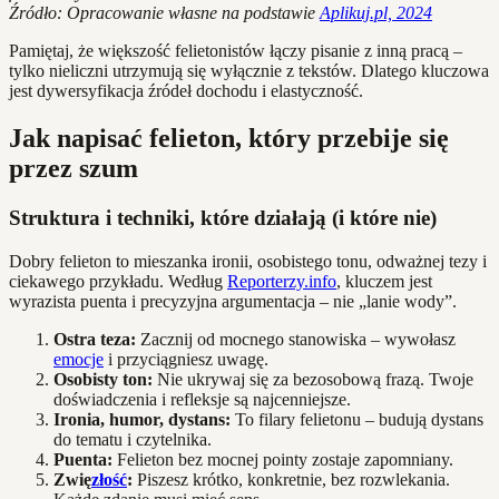
Źródło: Opracowanie własne na podstawie
Aplikuj.pl, 2024
Pamiętaj, że większość felietonistów łączy pisanie z inną pracą –
tylko nieliczni utrzymują się wyłącznie z tekstów. Dlatego kluczowa
jest dywersyfikacja źródeł dochodu i elastyczność.
Jak napisać felieton, który przebije się
przez szum
Struktura i techniki, które działają (i które nie)
Dobry felieton to mieszanka ironii, osobistego tonu, odważnej tezy i
ciekawego przykładu. Według
Reporterzy.info
, kluczem jest
wyrazista puenta i precyzyjna argumentacja – nie „lanie wody”.
Ostra teza:
Zacznij od mocnego stanowiska – wywołasz
emocje
i przyciągniesz uwagę.
Osobisty ton:
Nie ukrywaj się za bezosobową frazą. Twoje
doświadczenia i refleksje są najcenniejsze.
Ironia, humor, dystans:
To filary felietonu – budują dystans
do tematu i czytelnika.
Puenta:
Felieton bez mocnej pointy zostaje zapomniany.
Zwię
złość
:
Piszesz krótko, konkretnie, bez rozwlekania.