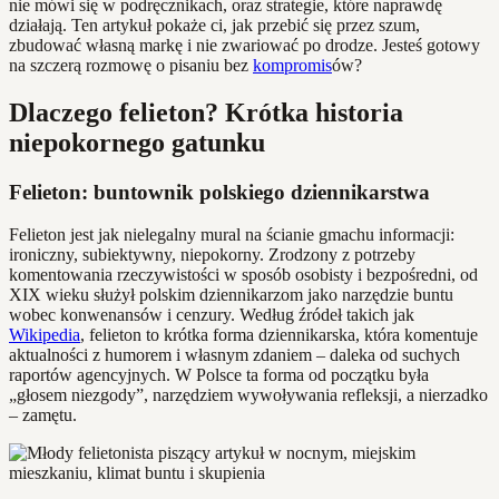
nie mówi się w podręcznikach, oraz strategie, które naprawdę
działają. Ten artykuł pokaże ci, jak przebić się przez szum,
zbudować własną markę i nie zwariować po drodze. Jesteś gotowy
na szczerą rozmowę o pisaniu bez
kompromis
ów?
Dlaczego felieton? Krótka historia
niepokornego gatunku
Felieton: buntownik polskiego dziennikarstwa
Felieton jest jak nielegalny mural na ścianie gmachu informacji:
ironiczny, subiektywny, niepokorny. Zrodzony z potrzeby
komentowania rzeczywistości w sposób osobisty i bezpośredni, od
XIX wieku służył polskim dziennikarzom jako narzędzie buntu
wobec konwenansów i cenzury. Według źródeł takich jak
Wikipedia
, felieton to krótka forma dziennikarska, która komentuje
aktualności z humorem i własnym zdaniem – daleka od suchych
raportów agencyjnych. W Polsce ta forma od początku była
„głosem niezgody”, narzędziem wywoływania refleksji, a nierzadko
– zamętu.