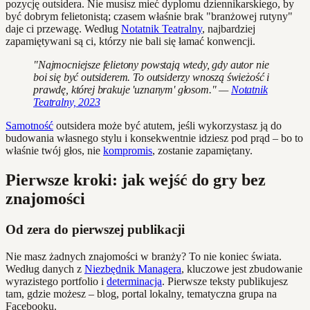
pozycję outsidera. Nie musisz mieć dyplomu dziennikarskiego, by
być dobrym felietonistą; czasem właśnie brak "branżowej rutyny"
daje ci przewagę. Według
Notatnik Teatralny
, najbardziej
zapamiętywani są ci, którzy nie bali się łamać konwencji.
"Najmocniejsze felietony powstają wtedy, gdy autor nie
boi się być outsiderem. To outsiderzy wnoszą świeżość i
prawdę, której brakuje 'uznanym' głosom." —
Notatnik
Teatralny, 2023
Samotność
outsidera może być atutem, jeśli wykorzystasz ją do
budowania własnego stylu i konsekwentnie idziesz pod prąd – bo to
właśnie twój głos, nie
kompromis
, zostanie zapamiętany.
Pierwsze kroki: jak wejść do gry bez
znajomości
Od zera do pierwszej publikacji
Nie masz żadnych znajomości w branży? To nie koniec świata.
Według danych z
Niezbędnik Managera
, kluczowe jest zbudowanie
wyrazistego portfolio i
determinacja
. Pierwsze teksty publikujesz
tam, gdzie możesz – blog, portal lokalny, tematyczna grupa na
Facebooku.