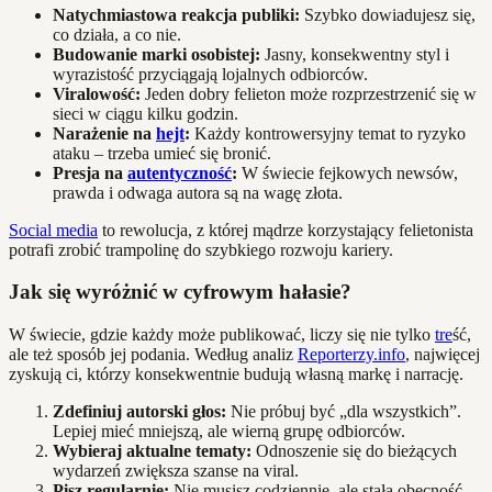
Natychmiastowa reakcja publiki:
Szybko dowiadujesz się,
co działa, a co nie.
Budowanie marki osobistej:
Jasny, konsekwentny styl i
wyrazistość przyciągają lojalnych odbiorców.
Viralowość:
Jeden dobry felieton może rozprzestrzenić się w
sieci w ciągu kilku godzin.
Narażenie na
hejt
:
Każdy kontrowersyjny temat to ryzyko
ataku – trzeba umieć się bronić.
Presja na
autentyczność
:
W świecie fejkowych newsów,
prawda i odwaga autora są na wagę złota.
Social media
to rewolucja, z której mądrze korzystający felietonista
potrafi zrobić trampolinę do szybkiego rozwoju kariery.
Jak się wyróżnić w cyfrowym hałasie?
W świecie, gdzie każdy może publikować, liczy się nie tylko
tre
ść,
ale też sposób jej podania. Według analiz
Reporterzy.info
, najwięcej
zyskują ci, którzy konsekwentnie budują własną markę i narrację.
Zdefiniuj autorski głos:
Nie próbuj być „dla wszystkich”.
Lepiej mieć mniejszą, ale wierną grupę odbiorców.
Wybieraj aktualne tematy:
Odnoszenie się do bieżących
wydarzeń zwiększa szanse na viral.
Pisz regularnie:
Nie musisz codziennie, ale stała obecność