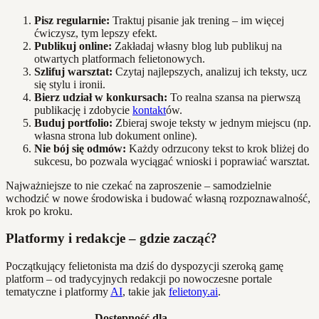
Pisz regularnie:
Traktuj pisanie jak trening – im więcej
ćwiczysz, tym lepszy efekt.
Publikuj online:
Zakładaj własny blog lub publikuj na
otwartych platformach felietonowych.
Szlifuj warsztat:
Czytaj najlepszych, analizuj ich teksty, ucz
się stylu i ironii.
Bierz udział w konkursach:
To realna szansa na pierwszą
publikację i zdobycie
kontakt
ów.
Buduj portfolio:
Zbieraj swoje teksty w jednym miejscu (np.
własna strona lub dokument online).
Nie bój się odmów:
Każdy odrzucony tekst to krok bliżej do
sukcesu, bo pozwala wyciągać wnioski i poprawiać warsztat.
Najważniejsze to nie czekać na zaproszenie – samodzielnie
wchodzić w nowe środowiska i budować własną rozpoznawalność,
krok po kroku.
Platformy i redakcje – gdzie zacząć?
Początkujący felietonista ma dziś do dyspozycji szeroką gamę
platform – od tradycyjnych redakcji po nowoczesne portale
tematyczne i platformy
AI
, takie jak
felietony.ai
.
Dostępność dla