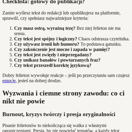
Checklista: gotowy do publikacji?
Zanim wyślesz tekst do redakcji lub opublikujesz na platformie,
sprawdź, czy spełniasz najważniejsze kryteria:
Czy masz ostrą, wyraźną tezę?
Bez niej felieton nie ma
sensu.
Czy tekst jest spójny i logiczny?
Chaos odstrasza czytelnika.
Czy używasz ironii lub humoru?
To podstawa gatunku.
Czy zakończenie jest mocne i zapada w pamięć?
Czy tekst jest zwięzły i nieprzegadany?
Czy unikasz banałów i powtarzanych fraz?
Czy tekst przeszedł korektę językową?
Dobry felieton wywołuje reakcje – jeśli po przeczytaniu sam czujesz
emocje
, jesteś na dobrej drodze.
Wyzwania i ciemne strony zawodu: co ci
nikt nie powie
Burnout, kryzys twórczy i presja oryginalności
Pisanie felietonów to niekończąca się walka z własnymi
ograniczeniami. Presja, by nie powielać tematów, a każdy tekst