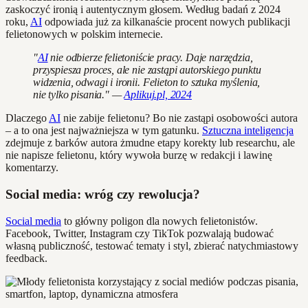
zaskoczyć ironią i autentycznym głosem. Według badań z 2024
roku,
AI
odpowiada już za kilkanaście procent nowych publikacji
felietonowych w polskim internecie.
"
AI
nie odbierze felietoniście pracy. Daje narzędzia,
przyspiesza proces, ale nie zastąpi autorskiego punktu
widzenia, odwagi i ironii. Felieton to sztuka myślenia,
nie tylko pisania." —
Aplikuj.pl, 2024
Dlaczego
AI
nie zabije felietonu? Bo nie zastąpi osobowości autora
– a to ona jest najważniejsza w tym gatunku.
Sztuczna inteligencja
zdejmuje z barków autora żmudne etapy korekty lub researchu, ale
nie napisze felietonu, który wywoła burzę w redakcji i lawinę
komentarzy.
Social media: wróg czy rewolucja?
Social media
to główny poligon dla nowych felietonistów.
Facebook, Twitter, Instagram czy TikTok pozwalają budować
własną publiczność, testować tematy i styl, zbierać natychmiastowy
feedback.