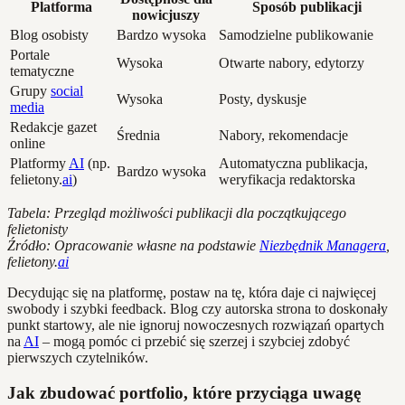
Platforma
Sposób publikacji
nowicjuszy
Blog osobisty
Bardzo wysoka
Samodzielne publikowanie
Portale
Wysoka
Otwarte nabory, edytorzy
tematyczne
Grupy
social
Wysoka
Posty, dyskusje
media
Redakcje gazet
Średnia
Nabory, rekomendacje
online
Platformy
AI
(np.
Automatyczna publikacja,
Bardzo wysoka
felietony.
ai
)
weryfikacja redaktorska
Tabela: Przegląd możliwości publikacji dla początkującego
felietonisty
Źródło: Opracowanie własne na podstawie
Niezbędnik Managera
,
felietony.
ai
Decydując się na platformę, postaw na tę, która daje ci najwięcej
swobody i szybki feedback. Blog czy autorska strona to doskonały
punkt startowy, ale nie ignoruj nowoczesnych rozwiązań opartych
na
AI
– mogą pomóc ci przebić się szerzej i szybciej zdobyć
pierwszych czytelników.
Jak zbudować portfolio, które przyciąga uwagę