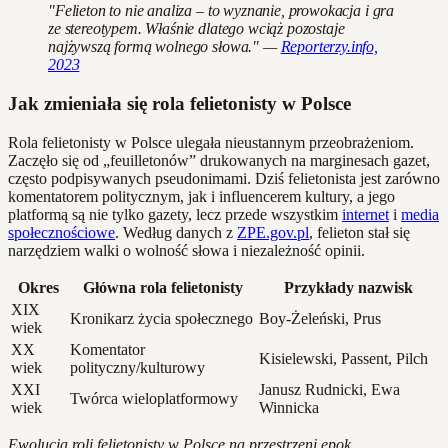
"Felieton to nie analiza – to wyznanie, prowokacja i gra
ze stereotypem. Właśnie dlatego wciąż pozostaje
najżywszą formą wolnego słowa." —
Reporterzy.info,
2023
Jak zmieniała się rola felietonisty w Polsce
Rola felietonisty w Polsce ulegała nieustannym przeobrażeniom.
Zaczęło się od „feuilletonów” drukowanych na marginesach gazet,
często podpisywanych pseudonimami. Dziś felietonista jest zarówno
komentatorem politycznym, jak i influencerem kultury, a jego
platformą są nie tylko gazety, lecz przede wszystkim
internet
i
media
społecznościowe
. Według danych z
ZPE.gov.pl
, felieton stał się
narzędziem walki o wolność słowa i niezależność opinii.
Okres
Główna rola felietonisty
Przykłady nazwisk
XIX
Kronikarz życia społecznego
Boy-Żeleński, Prus
wiek
XX
Komentator
Kisielewski, Passent, Pilch
wiek
polityczny/kulturowy
XXI
Janusz Rudnicki, Ewa
Twórca wieloplatformowy
wiek
Winnicka
Ewolucja roli felietonisty w Polsce na przestrzeni epok