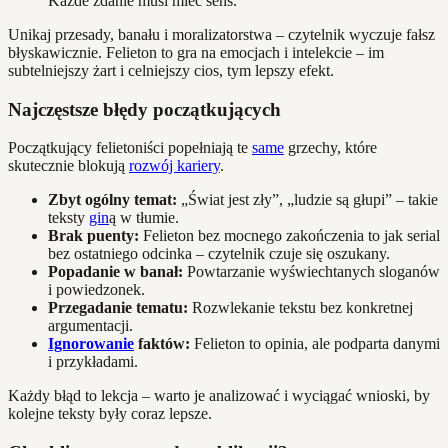
Każde zdanie musi mieć sens.
Unikaj przesady, banału i moralizatorstwa – czytelnik wyczuje fałsz
błyskawicznie. Felieton to gra na emocjach i intelekcie – im
subtelniejszy żart i celniejszy cios, tym lepszy efekt.
Najczęstsze błędy początkujących
Początkujący felietoniści popełniają te
same
grzechy, które
skutecznie blokują
rozwój kariery
.
Zbyt ogólny temat:
„Świat jest zły”, „ludzie są głupi” – takie
teksty
gin
ą w tłumie.
Brak puenty:
Felieton bez mocnego zakończenia to jak serial
bez ostatniego odcinka – czytelnik czuje się oszukany.
Popadanie w banał:
Powtarzanie wyświechtanych sloganów
i powiedzonek.
Przegadanie tematu:
Rozwlekanie tekstu bez konkretnej
argumentacji.
Ignorowanie
faktów:
Felieton to opinia, ale podparta danymi
i przykładami.
Każdy błąd to lekcja – warto je analizować i wyciągać wnioski, by
kolejne teksty były coraz lepsze.