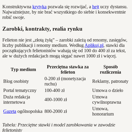
Konstruktywna
krytyka
pozwala się rozwijać, a
hejt
uczy dystansu.
Najważniejsze, by nie brać wszystkiego do siebie i konsekwentnie
robić swoje.
Zarobki, kontrakty, realia rynku
Felieton nie jest „złotą żyłą” – zarobki zależą od renomy, zasięgów,
liczby publikacji i renomy medium. Według
Aplikuj.pl
, stawki dla
początkujących felietonistów wahają się od 100 do 400 zł za tekst,
ale w dużych redakcjach mogą sięgać nawet 1000 zł i więcej.
Przeciętna stawka za
Sposób
Typ medium
felieton
rozliczenia
0-200 zł (monetyzacja
Blog osobisty
Reklamy, patronaty
ruchu)
Portal tematyczny
100-400 zł
Umowa o dzieło
Duża redakcja
Umowa
400-1000 zł
internetowa
cywilnoprawna
Umowa,
Gazeta
ogólnopolska
800-2000 zł
honorarium
Tabela: Przeciętne stawki i model zarobkowania w zawodzie
felietonisty