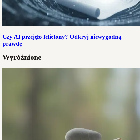
Czy AI przejęło felietony? Odkryj niewygodną
prawdę
Wyróżnione