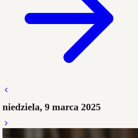
niedziela, 9 marca 2025