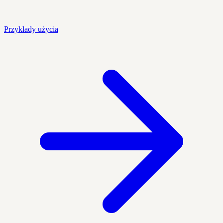
Przykłady użycia