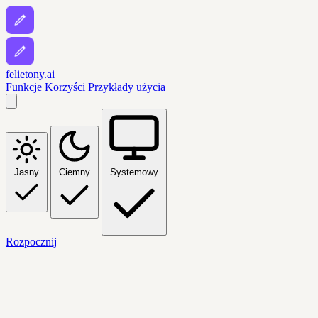
felietony.ai
Funkcje
Korzyści
Przykłady użycia
Jasny
Ciemny
Systemowy
Rozpocznij