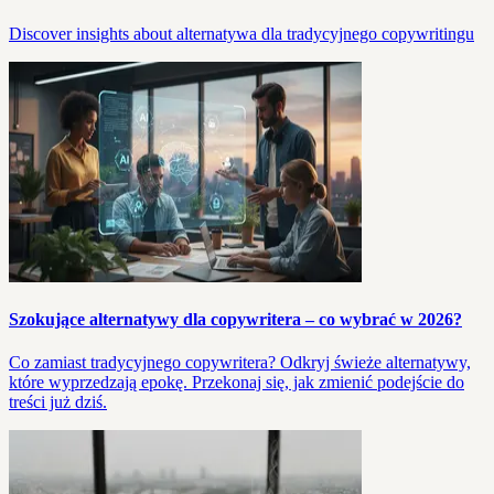
Discover insights about alternatywa dla tradycyjnego copywritingu
Szokujące alternatywy dla copywritera – co wybrać w 2026?
Co zamiast tradycyjnego copywritera? Odkryj świeże alternatywy,
które wyprzedzają epokę. Przekonaj się, jak zmienić podejście do
treści już dziś.