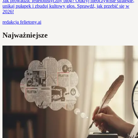
Jak prowadzić felietonistyczny blog? Odkryj nieoczywiste strategie,
unikaj pułapek i zbuduj kultowy głos. Sprawdź, jak przebić się w
2026!
redakcja
felietony.ai
Najważniejsze