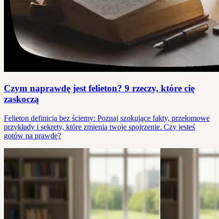
Czym naprawdę jest felieton? 9 rzeczy, które cię
zaskoczą
Felieton definicja bez ściemy: Poznaj szokujące fakty, przełomowe
przykłady i sekrety, które zmienią twoje spojrzenie. Czy jesteś
gotów na prawdę?