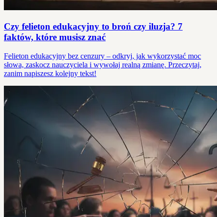
Czy felieton edukacyjny to broń czy iluzja? 7
faktów, które musisz znać
Felieton edukacyjny bez cenzury – odkryj, jak wykorzystać moc
słowa, zaskocz nauczyciela i wywołaj realną zmianę. Przeczytaj,
zanim napiszesz kolejny tekst!