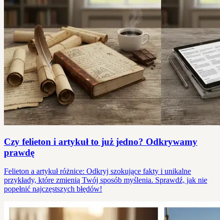
Czy felieton i artykuł to już jedno? Odkrywamy
prawdę
Felieton a artykuł różnice: Odkryj szokujące fakty i unikalne
przykłady, które zmienią Twój sposób myślenia. Sprawdź, jak nie
popełnić najczęstszych błędów!