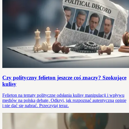
Czy polityczny felieton jeszcze coś znaczy? Szokujące
kulisy
Felieton na tematy polityczne odsłania kulisy manipulacji i wpływu
mediów na polską debatę. Odkryj, jak rozpoznać autentyczną opinię
i nie dać się nabrać. Przeczytaj teraz.