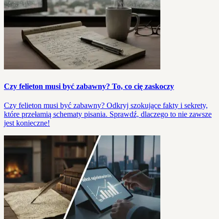
Czy felieton musi być zabawny? To, co cię zaskoczy
Czy felieton musi być zabawny? Odkryj szokujące fakty i sekrety,
które przełamią schematy pisania. Sprawdź, dlaczego to nie zawsze
jest konieczne!