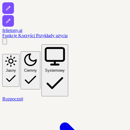
felietony.ai
Funkcje
Korzyści
Przykłady użycia
Jasny
Ciemny
Systemowy
Rozpocznij