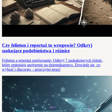
Czy felieton i reportaż to wrogowie? Odkryj
szokujące podobieństwa i różnice
Felieton a reportaż porównanie: Odkryj 7 zaskakujących różnic,
które zmieniają spojrzenie na dziennikarstwo. Dowiedz się, co
wybrać i dlaczego – przeczytaj teraz!