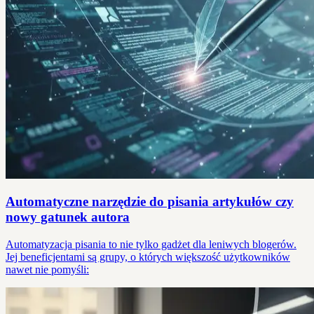
Automatyczne narzędzie do pisania artykułów czy
nowy gatunek autora
Automatyzacja pisania to nie tylko gadżet dla leniwych blogerów.
Jej beneficjentami są grupy, o których większość użytkowników
nawet nie pomyśli: