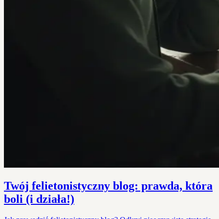
Twój felietonistyczny blog: prawda, która
boli (i działa!)