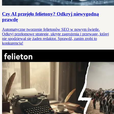
Czy AI przejęło felietony? Odkryj niewygodną
prawdę
Automatyczne tworzenie felietonów SEO w nowym świetle.
Odkryj przełomowe strategie, ukryte zagrożenia i przewagę, której
nie spodziewał się żaden redaktor. Sprawdź, zanim zrobi to
konkurencja!