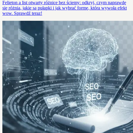
Felieton a list otwarty różnice bez ściemy: odkryj, czym naprawdę
się różnią, jakie są pułapki i jak wybrać formę, która wywoła efekt
wow. Sprawdź teraz!