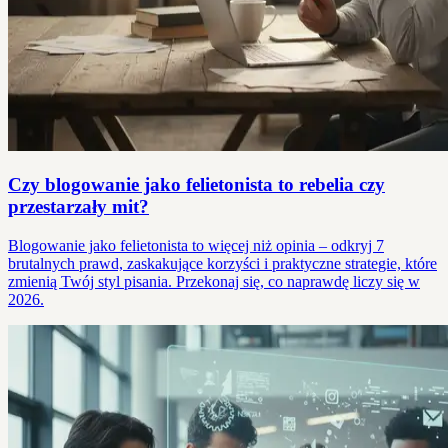
Czy blogowanie jako felietonista to rebelia czy
przestarzały mit?
Blogowanie jako felietonista to więcej niż opinia – odkryj 7
brutalnych prawd, zaskakujące korzyści i praktyczne strategie, które
zmienią Twój styl pisania. Przekonaj się, co naprawdę liczy się w
2026.