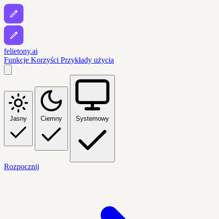
felietony.ai
Funkcje
Korzyści
Przykłady użycia
Jasny
Ciemny
Systemowy
Rozpocznij