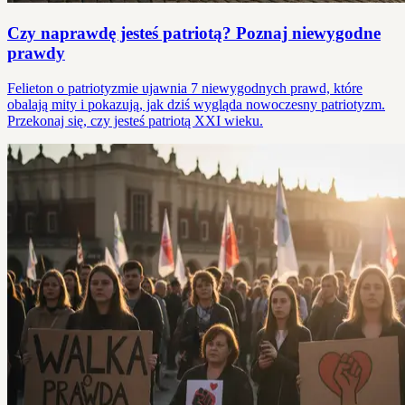
Czy naprawdę jesteś patriotą? Poznaj niewygodne
prawdy
Felieton o patriotyzmie ujawnia 7 niewygodnych prawd, które
obalają mity i pokazują, jak dziś wygląda nowoczesny patriotyzm.
Przekonaj się, czy jesteś patriotą XXI wieku.