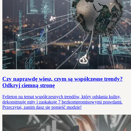
Czy naprawdę wiesz, czym są współczesne trendy?
Odkryj ciemną stronę
Felieton na temat współczesnych trendów, który odsłania kulisy,
dekonstruuje mity i zaskakuje 7 bezkompromisowymi prawdami.
Przeczytaj, zanim dasz się ponieść modzie!