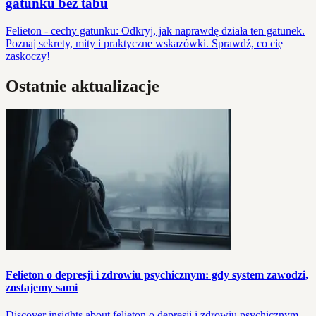
gatunku bez tabu
Felieton - cechy gatunku: Odkryj, jak naprawdę działa ten gatunek.
Poznaj sekrety, mity i praktyczne wskazówki. Sprawdź, co cię
zaskoczy!
Ostatnie aktualizacje
Felieton o depresji i zdrowiu psychicznym: gdy system zawodzi,
zostajemy sami
Discover insights about felieton o depresji i zdrowiu psychicznym