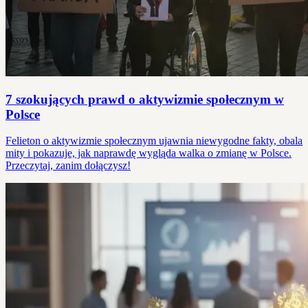
7 szokujących prawd o aktywizmie społecznym w
Polsce
Felieton o aktywizmie społecznym ujawnia niewygodne fakty, obala
mity i pokazuje, jak naprawdę wygląda walka o zmianę w Polsce.
Przeczytaj, zanim dołączysz!