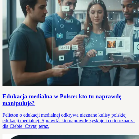
Edukacja medialna w Polsce: kto tu naprawdę
manipuluje?
Felieton o edukacji medialnej odkrywa nieznane kulisy polskiej
edukacji medialnej. Sprawdź, kto naprawdę zyskuje i co to oznacza
dla Ciebie. Czytaj teraz.