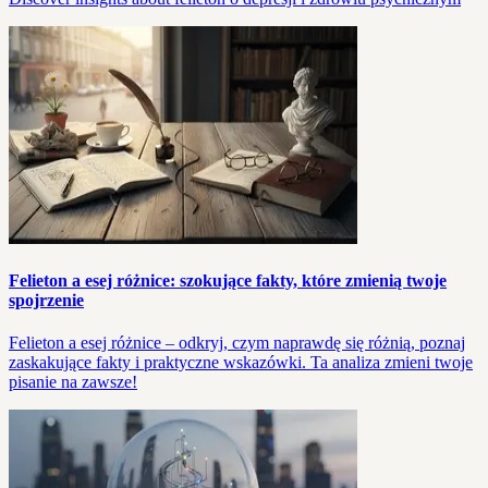
Felieton a esej różnice: szokujące fakty, które zmienią twoje
spojrzenie
Felieton a esej różnice – odkryj, czym naprawdę się różnią, poznaj
zaskakujące fakty i praktyczne wskazówki. Ta analiza zmieni twoje
pisanie na zawsze!