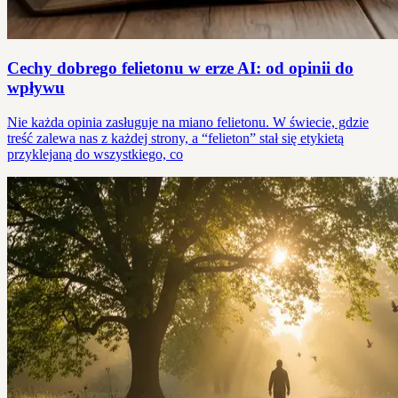
Cechy dobrego felietonu w erze AI: od opinii do
wpływu
Nie każda opinia zasługuje na miano felietonu. W świecie, gdzie
treść zalewa nas z każdej strony, a “felieton” stał się etykietą
przyklejaną do wszystkiego, co