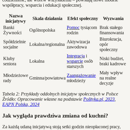
współpracy, wsparcia i edukacji społecznej.
Nazwa
Skala działania
Efekt społeczny
Wyzwania
inicjatywy
Banki
Pomoc
tysiącom
Brak stałego
Ogólnopolska
Żywności
rodzin
finansowania
Biurokracja,
Spółdzielnie
Aktywizacja
Lokalna/regionalna
opór
socjalne
zawodowa
społeczny
Integracja
i
Kluby
Niski budżet,
Lokalna
wsparcie
osób
seniora
braki kadrowe
starszych
Mały wpływ
Młodzieżowe
Zaangażowanie
Gminna/powiatowa
na realne
rady
młodzieży
decyzje
Tabela 2: Przykłady oddolnych inicjatyw społecznych w Polsce
Źródło: Opracowanie własne na podstawie
Polityka.pl, 2023
,
EAPN Polska, 2024
Jak wygląda prawdziwa zmiana od kuchni?
Za każdą udaną inicjatywą stoją setki godzin nieopłaconej pracy,