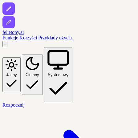
felietony.ai
Funkcje
Korzyści
Przykłady użycia
Jasny
Ciemny
Systemowy
Rozpocznij