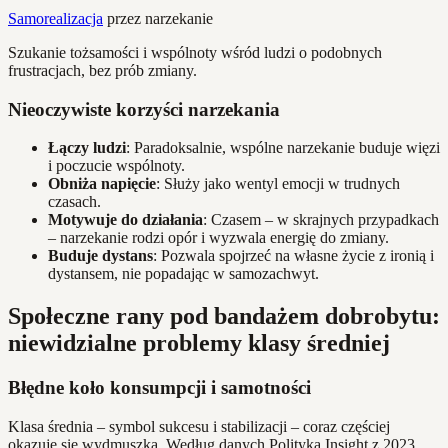
Samorealizacja
przez narzekanie
Szukanie tożsamości i wspólnoty wśród ludzi o podobnych
frustracjach, bez prób zmiany.
Nieoczywiste korzyści narzekania
Łączy ludzi
: Paradoksalnie, wspólne narzekanie buduje więzi
i poczucie wspólnoty.
Obniża napięcie
: Służy jako wentyl emocji w trudnych
czasach.
Motywuje do działania
: Czasem – w skrajnych przypadkach
– narzekanie rodzi opór i wyzwala energię do zmiany.
Buduje dystans
: Pozwala spojrzeć na własne życie z ironią i
dystansem, nie popadając w samozachwyt.
Społeczne rany pod bandażem dobrobytu:
niewidzialne problemy klasy średniej
Błędne koło konsumpcji i samotności
Klasa średnia – symbol sukcesu i stabilizacji – coraz częściej
okazuje się wydmuszką. Według danych Polityka Insight z 2023