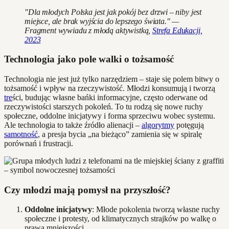
"Dla młodych Polska jest jak pokój bez drzwi – niby jest
miejsce, ale brak wyjścia do lepszego świata." —
Fragment wywiadu z młodą aktywistką,
Strefa Edukacji,
2023
Technologia jako pole walki o tożsamość
Technologia nie jest już tylko narzędziem – staje się polem bitwy o
tożsamość i wpływ na rzeczywistość. Młodzi konsumują i tworzą
tre
ści, budując własne bańki informacyjne, często oderwane od
rzeczywistości starszych pokoleń. To tu rodzą się nowe ruchy
społeczne, oddolne inicjatywy i forma sprzeciwu wobec systemu.
Ale technologia to także źródło alienacji –
algorytmy
potęgują
samotność
, a presja bycia „na bieżąco” zamienia się w spiralę
porównań i frustracji.
Czy młodzi mają pomysł na przyszłość?
Oddolne inicjatywy
: Młode pokolenia tworzą własne ruchy
społeczne i protesty, od klimatycznych strajków po walkę o
prawa mniejszości.