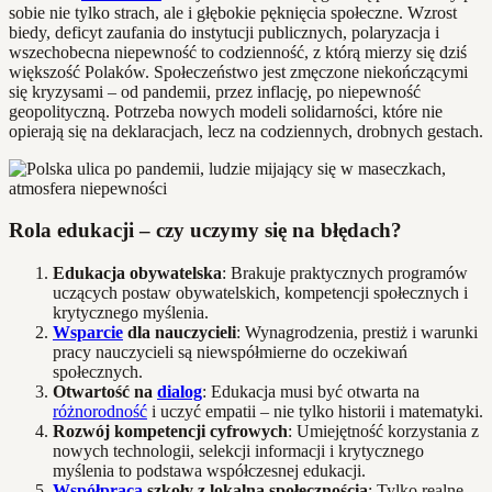
sobie nie tylko strach, ale i głębokie pęknięcia społeczne. Wzrost
biedy, deficyt zaufania do instytucji publicznych, polaryzacja i
wszechobecna niepewność to codzienność, z którą mierzy się dziś
większość Polaków. Społeczeństwo jest zmęczone niekończącymi
się kryzysami – od pandemii, przez inflację, po niepewność
geopolityczną. Potrzeba nowych modeli solidarności, które nie
opierają się na deklaracjach, lecz na codziennych, drobnych gestach.
Rola edukacji – czy uczymy się na błędach?
Edukacja obywatelska
: Brakuje praktycznych programów
uczących postaw obywatelskich, kompetencji społecznych i
krytycznego myślenia.
Wsparcie
dla nauczycieli
: Wynagrodzenia, prestiż i warunki
pracy nauczycieli są niewspółmierne do oczekiwań
społecznych.
Otwartość na
dialog
: Edukacja musi być otwarta na
różnorodność
i uczyć empatii – nie tylko historii i matematyki.
Rozwój kompetencji cyfrowych
: Umiejętność korzystania z
nowych technologii, selekcji informacji i krytycznego
myślenia to podstawa współczesnej edukacji.
Współpraca
szkoły z lokalną społecznością
: Tylko realne