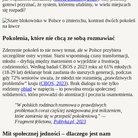
gotowi przyznać, że system, któremu ufaliśmy, w wielu miejscach
się rozpadł?
Pokolenia, które nie chcą ze sobą rozmawiać
Zderzenie pokoleń to nie nowy temat, ale w Polsce przybiera
szczególnie ostry wymiar. Starsi wspominają czasy transformacji,
młodsi – dryfują między marzeniem o wyjeździe a frustracją
codzienności. Według badań CBOS z 2023 roku aż 61% młodych
(18-29 lat) deklaruje brak zaufania do starszych generacji, podczas
gdy 72% seniorów uważa, że młodzi nie rozumieją „prawdziwych
problemów” kraju (
CBOS, 2023
). Brak dialogu to nie tylko
rodzinny
obiad
w napięciu – to powolna erozja społecznej
solidarności, która prowadzi do atomizacji i poczucia osamotnienia.
"W polskich rodzinach rozmowa o prawdziwych
problemach coraz częściej zastępowana jest milczeniem,
które zamienia się w przepaść pokoleniową." —
Fragment felietonu,
Polityka.pl, 2023
Mit społecznej jedności – dlaczego jest nam