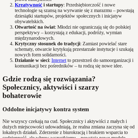
Kreatywność
i startupy
: Przedsiębiorczość i nowe
technologie są szansą na wyrwanie się z marazmu – powstają
dziesiątki startupów, projektów społecznych i inicjatyw
obywatelskich.
Otwartość na świat
: Młodzi nie ograniczają się do polskiej
perspektywy – korzystają z edukacji, podróży, wymian
międzynarodowych.
Krytyczny stosunek do tradycji
: Zamiast powielać stare
schematy, otwarcie krytykują przestarzałe instytucje i szukają
nowych form solidarności.
Działanie w sieci
:
Internet
to przestrzeń do samoorganizacji i
komunikacji bez pośredników – tu rodzą się nowe idee.
Gdzie rodzą się rozwiązania?
Społecznicy, aktywiści i szarzy
bohaterowie
Oddolne inicjatywy kontra system
Nie wszyscy czekają na cud. Społecznicy i aktywiści z małych i
dużych miejscowości udowadniają, że realna zmiana zaczyna się od
lokalnych działań. Zderzenie z biurokracją i brakiem wsparcia to
codzienność, ale wbrew wszystkiemu – powstają nowe modele