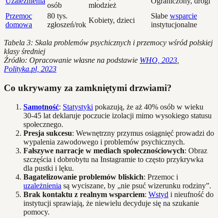
Uzależnienia
Ograniczony, drogi
osób
młodzież
Przemoc
80 tys.
Słabe
wsparcie
Kobiety, dzieci
domowa
zgłoszeń/rok
instytucjonalne
Tabela 3: Skala problemów psychicznych i przemocy wśród polskiej
klasy średniej
Źródło: Opracowanie własne na podstawie
WHO, 2023
,
Polityka.pl, 2023
Co ukrywamy za zamkniętymi drzwiami?
Samotność
:
Statystyki
pokazują, że aż 40% osób w wieku
30-45 lat deklaruje poczucie izolacji mimo wysokiego statusu
społecznego.
Presja sukcesu
: Wewnętrzny przymus osiągnięć prowadzi do
wypalenia zawodowego i problemów psychicznych.
Fałszywe narracje w mediach społecznościowych
: Obraz
szczęścia i dobrobytu na Instagramie to często przykrywka
dla pustki i lęku.
Bagatelizowanie problemów bliskich
: Przemoc i
uzależnienia
są wyciszane, by „nie psuć wizerunku rodziny”.
Brak kontaktu z realnym wsparciem
:
Wstyd
i nieufność do
instytucji sprawiają, że niewielu decyduje się na szukanie
pomocy.