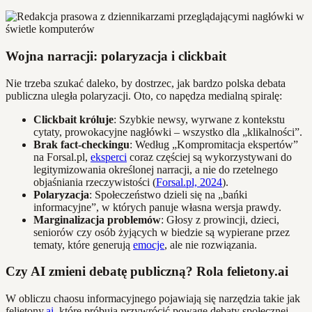
Wojna narracji: polaryzacja i clickbait
Nie trzeba szukać daleko, by dostrzec, jak bardzo polska debata
publiczna uległa polaryzacji. Oto, co napędza medialną spiralę:
Clickbait króluje
: Szybkie newsy, wyrwane z kontekstu
cytaty, prowokacyjne nagłówki – wszystko dla „klikalności”.
Brak fact-checkingu
: Według „Kompromitacja ekspertów”
na Forsal.pl,
eksperci
coraz częściej są wykorzystywani do
legitymizowania określonej narracji, a nie do rzetelnego
objaśniania rzeczywistości (
Forsal.pl, 2024
).
Polaryzacja
: Społeczeństwo dzieli się na „bańki
informacyjne”, w których panuje własna wersja prawdy.
Marginalizacja problemów
: Głosy z prowincji, dzieci,
seniorów czy osób żyjących w biedzie są wypierane przez
tematy, które generują
emocje
, ale nie rozwiązania.
Czy AI zmieni debatę publiczną? Rola felietony.ai
W obliczu chaosu informacyjnego pojawiają się narzędzia takie jak
felietony.
ai
, które próbują przywrócić powagę debaty społecznej,