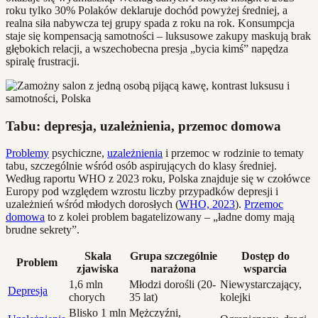
roku tylko 30% Polaków deklaruje dochód powyżej średniej, a
realna siła nabywcza tej grupy spada z roku na rok. Konsumpcja
staje się kompensacją samotności – luksusowe zakupy maskują brak
głębokich relacji, a wszechobecna presja „bycia kimś” napędza
spiralę frustracji.
Tabu: depresja, uzależnienia, przemoc domowa
Problemy
psychiczne,
uzależnienia
i przemoc w rodzinie to tematy
tabu, szczególnie wśród osób aspirujących do klasy średniej.
Według raportu WHO z 2023 roku, Polska znajduje się w czołówce
Europy pod względem wzrostu liczby przypadków depresji i
uzależnień wśród młodych dorosłych (
WHO, 2023
).
Przemoc
domowa
to z kolei problem bagatelizowany – „ładne domy mają
brudne sekrety”.
Skala
Grupa szczególnie
Dostęp do
Problem
zjawiska
narażona
wsparcia
1,6 mln
Młodzi dorośli (20-
Niewystarczający,
Depresja
chorych
35 lat)
kolejki
Blisko 1 mln
Mężczyźni,