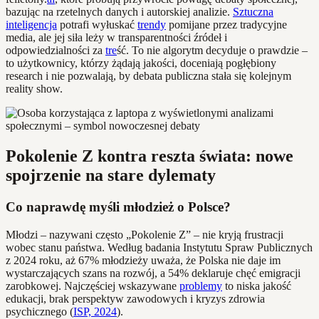
bazując na rzetelnych danych i autorskiej analizie.
Sztuczna
inteligencja
potrafi wyłuskać
trendy
pomijane przez tradycyjne
media, ale jej siła leży w transparentności źródeł i
odpowiedzialności za
tre
ść. To nie algorytm decyduje o prawdzie –
to użytkownicy, którzy żądają jakości, doceniają pogłębiony
research i nie pozwalają, by debata publiczna stała się kolejnym
reality show.
Pokolenie Z kontra reszta świata: nowe
spojrzenie na stare dylematy
Co naprawdę myśli młodzież o Polsce?
Młodzi – nazywani często „Pokolenie Z” – nie kryją frustracji
wobec stanu państwa. Według badania Instytutu Spraw Publicznych
z 2024 roku, aż 67% młodzieży uważa, że Polska nie daje im
wystarczających szans na rozwój, a 54% deklaruje chęć emigracji
zarobkowej. Najczęściej wskazywane
problemy
to niska jakość
edukacji, brak perspektyw zawodowych i kryzys zdrowia
psychicznego (
ISP, 2024
).