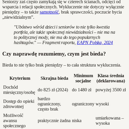
Seniorzy zaś często zamykają się w czterech ścianach, odcięci od
wsparcia i relacji społecznych. Wykluczenie nie dotyczy wyłącznie
pieniędzy – to także
samotność
, brak sprawczości, poczucie bycia
„niewidzialnym”.
"Ubóstwo wśród dzieci i seniorów to nie tylko kwestia
portfela, ale także społecznej niewidzialności – nie ma na
to politycznej mody, nie ma do tego popularnych
hashtagów." — Fragment raportu,
EAPN Polska, 2024
Czy naprawdę rozumiemy, czym jest bieda?
Bieda to nie tylko brak pieniędzy – to cała struktura wykluczenia.
Minimum
Klasa średnia
Kryterium
Skrajna bieda
socjalne
(deklarowana)
Dochód
do 825 zł (2024)
do 1480 zł
powyżej 3500 zł
miesięczny/osobę
bardzo
Dostęp do opieki
ograniczony,
ograniczony
wysoki
zdrowotnej
często brak
Możliwość
umiarkowana –
awansu
praktycznie żadna
niska
wysoka
społecznego