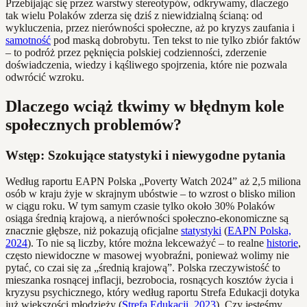
Przebijając się przez warstwy stereotypów, odkrywamy, dlaczego
tak wielu Polaków zderza się dziś z niewidzialną ścianą: od
wykluczenia, przez nierówności społeczne, aż po kryzys zaufania i
samotność
pod maską dobrobytu. Ten tekst to nie tylko zbiór faktów
– to podróż przez pęknięcia polskiej codzienności, zderzenie
doświadczenia, wiedzy i kąśliwego spojrzenia, które nie pozwala
odwrócić wzroku.
Dlaczego wciąż tkwimy w błędnym kole
społecznych problemów?
Wstęp: Szokujące statystyki i niewygodne pytania
Według raportu EAPN Polska „Poverty Watch 2024” aż 2,5 miliona
osób w kraju żyje w skrajnym ubóstwie – to wzrost o blisko milion
w ciągu roku. W tym samym czasie tylko około 30% Polaków
osiąga średnią krajową, a nierówności społeczno-ekonomiczne są
znacznie głębsze, niż pokazują oficjalne
statystyki
(
EAPN Polska,
2024
). To nie są liczby, które można lekceważyć – to realne
historie
,
często niewidoczne w masowej wyobraźni, ponieważ wolimy nie
pytać, co czai się za „średnią krajową”. Polska rzeczywistość to
mieszanka rosnącej inflacji, bezrobocia, rosnących kosztów życia i
kryzysu psychicznego, który według raportu Strefa Edukacji dotyka
już większości młodzieży (
Strefa Edukacji, 2023
). Czy jesteśmy