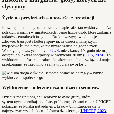
słyszymy
Życie na peryferiach – opowieści z prowincji
Prowincja – to nie tylko miejsce na mapie, ale stan wykluczenia. Na
polskich wsiach i w miasteczkach rośnie liczba osób, które znikają z
radarów centralnych instytucji. Brak inwestycji w edukację,
zdrowie, transport i kulturę sprawia, że dzieci z mniejszych
miejscowości mają radykalnie niższe szanse na godne życie.
Według najnowszych danych
GUS
, mieszkańcy 1/3 gmin nie mają
dostępu do lekarza specjalisty w promieniu 30 km (
GUS, 2024
). To
wykluczenie infrastrukturalne, ale także mentalne – wciąż pokutuje
przekonanie, że „prowincja sama wybrała swój los”.
Wykluczenie społeczne oczami dzieci i seniorów
Dzieci z rodzin ubogich i seniorzy to dwie grupy, które
systematycznie znikają z debaty publicznej. Ostatni raport UNICEF
pokazuje, że Polska jest jednym z krajów Unii Europejskiej z
najwyższym wskaźnikiem ubóstwa dziecięcego (
UNICEF, 2023
).