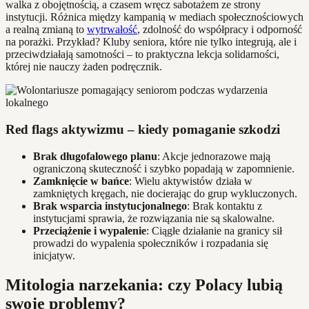
walka z obojętnością, a czasem wręcz sabotażem ze strony
instytucji. Różnica między kampanią w mediach społecznościowych
a realną zmianą to
wytrwałość
, zdolność do współpracy i odporność
na porażki. Przykład? Kluby seniora, które nie tylko integrują, ale i
przeciwdziałają samotności – to praktyczna lekcja solidarności,
której nie nauczy żaden podręcznik.
Red flags aktywizmu – kiedy pomaganie szkodzi
Brak długofalowego planu
: Akcje jednorazowe mają
ograniczoną skuteczność i szybko popadają w zapomnienie.
Zamknięcie w bańce
: Wielu aktywistów działa w
zamkniętych kręgach, nie docierając do grup wykluczonych.
Brak wsparcia instytucjonalnego
: Brak kontaktu z
instytucjami sprawia, że rozwiązania nie są skalowalne.
Przeciążenie i wypalenie
: Ciągłe działanie na granicy sił
prowadzi do wypalenia społeczników i rozpadania się
inicjatyw.
Mitologia narzekania: czy Polacy lubią
swoje problemy?