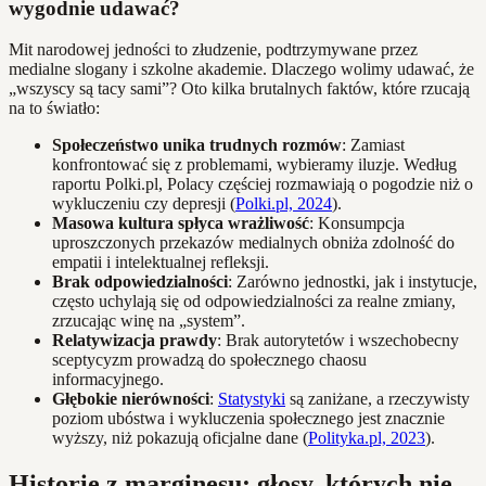
wygodnie udawać?
Mit narodowej jedności to złudzenie, podtrzymywane przez
medialne slogany i szkolne akademie. Dlaczego wolimy udawać, że
„wszyscy są tacy sami”? Oto kilka brutalnych faktów, które rzucają
na to światło:
Społeczeństwo unika trudnych rozmów
: Zamiast
konfrontować się z problemami, wybieramy iluzje. Według
raportu Polki.pl, Polacy częściej rozmawiają o pogodzie niż o
wykluczeniu czy depresji (
Polki.pl, 2024
).
Masowa kultura spłyca wrażliwość
: Konsumpcja
uproszczonych przekazów medialnych obniża zdolność do
empatii i intelektualnej refleksji.
Brak odpowiedzialności
: Zarówno jednostki, jak i instytucje,
często uchylają się od odpowiedzialności za realne zmiany,
zrzucając winę na „system”.
Relatywizacja prawdy
: Brak autorytetów i wszechobecny
sceptycyzm prowadzą do społecznego chaosu
informacyjnego.
Głębokie nierówności
:
Statystyki
są zaniżane, a rzeczywisty
poziom ubóstwa i wykluczenia społecznego jest znacznie
wyższy, niż pokazują oficjalne dane (
Polityka.pl, 2023
).
Historie z marginesu: głosy, których nie