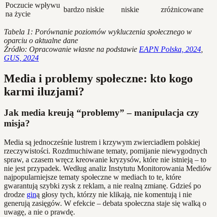
Poczucie wpływu
bardzo niskie
niskie
zróżnicowane
na życie
Tabela 1: Porównanie poziomów wykluczenia społecznego w
oparciu o aktualne dane
Źródło: Opracowanie własne na podstawie
EAPN Polska, 2024
,
GUS, 2024
Media i problemy społeczne: kto kogo
karmi iluzjami?
Jak media kreują “problemy” – manipulacja czy
misja?
Media są jednocześnie lustrem i krzywym zwierciadłem polskiej
rzeczywistości. Rozdmuchiwane tematy, pomijanie niewygodnych
spraw, a czasem wręcz kreowanie kryzysów, które nie istnieją – to
nie jest przypadek. Według analiz Instytutu Monitorowania Mediów
najpopularniejsze tematy społeczne w mediach to te, które
gwarantują szybki zysk z reklam, a nie realną zmianę. Gdzieś po
drodze
gin
ą głosy tych, którzy nie klikają, nie komentują i nie
generują zasięgów. W efekcie – debata społeczna staje się walką o
uwagę, a nie o prawdę.